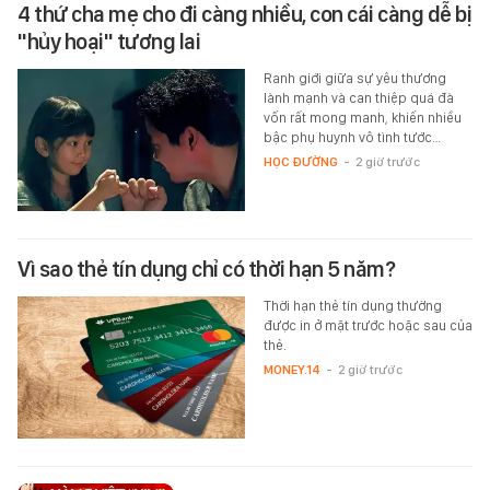
4 thứ cha mẹ cho đi càng nhiều, con cái càng dễ bị
"hủy hoại" tương lai
Ranh giới giữa sự yêu thương
lành mạnh và can thiệp quá đà
vốn rất mong manh, khiến nhiều
bậc phụ huynh vô tình tước…
HỌC ĐƯỜNG
-
2 giờ trước
Vì sao thẻ tín dụng chỉ có thời hạn 5 năm?
Thời hạn thẻ tín dụng thường
được in ở mặt trước hoặc sau của
thẻ.
MONEY.14
-
2 giờ trước