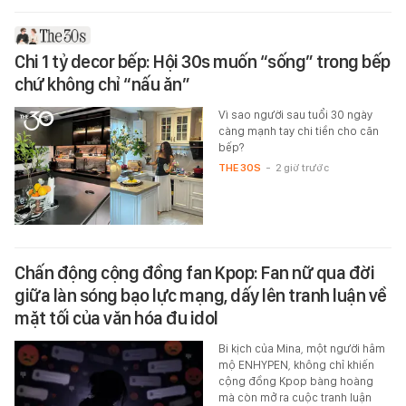
Chi 1 tỷ decor bếp: Hội 30s muốn “sống” trong bếp
chứ không chỉ “nấu ăn”
Vì sao người sau tuổi 30 ngày
càng mạnh tay chi tiền cho căn
bếp?
THE 30S
-
2 giờ trước
Chấn động cộng đồng fan Kpop: Fan nữ qua đời
giữa làn sóng bạo lực mạng, dấy lên tranh luận về
mặt tối của văn hóa đu idol
Bi kịch của Mina, một người hâm
mộ ENHYPEN, không chỉ khiến
cộng đồng Kpop bàng hoàng
mà còn mở ra cuộc tranh luận