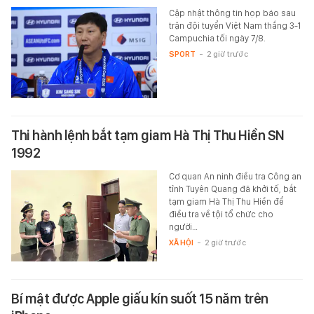
Cập nhật thông tin họp báo sau
trận đội tuyển Việt Nam thắng 3-1
Campuchia tối ngày 7/8.
SPORT
-
2 giờ trước
Thi hành lệnh bắt tạm giam Hà Thị Thu Hiền SN
1992
Cơ quan An ninh điều tra Công an
tỉnh Tuyên Quang đã khởi tố, bắt
tạm giam Hà Thị Thu Hiền để
điều tra về tội tổ chức cho
người…
XÃ HỘI
-
2 giờ trước
Bí mật được Apple giấu kín suốt 15 năm trên