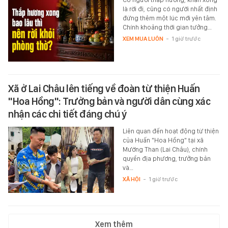
là rời đi, cũng có người nhất định
đứng thêm một lúc mới yên tâm.
Chính khoảng thời gian tưởng…
XEM MUA LUÔN
-
1 giờ trước
Xã ở Lai Châu lên tiếng về đoàn từ thiện Huấn
"Hoa Hồng": Trưởng bản và người dân cùng xác
nhận các chi tiết đáng chú ý
Liên quan đến hoạt động từ thiện
của Huấn "Hoa Hồng" tại xã
Mường Than (Lai Châu), chính
quyền địa phương, trưởng bản
và…
XÃ HỘI
-
1 giờ trước
Xem thêm