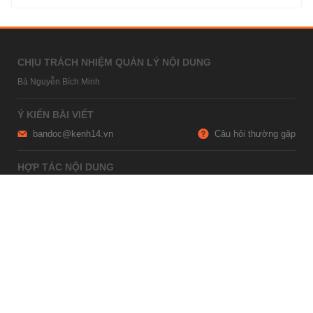
CHỊU TRÁCH NHIỆM QUẢN LÝ NỘI DUNG
Bà Nguyễn Bích Minh
Ý KIẾN BÀI VIẾT
bandoc@kenh14.vn
Câu hỏi thường gặp
HỢP TÁC NỘI DUNG
marketing@kenh14.vn
024 7309 5555
HỖ TRỢ QUẢNG CÁO
giaitrixahoi@admicro.vn
02473007108
TRỤ SỞ HÀ NỘI