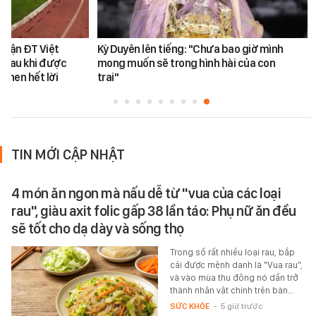
 trận ĐT Việt
Kỳ Duyên lên tiếng: "Chưa bao giờ mình
 sau khi được
mong muốn sẽ trong hình hài của con
khen hết lời
trai"
TIN MỚI CẬP NHẬT
4 món ăn ngon mà nấu dễ từ "vua của các loại
rau", giàu axit folic gấp 38 lần táo: Phụ nữ ăn đều
sẽ tốt cho dạ dày và sống thọ
Trong số rất nhiều loại rau, bắp
cải được mệnh danh là "Vua rau",
và vào mùa thu đông nó dần trở
thành nhân vật chính trên bàn…
SỨC KHỎE
-
5 giờ trước