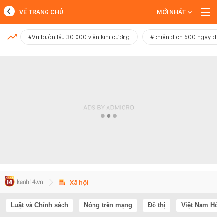
VỀ TRANG CHỦ
MỚI NHẤT
MỚI NHẤT
#Vụ buôn lậu 30.000 viên kim cương
#chiến dịch 500 ngày 
Xem thêm
Xã hội
Luật và Chính sách
Nóng trên mạng
Đô thị
Việt Nam H