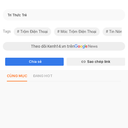
Trí Thức Trẻ
Tags
Trộm Điện Thoại
Móc Trộm Điện Thoại
Tin Nóng X
Theo dõi Kenh14.vn trên
Chia sẻ
Sao chép link
CÙNG MỤC
ĐANG HOT