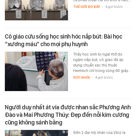
THẾ GIỚI ĐÓ ĐÂY
-
4 giờ trước
Cô giáo cứu sống học sinh hóc nắp bút: Bài học
“xương máu” cho mọi phụ huynh
Thấy học sinh bị ngạt thở do
ngậm nắp bút, cô giáo đã áp
dụng chuẩn xác thủ thuật
Heimlich chỉ trong vòng 60 giây…
SỨC KHỎE
-
4 giờ trước
Người duy nhất át vía được nhan sắc Phương Anh
Đào và Mai Phương Thúy: Đẹp đến nỗi kim cương
cũng không sánh bằng
Đến 2 đại mỹ nhân của Vbiz là