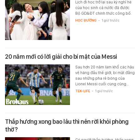
Lịch đi học trở lại sau kỳ nghỉ hè
của học sinh cả nước đã được
Bộ GD&ĐT chính thức công bố.
HỌC ĐƯỜNG
-
1 giờ trước
20 năm mới có lời giải cho bí mật của Messi
Sau hơn 20 năm làm khổ các hậu
vệ hàng đầu thế giới, bí mật đằng
sau những pha rê bóng của
Lionel Messi cuối cùng cũng…
TEK-LIFE
-
1 giờ trước
Thắp hương xong bao lâu thì nên rời khỏi phòng
thờ?
Có người thắp hương, khấn xong