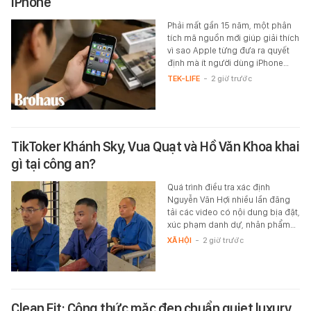
iPhone
Phải mất gần 15 năm, một phân
tích mã nguồn mới giúp giải thích
vì sao Apple từng đưa ra quyết
định mà ít người dùng iPhone…
TEK-LIFE
-
2 giờ trước
TikToker Khánh Sky, Vua Quạt và Hồ Văn Khoa khai
gì tại công an?
Quá trình điều tra xác định
Nguyễn Văn Hợi nhiều lần đăng
tải các video có nội dung bịa đặt,
xúc phạm danh dự, nhân phẩm…
XÃ HỘI
-
2 giờ trước
Clean Fit: Công thức mặc đẹp chuẩn quiet luxury