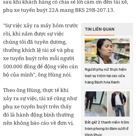
sau khi khách hàng có chia sẻ lời cảm ơn đến tài xế,
phụ xe tuyến buýt 22A mang BKS 29B-207.13.
"Sự việc xảy ra mấy hôm trước
TIN LIÊN QUAN
rồi, khi nắm được sự việc
chúng tôi đã tuyên dương,
thưởng khích lệ tài xế và phụ
xe tuyến buýt trên mỗi người
500.000 đồng để động viên cán
Người phụ nữ thực hiện
bộ của mình", ông Hùng nói.
loạt vụ trộm tại các cửa
hàng Bách hóa Xanh
Theo ông Hùng, thực tế khi
xảy ra sự việc, tài xế cũng như
phụ xe tuyến buýt trên thấy
đó là hành động bình thường
nên không báo cáo về đơn vị.
Bắt giữ 2 thanh niên trộm
hòm phong bì đám cưới ở
Vĩnh Phúc