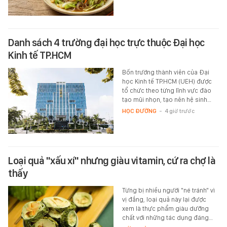
Danh sách 4 trường đại học trực thuộc Đại học
Kinh tế TP.HCM
Bốn trường thành viên của Đại
học Kinh tế TP.HCM (UEH) được
tổ chức theo từng lĩnh vực đào
tạo mũi nhọn, tạo nên hệ sinh…
HỌC ĐƯỜNG
-
4 giờ trước
Loại quả "xấu xí" nhưng giàu vitamin, cứ ra chợ là
thấy
Từng bị nhiều người "né tránh" vì
vị đắng, loại quả này lại được
xem là thực phẩm giàu dưỡng
chất với những tác dụng đáng…