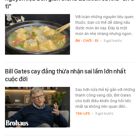
tì"
Với toàn những nguyên liệu quen
thuộc, bạn có thể dễ dàng nấu
được món ăn này. Đây là một
món ăn nhẹ nhàng nhưng ngon…
ĂN - CHƠI - ĐI
-
3 giờ trước
Bill Gates cay đắng thừa nhận sai lầm lớn nhất
cuộc đời
Sau hơn nửa thế kỷ gắn với những
thành công vang dội, Bill Gates
cho biết điều khiến ông hối tiếc
nhất lại không liên quan đến…
TEK-LIFE
-
3 giờ trước