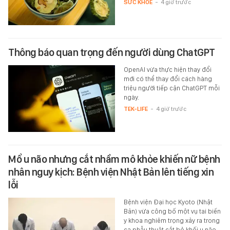
SỨC KHỎE
-
4 giờ trước
Thông báo quan trọng đến người dùng ChatGPT
OpenAI vừa thực hiện thay đổi
mới có thể thay đổi cách hàng
triệu người tiếp cận ChatGPT mỗi
ngày.
TEK-LIFE
-
4 giờ trước
Mổ u não nhưng cắt nhầm mô khỏe khiến nữ bệnh
nhân nguy kịch: Bệnh viện Nhật Bản lên tiếng xin
lỗi
Bệnh viện Đại học Kyoto (Nhật
Bản) vừa công bố một vụ tai biến
y khoa nghiêm trọng xảy ra trong
ca phẫu thuật cắt bỏ khối u não,…