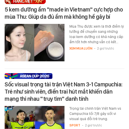
5 kem dưỡng ẩm "made in Vietnam" cực hợp cho
mùa Thu: Giúp da đủ ẩm mà không hề gây bí
Mùa Thu được xem là thời điểm lý
tưởng để chuyển sang những
loại kem dưỡng có khả năng cấp
ẩm tốt hơn nhưng vẫn có kết…
XEM MUA LUÔN
-
2 giờ trước
Sốc visual trọng tài trận Việt Nam 3-1 Campuchia:
Trẻ như sinh viên, điển trai hút mắt khiến dân
mạng thi nhau "truy tìm" danh tính
Trọng tài chính trận Việt Nam vs
Campuchia tối 7/8 gây sốt vì
visual quá đỗi trẻ trung.
SPORT
-
2 giờ trước