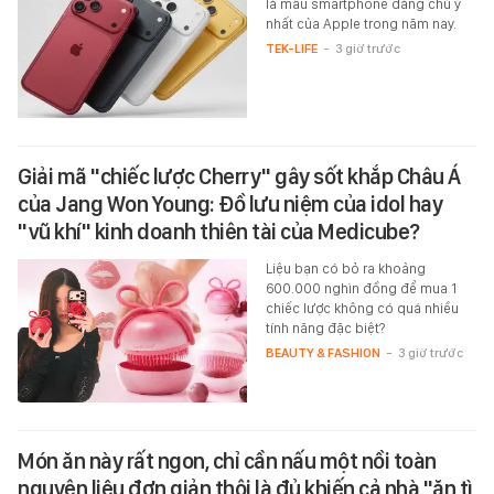
là mẫu smartphone đáng chú ý
nhất của Apple trong năm nay.
TEK-LIFE
-
3 giờ trước
Giải mã "chiếc lược Cherry" gây sốt khắp Châu Á
của Jang Won Young: Đồ lưu niệm của idol hay
"vũ khí" kinh doanh thiên tài của Medicube?
Liệu bạn có bỏ ra khoảng
600.000 nghìn đồng để mua 1
chiếc lược không có quá nhiều
tính năng đặc biệt?
BEAUTY & FASHION
-
3 giờ trước
Món ăn này rất ngon, chỉ cần nấu một nồi toàn
nguyên liệu đơn giản thôi là đủ khiến cả nhà "ăn tì