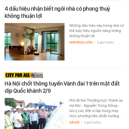
4 dấu hiệu nhận biết ngôi nhà có phong thuỷ
không thuận lợi
Những dấu hiệu này trong nhà có
thể báo hiệu nguồn năng lượng
không thuận lợi.
XEM MUA LUÔN
-
2 giờ trước
Hà Nội chốt thông tuyến Vành đai 1 trên mặt đất
dịp Quốc khánh 2/9
Phó Bí thư Thường trực Thành ủy
Hà Nội - Nguyễn Trọng Đông -
lưu ý các đơn vị tập trung máy
móc phương tiện, khẩn trương…
XÃ HỘI
-
2 giờ trước