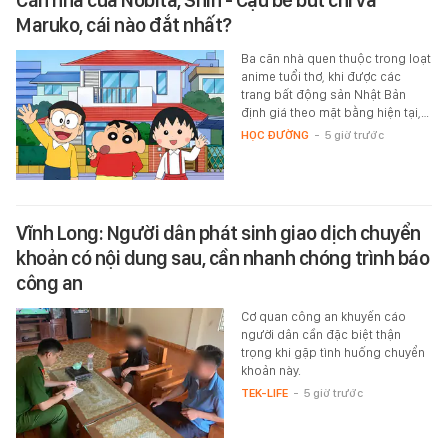
Căn nhà của Nobita, Shin - Cậu bé bút chì và
Maruko, cái nào đắt nhất?
Ba căn nhà quen thuộc trong loạt
anime tuổi thơ, khi được các
trang bất động sản Nhật Bản
định giá theo mặt bằng hiện tại,…
HỌC ĐƯỜNG
-
5 giờ trước
Vĩnh Long: Người dân phát sinh giao dịch chuyển
khoản có nội dung sau, cần nhanh chóng trình báo
công an
Cơ quan công an khuyến cáo
người dân cần đặc biệt thận
trọng khi gặp tình huống chuyển
khoản này.
TEK-LIFE
-
5 giờ trước