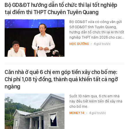
Bộ GD&ĐT hướng dẫn tổ chức thi lại tốt nghiệp
tại điểm thi THPT Chuyên Tuyên Quang
Bộ GD&ĐT vừa có công văn gửi
Sở GD&ĐT tỉnh Tuyên Quang,
hướng dẫn tổ chức thi lại kì thi tốt
nghiệp THPT năm 2026 cho các…
HỌC ĐƯỜNG
-
4 giờ trước
Căn nhà ở quê 6 chị em góp tiền xây cho bố mẹ:
Chi phí 1,08 tỷ đồng, thành quả khiến tất cả ngỡ
ngàng
Suốt 10 năm qua, 6 chị em nhà
này đều tiết kiệm tiền để xây nhà
cho bố mẹ.
MONEY.14
-
4 giờ trước