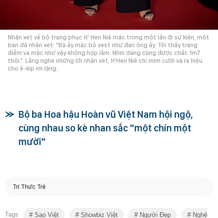
Nhận xét về bộ trang phục H' Hen Niê mặc trong một lần đi sự kiện, một
bạn đã nhận xét: "Bà ấy mặc bộ vest như đàn ông ấy. Tôi thấy trang
điểm và mặc như vậy không hợp lắm. Nhìn dáng cũng được chắc 1m7
thôi.". Lắng nghe những lời nhận xét, H'Hen Niê chỉ mỉm cười và ra hiệu
cho ê-kíp im lặng.
Bộ ba Hoa hậu Hoàn vũ Việt Nam hội ngộ,
cùng nhau so kè nhan sắc "một chín một
mười"
Trí Thức Trẻ
Tags
Sao Việt
Showbiz Việt
Người Đẹp
Nghệ Sĩ