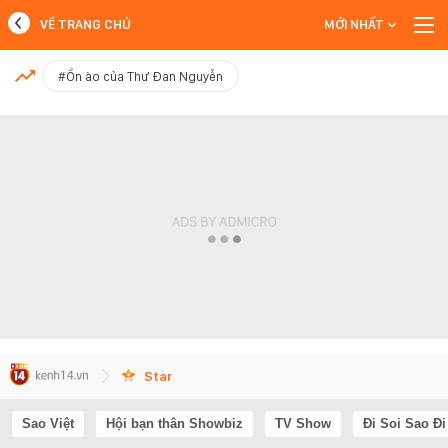
VỀ TRANG CHỦ
MỚI NHẤT
MỚI NHẤT
#Ồn ào của Thư Đan Nguyễn
Xem thêm
Star
Sao Việt
Hội bạn thân Showbiz
TV Show
Đi Soi Sao Đi