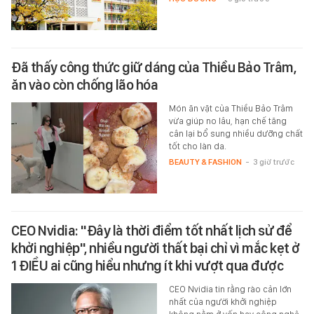
Đã thấy công thức giữ dáng của Thiều Bảo Trâm,
ăn vào còn chống lão hóa
Món ăn vặt của Thiều Bảo Trâm
vừa giúp no lâu, hạn chế tăng
cân lại bổ sung nhiều dưỡng chất
tốt cho làn da.
BEAUTY & FASHION
-
3 giờ trước
CEO Nvidia: "Đây là thời điểm tốt nhất lịch sử để
khởi nghiệp", nhiều người thất bại chỉ vì mắc kẹt ở
1 ĐIỀU ai cũng hiểu nhưng ít khi vượt qua được
CEO Nvidia tin rằng rào cản lớn
nhất của người khởi nghiệp