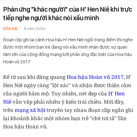
Phản ứng "khác người" của H' Hen Niê khi trực
tiếp nghe người khác nói xấu mình
HÒA AN
8 năm trước
Đoạn clip ghi lại cảnh Hoa hậu H' Hen Niê ngồi trang điểm thì nghe
được một nhóm bạn trẻ đang nói xấu mình nhận được sự quan
tâm lớn của cộng đồng mạng bởi phản ứng đặc biệt của Hoa hậu
Hoàn vũ 2017.
Kể từ sau khi đăng quang
Hoa hậu Hoàn vũ 2017
, H'
Hen Niê ngày càng "lột xác" và nhận được thiện cảm
của người hâm mộ. Tuy nhiên, nét đẹp của
H' Hen
Niê
vẫn vấp phải nhiều ý kiến trái chiều. Mới đây,
trên
mạng xã hội
truyền tay nhau đoạn clip ngắn ghi
lại khoảnh khắc một nhóm bạn trẻ "chê tơi tả" Tân
Hoa hậu Hoàn vũ.