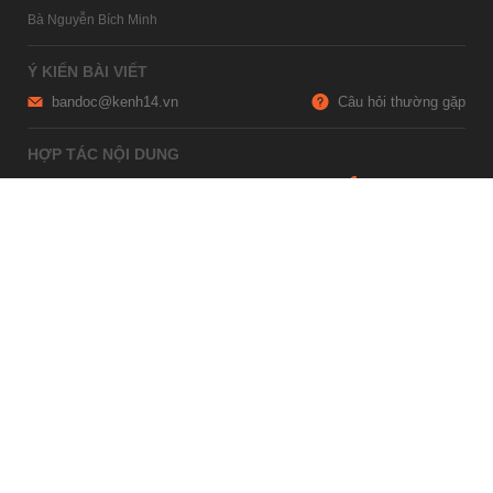
Bà Nguyễn Bích Minh
Ý KIẾN BÀI VIẾT
bandoc@kenh14.vn
Câu hỏi thường gặp
HỢP TÁC NỘI DUNG
marketing@kenh14.vn
024 7309 5555
HỖ TRỢ QUẢNG CÁO
giaitrixahoi@admicro.vn
02473007108
TRỤ SỞ HÀ NỘI
Tầng 21, Tòa nhà Center Building, Hapulico Complex, Số 01, phố
Nguyễn Huy Tưởng, phường Thanh Xuân, thành phố Hà Nội
TRỤ SỞ TP.HỒ CHÍ MINH