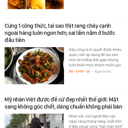
Cùng 1 công thức, tại sao thịt rang cháy cạnh
ngoài hàng luôn ngon hơn, sai lầm nằm ở bước
đầu tiên
Đây cũng là bí quyết được nhiều
quán cơm áp dụng để tạo nên
món ăn tưởng đơn giản nhưng
luôn khiến thực khách muốn gọi…
ĂN - CHƠI - ĐI
-
4 giờ trước
Mỹ nhân Việt được đề cử đẹp nhất thế giới: Mặt
sang không góc chết, dáng chuẩn không phải bàn
Nhan sắc của người đẹp này
ngày càng thăng hạng, xuất hiện
ở đâu visual cũng "tràn màn hình".