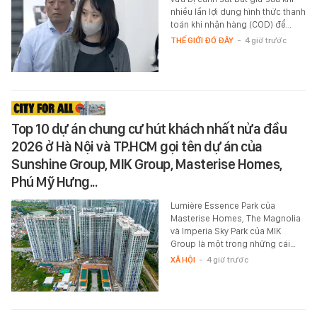
nhiều lần lợi dụng hình thức thanh
toán khi nhận hàng (COD) để…
THẾ GIỚI ĐÓ ĐÂY
-
4 giờ trước
Top 10 dự án chung cư hút khách nhất nửa đầu
2026 ở Hà Nội và TP.HCM gọi tên dự án của
Sunshine Group, MIK Group, Masterise Homes,
Phú Mỹ Hưng...
Lumière Essence Park của
Masterise Homes, The Magnolia
và Imperia Sky Park của MIK
Group là một trong những cái…
XÃ HỘI
-
4 giờ trước