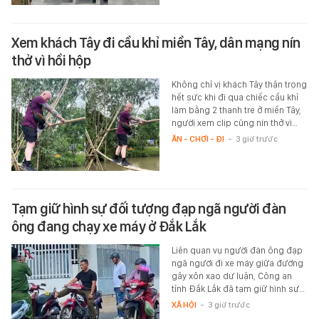
Xem khách Tây đi cầu khỉ miền Tây, dân mạng nín
thở vì hồi hộp
Không chỉ vị khách Tây thận trọng
hết sức khi đi qua chiếc cầu khỉ
làm bằng 2 thanh tre ở miền Tây,
người xem clip cũng nín thở vì…
ĂN - CHƠI - ĐI
-
3 giờ trước
Tạm giữ hình sự đối tượng đạp ngã người đàn
ông đang chạy xe máy ở Đắk Lắk
Liên quan vụ người đàn ông đạp
ngã người đi xe máy giữa đường
gây xôn xao dư luận, Công an
tỉnh Đắk Lắk đã tạm giữ hình sự…
XÃ HỘI
-
3 giờ trước