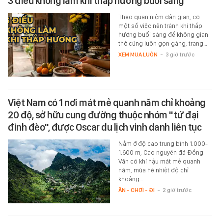
3 điều không làm khi thắp hương buổi sáng
Theo quan niệm dân gian, có
một số việc nên tránh khi thắp
hương buổi sáng để không gian
thờ cúng luôn gọn gàng, trang…
XEM MUA LUÔN
-
3 giờ trước
Việt Nam có 1 nơi mát mẻ quanh năm chỉ khoảng
20 độ, sở hữu cung đường thuộc nhóm "tứ đại
đỉnh đèo", được Oscar du lịch vinh danh liên tục
Nằm ở độ cao trung bình 1.000-
1.600 m, Cao nguyên đá Đồng
Văn có khí hậu mát mẻ quanh
năm, mùa hè nhiệt độ chỉ
khoảng…
ĂN - CHƠI - ĐI
-
2 giờ trước