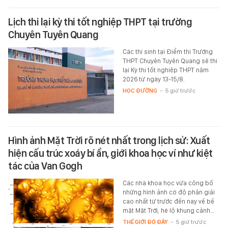
Lịch thi lại kỳ thi tốt nghiệp THPT tại trường
Chuyên Tuyên Quang
Các thí sinh tại Điểm thi Trường
THPT Chuyên Tuyên Quang sẽ thi
lại Kỳ thi tốt nghiệp THPT năm
2026 từ ngày 13-15/8.
HỌC ĐƯỜNG
-
5 giờ trước
Hình ảnh Mặt Trời rõ nét nhất trong lịch sử: Xuất
hiện cấu trúc xoáy bí ẩn, giới khoa học ví như kiệt
tác của Van Gogh
Các nhà khoa học vừa công bố
những hình ảnh có độ phân giải
cao nhất từ trước đến nay về bề
mặt Mặt Trời, hé lộ khung cảnh…
THẾ GIỚI ĐÓ ĐÂY
-
5 giờ trước