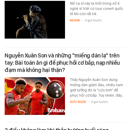
Nữ ca sĩ này là một trong số ít
nghệ sĩ Việt có tour conert quốc
tế khi còn rất trẻ.
MUSIK
-
3 giờ trước
Nguyễn Xuân Son và những "miếng dán lạ" trên
tay: Bài toán ăn gì để phục hồi cơ bắp, nạp nhiều
đạm mà không hại thận?
Thấy Nguyễn Xuân Son dùng
miếng dán giảm đau, nhiều nam
giới tưởng đó là "cứu tinh" để
phục hồi cơ bắp. Tuy nhiên, đây…
SỨC KHỎE
-
3 giờ trước