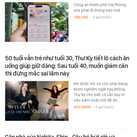
Công an thành phố Hải Phòng
vừa phát đi thông báo mới.
TEK-LIFE
-
6 giờ trước
50 tuổi vẫn trẻ như tuổi 30, Thư Kỳ tiết lộ cách ăn
uống giúp giữ dáng: Sau tuổi 40, muốn giảm cân
thì đừng mắc sai lầm này
Khi được hỏi có còn phải kiêng
khem nghiêm ngặt hay không,
Thư Kỳ cho biết cô vẫn duy trì
việc kiểm soát chế độ ăn,…
SỨC KHỎE
-
5 giờ trước