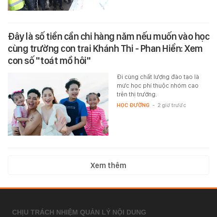
Đây là số tiền cần chi hàng năm nếu muốn vào học
cùng trường con trai Khánh Thi - Phan Hiển: Xem
con số "toát mồ hôi"
Đi cùng chất lượng đào tạo là
mức học phí thuộc nhóm cao
trên thị trường.
HỌC ĐƯỜNG
-
2 giờ trước
Xem thêm
CHỊU TRÁCH NHIỆM QUẢN LÝ NỘI DUNG