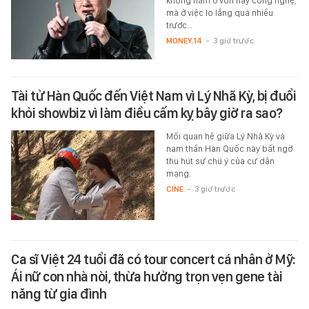
không nằm ở vốn hay công nghệ,
mà ở việc lo lắng quá nhiều
trước…
MONEY.14
-
3 giờ trước
Tài tử Hàn Quốc đến Việt Nam vì Lý Nhã Kỳ, bị đuổi
khỏi showbiz vì làm điều cấm kỵ bây giờ ra sao?
Mối quan hệ giữa Lý Nhã Kỳ và
nam thần Hàn Quốc này bất ngờ
thu hút sự chú ý của cư dân
mạng.
CINE
-
3 giờ trước
Ca sĩ Việt 24 tuổi đã có tour concert cá nhân ở Mỹ:
Ái nữ con nhà nòi, thừa hưởng trọn vẹn gene tài
năng từ gia đình