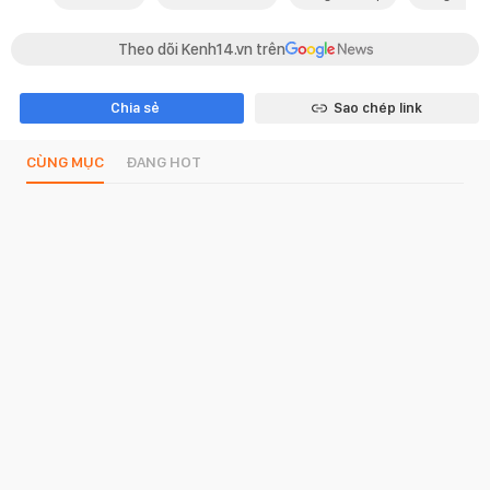
Theo dõi Kenh14.vn trên
Chia sẻ
Sao chép link
CÙNG MỤC
ĐANG HOT