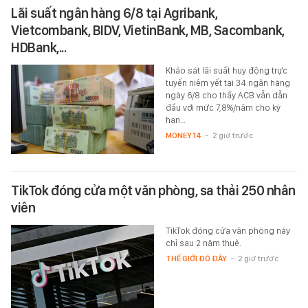
Lãi suất ngân hàng 6/8 tại Agribank,
Vietcombank, BIDV, VietinBank, MB, Sacombank,
HDBank,...
Khảo sát lãi suất huy động trực
tuyến niêm yết tại 34 ngân hàng
ngày 6/8 cho thấy ACB vẫn dẫn
đầu với mức 7,8%/năm cho kỳ
hạn…
MONEY.14
-
2 giờ trước
TikTok đóng cửa một văn phòng, sa thải 250 nhân
viên
TikTok đóng cửa văn phòng này
chỉ sau 2 năm thuê.
THẾ GIỚI ĐÓ ĐÂY
-
2 giờ trước