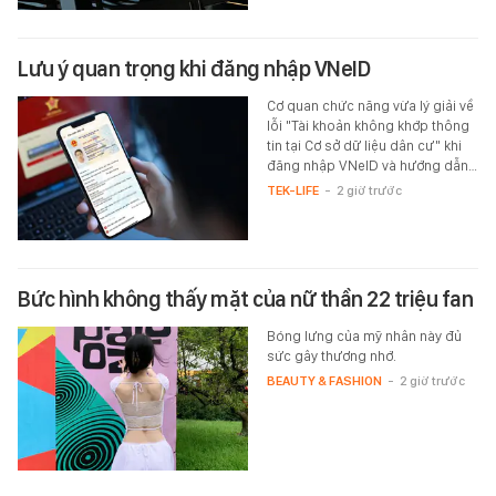
Lưu ý quan trọng khi đăng nhập VNeID
Cơ quan chức năng vừa lý giải về
lỗi "Tài khoản không khớp thông
tin tại Cơ sở dữ liệu dân cư" khi
đăng nhập VNeID và hướng dẫn…
TEK-LIFE
-
2 giờ trước
Bức hình không thấy mặt của nữ thần 22 triệu fan
Bóng lưng của mỹ nhân này đủ
sức gây thương nhớ.
BEAUTY & FASHION
-
2 giờ trước