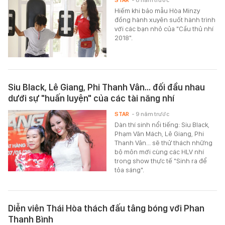
Hiếm khi bảo mẫu Hòa Minzy
đồng hành xuyên suốt hành trình
với các bạn nhỏ của "Cầu thủ nhí
2018".
Siu Black, Lê Giang, Phi Thanh Vân... đối đầu nhau
dưới sự "huấn luyện" của các tài năng nhí
STAR
- 9 năm trước
Dàn thí sinh nổi tiếng: Siu Black,
Phạm Văn Mách, Lê Giang, Phi
Thanh Vân... sẽ thử thách những
bộ môn mới cùng các HLV nhí
trong show thực tế "Sinh ra để
tỏa sáng".
Diễn viên Thái Hòa thách đấu tâng bóng với Phan
Thanh Bình