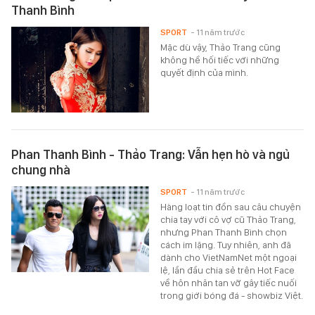
Thanh Bình
SPORT
- 11 năm trước
Mặc dù vậy, Thảo Trang cũng
không hề hối tiếc với những
quyết định của mình.
Phan Thanh Bình - Thảo Trang: Vẫn hẹn hò và ngủ
chung nhà
SPORT
- 11 năm trước
Hàng loạt tin đồn sau câu chuyện
chia tay với cô vợ cũ Thảo Trang,
nhưng Phan Thanh Bình chọn
cách im lặng. Tuy nhiên, anh đã
dành cho VietNamNet một ngoại
lệ, lần đầu chia sẻ trên Hot Face
về hôn nhân tan vỡ gây tiếc nuối
trong giới bóng đá - showbiz Việt.