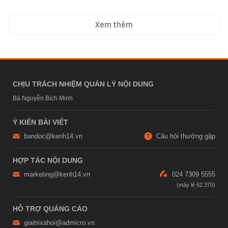
Xem thêm
CHỊU TRÁCH NHIỆM QUẢN LÝ NỘI DUNG
Bà Nguyễn Bích Minh
Ý KIẾN BÀI VIẾT
bandoc@kenh14.vn
Câu hỏi thường gặp
HỢP TÁC NỘI DUNG
marketing@kenh14.vn
024 7309 5555
HỖ TRỢ QUẢNG CÁO
giaitrixahoi@admicro.vn