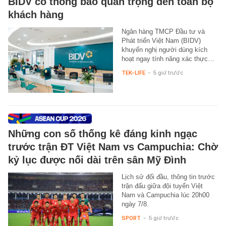
BIDV có thông báo quan trọng đến toàn bộ
khách hàng
Ngân hàng TMCP Đầu tư và
Phát triển Việt Nam (BIDV)
khuyến nghị người dùng kích
hoạt ngay tính năng xác thực…
TEK-LIFE
-
5 giờ trước
Những con số thống kê đáng kinh ngạc
trước trận ĐT Việt Nam vs Campuchia: Chờ
kỷ lục được nối dài trên sân Mỹ Đình
Lịch sử đối đầu, thông tin trước
trận đấu giữa đội tuyển Việt
Nam và Campuchia lúc 20h00
ngày 7/8.
SPORT
-
5 giờ trước