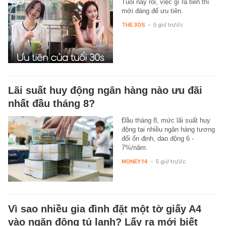
Tuổi này rồi, việc gì ra tiền thì
mới đáng để ưu tiên.
THE 30S
-
5 giờ trước
Lãi suất huy động ngân hàng nào ưu đãi
nhất đầu tháng 8?
Đầu tháng 8, mức lãi suất huy
động tại nhiều ngân hàng tương
đối ổn định, dao động 6 -
7%/năm.
MONEY.14
-
5 giờ trước
Vì sao nhiều gia đình đặt một tờ giấy A4
vào ngăn đông tủ lạnh? Lấy ra mới biết