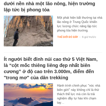
dưới nền nhà một lão nông, hiện trường
lập tức bị phong tỏa
Một phát hiện bất thường tại nhà
lão nông ở Trung Quốc khiến
lực lượng chức năng lập tức
phong tỏa hiện trường.
THẾ GIỚI ĐÓ ĐÂY
-
6 giờ trước
Ít người biết đỉnh núi cao thứ 5 Việt Nam,
là “cột mốc thiêng liêng đẹp nhất biên
cương” ở độ cao trên 3.000m, điểm đến
"trong mơ" của dân trekking
Hành trình chinh phục "nóc nhà
biên giới" này không chỉ là thử
thách thể lực mà còn là trải
nghiệm đầy tự hào khi chạm
tay…