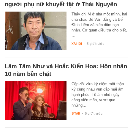
người phụ nữ khuyết tật ở Thái Nguyên
Thấy chị M ở nhà một mình, hai
chú cháu Bế Văn Bằng và Bế
Đình Liêm đã hiếp dâm nạn
nhân. Cơ quan điều tra cho biết,
…
XÃ HỘI
-
5 giờ trước
Lâm Tâm Như và Hoắc Kiến Hoa: Hôn nhân
10 năm bền chặt
Cặp đôi vừa kỷ niệm một thập
kỷ cùng nhau vun đắp mái ấm
hạnh phúc. Tổ ấm nhỏ ngày
càng viên mãn, vượt qua
những…
STAR
-
5 giờ trước