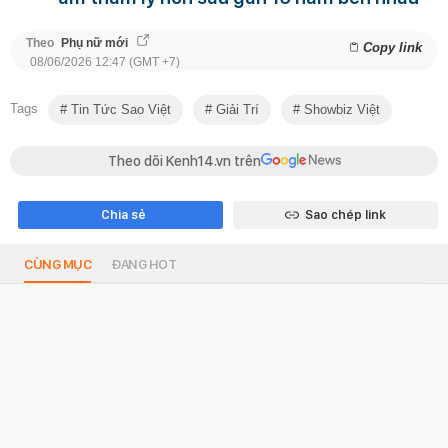
Theo
Phụ nữ mới
Copy link
08/06/2026 12:47 (GMT +7)
Tags
Tin Tức Sao Việt
Giải Trí
Showbiz Việt
Theo dõi Kenh14.vn trên
Chia sẻ
Sao chép link
CÙNG MỤC
ĐANG HOT