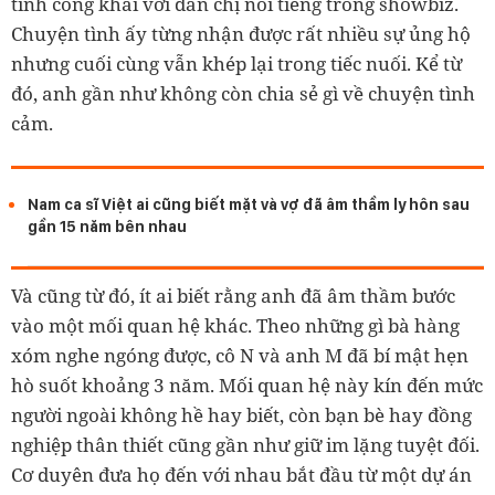
tình công khai với đàn chị nổi tiếng trong showbiz.
Chuyện tình ấy từng nhận được rất nhiều sự ủng hộ
nhưng cuối cùng vẫn khép lại trong tiếc nuối. Kể từ
đó, anh gần như không còn chia sẻ gì về chuyện tình
cảm.
Nam ca sĩ Việt ai cũng biết mặt và vợ đã âm thầm ly hôn sau
gần 15 năm bên nhau
Và cũng từ đó, ít ai biết rằng anh đã âm thầm bước
vào một mối quan hệ khác. Theo những gì bà hàng
xóm nghe ngóng được, cô N và anh M đã bí mật hẹn
hò suốt khoảng 3 năm. Mối quan hệ này kín đến mức
người ngoài không hề hay biết, còn bạn bè hay đồng
nghiệp thân thiết cũng gần như giữ im lặng tuyệt đối.
Cơ duyên đưa họ đến với nhau bắt đầu từ một dự án