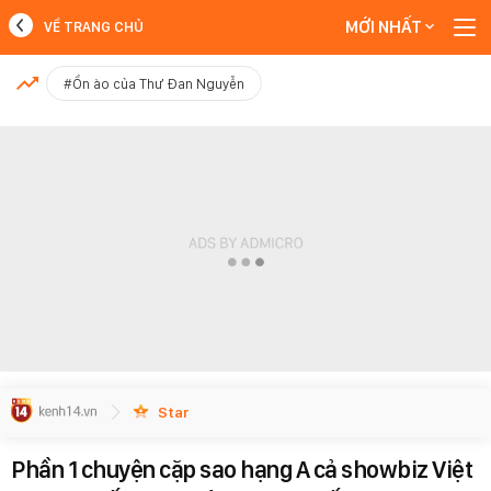
MỚI NHẤT
VỀ TRANG CHỦ
MỚI NHẤT
#Ồn ào của Thư Đan Nguyễn
Xem thêm
Star
Phần 1 chuyện cặp sao hạng A cả showbiz Việt