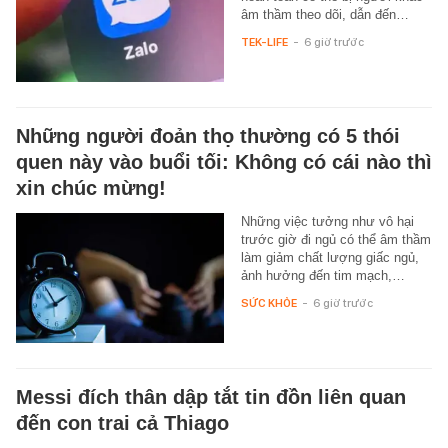
âm thầm theo dõi, dẫn đến…
TEK-LIFE
-
6 giờ trước
Những người đoản thọ thường có 5 thói
quen này vào buổi tối: Không có cái nào thì
xin chúc mừng!
Những việc tưởng như vô hại
trước giờ đi ngủ có thể âm thầm
làm giảm chất lượng giấc ngủ,
ảnh hưởng đến tim mạch,…
SỨC KHỎE
-
6 giờ trước
Messi đích thân dập tắt tin đồn liên quan
đến con trai cả Thiago