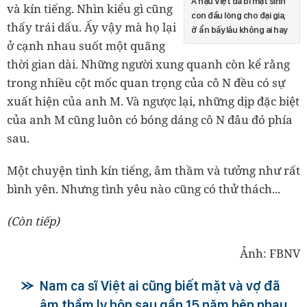
Á hậu Việt đã bí mật sinh
và kín tiếng. Nhìn kiểu gì cũng
con đầu lòng cho đại gia,
thấy trái dấu. Ấy vậy mà họ lại
ở ẩn bấy lâu không ai hay
ở cạnh nhau suốt một quãng
thời gian dài. Những người xung quanh còn kể rằng
trong nhiều cột mốc quan trọng của cô N đều có sự
xuất hiện của anh M. Và ngược lại, những dịp đặc biệt
của anh M cũng luôn có bóng dáng cô N đâu đó phía
sau.
Một chuyện tình kín tiếng, âm thầm và tưởng như rất
bình yên. Nhưng tình yêu nào cũng có thử thách...
(Còn tiếp)
Ảnh: FBNV
Nam ca sĩ Việt ai cũng biết mặt và vợ đã
âm thầm ly hôn sau gần 15 năm bên nhau