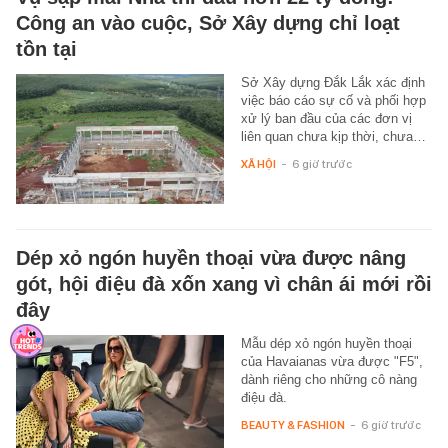
Công an vào cuộc, Sở Xây dựng chỉ loạt
tồn tại
Sở Xây dựng Đắk Lắk xác định
việc báo cáo sự cố và phối hợp
xử lý ban đầu của các đơn vị
liên quan chưa kịp thời, chưa…
XÃ HỘI
-
6 giờ trước
Dép xỏ ngón huyền thoại vừa được nâng
gót, hội điệu đà xốn xang vì chân ái mới rồi
đây
Mẫu dép xỏ ngón huyền thoại
của Havaianas vừa được "F5",
dành riêng cho những cô nàng
điệu đà.
BEAUTY & FASHION
-
6 giờ trước