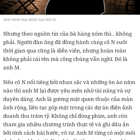
Ảnh minh hoạ được tạo bởi AI
Nhưng theo nguồn tin của bà hàng xóm thì... không
phải. Người đàn ông đã đồng hành cùng cô N suốt
thời gian qua cũng là diễn viên, nhưng hoàn toàn
không phải cái tên mà công chúng vẫn nghĩ. Đó là
anh M.
Nếu cô N nổi tiếng bởi nhan sắc và những ồn ào năm
nào thì anh M lại được yêu mến nhờ tài năng và sự
duyên dáng. Anh là gương mặt quen thuộc của màn
ảnh rộng, liên tục góp mặt trong các dự án điện ảnh
doanh thu trăm tỷ. Không chỉ đóng phim, anh còn
tham gia nhiều chương trình thực tế và ghi dấu ấn
bởi tính cách hài hước, vô tư. Anh M từng có một mối