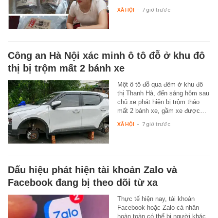
XÃ HỘI
-
7 giờ trước
Công an Hà Nội xác minh ô tô đỗ ở khu đô
thị bị trộm mất 2 bánh xe
Một ô tô đỗ qua đêm ở khu đô
thị Thanh Hà, đến sáng hôm sau
chủ xe phát hiện bị trộm tháo
mất 2 bánh xe, gầm xe được…
XÃ HỘI
-
7 giờ trước
Dấu hiệu phát hiện tài khoản Zalo và
Facebook đang bị theo dõi từ xa
Thực tế hiện nay, tài khoản
Facebook hoặc Zalo cá nhân
hoàn toàn có thể bị người khác