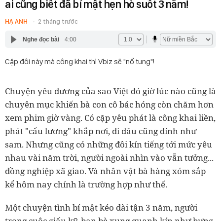
ai cũng biết đã bí mật hẹn hò suốt 3 năm!
HẠ ANH
2 tháng trước
Nghe đọc bài
4:00
Cặp đôi này mà công khai thì Vbiz sẽ "nổ tung"!
Chuyện yêu đương của sao Việt đó giờ lúc nào cũng là
chuyên mục khiến bà con cô bác hóng còn chăm hơn
xem phim giờ vàng. Có cặp yêu phát là công khai liền,
phát "cẩu lương" khắp nơi, đi đâu cũng dính như
sam. Nhưng cũng có những đôi kín tiếng tới mức yêu
nhau vài năm trời, người ngoài nhìn vào vẫn tưởng...
đồng nghiệp xã giao. Và nhân vật bà hàng xóm sắp
kể hôm nay chính là trường hợp như thế.
Một chuyện tình bí mật kéo dài tận 3 năm, người
trong cuộc giấu kỹ, bạn bè xung quanh kín như bưng,