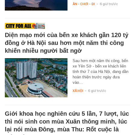
ĂN - CHƠI - ĐI
-
6 giờ trước
Diện mạo mới của bến xe khách gần 120 tỷ
đồng ở Hà Nội sau hơn một năm thi công
khiến nhiều người bất ngờ
Sau hơn một năm thi công, bến
xe Yên Sở - bến xe khách liên
tỉnh thứ 7 của Hà Nội, đang dần
hoàn thiện trước ngày đưa
vào…
XÃ HỘI
-
6 giờ trước
Giới khoa học nghiên cứu 5 lần, 7 lượt, lúc
thì nói sinh con mùa Xuân thông minh, lúc
lại nói mùa Đông, mùa Thu: Rốt cuộc là