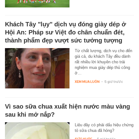
Khách Tây "lụy" dịch vụ đóng giày dép ở
Hội An: Pháp sư Việt đo chân chuẩn đét,
thành phẩm đẹp vượt sức tưởng tượng
Từ chất lượng, dịch vụ cho đến
giá cả, du khách Tây đều dành
rất nhiều lời khuyên cho trải
nghiệm mua giày dép thủ công
ở…
XEM MUA LUÔN
-
5 giờ trước
Vì sao sữa chua xuất hiện nước màu vàng
sau khi mở nắp?
Liệu đây có phải dấu hiệu chứng
tỏ sữa chua đã hỏng?
SỨC KHỎE
-
5 giờ trước