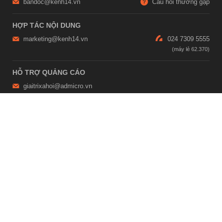
bandoc@kenh14.vn
Câu hỏi thường gặp
HỢP TÁC NỘI DUNG
marketing@kenh14.vn
024 7309 5555
HỖ TRỢ QUẢNG CÁO
giaitrixahoi@admicro.vn
02473007108
TRỤ SỞ HÀ NỘI
Tầng 21, Tòa nhà Center Building, Hapulico Complex, Số 01, phố
Nguyễn Huy Tưởng, phường Thanh Xuân, thành phố Hà Nội
TRỤ SỞ TP.HỒ CHÍ MINH
Tầng 4, Tòa nhà 123, số 127 Võ Văn Tần, Phường Xuân Hòa, TPHCM
Giấy phép thiết lập trang thông tin điện tử tổng hợp trên mạng số
2215/GP-TTĐT do Sở Thông tin và Truyền thông Hà Nội cấp ngày 10
tháng 4 năm 2019