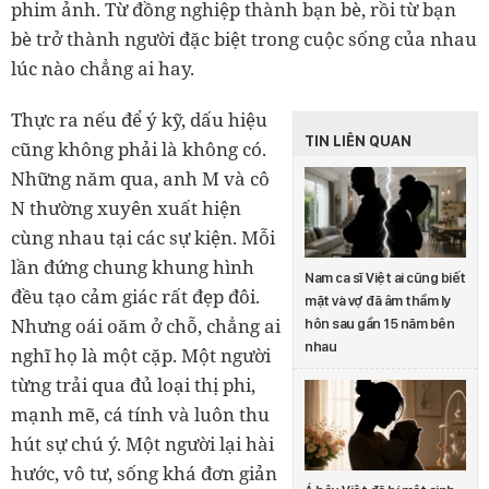
phim ảnh. Từ đồng nghiệp thành bạn bè, rồi từ bạn
bè trở thành người đặc biệt trong cuộc sống của nhau
lúc nào chẳng ai hay.
Thực ra nếu để ý kỹ, dấu hiệu
TIN LIÊN QUAN
cũng không phải là không có.
Những năm qua, anh M và cô
N thường xuyên xuất hiện
cùng nhau tại các sự kiện. Mỗi
lần đứng chung khung hình
Nam ca sĩ Việt ai cũng biết
đều tạo cảm giác rất đẹp đôi.
mặt và vợ đã âm thầm ly
Nhưng oái oăm ở chỗ, chẳng ai
hôn sau gần 15 năm bên
nhau
nghĩ họ là một cặp. Một người
từng trải qua đủ loại thị phi,
mạnh mẽ, cá tính và luôn thu
hút sự chú ý. Một người lại hài
hước, vô tư, sống khá đơn giản