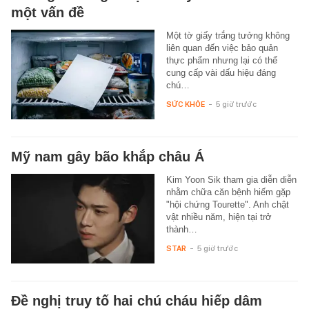
một vấn đề
Một tờ giấy trắng tưởng không
liên quan đến việc bảo quản
thực phẩm nhưng lại có thể
cung cấp vài dấu hiệu đáng
chú…
SỨC KHỎE
-
5 giờ trước
Mỹ nam gây bão khắp châu Á
Kim Yoon Sik tham gia diễn diễn
nhằm chữa căn bệnh hiếm gặp
"hội chứng Tourette". Anh chật
vật nhiều năm, hiện tại trở
thành…
STAR
-
5 giờ trước
Đề nghị truy tố hai chú cháu hiếp dâm