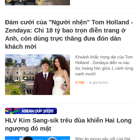
Đám cưới của "Người nhện" Tom Holland -
Zendaya: Chi 18 tỷ bao trọn điền trang ở
Anh, còn dùng trực thăng đưa đón dàn
khách mời
Khoảnh khắc trọng đại của Tom
Holland - Zendaya diễn ra vào
lúc hoàng hôn giữa 1 cánh rừng
xanh mướt.
STAR
-
6 giờ trước
HLV Kim Sang-sik trêu đùa khiến Hai Long
ngượng đỏ mặt
Màn ăn mừng gây sốt của Hai