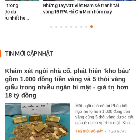
ứ 4 trong
Những tay vợt Việt Nam sẽ tranh tài
được du
vòng 16 PPA Hồ Chí Minh hôm nay
hiều nhất hè…
TIN MỚI CẬP NHẬT
Khám xét ngôi nhà cổ, phát hiện 'kho báu'
gồm 1.000 đồng tiền vàng và 5 thỏi vàng
giấu trong nhiều ngăn bí mật - giá trị hơn
18 tỷ đồng
Một ngôi nhà cổ tại Pháp bất
ngờ hé lộ hơn 1.000 đồng tiền
vàng cùng 5 thỏi vàng được cất
giấu ở nhiều vị trí bí mật. Kho…
THẾ GIỚI ĐÓ ĐÂY
-
7 giờ trước