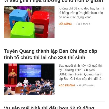
Vì sao ghế nhựa thường có lỗ tròn ở giữa?
Không chỉ để cho đẹp hay lạ mà
lỗ hổng tròn giữa ghế nhựa còn
có nhiều tác dụng khác.
ĐỜI SỐNG
-
6 giờ trước
Tuyên Quang thành lập Ban Chỉ đạo cấp
tỉnh tổ chức thi lại cho 328 thí sinh
Sau quyết định hủy kết quả thi
tại Trường THPT Chuyên,
UBND tỉnh Tuyên Quang thành
lập Ban Chỉ đạo cấp tỉnh để tổ…
HỌC ĐƯỜNG
-
6 giờ trước
Vụ sập mái Nhà thi đấu hơn 22 tỷ đồng: