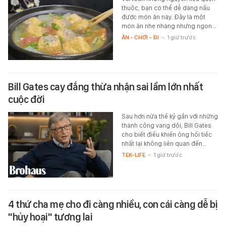
thuộc, bạn có thể dễ dàng nấu
được món ăn này. Đây là một
món ăn nhẹ nhàng nhưng ngon…
ĂN - CHƠI - ĐI
-
1 giờ trước
Bill Gates cay đắng thừa nhận sai lầm lớn nhất
cuộc đời
Sau hơn nửa thế kỷ gắn với những
thành công vang dội, Bill Gates
cho biết điều khiến ông hối tiếc
nhất lại không liên quan đến…
TEK-LIFE
-
1 giờ trước
4 thứ cha mẹ cho đi càng nhiều, con cái càng dễ bị
"hủy hoại" tương lai