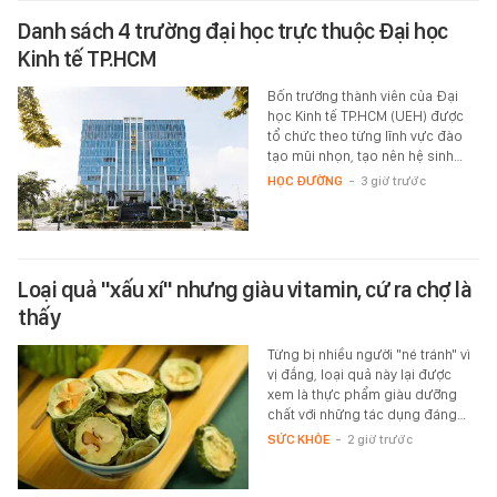
Danh sách 4 trường đại học trực thuộc Đại học
Kinh tế TP.HCM
Bốn trường thành viên của Đại
học Kinh tế TP.HCM (UEH) được
tổ chức theo từng lĩnh vực đào
tạo mũi nhọn, tạo nên hệ sinh…
HỌC ĐƯỜNG
-
3 giờ trước
Loại quả "xấu xí" nhưng giàu vitamin, cứ ra chợ là
thấy
Từng bị nhiều người "né tránh" vì
vị đắng, loại quả này lại được
xem là thực phẩm giàu dưỡng
chất với những tác dụng đáng…
SỨC KHỎE
-
2 giờ trước