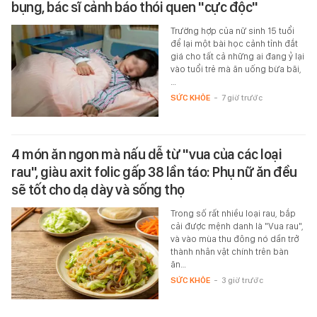
bụng, bác sĩ cảnh báo thói quen "cực độc"
Trường hợp của nữ sinh 15 tuổi
để lại một bài học cảnh tỉnh đắt
giá cho tất cả những ai đang ỷ lại
vào tuổi trẻ mà ăn uống bừa bãi,
…
SỨC KHỎE
-
7 giờ trước
4 món ăn ngon mà nấu dễ từ "vua của các loại
rau", giàu axit folic gấp 38 lần táo: Phụ nữ ăn đều
sẽ tốt cho dạ dày và sống thọ
Trong số rất nhiều loại rau, bắp
cải được mệnh danh là "Vua rau",
và vào mùa thu đông nó dần trở
thành nhân vật chính trên bàn
ăn…
SỨC KHỎE
-
3 giờ trước