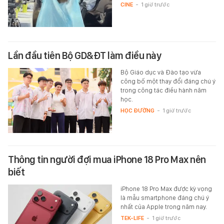
CINE
-
1 giờ trước
Lần đầu tiên Bộ GD&ĐT làm điều này
Bộ Giáo dục và Đào tạo vừa
công bố một thay đổi đáng chú ý
trong công tác điều hành năm
học.
HỌC ĐƯỜNG
-
1 giờ trước
Thông tin người đợi mua iPhone 18 Pro Max nên
biết
iPhone 18 Pro Max được kỳ vọng
là mẫu smartphone đáng chú ý
nhất của Apple trong năm nay.
TEK-LIFE
-
1 giờ trước