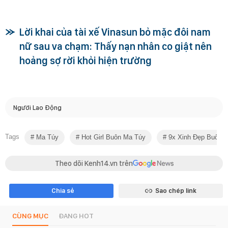
Lời khai của tài xế Vinasun bỏ mặc đôi nam
nữ sau va chạm: Thấy nạn nhân co giật nên
hoảng sợ rời khỏi hiện trường
Người Lao Động
Tags
Ma Túy
Hot Girl Buôn Ma Túy
9x Xinh Đẹp Buôn 
Theo dõi Kenh14.vn trên
Chia sẻ
Sao chép link
CÙNG MỤC
ĐANG HOT