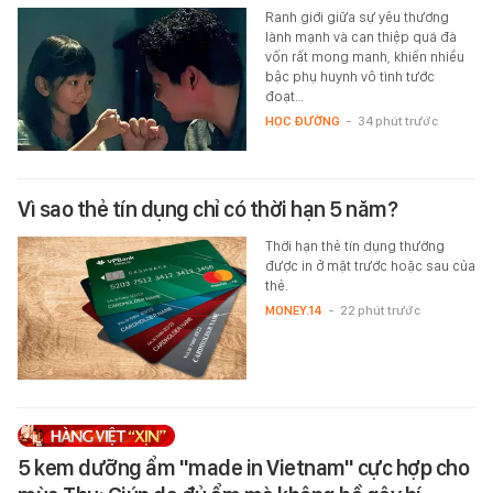
Ranh giới giữa sự yêu thương
lành mạnh và can thiệp quá đà
vốn rất mong manh, khiến nhiều
bậc phụ huynh vô tình tước
đoạt…
HỌC ĐƯỜNG
-
34 phút trước
Vì sao thẻ tín dụng chỉ có thời hạn 5 năm?
Thời hạn thẻ tín dụng thường
được in ở mặt trước hoặc sau của
thẻ.
MONEY.14
-
22 phút trước
5 kem dưỡng ẩm "made in Vietnam" cực hợp cho