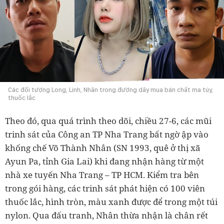
Các đối tượng Long, Linh, Nhân trong đường dây mua bán chất ma túy,
thuốc lắc
Theo đó, qua quá trình theo dõi, chiều 27-6, các mũi
trinh sát của Công an TP Nha Trang bất ngờ ập vào
khống chế Võ Thành Nhân (SN 1993, quê ở thị xã
Ayun Pa, tỉnh Gia Lai) khi đang nhận hàng từ một
nhà xe tuyến Nha Trang – TP HCM. Kiểm tra bên
trong gói hàng, các trinh sát phát hiện có 100 viên
thuốc lắc, hình tròn, màu xanh được để trong một túi
nylon. Qua đấu tranh, Nhân thừa nhận là chân rết