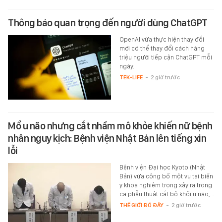
Thông báo quan trọng đến người dùng ChatGPT
OpenAI vừa thực hiện thay đổi
mới có thể thay đổi cách hàng
triệu người tiếp cận ChatGPT mỗi
ngày.
TEK-LIFE
-
2 giờ trước
Mổ u não nhưng cắt nhầm mô khỏe khiến nữ bệnh
nhân nguy kịch: Bệnh viện Nhật Bản lên tiếng xin
lỗi
Bệnh viện Đại học Kyoto (Nhật
Bản) vừa công bố một vụ tai biến
y khoa nghiêm trọng xảy ra trong
ca phẫu thuật cắt bỏ khối u não,…
THẾ GIỚI ĐÓ ĐÂY
-
2 giờ trước