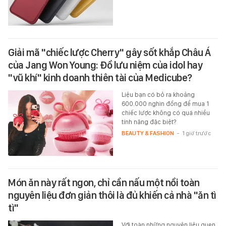
Giải mã "chiếc lược Cherry" gây sốt khắp Châu Á
của Jang Won Young: Đồ lưu niệm của idol hay
"vũ khí" kinh doanh thiên tài của Medicube?
Liệu bạn có bỏ ra khoảng
600.000 nghìn đồng để mua 1
chiếc lược không có quá nhiều
tính năng đặc biệt?
BEAUTY & FASHION
-
1 giờ trước
Món ăn này rất ngon, chỉ cần nấu một nồi toàn
nguyên liệu đơn giản thôi là đủ khiến cả nhà "ăn tì
tì"
Với toàn những nguyên liệu quen