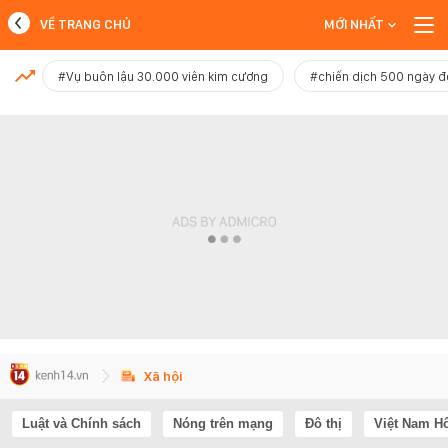
VỀ TRANG CHỦ
MỚI NHẤT
MỚI NHẤT
#Vụ buôn lậu 30.000 viên kim cương
#chiến dịch 500 ngày 
Xem thêm
Xã hội
Luật và Chính sách
Nóng trên mạng
Đô thị
Việt Nam H