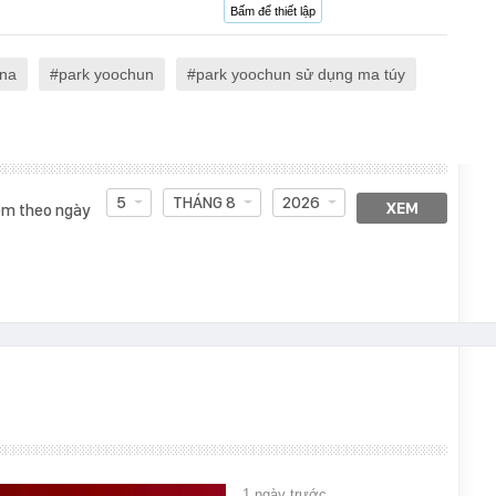
Bấm để thiết lập
na
park yoochun
park yoochun sử dụng ma túy
5
THÁNG 8
2026
XEM
m theo ngày
1 ngày trước