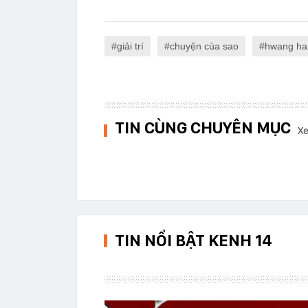
giải trí
chuyện của sao
hwang ha
TIN CÙNG CHUYÊN MỤC
Xe
TIN NỔI BẬT KENH 14