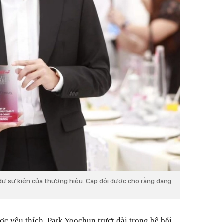
dự sự kiện của thương hiệu. Cặp đôi được cho rằng đang
ợc yêu thích, Park Yoochun trượt dài trong bê bối