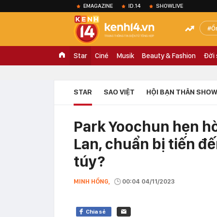
EMAGAZINE
ID.14
SHOWLIVE
Ồ
Star
Ciné
Musik
Beauty & Fashion
Đời
STAR
SAO VIỆT
HỘI BẠN THÂN SHOW
Park Yoochun hẹn hò
Lan, chuẩn bị tiến đ
túy?
MINH HỒNG,
00:04 04/11/2023
Chia sẻ