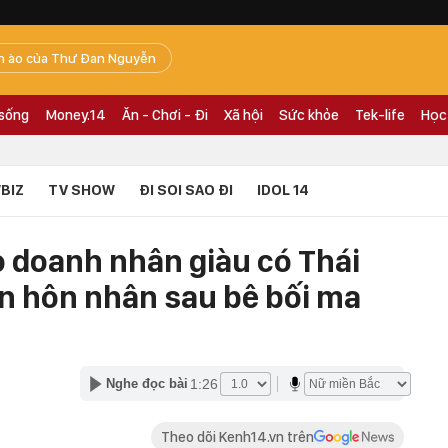
n ào của Thư Đan Nguyễn
 sống
Money.14
Ăn - Chơi - Đi
Xã hội
Sức khỏe
Tek-life
Học
BIZ
TV SHOW
ĐI SOI SAO ĐI
IDOL 14
 doanh nhân giàu có Thái
ến hôn nhân sau bê bối ma
1:26
Nghe đọc bài
Theo dõi Kenh14.vn trên