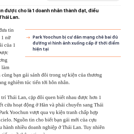
n được cho là 1 doanh nhân thành đạt, điều
Thái Lan.
đưa tin
Park Yoochun bị cư dân mạng chê bai đủ
 1 nữ
đường vì hình ảnh xuống cấp ở thời điểm
ái của 1
hiện tại
Được
ương
 làm
n cùng bạn gái sánh đôi trong sự kiện của thương
ang nghiêm túc tiến tới hôn nhân.
 trí Thái Lan, cặp đôi quen biết nhau được hơn 1
ết cửa hoạt động ở Hàn và phải chuyển sang Thái
 Park Yoochun vượt qua vụ kiện tranh chấp hợp
cielo. Nguồn tin cho biết bạn gái mới của cựu
iều hành nhiều doanh nghiệp ở Thái Lan. Tuy nhiên