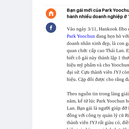
Bạn gái mới của Park Yoochu
hành nhiều doanh nghiệp ở 
Vào ngày 3/11,
Hankook Ilbo
Park Yoochun
đang hẹn hò với
doanh nhân xinh đẹp, là con g
quan chức cấp cao Thái Lan. 
biết cô gái này thành lập 1 th
hiệu mỹ phẩm và cho Yoochun
đại sứ. Cựu thành viên JYJ cò
hiệu. Cặp đôi được cho rằng đ
Theo nguồn tin trong làng giải
năm, kể từ lúc Park Yoochun h
Lan. Bạn gái là người giúp đỡ
đồng với công ty quản lý cũ Ri
thành viên JYJ rất giàu có, đ