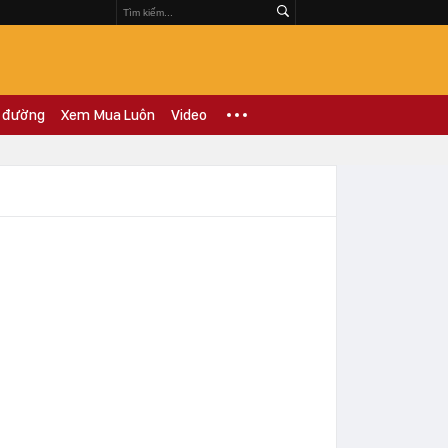
 đường
Xem Mua Luôn
Video