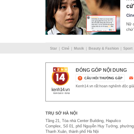
cứ
Cin
Nữ c
chứ
Star
Ciné
Musik
Beauty & Fashion
Sport
ĐÓNG GÓP NỘI DUNG
CÂU HỎI THƯỜNG GẶP
Kenh14.vn rất hoan nghênh độc giả g
TRỤ SỞ HÀ NỘI
Tầng 21, Tòa nhà Center Building, Hapulico
Complex, Số 01, phố Nguyễn Huy Tưởng, phường
Thanh Xuân, thành phố Hà Nội