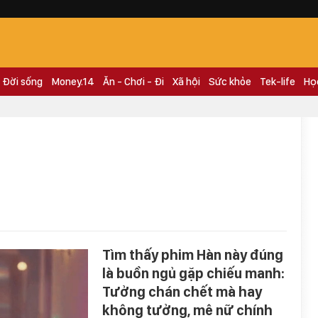
Đời sống
Money.14
Ăn - Chơi - Đi
Xã hội
Sức khỏe
Tek-life
Họ
Tìm thấy phim Hàn này đúng
là buồn ngủ gặp chiếu manh:
Tưởng chán chết mà hay
không tưởng, mê nữ chính