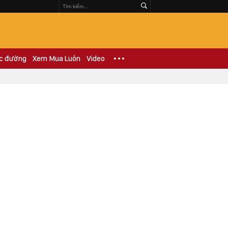
c đường
Xem Mua Luôn
Video