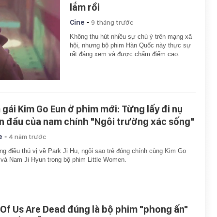
lắm rồi
-
Cine
9 tháng trước
Không thu hút nhiều sự chú ý trên mạng xã
hội, nhưng bộ phim Hàn Quốc này thực sự
rất đáng xem và được chấm điểm cao.
 gái Kim Go Eun ở phim mới: Từng lấy đi nụ
n đầu của nam chính "Ngôi trường xác sống"
-
e
4 năm trước
g điều thú vị về Park Ji Hu, ngôi sao trẻ đóng chính cùng Kim Go
và Nam Ji Hyun trong bộ phim Little Women.
l Of Us Are Dead đúng là bộ phim "phong ấn"