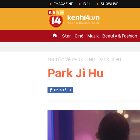
EMAGAZINE
ID.14
SHOWLIVE
Star
Ciné
Musik
Beauty & Fashion
TIN TỨC VỀ PARK JI HU - PARK JI HU
Park Ji Hu
Chia sẻ
0