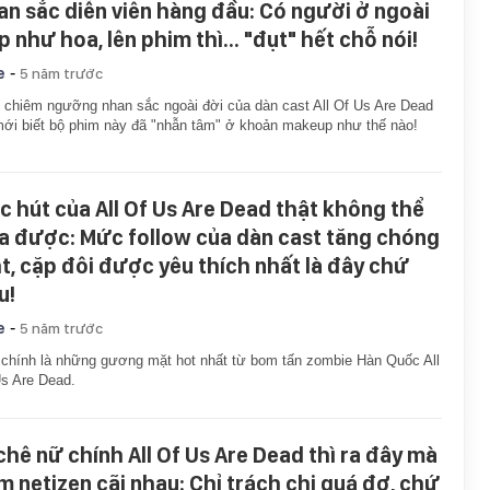
an sắc diễn viên hàng đầu: Có người ở ngoài
p như hoa, lên phim thì... "đụt" hết chỗ nói!
-
e
5 năm trước
 chiêm ngưỡng nhan sắc ngoài đời của dàn cast All Of Us Are Dead
mới biết bộ phim này đã "nhẫn tâm" ở khoản makeup như thế nào!
c hút của All Of Us Are Dead thật không thể
a được: Mức follow của dàn cast tăng chóng
t, cặp đôi được yêu thích nhất là đây chứ
u!
-
e
5 năm trước
chính là những gương mặt hot nhất từ bom tấn zombie Hàn Quốc All
s Are Dead.
 chê nữ chính All Of Us Are Dead thì ra đây mà
m netizen cãi nhau: Chỉ trách chị quá đơ, chứ