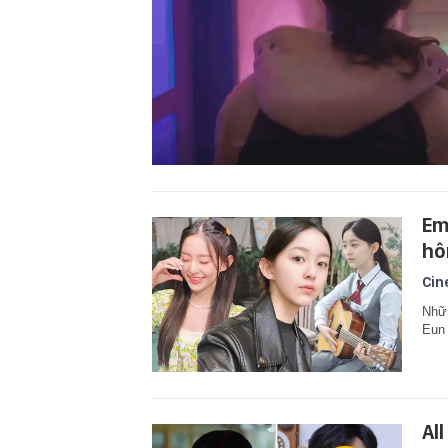
Em
hô
Cin
Nhữn
Eun 
Al