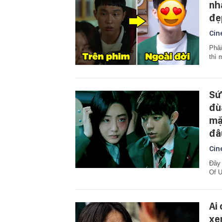
nh
đẹ
Cin
Phải
thì 
Sứ
đù
mặ
đâ
Cin
Đây 
Of U
Ai
xe