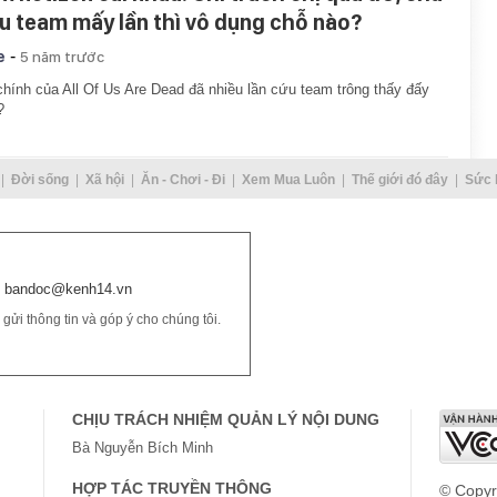
u team mấy lần thì vô dụng chỗ nào?
-
e
5 năm trước
hính của All Of Us Are Dead đã nhiều lần cứu team trông thấy đấy
?
Đời sống
Xã hội
Ăn - Chơi - Đi
Xem Mua Luôn
Thế giới đó đây
Sức 
bandoc@kenh14.vn
ửi thông tin và góp ý cho chúng tôi.
CHỊU TRÁCH NHIỆM QUẢN LÝ NỘI DUNG
Bà Nguyễn Bích Minh
HỢP TÁC TRUYỀN THÔNG
© Copyr