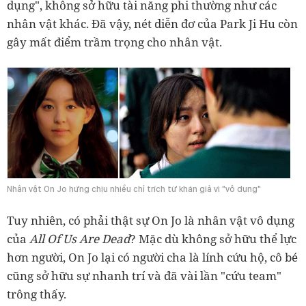
dụng", không sở hữu tài năng phi thường như các
nhân vật khác. Đã vậy, nét diễn đơ của Park Ji Hu còn
gây mất điểm trầm trọng cho nhân vật.
Nhân vật On Jo hứng chịu nhiều chỉ trích từ khán giả vì "vô dụng"
Tuy nhiên, có phải thật sự On Jo là nhân vật vô dụng
của
All Of Us Are Dead
? Mặc dù không sở hữu thể lực
hơn người, On Jo lại có người cha là lính cứu hộ, cô bé
cũng sở hữu sự nhanh trí và đã vài lần "cứu team"
trông thấy.