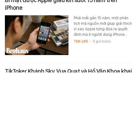
iPhone
Phải mất gần 15 năm, một phân
tích mã nguồn mới giúp giải thích
vì sao Apple từng đưa ra quyết
định mà ít người dùng iPhone…
TEK-LIFE
-
5 giờ trước
TikToker Khánh Sky, Vua Quạt và Hồ Văn Khoa khai
gì tại công an?
Quá trình điều tra xác định
Nguyễn Văn Hợi nhiều lần đăng
tải các video có nội dung bịa đặt,
xúc phạm danh dự, nhân phẩm…
XÃ HỘI
-
5 giờ trước