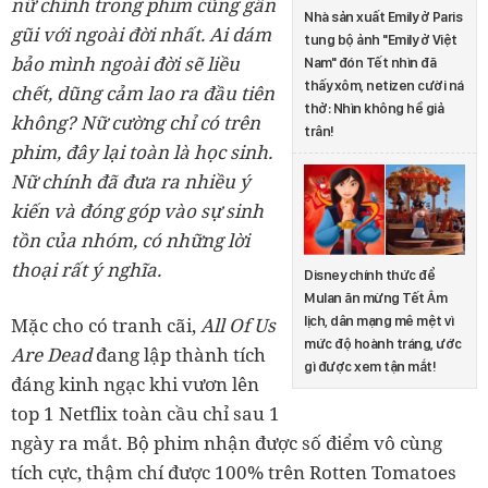
nữ chính trong phim cũng gần
Nhà sản xuất Emily ở Paris
gũi với ngoài đời nhất. Ai dám
tung bộ ảnh "Emily ở Việt
bảo mình ngoài đời sẽ liều
Nam" đón Tết nhìn đã
thấy xôm, netizen cười ná
chết, dũng cảm lao ra đầu tiên
thở: Nhìn không hề giả
không? Nữ cường chỉ có trên
trân!
phim, đây lại toàn là học sinh.
Nữ chính đã đưa ra nhiều ý
kiến và đóng góp vào sự sinh
tồn của nhóm, có những lời
thoại rất ý nghĩa.
Disney chính thức để
Mulan ăn mừng Tết Âm
lịch, dân mạng mê mệt vì
Mặc cho có tranh cãi,
All Of Us
mức độ hoành tráng, ước
Are Dead
đang lập thành tích
gì được xem tận mắt!
đáng kinh ngạc khi vươn lên
top 1 Netflix toàn cầu chỉ sau 1
ngày ra mắt. Bộ phim nhận được số điểm vô cùng
tích cực, thậm chí được 100% trên Rotten Tomatoes