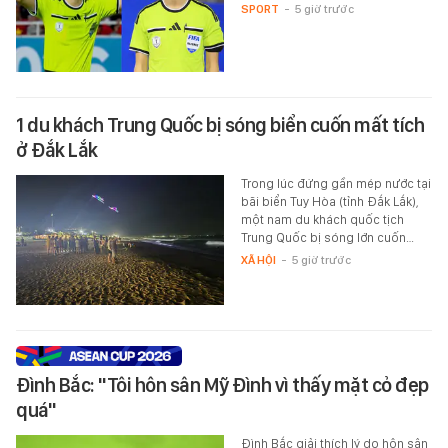
SPORT
-
5 giờ trước
1 du khách Trung Quốc bị sóng biển cuốn mất tích
ở Đắk Lắk
Trong lúc đứng gần mép nước tại
bãi biển Tuy Hòa (tỉnh Đắk Lắk),
một nam du khách quốc tịch
Trung Quốc bị sóng lớn cuốn…
XÃ HỘI
-
5 giờ trước
Đình Bắc: "Tôi hôn sân Mỹ Đình vì thấy mặt cỏ đẹp
quá"
Đình Bắc giải thích lý do hôn sân