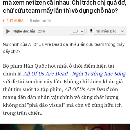
mà xem netizen cãi nhau: Chỉ trách chị quá đơ,
chứ cứu team mấy lần thì vô dụng chỗ nào?
HIEUTHUBA
5 năm trước
Nghe đọc bài
2:46
Nữ chính của All Of Us Are Dead đã nhiều lần cứu team trông thấy
đấy chứ?
Bộ phim Hàn Quốc hot nhất ở thời điểm hiện tại
All Of Us Are Dead - Ngôi Trường Xác Sống
chính là
với đề tài zombie nảy lửa. Không chỉ khiến khán giả
All Of Us Are Dead
thót tim suốt 12 tập phim,
còn
mang đến dàn nhân vật chính vô cùng chất lượng,
không chỉ "phá đảo visual" mà còn vô cùng hữu ích
trong trận chiến.