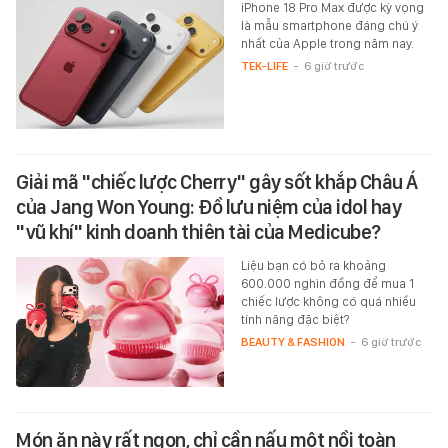
iPhone 18 Pro Max được kỳ vọng
là mẫu smartphone đáng chú ý
nhất của Apple trong năm nay.
TEK-LIFE
-
6 giờ trước
Giải mã "chiếc lược Cherry" gây sốt khắp Châu Á
của Jang Won Young: Đồ lưu niệm của idol hay
"vũ khí" kinh doanh thiên tài của Medicube?
Liệu bạn có bỏ ra khoảng
600.000 nghìn đồng để mua 1
chiếc lược không có quá nhiều
tính năng đặc biệt?
BEAUTY & FASHION
-
6 giờ trước
Món ăn này rất ngon, chỉ cần nấu một nồi toàn