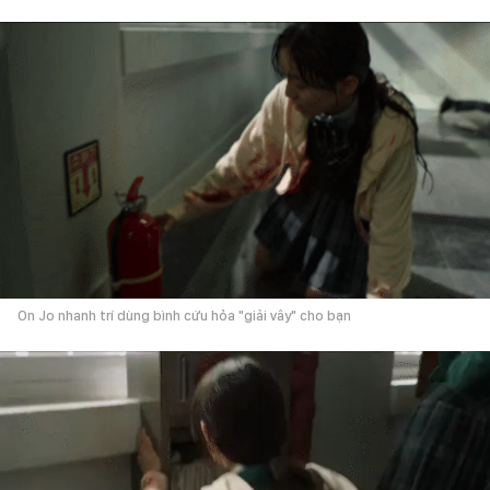
On Jo nhanh trí dùng bình cứu hỏa "giải vây" cho bạn