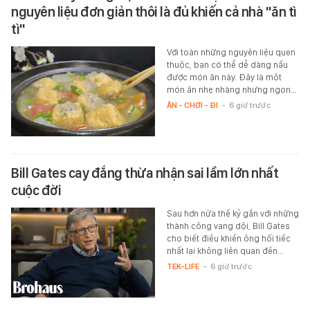
nguyên liệu đơn giản thôi là đủ khiến cả nhà "ăn tì
tì"
Với toàn những nguyên liệu quen
thuộc, bạn có thể dễ dàng nấu
được món ăn này. Đây là một
món ăn nhẹ nhàng nhưng ngon…
ĂN - CHƠI - ĐI
-
6 giờ trước
Bill Gates cay đắng thừa nhận sai lầm lớn nhất
cuộc đời
Sau hơn nửa thế kỷ gắn với những
thành công vang dội, Bill Gates
cho biết điều khiến ông hối tiếc
nhất lại không liên quan đến…
TEK-LIFE
-
6 giờ trước