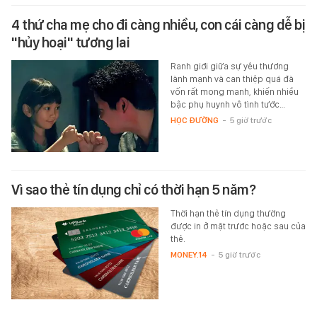
4 thứ cha mẹ cho đi càng nhiều, con cái càng dễ bị
"hủy hoại" tương lai
Ranh giới giữa sự yêu thương
lành mạnh và can thiệp quá đà
vốn rất mong manh, khiến nhiều
bậc phụ huynh vô tình tước…
HỌC ĐƯỜNG
-
5 giờ trước
Vì sao thẻ tín dụng chỉ có thời hạn 5 năm?
Thời hạn thẻ tín dụng thường
được in ở mặt trước hoặc sau của
thẻ.
MONEY.14
-
5 giờ trước