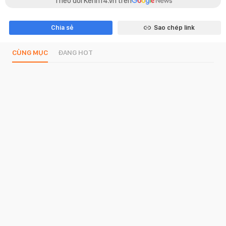
Theo dõi Kenh14.vn trên
Chia sẻ
Sao chép link
CÙNG MỤC
ĐANG HOT