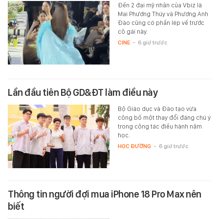
Đến 2 đại mỹ nhân của Vbiz là
Mai Phương Thúy và Phương Anh
Đào cũng có phần lép vế trước
cô gái này.
CINE
-
6 giờ trước
Lần đầu tiên Bộ GD&ĐT làm điều này
Bộ Giáo dục và Đào tạo vừa
công bố một thay đổi đáng chú ý
trong công tác điều hành năm
học.
HỌC ĐƯỜNG
-
6 giờ trước
Thông tin người đợi mua iPhone 18 Pro Max nên
biết