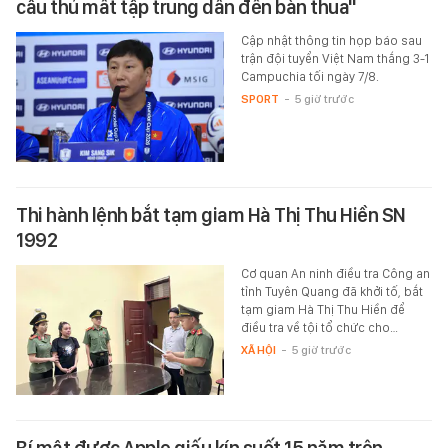
cầu thủ mất tập trung dẫn đến bàn thua"
Cập nhật thông tin họp báo sau
trận đội tuyển Việt Nam thắng 3-1
Campuchia tối ngày 7/8.
SPORT
-
5 giờ trước
Thi hành lệnh bắt tạm giam Hà Thị Thu Hiền SN
1992
Cơ quan An ninh điều tra Công an
tỉnh Tuyên Quang đã khởi tố, bắt
tạm giam Hà Thị Thu Hiền để
điều tra về tội tổ chức cho…
XÃ HỘI
-
5 giờ trước
Bí mật được Apple giấu kín suốt 15 năm trên