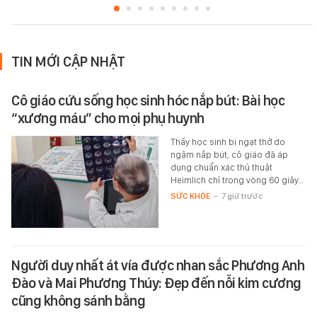
TIN MỚI CẬP NHẬT
Cô giáo cứu sống học sinh hóc nắp bút: Bài học
“xương máu” cho mọi phụ huynh
Thấy học sinh bị ngạt thở do
ngậm nắp bút, cô giáo đã áp
dụng chuẩn xác thủ thuật
Heimlich chỉ trong vòng 60 giây…
SỨC KHỎE
-
7 giờ trước
Người duy nhất át vía được nhan sắc Phương Anh
Đào và Mai Phương Thúy: Đẹp đến nỗi kim cương
cũng không sánh bằng