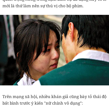
mới là thứ làm nên sự thú vị cho bộ phim.
Trên mạng xã hội, nhiều khán giả cũng bày tỏ thái độ
bất bình trước ý kiến "nữ chính vô dụng":