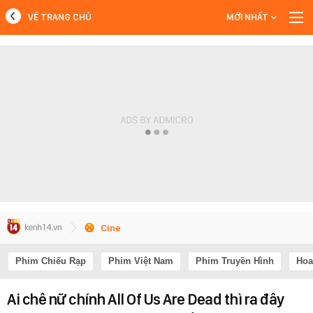
VỀ TRANG CHỦ
MỚI NHẤT
MỚI NHẤT
Xem thêm
Cine
Phim Chiếu Rạp
Phim Việt Nam
Phim Truyền Hình
Hoa
Ai chê nữ chính All Of Us Are Dead thì ra đây