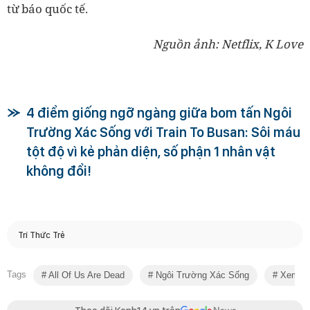
từ báo quốc tế.
Nguồn ảnh: Netflix, K Love
4 điểm giống ngỡ ngàng giữa bom tấn Ngôi
Trường Xác Sống với Train To Busan: Sôi máu
tột độ vì kẻ phản diện, số phận 1 nhân vật
không đổi!
Trí Thức Trẻ
Tags
All Of Us Are Dead
Ngôi Trường Xác Sống
Xem Phi