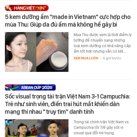
5 kem dưỡng ẩm "made in Vietnam" cực hợp cho
mùa Thu: Giúp da đủ ẩm mà không hề gây bí
Mùa Thu được xem là thời điểm lý
tưởng để chuyển sang những
loại kem dưỡng có khả năng cấp
ẩm tốt hơn nhưng vẫn có kết…
XEM MUA LUÔN
-
5 giờ trước
Sốc visual trọng tài trận Việt Nam 3-1 Campuchia:
Trẻ như sinh viên, điển trai hút mắt khiến dân
mạng thi nhau "truy tìm" danh tính
Trọng tài chính trận Việt Nam vs
Campuchia tối 7/8 gây sốt vì
visual quá đỗi trẻ trung.