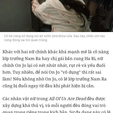
Cô bé cũng sử dụng vòi xịt nước phá khóa cửa. Sau này, chiếc vòi này
cũng đóng vai trò quan trọng
Khác với hai nữ chính khác khá mạnh mẽ là cô nàng
lớp trưởng Nam Ra hay chị gái bắn cung Ha Ri, nữ
chính On Jo lại có nét nhút nhát, rụt rè và yếu đuối
hơn. Tuy nhiên, để nói On Jo "vô dụng" thì rất sai
lầm! Nếu không nhờ On Jo, có lẽ lớp trưởng Nam Ra
cũng bị đuổi ngay từ đầu khi phát hiện bị cắn.
Các nhân vật nữ trong
All Of Us Are Dead
đều được
xây dựng khá thú vị, và mỗi người đều đóng vai trò
quan trọng riêng trong kịch bản. Sự đa dạng này có lẽ