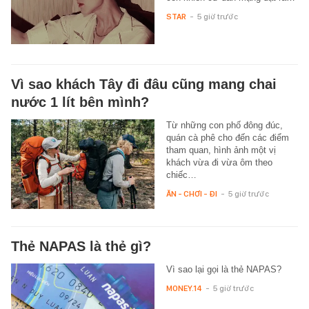
STAR
-
5 giờ trước
Vì sao khách Tây đi đâu cũng mang chai
nước 1 lít bên mình?
Từ những con phố đông đúc,
quán cà phê cho đến các điểm
tham quan, hình ảnh một vị
khách vừa đi vừa ôm theo
chiếc…
ĂN - CHƠI - ĐI
-
5 giờ trước
Thẻ NAPAS là thẻ gì?
Vì sao lại gọi là thẻ NAPAS?
MONEY.14
-
5 giờ trước