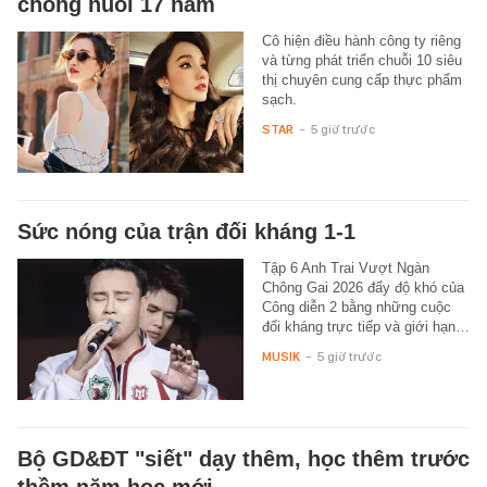
chồng nuôi 17 năm
Cô hiện điều hành công ty riêng
và từng phát triển chuỗi 10 siêu
thị chuyên cung cấp thực phẩm
sạch.
STAR
-
5 giờ trước
Sức nóng của trận đối kháng 1-1
Tập 6 Anh Trai Vượt Ngàn
Chông Gai 2026 đẩy độ khó của
Công diễn 2 bằng những cuộc
đối kháng trực tiếp và giới hạn…
MUSIK
-
5 giờ trước
Bộ GD&ĐT "siết" dạy thêm, học thêm trước