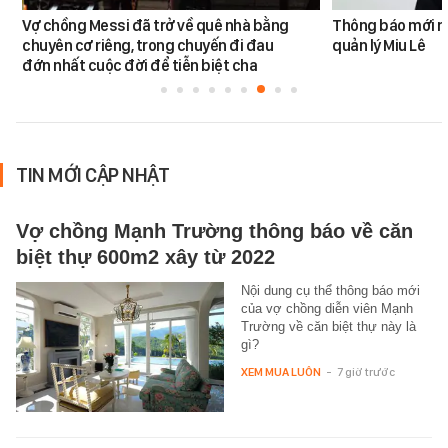
Vợ chồng Messi đã trở về quê nhà bằng
Thông báo mới n
chuyên cơ riêng, trong chuyến đi đau
quản lý Miu Lê
đớn nhất cuộc đời để tiễn biệt cha
TIN MỚI CẬP NHẬT
Vợ chồng Mạnh Trường thông báo về căn
biệt thự 600m2 xây từ 2022
Nội dung cụ thể thông báo mới
của vợ chồng diễn viên Mạnh
Trường về căn biệt thự này là
gì?
XEM MUA LUÔN
-
7 giờ trước