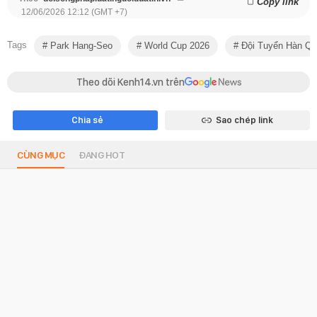
Copy link
12/06/2026 12:12 (GMT +7)
Tags
Park Hang-Seo
World Cup 2026
Đội Tuyển Hàn Q
Theo dõi Kenh14.vn trên
Chia sẻ
Sao chép link
CÙNG MỤC
ĐANG HOT