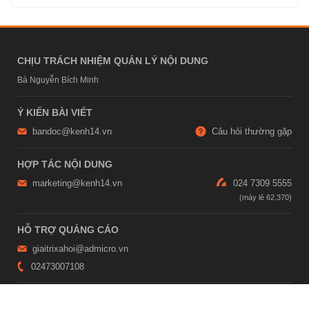
CHỊU TRÁCH NHIỆM QUẢN LÝ NỘI DUNG
Bà Nguyễn Bích Minh
Ý KIẾN BÀI VIẾT
bandoc@kenh14.vn
Câu hỏi thường gặp
HỢP TÁC NỘI DUNG
marketing@kenh14.vn
024 7309 5555
HỖ TRỢ QUẢNG CÁO
giaitrixahoi@admicro.vn
02473007108
TRỤ SỞ HÀ NỘI