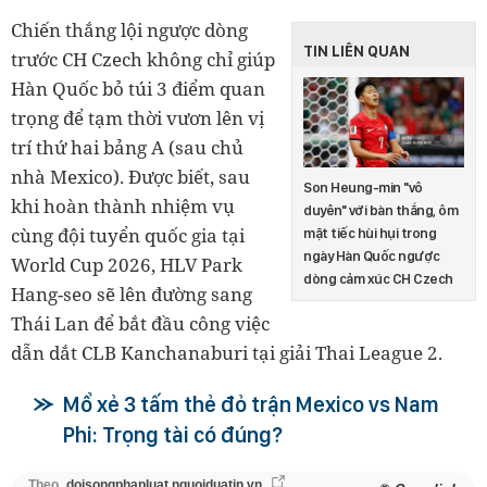
Chiến thắng lội ngược dòng
TIN LIÊN QUAN
trước CH Czech không chỉ giúp
Hàn Quốc bỏ túi 3 điểm quan
trọng để tạm thời vươn lên vị
trí thứ hai bảng A (sau chủ
nhà Mexico). Được biết, sau
Son Heung-min "vô
khi hoàn thành nhiệm vụ
duyên" với bàn thắng, ôm
cùng đội tuyển quốc gia tại
mặt tiếc hùi hụi trong
ngày Hàn Quốc ngược
World Cup 2026, HLV Park
dòng cảm xúc CH Czech
Hang-seo sẽ lên đường sang
Thái Lan để bắt đầu công việc
dẫn dắt CLB Kanchanaburi tại giải Thai League 2.
Mổ xẻ 3 tấm thẻ đỏ trận Mexico vs Nam
Phi: Trọng tài có đúng?
Theo
doisongphapluat.nguoiduatin.vn