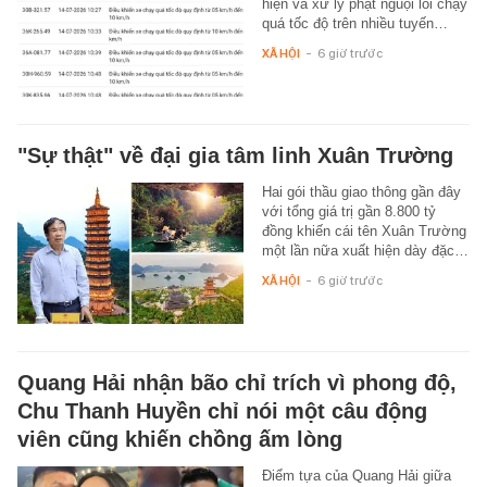
hiện và xử lý phạt nguội lỗi chạy
quá tốc độ trên nhiều tuyến…
XÃ HỘI
-
6 giờ trước
"Sự thật" về đại gia tâm linh Xuân Trường
Hai gói thầu giao thông gần đây
với tổng giá trị gần 8.800 tỷ
đồng khiến cái tên Xuân Trường
một lần nữa xuất hiện dày đặc…
XÃ HỘI
-
6 giờ trước
Quang Hải nhận bão chỉ trích vì phong độ,
Chu Thanh Huyền chỉ nói một câu động
viên cũng khiến chồng ấm lòng
Điểm tựa của Quang Hải giữa