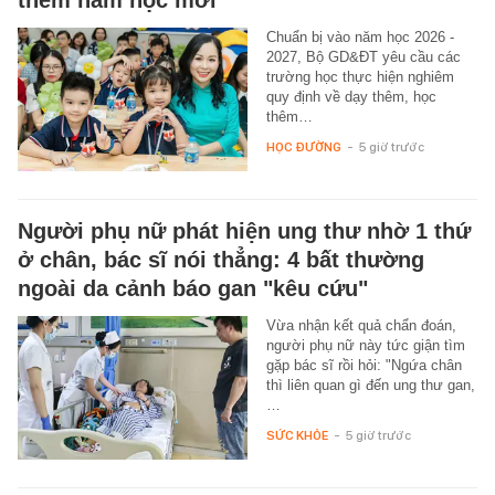
thềm năm học mới
Chuẩn bị vào năm học 2026 -
2027, Bộ GD&ĐT yêu cầu các
trường học thực hiện nghiêm
quy định về dạy thêm, học
thêm…
HỌC ĐƯỜNG
-
5 giờ trước
Người phụ nữ phát hiện ung thư nhờ 1 thứ
ở chân, bác sĩ nói thẳng: 4 bất thường
ngoài da cảnh báo gan "kêu cứu"
Vừa nhận kết quả chẩn đoán,
người phụ nữ này tức giận tìm
gặp bác sĩ rồi hỏi: "Ngứa chân
thì liên quan gì đến ung thư gan,
…
SỨC KHỎE
-
5 giờ trước