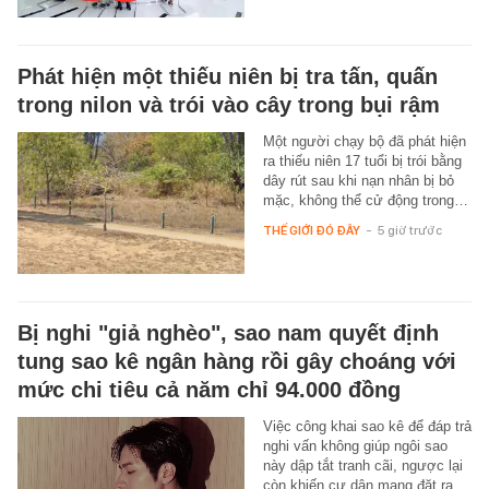
Phát hiện một thiếu niên bị tra tấn, quấn
trong nilon và trói vào cây trong bụi rậm
Một người chạy bộ đã phát hiện
ra thiếu niên 17 tuổi bị trói bằng
dây rút sau khi nạn nhân bị bỏ
mặc, không thể cử động trong…
THẾ GIỚI ĐÓ ĐÂY
-
5 giờ trước
Bị nghi "giả nghèo", sao nam quyết định
tung sao kê ngân hàng rồi gây choáng với
mức chi tiêu cả năm chỉ 94.000 đồng
Việc công khai sao kê để đáp trả
nghi vấn không giúp ngôi sao
này dập tắt tranh cãi, ngược lại
còn khiến cư dân mạng đặt ra…