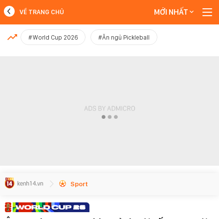
MỚI NHẤT
VỀ TRANG CHỦ
MỚI NHẤT
#World Cup 2026
#Ăn ngủ Pickleball
Xem thêm
Sport