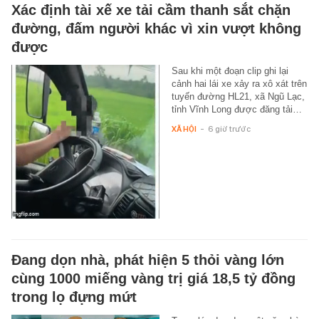
Xác định tài xế xe tải cầm thanh sắt chặn
đường, đấm người khác vì xin vượt không
được
Sau khi một đoạn clip ghi lại
cảnh hai lái xe xảy ra xô xát trên
tuyến đường HL21, xã Ngũ Lạc,
tỉnh Vĩnh Long được đăng tải…
XÃ HỘI
-
6 giờ trước
Đang dọn nhà, phát hiện 5 thỏi vàng lớn
cùng 1000 miếng vàng trị giá 18,5 tỷ đồng
trong lọ đựng mứt