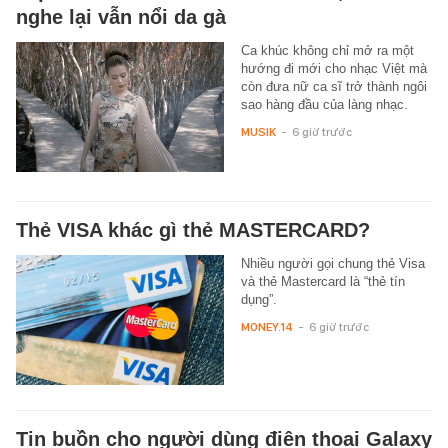
nghe lại vẫn nổi da gà
Ca khúc không chỉ mở ra một
hướng đi mới cho nhạc Việt mà
còn đưa nữ ca sĩ trở thành ngôi
sao hàng đầu của làng nhạc.
MUSIK
-
6 giờ trước
Thẻ VISA khác gì thẻ MASTERCARD?
Nhiều người gọi chung thẻ Visa
và thẻ Mastercard là “thẻ tín
dụng”.
MONEY.14
-
6 giờ trước
Tin buồn cho người dùng điện thoại Galaxy