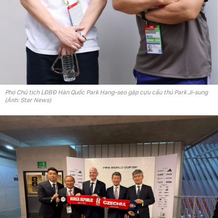
Phó Chủ tịch LĐBĐ Hàn Quốc Park Hang-seo gặp cựu cầu thủ Park Ji-sung
(Ảnh: Star News)