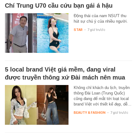
Chí Trung U70 cầu cứu bạn gái á hậu
Động thái của nam NSƯT thu
hút sự chú ý của nhiều người.
STAR
-
7 giờ trước
5 local brand Việt giá mềm, đang viral
được truyền thông xứ Đài mách nên mua
Không chỉ khách du lịch, truyền
thông Đài Loan (Trung Quốc)
cũng đang để mắt tới loạt local
brand Việt với thiết kế đẹp, dễ…
BEAUTY & FASHION
-
7 giờ trước