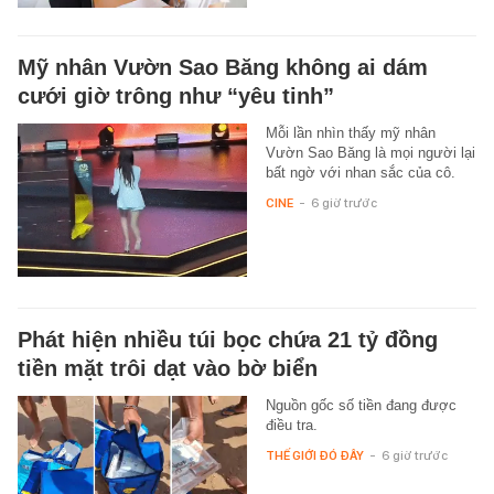
Mỹ nhân Vườn Sao Băng không ai dám
cưới giờ trông như “yêu tinh”
Mỗi lần nhìn thấy mỹ nhân
Vườn Sao Băng là mọi người lại
bất ngờ với nhan sắc của cô.
CINE
-
6 giờ trước
Phát hiện nhiều túi bọc chứa 21 tỷ đồng
tiền mặt trôi dạt vào bờ biển
Nguồn gốc số tiền đang được
điều tra.
THẾ GIỚI ĐÓ ĐÂY
-
6 giờ trước