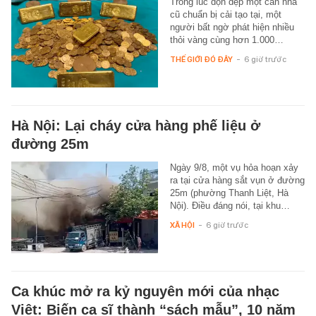
Trong lúc dọn dẹp một căn nhà
cũ chuẩn bị cải tạo tại, một
người bất ngờ phát hiện nhiều
thỏi vàng cùng hơn 1.000…
THẾ GIỚI ĐÓ ĐÂY
-
6 giờ trước
Hà Nội: Lại cháy cửa hàng phế liệu ở
đường 25m
Ngày 9/8, một vụ hỏa hoạn xảy
ra tại cửa hàng sắt vụn ở đường
25m (phường Thanh Liệt, Hà
Nội). Điều đáng nói, tại khu…
XÃ HỘI
-
6 giờ trước
Ca khúc mở ra kỷ nguyên mới của nhạc
Việt: Biến ca sĩ thành “sách mẫu”, 10 năm