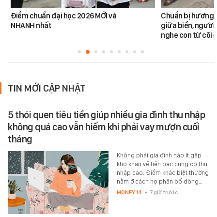
Điểm chuẩn đại học 2026 MỚI và
Chuẩn bị hương đ
NHANH nhất
giữa biển, người 
nghe con từ cõi c
TIN MỚI CẬP NHẬT
5 thói quen tiêu tiền giúp nhiều gia đình thu nhập
không quá cao vẫn hiếm khi phải vay mượn cuối
tháng
Không phải gia đình nào ít gặp
khó khăn về tiền bạc cũng có thu
nhập cao. Điểm khác biệt thường
nằm ở cách họ phân bổ dòng…
MONEY.14
-
7 giờ trước