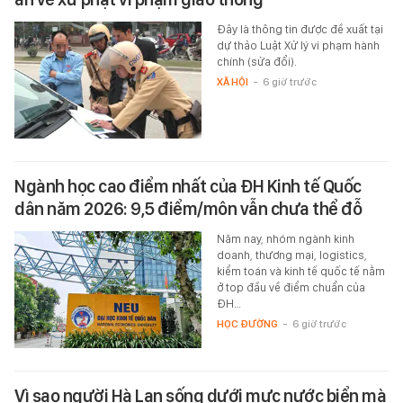
Đây là thông tin được đề xuất tại
dự thảo Luật Xử lý vi phạm hành
chính (sửa đổi).
XÃ HỘI
-
6 giờ trước
Ngành học cao điểm nhất của ĐH Kinh tế Quốc
dân năm 2026: 9,5 điểm/môn vẫn chưa thể đỗ
Năm nay, nhóm ngành kinh
doanh, thương mại, logistics,
kiểm toán và kinh tế quốc tế nằm
ở top đầu về điểm chuẩn của
ĐH…
HỌC ĐƯỜNG
-
6 giờ trước
Vì sao người Hà Lan sống dưới mực nước biển mà