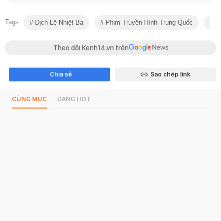
Tags
Địch Lệ Nhiệt Ba
Phim Truyền Hình Trung Quốc
Ph
Theo dõi Kenh14.vn trên
Chia sẻ
Sao chép link
CÙNG MỤC
ĐANG HOT