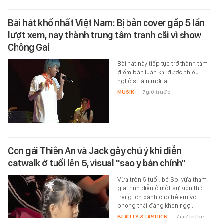
Bài hát khổ nhất Việt Nam: Bị bản cover gấp 5 lần
lượt xem, nay thành trung tâm tranh cãi vì show
Chông Gai
Bài hát này tiếp tục trở thành tâm
điểm bàn luận khi được nhiều
nghệ sĩ làm mới lại.
MUSIK
-
7 giờ trước
Con gái Thiên An và Jack gây chú ý khi diễn
catwalk ở tuổi lên 5, visual "sao y bản chính"
Vừa tròn 5 tuổi, bé Sol vừa tham
gia trình diễn ở một sự kiện thời
trang lớn dành cho trẻ em với
phong thái đáng khen ngợi.
BEAUTY & FASHION
-
7 giờ trước