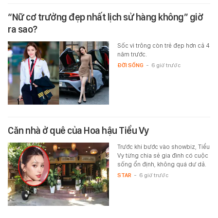
“Nữ cơ trưởng đẹp nhất lịch sử hàng không” giờ
ra sao?
Sốc vì trông còn trẻ đẹp hơn cả 4
năm trước.
ĐỜI SỐNG
-
6 giờ trước
Căn nhà ở quê của Hoa hậu Tiểu Vy
Trước khi bước vào showbiz, Tiểu
Vy từng chia sẻ gia đình có cuộc
sống ổn định, không quá dư dả.
STAR
-
6 giờ trước