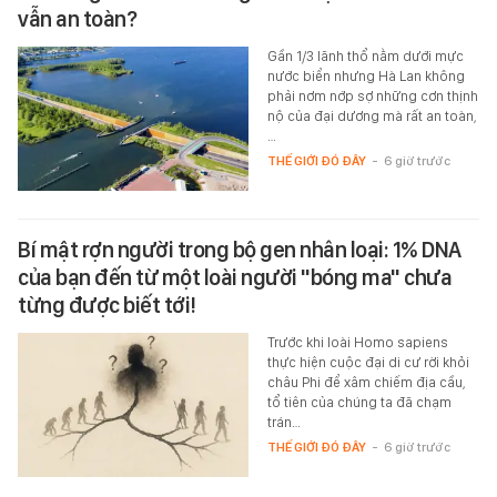
vẫn an toàn?
Gần 1/3 lãnh thổ nằm dưới mực
nước biển nhưng Hà Lan không
phải nơm nớp sợ những cơn thịnh
nộ của đại dương mà rất an toàn,
…
THẾ GIỚI ĐÓ ĐÂY
-
6 giờ trước
Bí mật rợn người trong bộ gen nhân loại: 1% DNA
của bạn đến từ một loài người "bóng ma" chưa
từng được biết tới!
Trước khi loài Homo sapiens
thực hiện cuộc đại di cư rời khỏi
châu Phi để xâm chiếm địa cầu,
tổ tiên của chúng ta đã chạm
trán…
THẾ GIỚI ĐÓ ĐÂY
-
6 giờ trước