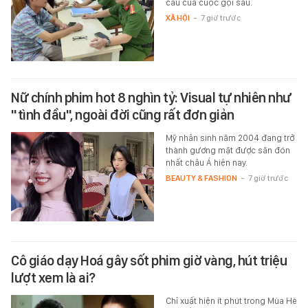
cầu của cuộc gọi sau.
XÃ HỘI
-
7 giờ trước
Nữ chính phim hot 8 nghìn tỷ: Visual tự nhiên như
"tình đầu", ngoài đời cũng rất đơn giản
Mỹ nhân sinh năm 2004 đang trở
thành gương mặt được săn đón
nhất châu Á hiện nay.
BEAUTY & FASHION
-
7 giờ trước
Cô giáo dạy Hoá gây sốt phim giờ vàng, hút triệu
lượt xem là ai?
Chỉ xuất hiện ít phút trong Mùa Hè