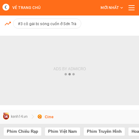
VỀ TRANG CHỦ
MỚI NHẤT
MỚI NHẤT
#3 cô gái bị sóng cuốn ở Sơn Trà
Xem thêm
Cine
Phim Chiếu Rạp
Phim Việt Nam
Phim Truyền Hình
Hoa