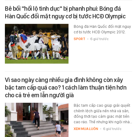
Bê bối "hối lộ tình dục" bị phanh phui: Bóng đá
Hàn Quốc đối mặt nguy cơ bị tước HCĐ Olympic
Bóng đá Hàn Quốc đối mặt nguy
cơ bị tước HCĐ Olympic 2012.
SPORT
-
6 giờ trước
Vì sao ngày càng nhiều gia đình không còn xây
bậc tam cấp quá cao? 1 cách làm thuận tiện hơn
cho cả trẻ em lẫn người già
Bậc tam cấp cao giúp giải quyết
chênh lệch giữa nền nhà và sân,
đồng thời tạo cảm giác mặt tiền
cao ráo. Thế nhưng khi ngôi nhà…
XEM MUA LUÔN
-
6 giờ trước