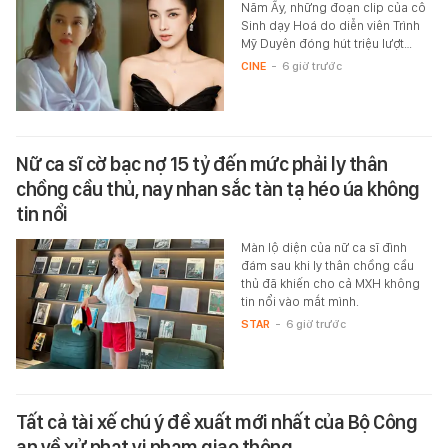
Năm Ấy, những đoạn clip của cô
Sinh dạy Hoá do diễn viên Trình
Mỹ Duyên đóng hút triệu lượt…
CINE
-
6 giờ trước
Nữ ca sĩ cờ bạc nợ 15 tỷ đến mức phải ly thân
chồng cầu thủ, nay nhan sắc tàn tạ héo úa không
tin nổi
Màn lộ diện của nữ ca sĩ đình
đám sau khi ly thân chồng cầu
thủ đã khiến cho cả MXH không
tin nổi vào mắt mình.
STAR
-
6 giờ trước
Tất cả tài xế chú ý đề xuất mới nhất của Bộ Công
an về xử phạt vi phạm giao thông