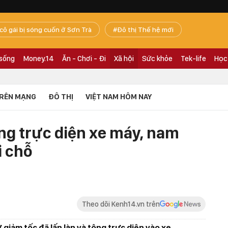
 cô gái bị sóng cuốn ở Sơn Trà
Đô thị Thế hệ mới
 sống
Money.14
Ăn - Chơi - Đi
Xã hội
Sức khỏe
Tek-life
Học
RÊN MẠNG
ĐÔ THỊ
VIỆT NAM HÔM NAY
ông trực diện xe máy, nam
i chỗ
Theo dõi Kenh14.vn trên
 giảm tốc đã lấn làn và tông trực diện vào xe