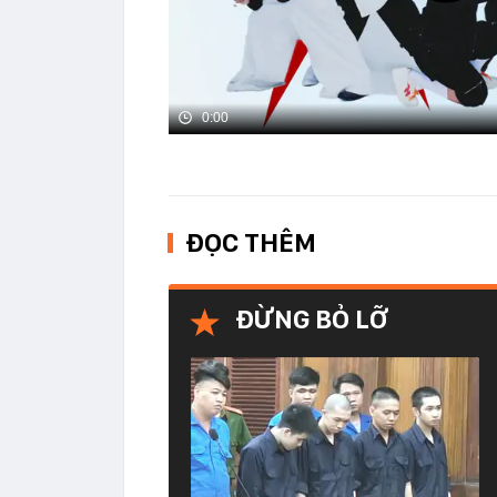
0:00
ĐỌC THÊM
ĐỪNG BỎ LỠ