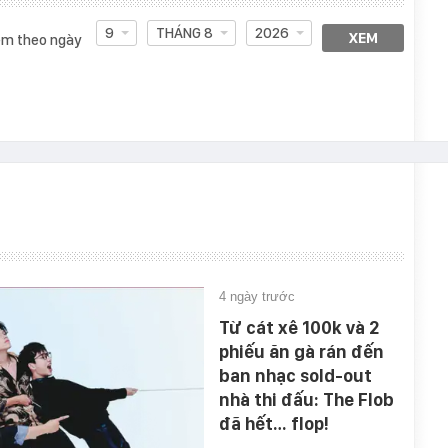
9
THÁNG 8
2026
XEM
m theo ngày
4 ngày trước
Từ cát xê 100k và 2
phiếu ăn gà rán đến
ban nhạc sold-out
nhà thi đấu: The Flob
đã hết… flop!