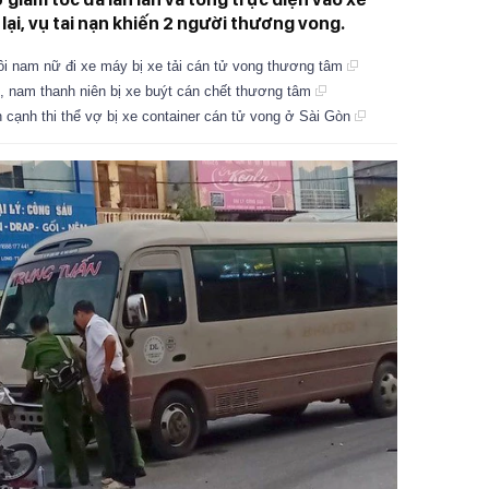
ại, vụ tai nạn khiến 2 người thương vong.
ôi nam nữ đi xe máy bị xe tải cán tử vong thương tâm
, nam thanh niên bị xe buýt cán chết thương tâm
 cạnh thi thể vợ bị xe container cán tử vong ở Sài Gòn