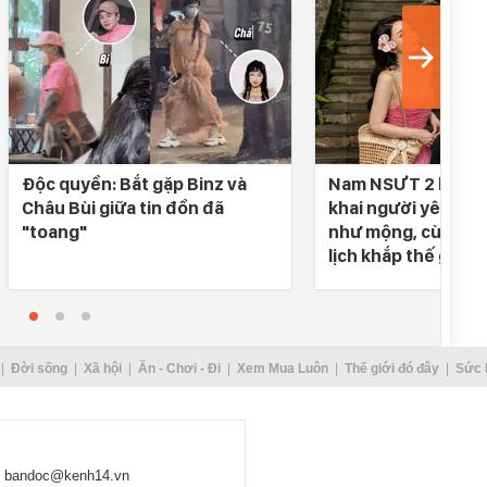
Độc quyền: Bắt gặp Binz và
Nam NSƯT 2 lần đò
Châu Bùi giữa tin đồn đã
khai người yêu SN 
"toang"
như mộng, cùng nh
lịch khắp thế gian
Đời sống
Xã hội
Ăn - Chơi - Đi
Xem Mua Luôn
Thế giới đó đây
Sức 
bandoc@kenh14.vn