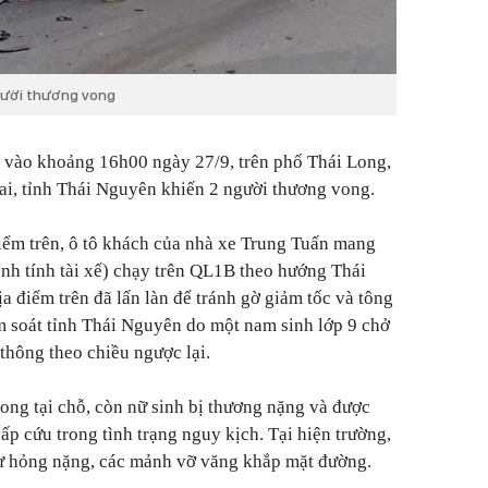
người thương vong
vào khoảng 16h00 ngày 27/9, trên phố Thái Long,
ai, tỉnh Thái Nguyên khiến 2 người thương vong.
điểm trên, ô tô khách của nhà xe Trung Tuấn mang
nh tính tài xế) chạy trên QL1B theo hướng Thái
a điểm trên đã lấn làn để tránh gờ giảm tốc và tông
m soát tỉnh Thái Nguyên do một nam sinh lớp 9 chở
thông theo chiều ngược lại.
vong tại chỗ, còn nữ sinh bị thương nặng và được
p cứu trong tình trạng nguy kịch. Tại hiện trường,
hư hỏng nặng, các mảnh vỡ văng khắp mặt đường.