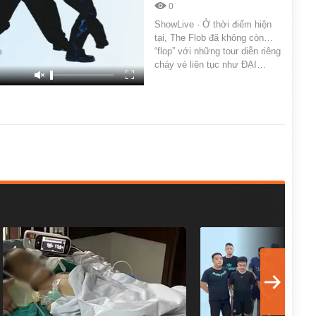
0
ShowLive · Ở thời điểm hiện
tại, The Flob đã không còn…
“flop” với những tour diễn riêng
cháy vé liên tục như ĐẠI…