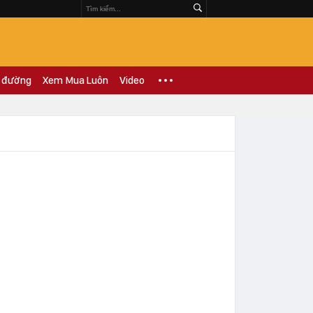
 đường
Xem Mua Luôn
Video