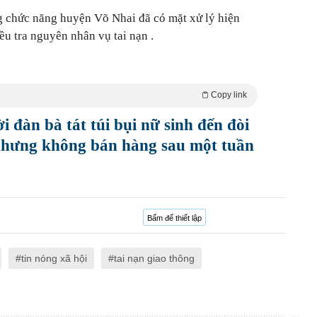
g chức năng huyện Võ Nhai đã có mặt xử lý hiện
iều tra nguyên nhân vụ tai nạn .
Copy link
i đàn bà tát túi bụi nữ sinh đến đòi
 nhưng không bán hàng sau một tuần
Bấm để thiết lập
tin nóng xã hội
tai nạn giao thông