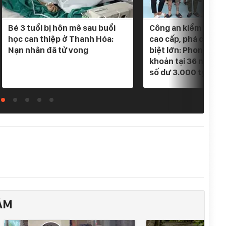
Bé 3 tuổi bị hôn mê sau buổi
Công an kiểm tra 5 
học can thiệp ở Thanh Hóa:
cao cấp, phá chuyê
Nạn nhân đã tử vong
biệt lớn: Phong tỏa
khoản tại 36 ngân h
số dư 3.000 tỷ
ÂM