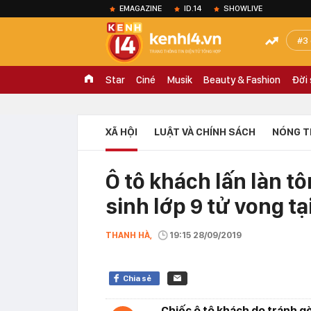
EMAGAZINE
ID.14
SHOWLIVE
3
Star
Ciné
Musik
Beauty & Fashion
Đời
XÃ HỘI
LUẬT VÀ CHÍNH SÁCH
NÓNG T
Ô tô khách lấn làn t
sinh lớp 9 tử vong tạ
THANH HÀ,
19:15 28/09/2019
Chia sẻ
Chiếc ô tô khách do tránh gờ