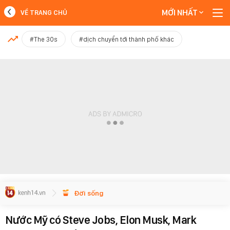
MỚI NHẤT
VỀ TRANG CHỦ
MỚI NHẤT
#The 30s
#dịch chuyển tới thành phố khác
Xem thêm
Đời sống
Nước Mỹ có Steve Jobs, Elon Musk, Mark