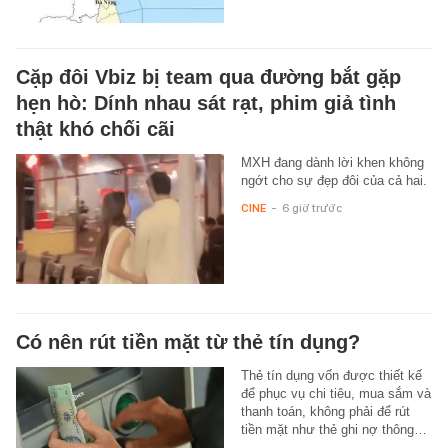
Cặp đôi Vbiz bị team qua đường bắt gặp
hẹn hò: Dính nhau sát rạt, phim giả tình
thật khó chối cãi
MXH đang dành lời khen không
ngớt cho sự đẹp đôi của cả hai.
CINE
-
6 giờ trước
Có nên rút tiền mặt từ thẻ tín dụng?
Thẻ tín dụng vốn được thiết kế
để phục vụ chi tiêu, mua sắm và
thanh toán, không phải để rút
tiền mặt như thẻ ghi nợ thông…