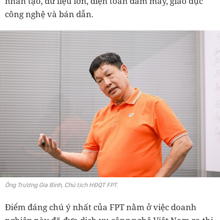
nhân tạo, dữ liệu lớn, điện toán đám mây, giáo dục
công nghệ và bán dẫn.
Ông Trương Gia Bình, Chủ tịch HĐQT FPT.
Điểm đáng chú ý nhất của FPT nằm ở việc doanh