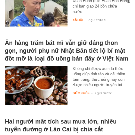
Xuân Huấn (tức Huấn Hoa Hồng)
chỉ bàn giao 24 bồn chứa
nước…
XÃ HỘI
-
7 giờ trước
Ăn hàng trăm bát mì vẫn giữ dáng thon
gọn, người phụ nữ Nhật Bản tiết lộ bí mật
đốt mỡ là loại đồ uống bán đầy ở Việt Nam
Không chỉ được xem là thức
uống giúp tỉnh táo và cải thiện
tâm trạng, thức uống này còn
được nhiều người truyền tai…
SỨC KHỎE
-
7 giờ trước
Hai người mất tích sau mưa lớn, nhiều
tuyến đường ở Lào Cai bị chia cắt