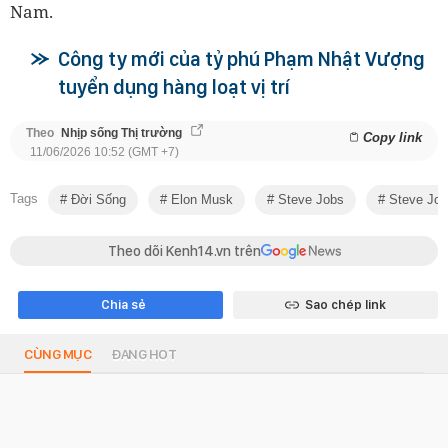
Nam.
Công ty mới của tỷ phú Phạm Nhật Vượng
tuyển dụng hàng loạt vị trí
Theo
Nhịp sống Thị trường
Copy link
11/06/2026 10:52 (GMT +7)
Tags
Đời Sống
Elon Musk
Steve Jobs
Steve Job
Theo dõi Kenh14.vn trên
Chia sẻ
Sao chép link
CÙNG MỤC
ĐANG HOT