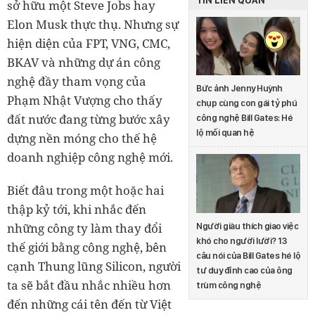
TIN LIÊN QUAN
sở hữu một Steve Jobs hay
Elon Musk thực thụ. Nhưng sự
hiện diện của FPT, VNG, CMC,
BKAV và những dự án công
nghệ đầy tham vọng của
Bức ảnh Jenny Huỳnh
Phạm Nhật Vượng cho thấy
chụp cùng con gái tỷ phú
đất nước đang từng bước xây
công nghệ Bill Gates: Hé
lộ mối quan hệ
dựng nền móng cho thế hệ
doanh nghiệp công nghệ mới.
Biết đâu trong một hoặc hai
thập kỷ tới, khi nhắc đến
những công ty làm thay đổi
Người giàu thích giao việc
khó cho người lười? 13
thế giới bằng công nghệ, bên
câu nói của Bill Gates hé lộ
cạnh Thung lũng Silicon, người
tư duy đỉnh cao của ông
ta sẽ bắt đầu nhắc nhiều hơn
trùm công nghệ
đến những cái tên đến từ Việt