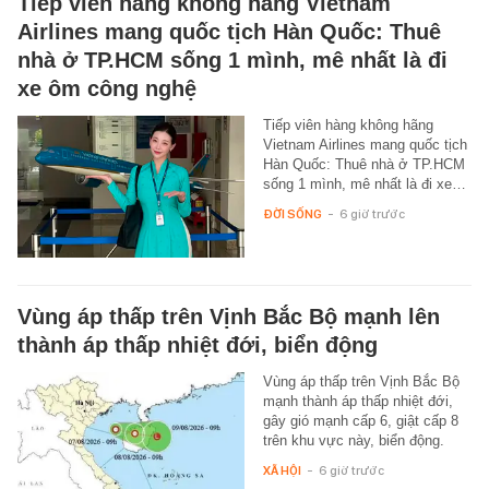
Tiếp viên hàng không hãng Vietnam
Airlines mang quốc tịch Hàn Quốc: Thuê
nhà ở TP.HCM sống 1 mình, mê nhất là đi
xe ôm công nghệ
Tiếp viên hàng không hãng
Vietnam Airlines mang quốc tịch
Hàn Quốc: Thuê nhà ở TP.HCM
sống 1 mình, mê nhất là đi xe…
ĐỜI SỐNG
-
6 giờ trước
Vùng áp thấp trên Vịnh Bắc Bộ mạnh lên
thành áp thấp nhiệt đới, biển động
Vùng áp thấp trên Vịnh Bắc Bộ
mạnh thành áp thấp nhiệt đới,
gây gió mạnh cấp 6, giật cấp 8
trên khu vực này, biển động.
XÃ HỘI
-
6 giờ trước