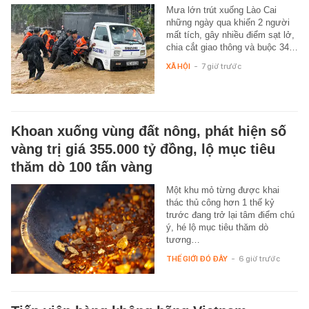
Mưa lớn trút xuống Lào Cai
những ngày qua khiến 2 người
mất tích, gây nhiều điểm sạt lở,
chia cắt giao thông và buộc 34…
XÃ HỘI
-
7 giờ trước
Khoan xuống vùng đất nông, phát hiện số
vàng trị giá 355.000 tỷ đồng, lộ mục tiêu
thăm dò 100 tấn vàng
Một khu mỏ từng được khai
thác thủ công hơn 1 thế kỷ
trước đang trở lại tâm điểm chú
ý, hé lộ mục tiêu thăm dò
tương…
THẾ GIỚI ĐÓ ĐÂY
-
6 giờ trước