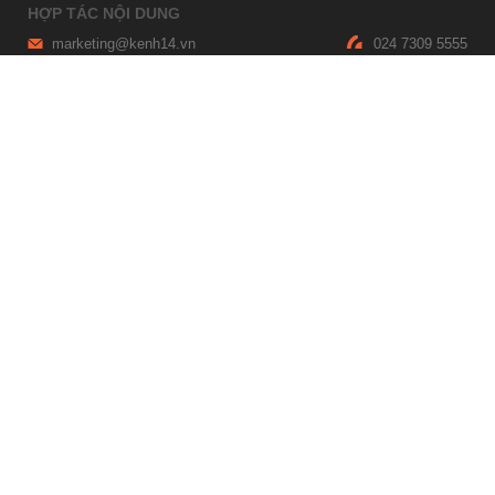
HỢP TÁC NỘI DUNG
marketing@kenh14.vn
024 7309 5555
HỖ TRỢ QUẢNG CÁO
giaitrixahoi@admicro.vn
02473007108
TRỤ SỞ HÀ NỘI
Tầng 21, Tòa nhà Center Building, Hapulico Complex, Số 01, phố
Nguyễn Huy Tưởng, phường Thanh Xuân, thành phố Hà Nội
TRỤ SỞ TP.HỒ CHÍ MINH
Tầng 4, Tòa nhà 123, số 127 Võ Văn Tần, Phường Xuân Hòa, TPHCM
Giấy phép thiết lập trang thông tin điện tử tổng hợp trên mạng số
2215/GP-TTĐT do Sở Thông tin và Truyền thông Hà Nội cấp ngày 10
tháng 4 năm 2019