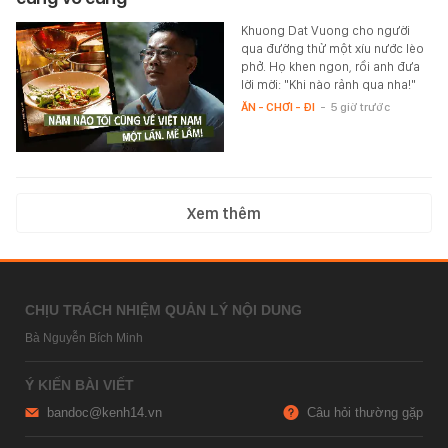
Khuong Dat Vuong cho người
qua đường thử một xíu nước lèo
phở. Họ khen ngon, rồi anh đưa
lời mời: "Khi nào rảnh qua nha!"
ĂN - CHƠI - ĐI
-
5 giờ trước
Xem thêm
CHỊU TRÁCH NHIỆM QUẢN LÝ NỘI DUNG
Bà Nguyễn Bích Minh
Ý KIẾN BÀI VIẾT
bandoc@kenh14.vn
Câu hỏi thường gặp