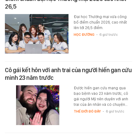
26,5
Đại học Thương mại vừa công
bố điểm chuẩn 2026, cao nhất
lên tới 26,5 điểm.
HỌC ĐƯỜNG
-
6 giờ trước
Cô gái kết hôn với anh trai của người hiến gan cứu
mình 23 năm trước
Được hiến gan cứu mạng qua
bạo bệnh vào 23 năm trước, cô
gái người Mỹ nên duyên với anh
trai của ân nhân và có chuyện…
THẾ GIỚI ĐÓ ĐÂY
-
6 giờ trước