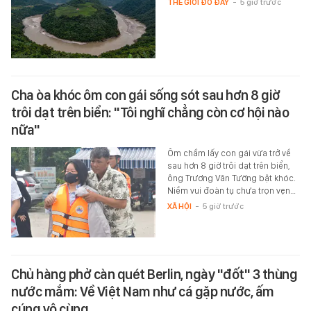
THẾ GIỚI ĐÓ ĐÂY
-
5 giờ trước
Cha òa khóc ôm con gái sống sót sau hơn 8 giờ
trôi dạt trên biển: "Tôi nghĩ chẳng còn cơ hội nào
nữa"
Ôm chầm lấy con gái vừa trở về
sau hơn 8 giờ trôi dạt trên biển,
ông Trương Văn Tường bật khóc.
Niềm vui đoàn tụ chưa trọn vẹn…
XÃ HỘI
-
5 giờ trước
Chủ hàng phở càn quét Berlin, ngày "đốt" 3 thùng
nước mắm: Về Việt Nam như cá gặp nước, ấm
cúng vô cùng