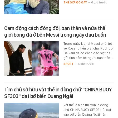
THẾ GIỚI ĐÓ ĐÂY
-
6 giờ trước
Cảm động cách đồng đội, bạn thân và nửa thế
giới bóng đá ở bên Messi trong ngày đau buồn
Trong ngày Lionel Messi phải trở
về Rosario tiễn biệt cha, Rodrigo
De Paul đã có cách đặc biệt để
gửi tình cảm tới người bạn thân.…
SPORT
-
6 giờ trước
Tìm chủ sở hữu vật thể in dòng chữ "CHINA BUOY
SF303" dạt bờ biển Quảng Ngãi
Vật thể lạ hình trụ tròn in dòng
chữ CHINA BUOY SF303 trôi dạt
vào bờ biển Quảng Ngãi năm