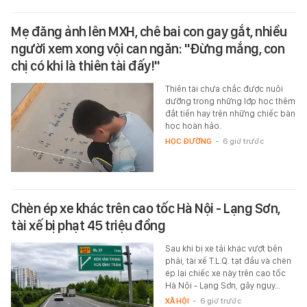
Mẹ đăng ảnh lên MXH, chê bai con gay gắt, nhiều
người xem xong vội can ngăn: "Đừng mắng, con
chị có khi là thiên tài đấy!"
Thiên tài chưa chắc được nuôi
dưỡng trong những lớp học thêm
đắt tiền hay trên những chiếc bàn
học hoàn hảo.
HỌC ĐƯỜNG
-
6 giờ trước
Chèn ép xe khác trên cao tốc Hà Nội - Lạng Sơn,
tài xế bị phạt 45 triệu đồng
Sau khi bị xe tải khác vượt bên
phải, tài xế T.L.Q. tạt đầu và chèn
ép lại chiếc xe này trên cao tốc
Hà Nội - Lạng Sơn, gây nguy…
XÃ HỘI
-
6 giờ trước