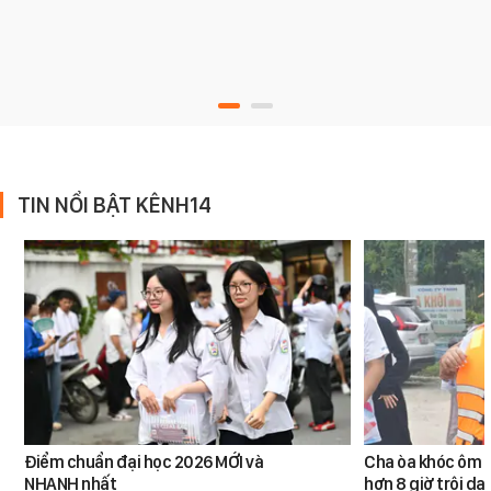
TIN NỔI BẬT KÊNH14
Điểm chuẩn đại học 2026 MỚI và
Cha òa khóc ôm c
NHANH nhất
hơn 8 giờ trôi dạt