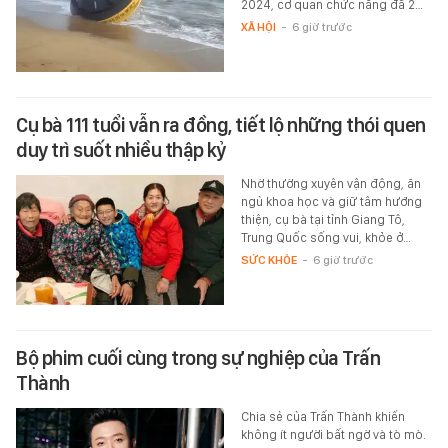
2024, cơ quan chức năng đã 2…
XÃ HỘI
-
6 giờ trước
Cụ bà 111 tuổi vẫn ra đồng, tiết lộ những thói quen
duy trì suốt nhiều thập kỷ
Nhờ thường xuyên vận động, ăn
ngủ khoa học và giữ tâm hướng
thiện, cụ bà tại tỉnh Giang Tô,
Trung Quốc sống vui, khỏe ở…
SỨC KHỎE
-
6 giờ trước
Bộ phim cuối cùng trong sự nghiệp của Trấn
Thành
Chia sẻ của Trấn Thành khiến
không ít người bất ngờ và tò mò.