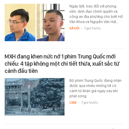
Ngày 9/8, trao đổi với phóng
viên, lãnh đạo chính quyền và
công an địa phương cho biết Hồ
Văn Khoa và Nguyễn Văn Hợi…
XÃ HỘI
-
7 giờ trước
MXH đang khen nức nở 1 phim Trung Quốc mới
chiếu: 4 tập không một chi tiết thừa, xuất sắc từ
cảnh đầu tiên
Bộ phim Trung Quốc đang nhận
được quá nhiều những lời có
cánh từ khán giả ngay sau khi
phát sóng.
CINE
-
7 giờ trước