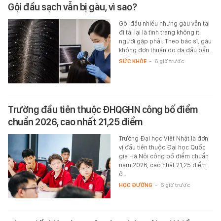
Gội đầu sạch vẫn bị gàu, vì sao?
Gội đầu nhiều nhưng gàu vẫn tái
đi tái lại là tình trạng không ít
người gặp phải. Theo bác sĩ, gàu
không đơn thuần do da đầu bẩn…
SỨC KHỎE
-
6 giờ trước
Trường đầu tiên thuộc ĐHQGHN công bố điểm
chuẩn 2026, cao nhất 21,25 điểm
Trường Đại học Việt Nhật là đơn
vị đầu tiên thuộc Đại học Quốc
gia Hà Nội công bố điểm chuẩn
năm 2026, cao nhất 21,25 điểm
ở…
HỌC ĐƯỜNG
-
6 giờ trước