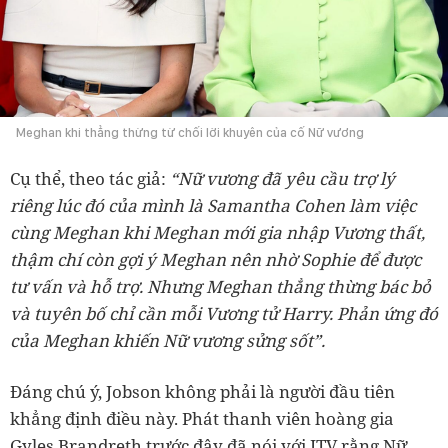
Meghan khi thẳng thừng từ chối lời khuyên của cố Nữ vương
Cụ thể, theo tác giả:
“Nữ vương đã yêu cầu trợ lý
riêng lúc đó của mình là Samantha Cohen làm việc
cùng Meghan khi Meghan mới gia nhập Vương thất,
thậm chí còn gợi ý Meghan nên nhờ Sophie để được
tư vấn và hỗ trợ. Nhưng Meghan thẳng thừng bác bỏ
và tuyên bố chỉ cần mỗi Vương tử Harry. Phản ứng đó
của Meghan khiến Nữ vương sửng sốt”.
Đáng chú ý, Jobson không phải là người đầu tiên
khẳng định điều này. Phát thanh viên hoàng gia
Gyles Brandreth trước đây đã nói với ITV rằng Nữ