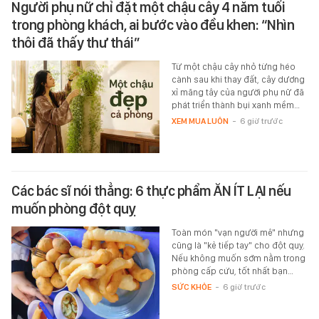
Người phụ nữ chỉ đặt một chậu cây 4 năm tuổi
trong phòng khách, ai bước vào đều khen: “Nhìn
thôi đã thấy thư thái”
Từ một chậu cây nhỏ từng héo
cành sau khi thay đất, cây dương
xỉ măng tây của người phụ nữ đã
phát triển thành bụi xanh mềm…
XEM MUA LUÔN
-
6 giờ trước
Các bác sĩ nói thẳng: 6 thực phẩm ĂN ÍT LẠI nếu
muốn phòng đột quỵ
Toàn món "vạn người mê" nhưng
cũng là "kẻ tiếp tay" cho đột quỵ.
Nếu không muốn sớm nằm trong
phòng cấp cứu, tốt nhất bạn…
SỨC KHỎE
-
6 giờ trước