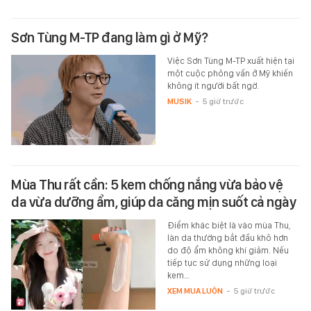
Sơn Tùng M-TP đang làm gì ở Mỹ?
Việc Sơn Tùng M-TP xuất hiện tại
một cuộc phỏng vấn ở Mỹ khiến
không ít người bất ngờ.
MUSIK
-
5 giờ trước
Mùa Thu rất cần: 5 kem chống nắng vừa bảo vệ
da vừa dưỡng ẩm, giúp da căng mịn suốt cả ngày
Điểm khác biệt là vào mùa Thu,
làn da thường bắt đầu khô hơn
do độ ẩm không khí giảm. Nếu
tiếp tục sử dụng những loại
kem…
XEM MUA LUÔN
-
5 giờ trước