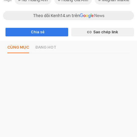
Theo dõi Kenh14.vn trên
Chia sẻ
Sao chép link
CÙNG MỤC
ĐANG HOT