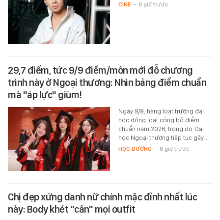
CINE
-
6 giờ trước
29,7 điểm, tức 9/9 điểm/môn mới đỗ chương
trình này ở Ngoại thương: Nhìn bảng điểm chuẩn
mà "áp lực" giùm!
Ngày 9/8, hàng loạt trường đại
học đồng loạt công bố điểm
chuẩn năm 2026, trong đó Đại
học Ngoại thương tiếp tục gây…
HỌC ĐƯỜNG
-
6 giờ trước
Chị đẹp xứng danh nữ chính mặc đỉnh nhất lúc
này: Body khét "cân" mọi outfit