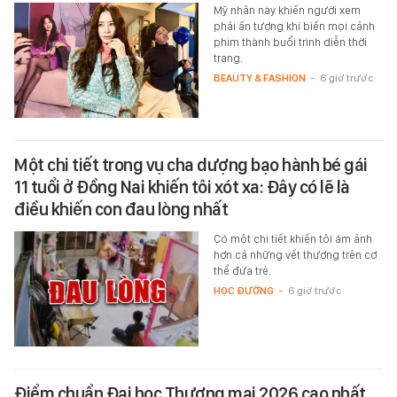
Mỹ nhân này khiến người xem
phải ấn tượng khi biến mọi cảnh
phim thành buổi trình diễn thời
trang.
BEAUTY & FASHION
-
6 giờ trước
Một chi tiết trong vụ cha dượng bạo hành bé gái
11 tuổi ở Đồng Nai khiến tôi xót xa: Đây có lẽ là
điều khiến con đau lòng nhất
Có một chi tiết khiến tôi ám ảnh
hơn cả những vết thương trên cơ
thể đứa trẻ.
HỌC ĐƯỜNG
-
6 giờ trước
Điểm chuẩn Đại học Thương mại 2026 cao nhất