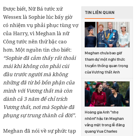
Được biết, Nữ Bá tước xứ
TIN LIÊN QUAN
Wessex là Sophie lúc bấy giờ
có nhiệm vụ phải phục tùng vợ
của Harry, vì Meghan là nữ
Công tước nên thứ bậc cao
hơn. Một nguồn tin cho biết:
Meghan chưa bao giờ
“Sophie đã cảm thấy rất thoải
tham dự một nghi thức
mái khi không còn phải cúi
truyền thống quan trọng
của Vương thất Anh
đầu trước người mà không
những đã từ bỏ bổn phận của
mình với Vương thất mà còn
dành cả 3 năm để chỉ trích
Vương thất, nơi mà Sophie đã
Hoàng gia Anh "nhẹ
phụng sự trung thành cả đời”.
nhõm" hậu tin Meghan
vắng mặt trong lễ đăng
Meghan đã nói về sự phức tạp
quang Vua Charles