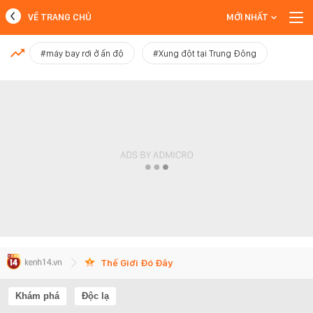
VỀ TRANG CHỦ
MỚI NHẤT
MỚI NHẤT
#máy bay rơi ở ấn độ
#Xung đột tại Trung Đông
Xem thêm
Thế Giới Đó Đây
Khám phá
Độc lạ