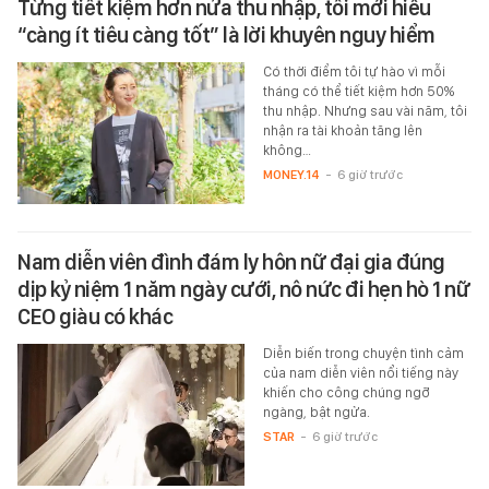
Từng tiết kiệm hơn nửa thu nhập, tôi mới hiểu
“càng ít tiêu càng tốt” là lời khuyên nguy hiểm
Có thời điểm tôi tự hào vì mỗi
tháng có thể tiết kiệm hơn 50%
thu nhập. Nhưng sau vài năm, tôi
nhận ra tài khoản tăng lên
không…
MONEY.14
-
6 giờ trước
Nam diễn viên đình đám ly hôn nữ đại gia đúng
dịp kỷ niệm 1 năm ngày cưới, nô nức đi hẹn hò 1 nữ
CEO giàu có khác
Diễn biến trong chuyện tình cảm
của nam diễn viên nổi tiếng này
khiến cho công chúng ngỡ
ngàng, bật ngửa.
STAR
-
6 giờ trước