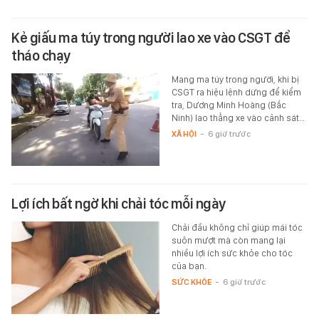
Kẻ giấu ma túy trong người lao xe vào CSGT để
tháo chạy
Mang ma túy trong người, khi bị
CSGT ra hiệu lệnh dừng để kiểm
tra, Dương Minh Hoàng (Bắc
Ninh) lao thẳng xe vào cảnh sát…
XÃ HỘI
-
6 giờ trước
Lợi ích bất ngờ khi chải tóc mỗi ngày
Chải đầu không chỉ giúp mái tóc
suôn mượt mà còn mang lại
nhiều lợi ích sức khỏe cho tóc
của bạn.
SỨC KHỎE
-
6 giờ trước