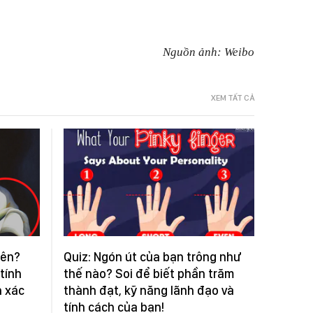
Nguồn ảnh: Weibo
XEM TẤT CẢ
iên?
Quiz: Ngón út của bạn trông như
 tính
thế nào? Soi để biết phần trăm
h xác
thành đạt, kỹ năng lãnh đạo và
tính cách của bạn!