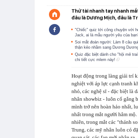
Thử tài nhanh tay nhanh mắt 
đâu là Dương Mịch, đâu là T
"Chiếc" quiz tới công chuyện với 
Jack, ai là mẫu người yêu của bạ
Soi mắt đoán người: Làm 8 câu quiz
thận kẻo nhầm sang Dương Dươn
Quiz đặc biệt dành cho "hội mê tra
chi tiết cực mlem này!
Hoạt động trong làng giải trí 
nghiệt với áp lực cạnh tranh 
nhỏ, các nghệ sĩ - đặc biệt là 
nhân showbiz - luôn cố gắng 
mình trở nên hoàn hảo nhất, lu
nhất trong mắt người hâm mộ.
nhiên, trong mắt các "thánh so
Trung, các mỹ nhân luôn có đặ
quan sát, các fan mới nhận ra.