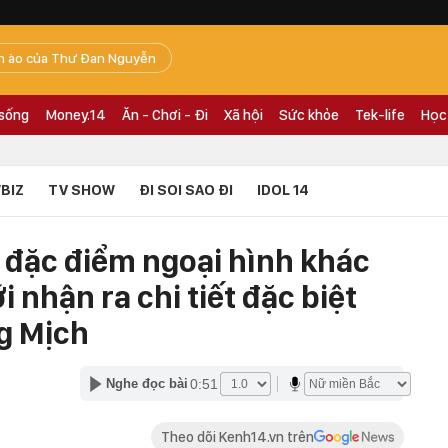
n ào của Thư Đan Nguyễn
 sống
Money.14
Ăn - Chơi - Đi
Xã hội
Sức khỏe
Tek-life
Học
BIZ
TV SHOW
ĐI SOI SAO ĐI
IDOL 14
 đặc điểm ngoại hình khác
i nhận ra chi tiết đặc biệt
ng Mịch
0:51
Nghe đọc bài
Theo dõi Kenh14.vn trên