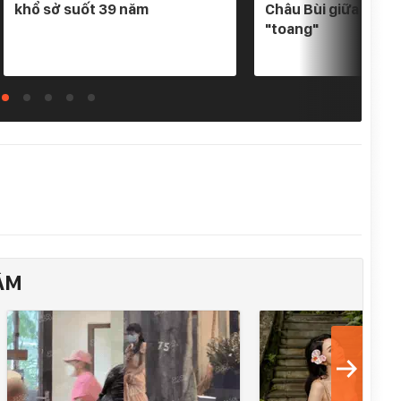
khổ sở suốt 39 năm
Châu Bùi giữa tin đ
"toang"
ÂM