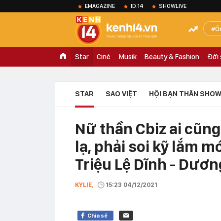
EMAGAZINE
ID.14
SHOWLIVE
Ồ
Star
Ciné
Musik
Beauty & Fashion
Đời
STAR
SAO VIỆT
HỘI BẠN THÂN SHOW
Nữ thần Cbiz ai cũng
lạ, phải soi kỹ lắm mớ
Triệu Lệ Dĩnh - Dươ
KYLIE,
15:23 04/12/2021
Chia sẻ