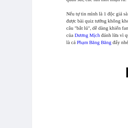
Nếu tự tin mình là 1 độc giả sà
được bài quiz tưởng không k
câu "bắt lú", dễ dàng khiến fa
của
Dương Mịch
đánh lừa vì 
là cả
Phạm Băng Băng
đấy nhé