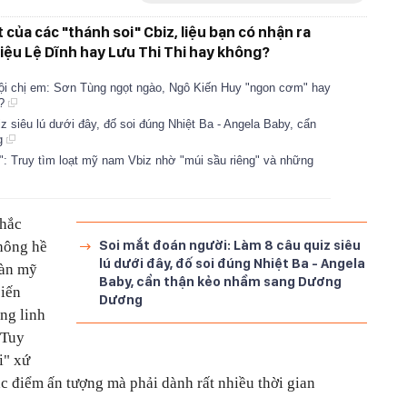
của các "thánh soi" Cbiz, liệu bạn có nhận ra
riệu Lệ Dĩnh hay Lưu Thi Thi hay không?
hội chị em: Sơn Tùng ngọt ngào, Ngô Kiến Huy "ngon cơm" hay
n?
 siêu lú dưới đây, đố soi đúng Nhiệt Ba - Angela Baby, cẩn
g
i": Truy tìm loạt mỹ nam Vbiz nhờ "múi sầu riêng" và những
khắc
Soi mắt đoán người: Làm 8 câu quiz siêu
không hề
lú dưới đây, đố soi đúng Nhiệt Ba - Angela
dàn mỹ
Baby, cẩn thận kẻo nhầm sang Dương
biến
Dương
ng linh
 Tuy
i" xứ
c điểm ấn tượng mà phải dành rất nhiều thời gian