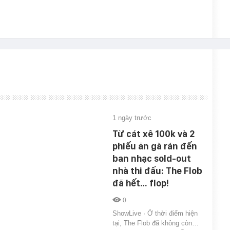
1 ngày trước
Từ cát xê 100k và 2
phiếu ăn gà rán đến
ban nhạc sold-out
nhà thi đấu: The Flob
đã hết… flop!
0
ShowLive · Ở thời điểm hiện
tại, The Flob đã không còn…