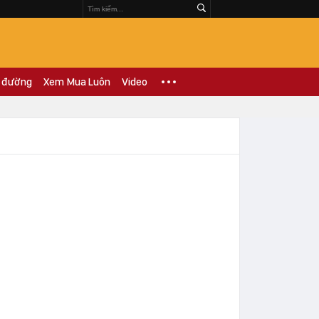
 đường
Xem Mua Luôn
Video