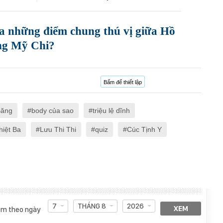
ra những điểm chung thú vị giữa Hồ
ng Mỹ Chi?
Bấm để thiết lập
Băng
body của sao
triệu lệ dĩnh
hiệt Ba
Lưu Thi Thi
quiz
Cúc Tịnh Y
7
THÁNG 8
2026
XEM
m theo ngày