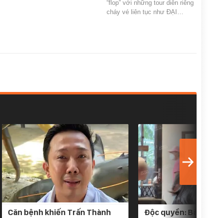
“flop” với những tour diễn riêng
cháy vé liên tục như ĐẠI…
Căn bệnh khiến Trấn Thành
Độc quyền: Bắt gặp 