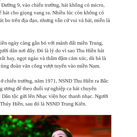
o Đường 9, vào chiến trường, hát không có micro,
ể hát cho giọng vang ra. Nhiều lúc còn không có
át bo trên địa đạo, nhưng vẫn cứ vui và hát, miễn là
Hiền ngày càng gắn bó với mảnh đất miền Trung,
gười dân nơi đây. Đó là lý do vì sao Thu Hiền hát
rất hay, ngọt ngào và thấm đậm cảm xúc, dù bà là
 cùng đoàn văn công vượt tuyến vào miền Nam.
 ở chiến trường, năm 1971, NSND Thu Hiền ra Bắc
g ương để theo đuổi sự nghiệp ca hát chuyên
 Dân tộc gửi lên Nhạc viện học thanh nhạc. Người
 Thúy Hiền, sau đó là NSND Trung Kiên.