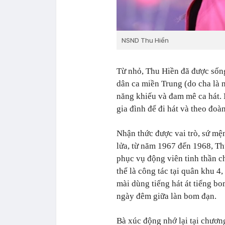
NSND Thu Hiền
Từ nhỏ, Thu Hiền đã được sống 
dân ca miền Trung (do cha là 
năng khiếu và đam mê ca hát. 
gia đình để đi hát và theo đo
Nhận thức được vai trò, sứ mệ
lửa, từ năm 1967 đến 1968, T
phục vụ động viên tinh thần c
thể là công tác tại quân khu 4, 
mài dùng tiếng hát át tiếng bo
ngày đêm giữa làn bom đạn.
Bà xúc động nhớ lại tại chương