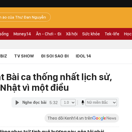
n ào của Thư Đan Nguyễn
 sống
Money.14
Ăn - Chơi - Đi
Xã hội
Sức khỏe
Tek-life
Học
BIZ
TV SHOW
ĐI SOI SAO ĐI
IDOL 14
 Bài ca thống nhất lịch sử,
Nhật vì một điều
5:32
Nghe đọc bài
Theo dõi Kenh14.vn trên
dòng nhạc trữ tình quê hương này, nên tôi phải