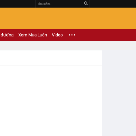
 đường
Xem Mua Luôn
Video