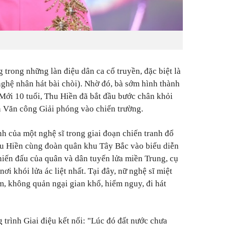
trong những làn điệu dân ca cổ truyền, đặc biệt là
nghệ nhân hát bài chòi). Nhờ đó, bà sớm hình thành
Mới 10 tuổi, Thu Hiền đã bắt đầu bước chân khỏi
àn Văn công Giải phóng vào chiến trường.
nh của một nghệ sĩ trong giai đoạn chiến tranh đổ
hu Hiền cùng đoàn quân khu Tây Bắc vào biểu diễn
hiến đấu của quân và dân tuyến lửa miền Trung, cụ
nơi khói lửa ác liệt nhất. Tại đây, nữ nghệ sĩ miệt
m, không quản ngại gian khổ, hiểm nguy, đi hát
 trình Giai điệu kết nối: "Lúc đó đất nước chưa