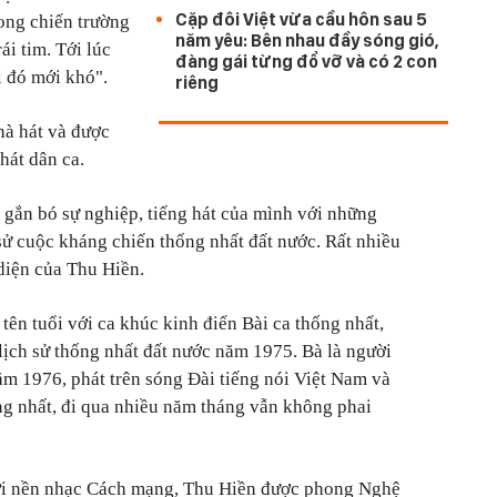
Cặp đôi Việt vừa cầu hôn sau 5
rong chiến trường
năm yêu: Bên nhau đầy sóng gió,
ái tim. Tới lúc
đàng gái từng đổ vỡ và có 2 con
i đó mới khó".
riêng
à hát và được
át dân ca.
 gắn bó sự nghiệp, tiếng hát của mình với những
 sử cuộc kháng chiến thống nhất đất nước. Rất nhiều
 diện của Thu Hiền.
ên tuổi với ca khúc kinh điển Bài ca thống nhất,
 lịch sử thống nhất đất nước năm 1975. Bà là người
ăm 1976, phát trên sóng Đài tiếng nói Việt Nam và
ng nhất, đi qua nhiều năm tháng vẫn không phai
ới nền nhạc Cách mạng, Thu Hiền được phong Nghệ