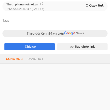
Theo
phunumoi.net.vn
Copy link
26/05/2026 07:47 (GMT +7)
Tags
Theo dõi Kenh14.vn trên
Chia sẻ
Sao chép link
CÙNG MỤC
ĐANG HOT