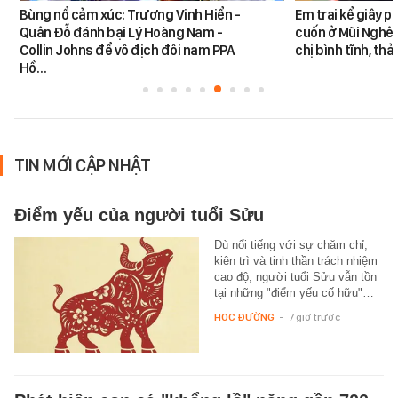
Bùng nổ cảm xúc: Trương Vinh Hiển -
Em trai kể giây p
Quân Đỗ đánh bại Lý Hoàng Nam -
cuốn ở Mũi Nghê:
Collin Johns để vô địch đôi nam PPA
chị bình tĩnh, th
Hồ…
TIN MỚI CẬP NHẬT
Điểm yếu của người tuổi Sửu
Dù nổi tiếng với sự chăm chỉ,
kiên trì và tinh thần trách nhiệm
cao độ, người tuổi Sửu vẫn tồn
tại những "điểm yếu cố hữu"…
HỌC ĐƯỜNG
-
7 giờ trước