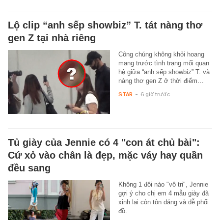
Lộ clip “anh sếp showbiz” T. tát nàng thơ
gen Z tại nhà riêng
Công chúng không khỏi hoang
mang trước tình trạng mối quan
hệ giữa “anh sếp showbiz” T. và
nàng thơ gen Z ở thời điểm…
STAR
-
6 giờ trước
Tủ giày của Jennie có 4 "con át chủ bài":
Cứ xỏ vào chân là đẹp, mặc váy hay quần
đều sang
Không 1 đôi nào "vô tri", Jennie
gợi ý cho chị em 4 mẫu giày đã
xinh lại còn tôn dáng và dễ phối
đồ.