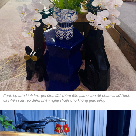
Cạnh hệ cửa kính lớn, gia đình đặt thêm đàn piano vừa để phục vụ sở thích
cá nhân vừa tạo điểm nhấn nghệ thuật cho không gian sống