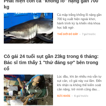
Phát hiện con cá "khổng lồ" nặng gần 700
kg
Cá mập trắng khổng lồ nặng gần
700 kg xuất hiện ngoài khơi,
hành trình kỳ lạ khiến nhà khoa
học bất ngờ.
THẾ GIỚI ĐÓ ĐÂY
-
7 giờ trước
Cô gái 24 tuổi sụt gần 23kg trong 6 tháng:
Bác sĩ tìm thấy 1 "thứ đáng sợ" bên trong
cổ
Lúc đầu, khi ăn nhiều mà vẫn tự
sụt cân, cô gái này vui lắm. Đến
khi nhận ra không thể kiểm soát
cân nặng, trở mình cũng đau…
SỨC KHỎE
-
6 giờ trước