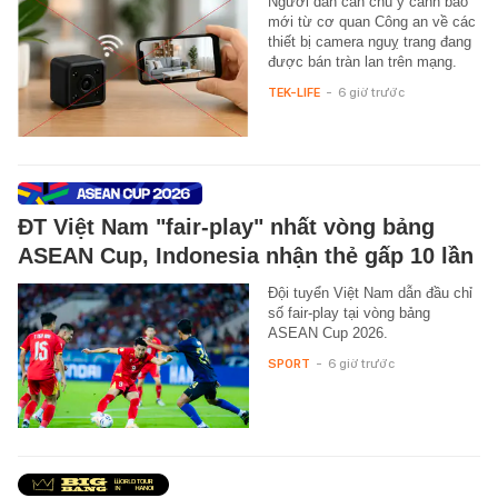
Người dân cần chú ý cảnh báo
mới từ cơ quan Công an về các
thiết bị camera nguỵ trang đang
được bán tràn lan trên mạng.
TEK-LIFE
-
6 giờ trước
ĐT Việt Nam "fair-play" nhất vòng bảng
ASEAN Cup, Indonesia nhận thẻ gấp 10 lần
Đội tuyển Việt Nam dẫn đầu chỉ
số fair-play tại vòng bảng
ASEAN Cup 2026.
SPORT
-
6 giờ trước