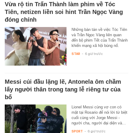
Vừa rộ tin Trấn Thành làm phim về Tóc
Tiên, netizen liền soi hint Trần Ngọc Vàng
đóng chính
Những bàn tán về việc Tóc Tiên
và Trần Ngọc Vàng liên quan
đến bộ phim Tết của Trấn Thành
khiến mạng xã hội bùng nổ.
STAR
-
6 giờ trước
Messi cúi đầu lặng lẽ, Antonela ôm chầm
lấy người thân trong tang lễ riêng tư của
bố
Lionel Messi cùng vợ con có
mặt tại Rosario để nói lời từ biệt
cuối cùng với Jorge Messi -
người cha, người đại diện và…
SPORT
-
6 giờ trước