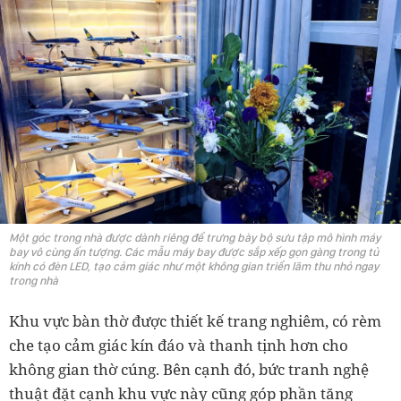
Một góc trong nhà được dành riêng để trưng bày bộ sưu tập mô hình máy
bay vô cùng ấn tượng. Các mẫu máy bay được sắp xếp gọn gàng trong tủ
kính có đèn LED, tạo cảm giác như một không gian triển lãm thu nhỏ ngay
trong nhà
Khu vực bàn thờ được thiết kế trang nghiêm, có rèm
che tạo cảm giác kín đáo và thanh tịnh hơn cho
không gian thờ cúng. Bên cạnh đó, bức tranh nghệ
thuật đặt cạnh khu vực này cũng góp phần tăng