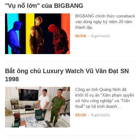
"Vụ nổ lớn" của BIGBANG
BIGBANG chính thức comeback
vào đúng ngày kỷ niệm 20 năm
thành lập.
MUSIK
-
6 giờ trước
Bắt ông chủ Luxury Watch Vũ Văn Đạt SN
1998
Công an tỉnh Quảng Ninh đã
khởi tố vụ án "Xâm phạm quyền
sở hữu công nghiệp" và “Trốn
thuế" tại hộ kinh doanh…
XÃ HỘI
-
6 giờ trước