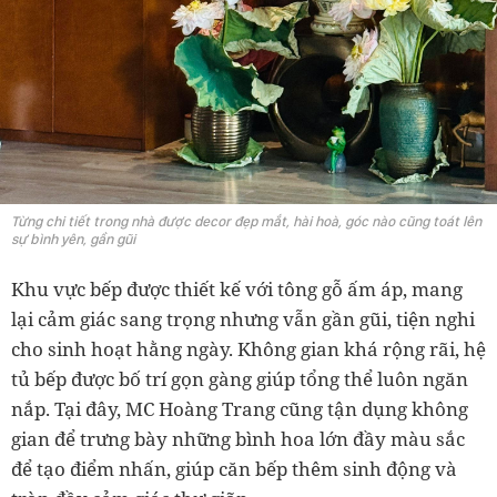
Từng chi tiết trong nhà được decor đẹp mắt, hài hoà, góc nào cũng toát lên
sự bình yên, gần gũi
Khu vực bếp được thiết kế với tông gỗ ấm áp, mang
lại cảm giác sang trọng nhưng vẫn gần gũi, tiện nghi
cho sinh hoạt hằng ngày. Không gian khá rộng rãi, hệ
tủ bếp được bố trí gọn gàng giúp tổng thể luôn ngăn
nắp. Tại đây, MC Hoàng Trang cũng tận dụng không
gian để trưng bày những bình hoa lớn đầy màu sắc
để tạo điểm nhấn, giúp căn bếp thêm sinh động và