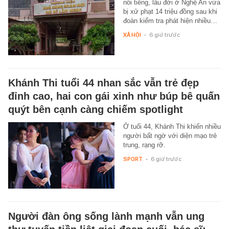
nổi tiếng, lâu đời ở Nghệ An vừa
bị xử phạt 14 triệu đồng sau khi
đoàn kiểm tra phát hiện nhiều…
XÃ HỘI
-
6 giờ trước
Khánh Thi tuổi 44 nhan sắc vẫn trẻ đẹp
đỉnh cao, hai con gái xinh như búp bê quấn
quýt bên cạnh càng chiếm spotlight
Ở tuổi 44, Khánh Thi khiến nhiều
người bất ngờ với diện mạo trẻ
trung, rạng rỡ.
SPORT
-
6 giờ trước
Người đàn ông sống lành mạnh vẫn ung