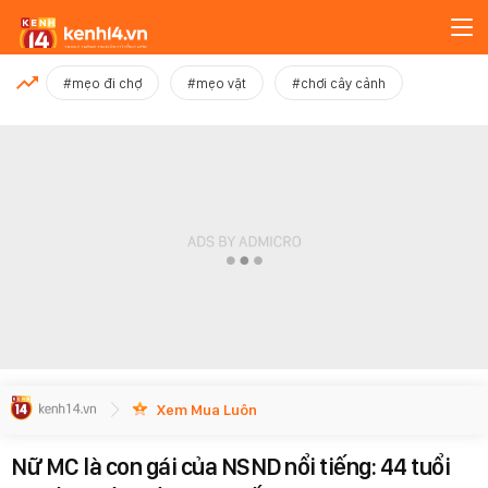
MỚI NHẤT
#mẹo đi chợ
#mẹo vặt
#chơi cây cảnh
Xem thêm
Xem Mua Luôn
Nữ MC là con gái của NSND nổi tiếng: 44 tuổi