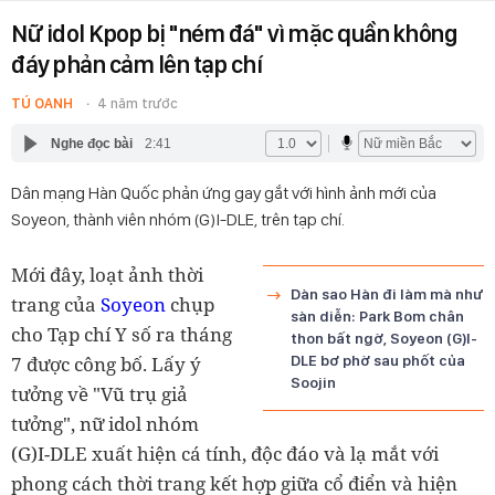
Nữ idol Kpop bị "ném đá" vì mặc quần không
đáy phản cảm lên tạp chí
TÚ OANH
4 năm trước
Nghe đọc bài
2:41
Dân mạng Hàn Quốc phản ứng gay gắt với hình ảnh mới của
Soyeon, thành viên nhóm (G)I-DLE, trên tạp chí.
Mới đây, loạt ảnh thời
Dàn sao Hàn đi làm mà như
trang của
Soyeon
chụp
sàn diễn: Park Bom chân
cho Tạp chí Y số ra tháng
thon bất ngờ, Soyeon (G)I-
7 được công bố. Lấy ý
DLE bơ phờ sau phốt của
Soojin
tưởng về "Vũ trụ giả
tưởng", nữ idol nhóm
(G)I-DLE xuất hiện cá tính, độc đáo và lạ mắt với
phong cách thời trang kết hợp giữa cổ điển và hiện