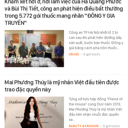
Khám xét nơi ở, nơi làm việc của Hà Quang Phước
và Bùi Thị Tiết, công an phát hiện điều bất thường
trong 5.772 gói thuốc mang nhãn "ĐÔNG Y GIA
TRUYỀN"
Công an TP Hà Nội khởi tố 2 bị
can sau khi phát hiện đường dây
sản xuất, buôn bán thuốc Đông y
giả bằng cách pha trộn thuốc…
XÃ HỘI
-
5 giờ trước
Mai Phương Thúy là mỹ nhân Việt đầu tiên được
trao đặc quyền này
Từng sở hữu hợp đồng "Friend of
the House" cùng Dior năm 2013,
Mai Phương Thúy là mỹ nhân Việt
đầu tiên nhận chuỗi đặc quyền
xa…
BEAUTY & FASHION
-
5 giờ trước