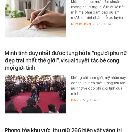
Một chiếc bút mực đạt chuẩn
không chỉ dừng lại ở thiết kế bắt
mắt mà phải đảm bảo sự êm
mượt khi viết nhằm hỗ trợ luyện…
HỌC ĐƯỜNG
-
5 giờ trước
Minh tinh duy nhất được tung hô là “người phụ nữ
đẹp trai nhất thế giới”, visual tuyệt tác bẻ cong
mọi giới tính
Không chỉ nam giới, mỹ nhân này
còn thu hút cả một lượng lớn fan
nữ nhờ vẻ đẹp phi giới tính của
mình.
CINE
-
5 giờ trước
Phong tỏa khu vực, thu giữ 266 hiện vật vàng trị