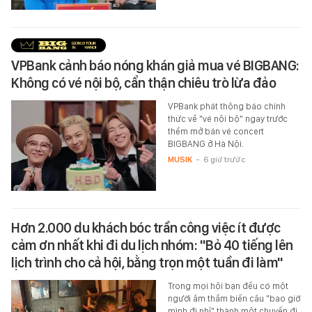
VPBank cảnh báo nóng khán giả mua vé BIGBANG:
Không có vé nội bộ, cẩn thận chiêu trò lừa đảo
VPBank phát thông báo chính
thức về "vé nội bộ" ngay trước
thềm mở bán vé concert
BIGBANG ở Hà Nội.
MUSIK
-
6 giờ trước
Hơn 2.000 du khách bóc trần công việc ít được
cảm ơn nhất khi đi du lịch nhóm: "Bỏ 40 tiếng lên
lịch trình cho cả hội, bằng trọn một tuần đi làm"
Trong mọi hội bạn đều có một
người âm thầm biến câu "bao giờ
mình đi nhỉ" thành một chuyến đi