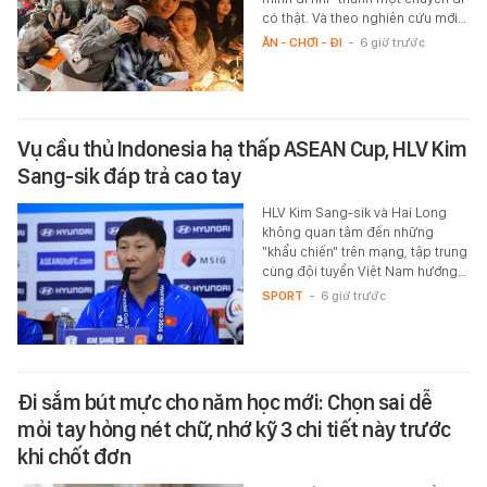
có thật. Và theo nghiên cứu mới…
ĂN - CHƠI - ĐI
-
6 giờ trước
Vụ cầu thủ Indonesia hạ thấp ASEAN Cup, HLV Kim
Sang-sik đáp trả cao tay
HLV Kim Sang-sik và Hai Long
không quan tâm đến những
"khẩu chiến" trên mạng, tập trung
cùng đội tuyển Việt Nam hướng…
SPORT
-
6 giờ trước
Đi sắm bút mực cho năm học mới: Chọn sai dễ
mỏi tay hỏng nét chữ, nhớ kỹ 3 chi tiết này trước
khi chốt đơn