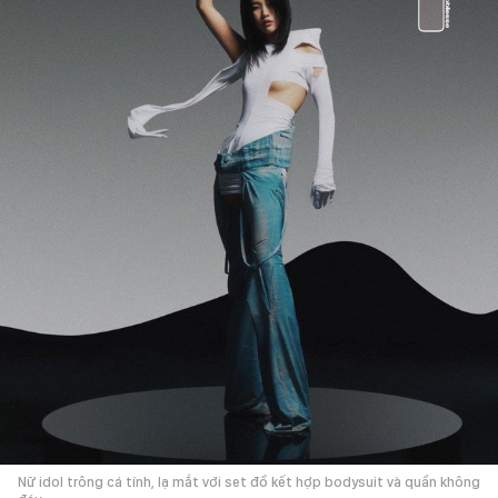
Nữ idol trông cá tính, lạ mắt với set đồ kết hợp bodysuit và quần không