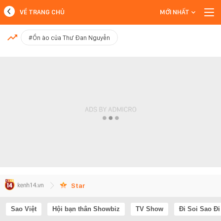
VỀ TRANG CHỦ
MỚI NHẤT
MỚI NHẤT
#Ồn ào của Thư Đan Nguyễn
Xem thêm
Star
Sao Việt
Hội bạn thân Showbiz
TV Show
Đi Soi Sao Đi