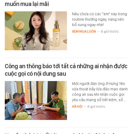
muốn mua lại mãi
Nếu chưa có các "em" này trong
routine thường ngày, nàng nên
bổ sung ngay nhé!
XEM MUA LUÔN
-
6 giờ trước
Công an thông báo tới tất cả những ai nhận được
cuộc gọi có nội dung sau
Một người đàn ông ở Hưng Yên
vừa thoát bẫy lừa đảo mạo danh
công an sau khi nhận cuộc gọi
yêu cầu mang sổ tiết kiệm, sổ…
XÃ HỘI
-
6 giờ trước