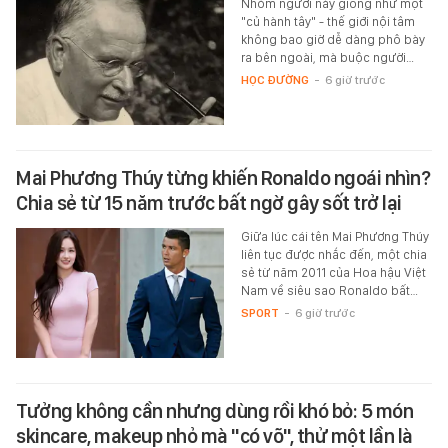
Nhóm người này giống như một
"củ hành tây" - thế giới nội tâm
không bao giờ dễ dàng phô bày
ra bên ngoài, mà buộc người…
HỌC ĐƯỜNG
-
6 giờ trước
Mai Phương Thúy từng khiến Ronaldo ngoái nhìn?
Chia sẻ từ 15 năm trước bất ngờ gây sốt trở lại
Giữa lúc cái tên Mai Phương Thúy
liên tục được nhắc đến, một chia
sẻ từ năm 2011 của Hoa hậu Việt
Nam về siêu sao Ronaldo bất…
SPORT
-
6 giờ trước
Tưởng không cần nhưng dùng rồi khó bỏ: 5 món
skincare, makeup nhỏ mà "có võ", thử một lần là