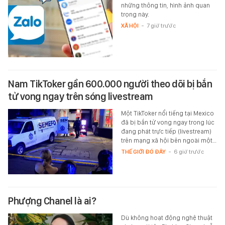
những thông tin, hình ảnh quan
trọng này.
XÃ HỘI
-
7 giờ trước
Nam TikToker gần 600.000 người theo dõi bị bắn
tử vong ngay trên sóng livestream
Một TikToker nổi tiếng tại Mexico
đã bị bắn tử vong ngay trong lúc
đang phát trực tiếp (livestream)
trên mạng xã hội bên ngoài một…
THẾ GIỚI ĐÓ ĐÂY
-
6 giờ trước
Phượng Chanel là ai?
Dù không hoạt động nghệ thuật