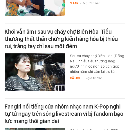
STAR
-
5 giờ trước
Khói vẫn âm ỉ sau vụ cháy chợ Biên Hòa: Tiểu
thương thất thần chứng kiến hàng hóa bị thiêu
rụi, trắng tay chỉ sau một đêm
Sau vụ cháy chợ Biên Hòa (Đồng
Nai), nhiều tiểu thương lặng
người nhìn cơ nghiệp tích góp
nhiều năm chỉ còn lại tro tàn.
XÃ HỘI
-
5 giờ trước
Fangirl nổi tiếng của nhóm nhạc nam K-Pop nghi
tự tử ngay trên sóng livestream vì bị fandom bạo
lực mạng thời gian dài