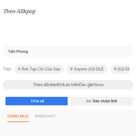
Theo Allkpop
Tiền Phong
Tags
Ảnh Tạp Chí Của Sao
Soyeon (G)I-DLE
(G)I-DLE
Theo dõi Kenh14.vn trên
Chia sẻ
Sao chép link
CÙNG MỤC
ĐANG HOT