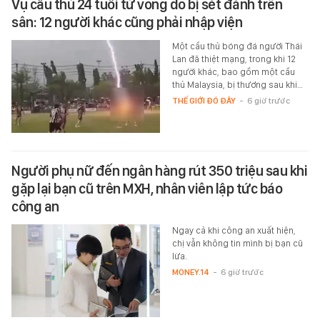
Vụ cầu thủ 24 tuổi tử vong do bị sét đánh trên
sân: 12 người khác cũng phải nhập viện
Một cầu thủ bóng đá người Thái
Lan đã thiệt mạng, trong khi 12
người khác, bao gồm một cầu
thủ Malaysia, bị thương sau khi…
THẾ GIỚI ĐÓ ĐÂY
-
6 giờ trước
Người phụ nữ đến ngân hàng rút 350 triệu sau khi
gặp lại bạn cũ trên MXH, nhân viên lập tức báo
công an
Ngay cả khi công an xuất hiện,
chị vẫn không tin mình bị bạn cũ
lừa.
MONEY.14
-
6 giờ trước