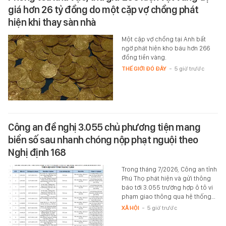
giá hơn 26 tỷ đồng do một cặp vợ chồng phát
hiện khi thay sàn nhà
Một cặp vợ chồng tại Anh bất
ngờ phát hiện kho báu hơn 266
đồng tiền vàng.
THẾ GIỚI ĐÓ ĐÂY
-
5 giờ trước
Công an đề nghị 3.055 chủ phương tiện mang
biển số sau nhanh chóng nộp phạt nguội theo
Nghị định 168
Trong tháng 7/2026, Công an tỉnh
Phú Thọ phát hiện và gửi thông
báo tới 3.055 trường hợp ô tô vi
phạm giao thông qua hệ thống…
XÃ HỘI
-
5 giờ trước