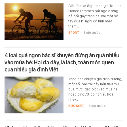
Giải đua xe đạp danh giá Tour de
France Femmes bất ngờ vướng
bê bối gây tranh cãi khi một số
tay đua bị nghi cố tình nhét
thêm…
SPORT
-
5 giờ trước
4 loại quả ngon bác sĩ khuyên đừng ăn quá nhiều
vào mùa hè: Hại dạ dày, lá lách, toàn món quen
của nhiều gia đình Việt
Theo các chuyên gia dinh dưỡng,
một số loại trái cây nếu tiêu thụ
quá mức, đặc biệt vào mùa hè
hoặc ở người có hệ tiêu hóa
nhạy…
SỨC KHỎE
-
5 giờ trước