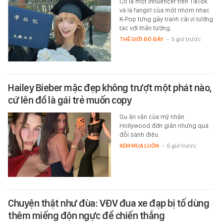
Cô là một influencer trên TikTok
và là fangirl của một nhóm nhạc
K-Pop từng gây tranh cãi vì tương
tác với thần tượng.
THẾ GIỚI ĐÓ ĐÂY
-
5 giờ trước
Hailey Bieber mặc đẹp không trượt một phát nào,
cứ lên đồ là gái trẻ muốn copy
Gu ăn vận của mỹ nhân
Hollywood đơn giản nhưng quá
đỗi sành điệu.
XEM MUA LUÔN
-
5 giờ trước
Chuyện thật như đùa: VĐV đua xe đạp bị tố dùng
thêm miếng độn ngực để chiến thắng