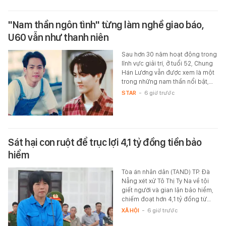
"Nam thần ngôn tình" từng làm nghề giao báo,
U60 vẫn như thanh niên
Sau hơn 30 năm hoạt động trong
lĩnh vực giải trí, ở tuổi 52, Chung
Hán Lương vẫn được xem là một
trong những nam thần nổi bật,…
STAR
-
6 giờ trước
Sát hại con ruột để trục lợi 4,1 tỷ đồng tiền bảo
hiểm
Tòa án nhân dân (TAND) TP. Đà
Nẵng xét xử Tô Thị Ty Na về tội
giết người và gian lận bảo hiểm,
chiếm đoạt hơn 4,1 tỷ đồng từ…
XÃ HỘI
-
6 giờ trước