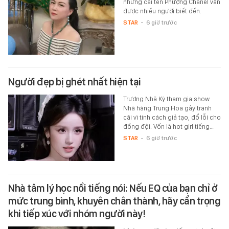
nhưng cái tên Phượng Chanel vẫn
được nhiều người biết đến.
STAR
-
6 giờ trước
Người đẹp bị ghét nhất hiện tại
Trương Nhã Kỳ tham gia show
Nhà hàng Trung Hoa gây tranh
cãi vì tính cách giả tạo, đổ lỗi cho
đồng đội. Vốn là hot girl tiếng…
STAR
-
6 giờ trước
Nhà tâm lý học nổi tiếng nói: Nếu EQ của bạn chỉ ở
mức trung bình, khuyên chân thành, hãy cẩn trọng
khi tiếp xúc với nhóm người này!