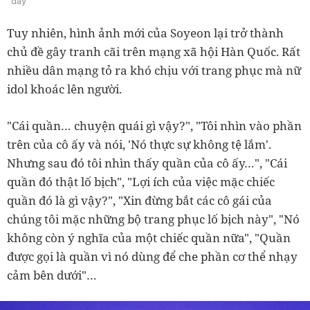
đáy
Tuy nhiên, hình ảnh mới của Soyeon lại trở thành
chủ đề gây tranh cãi trên mạng xã hội Hàn Quốc. Rất
nhiều dân mạng tỏ ra khó chịu với trang phục mà nữ
idol khoác lên người.
"Cái quần… chuyện quái gì vậy?", "Tôi nhìn vào phần
trên của cô ấy và nói, 'Nó thực sự không tệ lắm'.
Nhưng sau đó tôi nhìn thấy quần của cô ấy…", "Cái
quần đó thật lố bịch", "Lợi ích của việc mặc chiếc
quần đó là gì vậy?", "Xin đừng bắt các cô gái của
chúng tôi mặc những bộ trang phục lố bịch này", "Nó
không còn ý nghĩa của một chiếc quần nữa", "Quần
được gọi là quần vì nó dùng để che phần cơ thể nhạy
cảm bên dưới"…