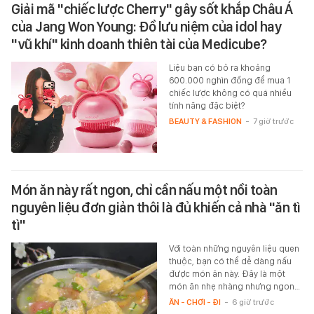
Giải mã "chiếc lược Cherry" gây sốt khắp Châu Á
của Jang Won Young: Đồ lưu niệm của idol hay
"vũ khí" kinh doanh thiên tài của Medicube?
Liệu bạn có bỏ ra khoảng
600.000 nghìn đồng để mua 1
chiếc lược không có quá nhiều
tính năng đặc biệt?
BEAUTY & FASHION
-
7 giờ trước
Món ăn này rất ngon, chỉ cần nấu một nồi toàn
nguyên liệu đơn giản thôi là đủ khiến cả nhà "ăn tì
tì"
Với toàn những nguyên liệu quen
thuộc, bạn có thể dễ dàng nấu
được món ăn này. Đây là một
món ăn nhẹ nhàng nhưng ngon…
ĂN - CHƠI - ĐI
-
6 giờ trước