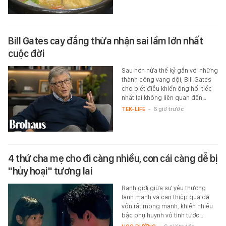
Bill Gates cay đắng thừa nhận sai lầm lớn nhất
cuộc đời
Sau hơn nửa thế kỷ gắn với những
thành công vang dội, Bill Gates
cho biết điều khiến ông hối tiếc
nhất lại không liên quan đến…
TEK-LIFE
-
6 giờ trước
4 thứ cha mẹ cho đi càng nhiều, con cái càng dễ bị
"hủy hoại" tương lai
Ranh giới giữa sự yêu thương
lành mạnh và can thiệp quá đà
vốn rất mong manh, khiến nhiều
bậc phụ huynh vô tình tước…