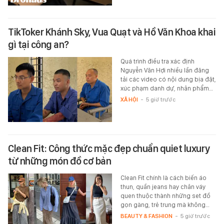
TikToker Khánh Sky, Vua Quạt và Hồ Văn Khoa khai
gì tại công an?
Quá trình điều tra xác định
Nguyễn Văn Hợi nhiều lần đăng
tải các video có nội dung bịa đặt,
xúc phạm danh dự, nhân phẩm…
XÃ HỘI
-
5 giờ trước
Clean Fit: Công thức mặc đẹp chuẩn quiet luxury
từ những món đồ cơ bản
Clean Fit chính là cách biến áo
thun, quần jeans hay chân váy
quen thuộc thành những set đồ
gọn gàng, trẻ trung mà không…
BEAUTY & FASHION
-
5 giờ trước