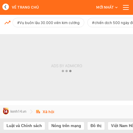
VỀ TRANG CHỦ
MỚI NHẤT
MỚI NHẤT
#Vụ buôn lậu 30.000 viên kim cương
#chiến dịch 500 ngày 
Xem thêm
Xã hội
Luật và Chính sách
Nóng trên mạng
Đô thị
Việt Nam H