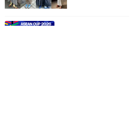
Hòa Singapore 1-1, Indonesia bị loại khỏi ASEAN
Cup 2026
Đội tuyển Indonesia không vượt
qua được vòng bảng ASEAN Cup
2026 sau khi bị Singapore cầm
hòa 1-1.
SPORT
-
5 giờ trước
Chi 1 tỷ decor bếp: Hội 30s muốn “sống” trong bếp
chứ không chỉ “nấu ăn”
Vì sao người sau tuổi 30 ngày
càng mạnh tay chi tiền cho căn