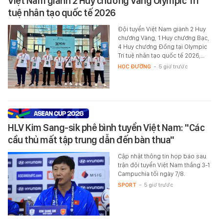
Việt Nam giành 2 Huy chương Vàng Olympic Trí
tuệ nhân tạo quốc tế 2026
Đội tuyển Việt Nam giành 2 Huy
chương Vàng, 1 Huy chương Bạc,
4 Huy chương Đồng tại Olympic
Trí tuệ nhân tạo quốc tế 2026,…
HỌC ĐƯỜNG
-
5 giờ trước
HLV Kim Sang-sik phê bình tuyển Việt Nam: "Các
cầu thủ mất tập trung dẫn đến bàn thua"
Cập nhật thông tin họp báo sau
trận đội tuyển Việt Nam thắng 3-1
Campuchia tối ngày 7/8.
SPORT
-
5 giờ trước