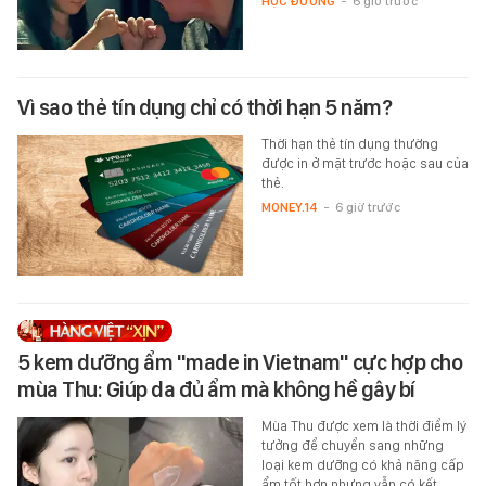
HỌC ĐƯỜNG
-
6 giờ trước
Vì sao thẻ tín dụng chỉ có thời hạn 5 năm?
Thời hạn thẻ tín dụng thường
được in ở mặt trước hoặc sau của
thẻ.
MONEY.14
-
6 giờ trước
5 kem dưỡng ẩm "made in Vietnam" cực hợp cho
mùa Thu: Giúp da đủ ẩm mà không hề gây bí
Mùa Thu được xem là thời điểm lý
tưởng để chuyển sang những
loại kem dưỡng có khả năng cấp
ẩm tốt hơn nhưng vẫn có kết…