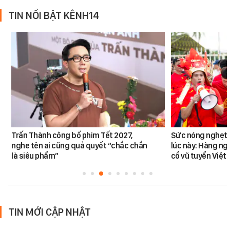
TIN NỔI BẬT KÊNH14
Trấn Thành công bố phim Tết 2027,
Sức nóng nghẹt t
nghe tên ai cũng quả quyết “chắc chắn
lúc này: Hàng ng
là siêu phẩm”
cổ vũ tuyển Việt
TIN MỚI CẬP NHẬT