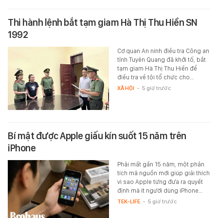
Thi hành lệnh bắt tạm giam Hà Thị Thu Hiền SN
1992
Cơ quan An ninh điều tra Công an
tỉnh Tuyên Quang đã khởi tố, bắt
tạm giam Hà Thị Thu Hiền để
điều tra về tội tổ chức cho…
XÃ HỘI
-
5 giờ trước
Bí mật được Apple giấu kín suốt 15 năm trên
iPhone
Phải mất gần 15 năm, một phân
tích mã nguồn mới giúp giải thích
vì sao Apple từng đưa ra quyết
định mà ít người dùng iPhone…
TEK-LIFE
-
5 giờ trước