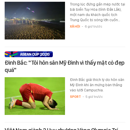
Trong lúc đứng gần mép nước tại
bãi biển Tuy Hòa (tỉnh Đắk Lắk),
một nam du khách quốc tịch
Trung Quốc bị sóng lớn cuốn…
XÃ HỘI
-
6 giờ trước
Đình Bắc: "Tôi hôn sân Mỹ Đình vì thấy mặt cỏ đẹp
quá"
Đình Bắc giải thích lý do hôn sân
Mỹ Đình khi ăn mừng bàn thắng
vào lưới Campuchia.
SPORT
-
5 giờ trước