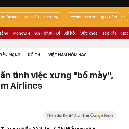
ụ buôn lậu 30.000 viên kim cương
chiến dịch 500 ngày đêm
 sống
Money.14
Ăn - Chơi - Đi
Xã hội
Sức khỏe
Tek-life
Học
RÊN MẠNG
ĐÔ THỊ
VIỆT NAM HÔM NAY
ần tình việc xưng "bố mày",
m Airlines
Theo dõi Kenh14.vn trên
 Trẻ vào chiều 22/8, bà Lê Thị Hiền xác nhận