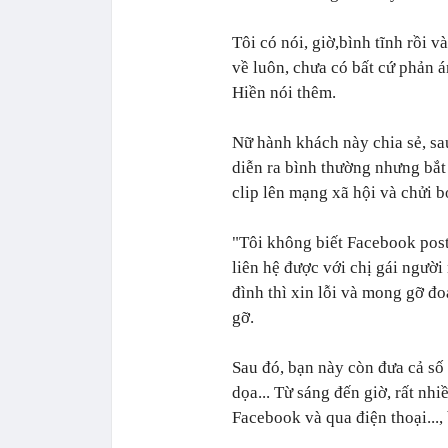
Tôi có nói, giờ,bình tĩnh rồi v
về luôn, chưa có bất cứ phản á
Hiền nói thêm.
Nữ hành khách này chia sẻ, sa
diễn ra bình thường nhưng bắt
clip lên mạng xã hội và chửi bới
"Tôi không biết Facebook post 
liên hệ được với chị gái người n
đình thì xin lỗi và mong gỡ đ
gỡ.
Sau đó, bạn này còn đưa cả số 
dọa... Từ sáng đến giờ, rất nhi
Facebook và qua điện thoại...,