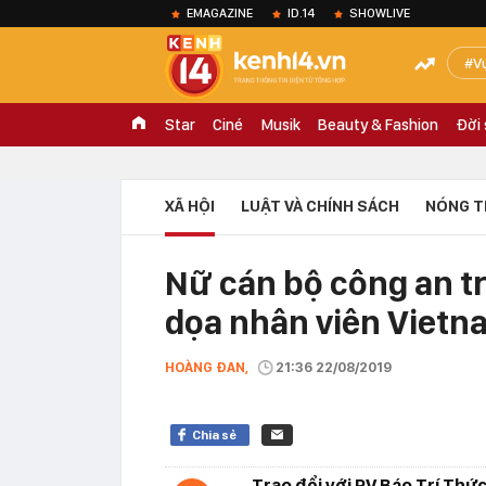
EMAGAZINE
ID.14
SHOWLIVE
V
Star
Ciné
Musik
Beauty & Fashion
Đời
XÃ HỘI
LUẬT VÀ CHÍNH SÁCH
NÓNG T
Nữ cán bộ công an tr
dọa nhân viên Vietna
HOÀNG ĐAN,
21:36 22/08/2019
Chia sẻ
Trao đổi với PV Báo Trí Thức