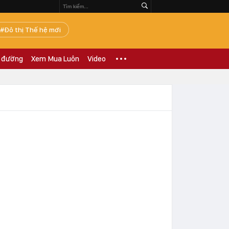
Đô thị Thế hệ mới
 đường
Xem Mua Luôn
Video