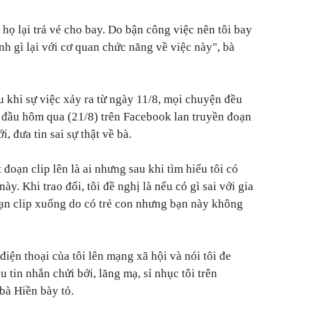
à họ lại trả vé cho bay. Do bận công việc nên tôi bay
nh gì lại với cơ quan chức năng về việc này", bà
u khi sự việc xảy ra từ ngày 11/8, mọi chuyện đều
 đầu hôm qua (21/8) trên Facebook lan truyền đoạn
, đưa tin sai sự thật về bà.
đoạn clip lên là ai nhưng sau khi tìm hiểu tôi có
ày. Khi trao đổi, tôi đề nghị là nếu có gì sai với gia
oạn clip xuống do có trẻ con nhưng bạn này không
điện thoại của tôi lên mạng xã hội và nói tôi đe
ều tin nhắn chửi bới, lăng mạ, sỉ nhục tôi trên
 bà Hiền bày tỏ.