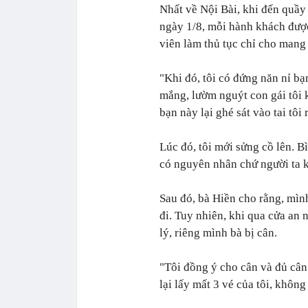
Nhất về Nội Bài, khi đến quầy 
ngày 1/8, mỗi hành khách đượ
viên làm thủ tục chỉ cho mang
"Khi đó, tôi có đứng năn nỉ b
mắng, lườm nguýt con gái tôi 
bạn này lại ghé sát vào tai tôi
Lúc đó, tôi mới sửng cồ lên. B
có nguyên nhân chứ người ta kh
Sau đó, bà Hiền cho rằng, mình
đi. Tuy nhiên, khi qua cửa an n
lý, riêng mình bà bị cân.
"Tôi đồng ý cho cân và đủ cân
lại lấy mất 3 vé của tôi, không 