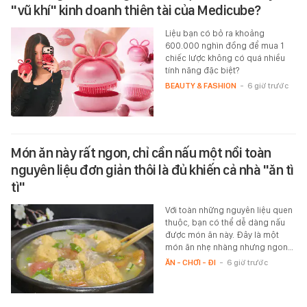
"vũ khí" kinh doanh thiên tài của Medicube?
Liệu bạn có bỏ ra khoảng
600.000 nghìn đồng để mua 1
chiếc lược không có quá nhiều
tính năng đặc biệt?
BEAUTY & FASHION
-
6 giờ trước
Món ăn này rất ngon, chỉ cần nấu một nồi toàn
nguyên liệu đơn giản thôi là đủ khiến cả nhà "ăn tì
tì"
Với toàn những nguyên liệu quen
thuộc, bạn có thể dễ dàng nấu
được món ăn này. Đây là một
món ăn nhẹ nhàng nhưng ngon…
ĂN - CHƠI - ĐI
-
6 giờ trước