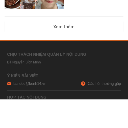
Xem thêm
CHỊU TRÁCH NHIỆM QUẢN LÝ NỘI DUNG
Bà Nguyễn Bích Minh
Ý KIẾN BÀI VIẾT
bandoc@kenh14.vn
Câu hỏi thường gặp
HỢP TÁC NỘI DUNG
marketing@kenh14.vn
024 7309 5555
HỖ TRỢ QUẢNG CÁO