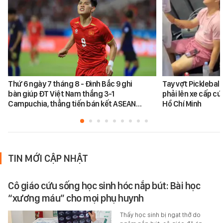
Thứ 6 ngày 7 tháng 8 - Đình Bắc 9 ghi
Tay vợt Picklebal
bàn giúp ĐT Việt Nam thắng 3-1
phải lên xe cấp cứ
Campuchia, thẳng tiến bán kết ASEAN…
Hồ Chí Minh
TIN MỚI CẬP NHẬT
Cô giáo cứu sống học sinh hóc nắp bút: Bài học
“xương máu” cho mọi phụ huynh
Thấy học sinh bị ngạt thở do