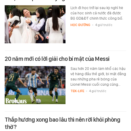
Lịch đi học trở lại sau kỳ nghỉ hè
của học sinh cả nước đã được
Bộ GD&ĐT chính thức công bố.
HỌC ĐƯỜNG
-
4 giờ trước
20 năm mới có lời giải cho bí mật của Messi
Sau hơn 20 năm làm khổ các hậu
vệ hàng đầu thế giới, bí mật đằng
sau những pha rê bóng của
Lionel Messi cuối cùng cũng…
TEK-LIFE
-
4 giờ trước
Thắp hương xong bao lâu thì nên rời khỏi phòng
thờ?