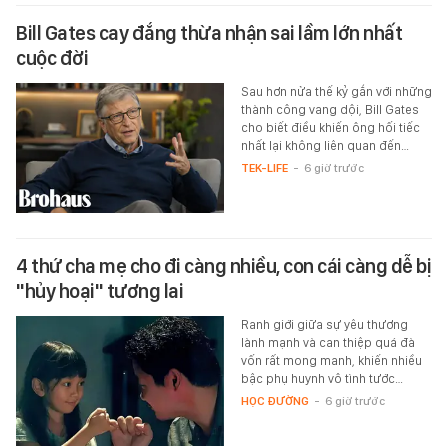
Bill Gates cay đắng thừa nhận sai lầm lớn nhất
cuộc đời
Sau hơn nửa thế kỷ gắn với những
thành công vang dội, Bill Gates
cho biết điều khiến ông hối tiếc
nhất lại không liên quan đến…
TEK-LIFE
-
6 giờ trước
4 thứ cha mẹ cho đi càng nhiều, con cái càng dễ bị
"hủy hoại" tương lai
Ranh giới giữa sự yêu thương
lành mạnh và can thiệp quá đà
vốn rất mong manh, khiến nhiều
bậc phụ huynh vô tình tước…
HỌC ĐƯỜNG
-
6 giờ trước