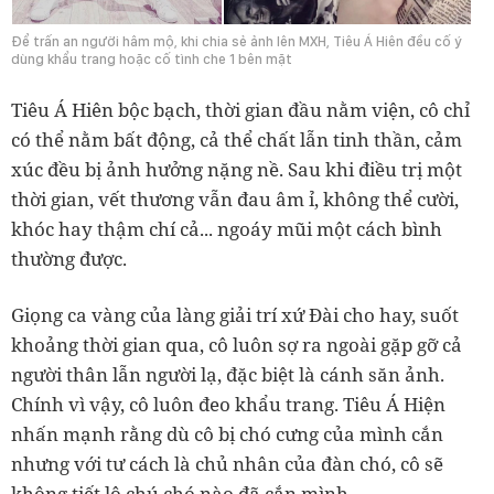
Để trấn an người hâm mộ, khi chia sẻ ảnh lên MXH, Tiêu Á Hiên đều cố ý
dùng khẩu trang hoặc cố tình che 1 bên mặt
Tiêu Á Hiên bộc bạch, thời gian đầu nằm viện, cô chỉ
có thể nằm bất động, cả thể chất lẫn tinh thần, cảm
xúc đều bị ảnh hưởng nặng nề. Sau khi điều trị một
thời gian, vết thương vẫn đau âm ỉ, không thể cười,
khóc hay thậm chí cả... ngoáy mũi một cách bình
thường được.
Giọng ca vàng của làng giải trí xứ Đài cho hay, suốt
khoảng thời gian qua, cô luôn sợ ra ngoài gặp gỡ cả
người thân lẫn người lạ, đặc biệt là cánh săn ảnh.
Chính vì vậy, cô luôn đeo khẩu trang. Tiêu Á Hiện
nhấn mạnh rằng dù cô bị chó cưng của mình cắn
nhưng với tư cách là chủ nhân của đàn chó, cô sẽ
không tiết lộ chú chó nào đã cắn mình.