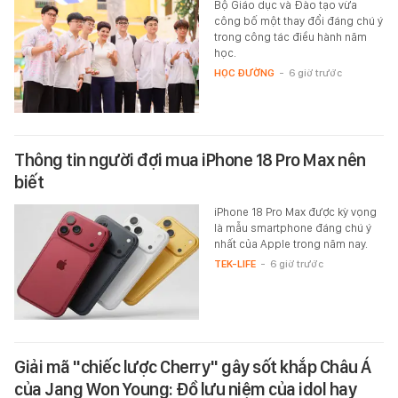
Bộ Giáo dục và Đào tạo vừa
công bố một thay đổi đáng chú ý
trong công tác điều hành năm
học.
HỌC ĐƯỜNG
-
6 giờ trước
Thông tin người đợi mua iPhone 18 Pro Max nên
biết
iPhone 18 Pro Max được kỳ vọng
là mẫu smartphone đáng chú ý
nhất của Apple trong năm nay.
TEK-LIFE
-
6 giờ trước
Giải mã "chiếc lược Cherry" gây sốt khắp Châu Á
của Jang Won Young: Đồ lưu niệm của idol hay