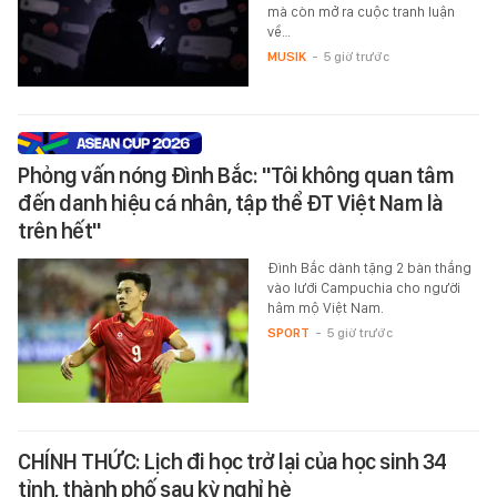
mà còn mở ra cuộc tranh luận
về…
MUSIK
-
5 giờ trước
Phỏng vấn nóng Đình Bắc: "Tôi không quan tâm
đến danh hiệu cá nhân, tập thể ĐT Việt Nam là
trên hết"
Đình Bắc dành tặng 2 bàn thắng
vào lưới Campuchia cho người
hâm mộ Việt Nam.
SPORT
-
5 giờ trước
CHÍNH THỨC: Lịch đi học trở lại của học sinh 34
tỉnh, thành phố sau kỳ nghỉ hè