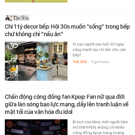
Chi 1 tỷ decor bếp: Hội 30s muốn “sống” trong bếp
chứ không chỉ “nấu ăn”
Vì sao người sau tuổi 30 ngày
càng mạnh tay chi tiền cho căn
bếp?
THE 30S
-
5 giờ trước
Chấn động cộng đồng fan Kpop: Fan nữ qua đời
giữa làn sóng bạo lực mạng, dấy lên tranh luận về
mặt tối của văn hóa đu idol
Bi kịch của Mina, một người hâm
mộ ENHYPEN, không chỉ khiến
cộng đồng Kpop bàng hoàng