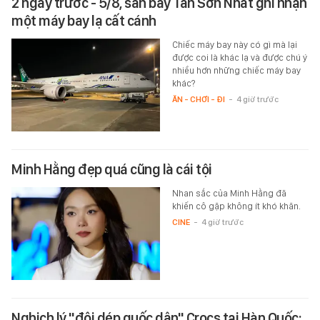
2 ngày trước - 5/8, sân bay Tân Sơn Nhất ghi nhận
một máy bay lạ cất cánh
Chiếc máy bay này có gì mà lại
được coi là khác lạ và được chú ý
nhiều hơn những chiếc máy bay
khác?
ĂN - CHƠI - ĐI
-
4 giờ trước
Minh Hằng đẹp quá cũng là cái tội
Nhan sắc của Minh Hằng đã
khiến cô gặp không ít khó khăn.
CINE
-
4 giờ trước
Nghịch lý "đôi dép quốc dân" Crocs tại Hàn Quốc: