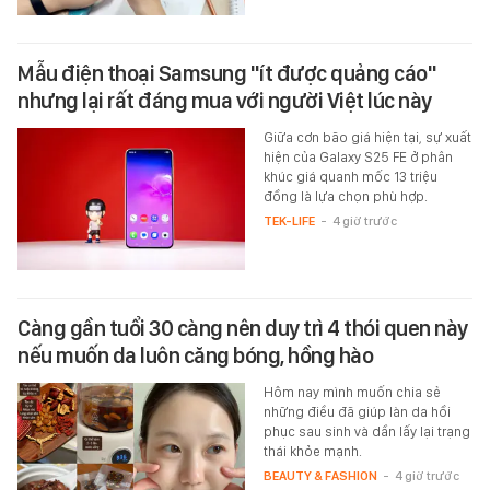
Mẫu điện thoại Samsung "ít được quảng cáo"
nhưng lại rất đáng mua với người Việt lúc này
Giữa cơn bão giá hiện tại, sự xuất
hiện của Galaxy S25 FE ở phân
khúc giá quanh mốc 13 triệu
đồng là lựa chọn phù hợp.
TEK-LIFE
-
4 giờ trước
Càng gần tuổi 30 càng nên duy trì 4 thói quen này
nếu muốn da luôn căng bóng, hồng hào
Hôm nay mình muốn chia sẻ
những điều đã giúp làn da hồi
phục sau sinh và dần lấy lại trạng
thái khỏe mạnh.
BEAUTY & FASHION
-
4 giờ trước