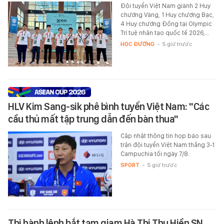
Đội tuyển Việt Nam giành 2 Huy
chương Vàng, 1 Huy chương Bạc,
4 Huy chương Đồng tại Olympic
Trí tuệ nhân tạo quốc tế 2026,…
HỌC ĐƯỜNG
-
5 giờ trước
HLV Kim Sang-sik phê bình tuyển Việt Nam: "Các
cầu thủ mất tập trung dẫn đến bàn thua"
Cập nhật thông tin họp báo sau
trận đội tuyển Việt Nam thắng 3-1
Campuchia tối ngày 7/8.
SPORT
-
5 giờ trước
Thi hành lệnh bắt tạm giam Hà Thị Thu Hiền SN