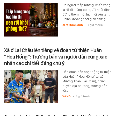
Có người thắp hương, khấn xong
là rời đi, cũng có người nhất định
đứng thêm một lúc mới yên tâm.
Chính khoảng thời gian tưởng…
XEM MUA LUÔN
-
4 giờ trước
Xã ở Lai Châu lên tiếng về đoàn từ thiện Huấn
"Hoa Hồng": Trưởng bản và người dân cùng xác
nhận các chi tiết đáng chú ý
Liên quan đến hoạt động từ thiện
của Huấn "Hoa Hồng" tại xã
Mường Than (Lai Châu), chính
quyền địa phương, trưởng bản
và…
XÃ HỘI
-
4 giờ trước