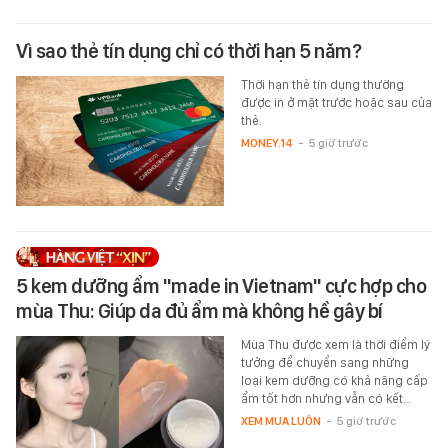
Vì sao thẻ tín dụng chỉ có thời hạn 5 năm?
Thời hạn thẻ tín dụng thường
được in ở mặt trước hoặc sau của
thẻ.
MONEY.14
-
5 giờ trước
5 kem dưỡng ẩm "made in Vietnam" cực hợp cho
mùa Thu: Giúp da đủ ẩm mà không hề gây bí
Mùa Thu được xem là thời điểm lý
tưởng để chuyển sang những
loại kem dưỡng có khả năng cấp
ẩm tốt hơn nhưng vẫn có kết…
XEM MUA LUÔN
-
5 giờ trước