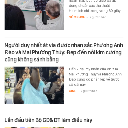
ngậm nắp bút, cô giáo đã áp
dụng chuẩn xác thủ thuật
Heimlich chỉ trong vòng 60 giây…
SỨC KHỎE
-
7 giờ trước
Người duy nhất át vía được nhan sắc Phương Anh
Đào và Mai Phương Thúy: Đẹp đến nỗi kim cương
cũng không sánh bằng
Đến 2 đại mỹ nhân của Vbiz là
Mai Phương Thúy và Phương Anh
Đào cũng có phần lép vế trước
cô gái này.
CINE
-
7 giờ trước
Lần đầu tiên Bộ GD&ĐT làm điều này