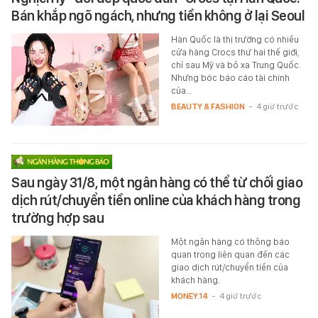
Bán khắp ngõ ngách, nhưng tiền không ở lại Seoul
Hàn Quốc là thị trường có nhiều
cửa hàng Crocs thứ hai thế giới,
chỉ sau Mỹ và bỏ xa Trung Quốc.
Nhưng bóc báo cáo tài chính
của…
BEAUTY & FASHION
-
4 giờ trước
Sau ngày 31/8, một ngân hàng có thể từ chối giao
dịch rút/chuyển tiền online của khách hàng trong
trường hợp sau
Một ngân hàng có thông báo
quan trọng liên quan đến các
giao dịch rút/chuyển tiền của
khách hàng.
MONEY.14
-
4 giờ trước