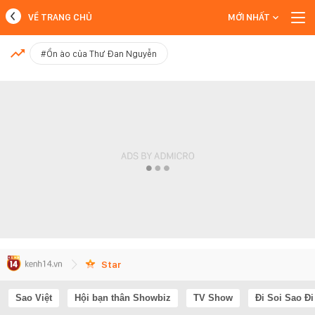
VỀ TRANG CHỦ
MỚI NHẤT
MỚI NHẤT
#Ồn ào của Thư Đan Nguyễn
Xem thêm
Star
Sao Việt
Hội bạn thân Showbiz
TV Show
Đi Soi Sao Đi