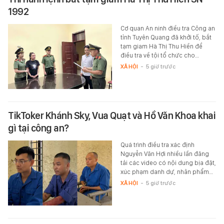
1992
Cơ quan An ninh điều tra Công an
tỉnh Tuyên Quang đã khởi tố, bắt
tạm giam Hà Thị Thu Hiền để
điều tra về tội tổ chức cho…
XÃ HỘI
-
5 giờ trước
TikToker Khánh Sky, Vua Quạt và Hồ Văn Khoa khai
gì tại công an?
Quá trình điều tra xác định
Nguyễn Văn Hợi nhiều lần đăng
tải các video có nội dung bịa đặt,
xúc phạm danh dự, nhân phẩm…
XÃ HỘI
-
5 giờ trước