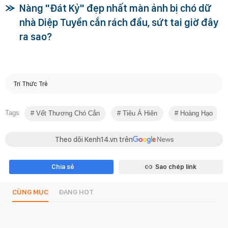
Nàng "Đát Kỷ" đẹp nhất màn ảnh bị chó dữ
nhà Diệp Tuyền cắn rách đầu, sứt tai giờ đây
ra sao?
Trí Thức Trẻ
Tags
Vết Thương Chó Cắn
Tiêu Á Hiên
Hoàng Hạo
Theo dõi Kenh14.vn trên
Chia sẻ
Sao chép link
CÙNG MỤC
ĐANG HOT