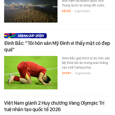
một nam du khách quốc tịch
Trung Quốc bị sóng lớn cuốn…
XÃ HỘI
-
5 giờ trước
Đình Bắc: "Tôi hôn sân Mỹ Đình vì thấy mặt cỏ đẹp
quá"
Đình Bắc giải thích lý do hôn sân
Mỹ Đình khi ăn mừng bàn thắng
vào lưới Campuchia.
SPORT
-
5 giờ trước
Việt Nam giành 2 Huy chương Vàng Olympic Trí
tuệ nhân tạo quốc tế 2026