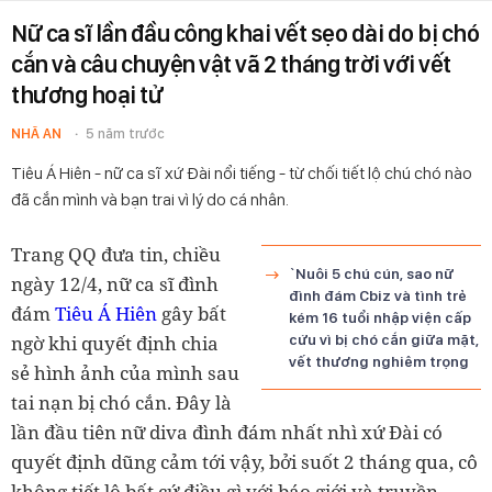
Nữ ca sĩ lần đầu công khai vết sẹo dài do bị chó
cắn và câu chuyện vật vã 2 tháng trời với vết
thương hoại tử
NHÃ AN
5 năm trước
Tiêu Á Hiên - nữ ca sĩ xứ Đài nổi tiếng - từ chối tiết lộ chú chó nào
đã cắn mình và bạn trai vì lý do cá nhân.
Trang QQ đưa tin, chiều
`Nuôi 5 chú cún, sao nữ
ngày 12/4, nữ ca sĩ đình
đình đám Cbiz và tình trẻ
đám
Tiêu Á Hiên
gây bất
kém 16 tuổi nhập viện cấp
ngờ khi quyết định chia
cứu vì bị chó cắn giữa mặt,
vết thương nghiêm trọng
sẻ hình ảnh của mình sau
tai nạn bị chó cắn. Đây là
lần đầu tiên nữ diva đình đám nhất nhì xứ Đài có
quyết định dũng cảm tới vậy, bởi suốt 2 tháng qua, cô
không tiết lộ bất cứ điều gì với báo giới và truyền