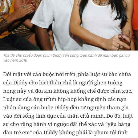
Tòa đã cho chiếu đoạn phim Diddy tấn công, bạo hành dã man bạn gái cũ
vào năm 2016
Đối mặt với cáo buộc nói trên, phía luật sư bào chữa
của Diddy cho biết thân chủ là người ghen tuông,
nóng nảy và đôi khi không khống chế được cảm xúc.
Luật sư của ông trùm hip-hop khẳng định các nạn
nhân đang cáo buộc Diddy đều tự nguyện tham gia
vào đời sống tình dục của thân chủ mình. Do đó, luật
sư cho rằng hành vi ngược đãi thể xác và "yêu bằng
dầu trẻ em" của Diddy không phải là phạm tội tình