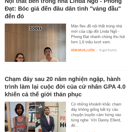
Nội thất bên trong nhà Linda Ngô - Phong
Đạt: Bóc giá đến đâu dân tình "váng đầu"
đến đó
Màn flex đồ nội thất trong nhà
mới của cặp đôi Linda Ngô -
Phong Đạt nhanh chóng thu hút
hơn 1,6 triệu lượt xem.
XEM MUA LUÔN
-
6 giờ trước
Chạm đáy sau 20 năm nghiện ngập, hành
trình làm lại cuộc đời của cử nhân GPA 4.0
khiến cả thế giới thán phục
Có những khoảnh khắc chạm
đáy không giống bất kỳ câu
chuyện truyền cảm hứng nào
từng nghe. Với Danny Ellerd,
đó…