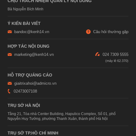
CHỊU TRÁCH NHIỆM QUẢN LÝ NỘI DUNG
Bà Nguyễn Bích Minh
Ý KIẾN BÀI VIẾT
bandoc@kenh14.vn
Câu hỏi thường gặp
HỢP TÁC NỘI DUNG
marketing@kenh14.vn
024 7309 5555
HỖ TRỢ QUẢNG CÁO
giaitrixahoi@admicro.vn
02473007108
TRỤ SỞ HÀ NỘI
Tầng 21, Tòa nhà Center Building, Hapulico Complex, Số 01, phố
Nguyễn Huy Tưởng, phường Thanh Xuân, thành phố Hà Nội
TRỤ SỞ TP.HỒ CHÍ MINH