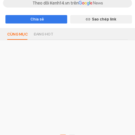
Theo dõi Kenh14.vn trên
Chia sẻ
Sao chép link
CÙNG MỤC
ĐANG HOT