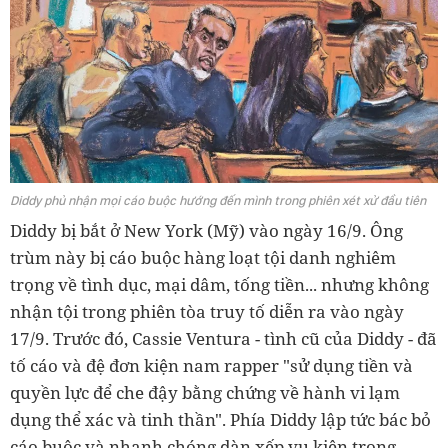
Diddy phủ nhận mọi cáo buộc hướng đến mình trong phiên xét xử đầu tiên
Diddy bị bắt ở New York (Mỹ) vào ngày 16/9. Ông
trùm này bị cáo buộc hàng loạt tội danh nghiêm
trọng về tình dục, mại dâm, tống tiền... nhưng không
nhận tội trong phiên tòa truy tố diễn ra vào ngày
17/9. Trước đó, Cassie Ventura - tình cũ của Diddy - đã
tố cáo và đệ đơn kiện nam rapper "sử dụng tiền và
quyền lực để che đậy bằng chứng về hành vi lạm
dụng thể xác và tinh thần". Phía Diddy lập tức bác bỏ
cáo buộc và nhanh chóng dàn xếp vụ kiện trong