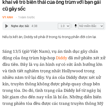
khai về trò biến thái của ông trùm với bạn gái
cũ gây sốc
VY ANH
1 năm trước
Nghe đọc bài
4:38
Nếu bị kết án, Diddy sẽ phải ở trong tù trong phần đời còn lại.
Sáng 13/5 (giờ Việt Nam), vụ án tình dục gây chấn
động của ông trùm hip-hop
Diddy
đã mở phiên xét xử
đầu tiên. Đây là vụ án hình sự có sức ảnh hưởng lớn
và tình tiết nghiêm trọng nhất Hollywood trong
nhiều năm trở lại đây. Vụ án của Diddy được xét xử
kín, truyền thông không được phép quay chụp bên
trong tòa. Do đó, tình trạng của Diddy kể từ ngày bị
bắt giam cho đến nay vẫn là bí ẩn. Những diễn biến
trong phiên tòa đều được các trang truyền thông Mỹ