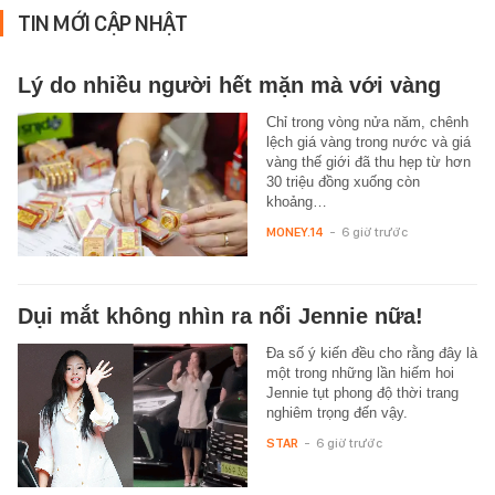
TIN MỚI CẬP NHẬT
Lý do nhiều người hết mặn mà với vàng
Chỉ trong vòng nửa năm, chênh
lệch giá vàng trong nước và giá
vàng thế giới đã thu hẹp từ hơn
30 triệu đồng xuống còn
khoảng…
MONEY.14
-
6 giờ trước
Dụi mắt không nhìn ra nổi Jennie nữa!
Đa số ý kiến đều cho rằng đây là
một trong những lần hiếm hoi
Jennie tụt phong độ thời trang
nghiêm trọng đến vậy.
STAR
-
6 giờ trước