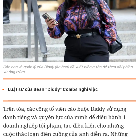
Các con và quản lý của Diddy (áo hoa) đã xuất hiện ở tòa để theo dõi phiên
xử ông trùm
Luật sư của Sean "Diddy" Combs nghỉ việc
Trên tòa, các công tố viên cáo buộc Diddy sử dụng
danh tiếng và quyền lực của mình để điều hành 1
doanh nghiệp tội phạm, tạo điều kiện cho những
cuộc thác loạn điên cuồng của anh diễn ra. Những