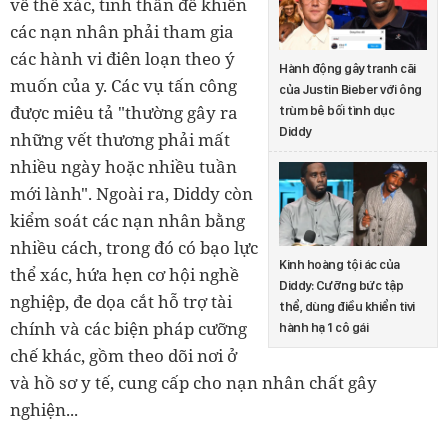
về thể xác, tinh thần để khiến
các nạn nhân phải tham gia
các hành vi điên loạn theo ý
Hành động gây tranh cãi
muốn của y. Các vụ tấn công
của Justin Bieber với ông
được miêu tả "thường gây ra
trùm bê bối tình dục
Diddy
những vết thương phải mất
nhiều ngày hoặc nhiều tuần
mới lành". Ngoài ra, Diddy còn
kiểm soát các nạn nhân bằng
nhiều cách, trong đó có bạo lực
Kinh hoàng tội ác của
thể xác, hứa hẹn cơ hội nghề
Diddy: Cưỡng bức tập
nghiệp, đe dọa cắt hỗ trợ tài
thể, dùng điều khiển tivi
chính và các biện pháp cưỡng
hành hạ 1 cô gái
chế khác, gồm theo dõi nơi ở
và hồ sơ y tế, cung cấp cho nạn nhân chất gây
nghiện...