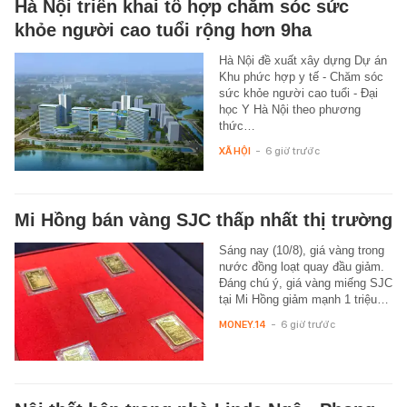
Hà Nội triển khai tổ hợp chăm sóc sức
khỏe người cao tuổi rộng hơn 9ha
Hà Nội đề xuất xây dựng Dự án
Khu phức hợp y tế - Chăm sóc
sức khỏe người cao tuổi - Đại
học Y Hà Nội theo phương
thức…
XÃ HỘI
-
6 giờ trước
Mi Hồng bán vàng SJC thấp nhất thị trường
Sáng nay (10/8), giá vàng trong
nước đồng loạt quay đầu giảm.
Đáng chú ý, giá vàng miếng SJC
tại Mi Hồng giảm mạnh 1 triệu…
MONEY.14
-
6 giờ trước