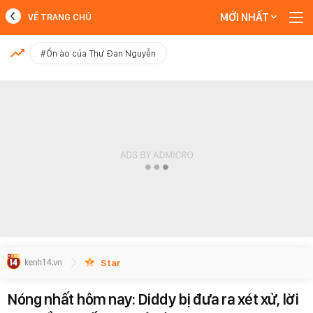
MỚI NHẤT
VỀ TRANG CHỦ
MỚI NHẤT
#Ồn ào của Thư Đan Nguyễn
Xem thêm
Star
Nóng nhất hôm nay: Diddy bị đưa ra xét xử, lời