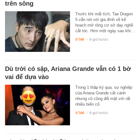
trên sông
Trước khi mất tích, Tae Dragon
5 vẫn nói với gia đình về kế
hoạch mở rộng cơ sở dạy nghề
cắt tóc. Hơn một ngày sau khi…
STAR
-
6 giờ trước
Dù trời có sập, Ariana Grande vẫn có 1 bờ
vai để dựa vào
Trong 1 thập kỷ qua, sự nghiệp
của Ariana Grande cất cánh
nhưng cô cũng đối mặt với rất
nhiều biến cố.
STAR
-
6 giờ trước