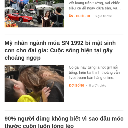
vết loang trên tường, vài chiếc
siêu xe đỗ ngay giữa sân, và…
ĂN - CHƠI - ĐI
-
6 giờ trước
Mỹ nhân ngành múa SN 1992 bí mật sinh
con cho đại gia: Cuộc sống hiện tại gây
choáng ngợp
Cô gái này từng là hot girl nổi
tiếng, hiện tại thỉnh thoảng vẫn
livestream bán hàng online.
ĐỜI SỐNG
-
6 giờ trước
90% người dùng không biết vì sao đầu móc
thước cuộn luôn lỏng lẻo