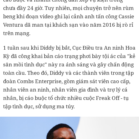
chưa đầy 24 giờ. Tuy nhiên, mọi chuyện trở nên rùm
beng khi đoạn video ghi lại cảnh anh tấn công Cassie
Ventura dã man tại khách sạn vào năm 2016 bị rò rỉ
trên mạng.
1 tuần sau khi Diddy bị bắt, Cục Điều tra An ninh Hoa
Kỳ đã công khai bản cáo trạng phơi bày tội ác của "kẻ
săn mồi tình dục" này ra ánh sáng và gây chấn động
toàn cầu. Theo đó, Diddy và các thành viên trong tập
đoàn Combs Enterprise, gồm giám sát viên cao cấp,
nhân viên an ninh, nhân viên gia đình và trợ lý cá
nhân, bị cáo buộc tổ chức nhiều cuộc Freak Off - tụ
tập tình dục, sử dụng ma túy.