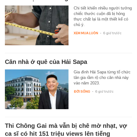
Chi tiết khiến nhiều người tưởng
chiếc thước cuộn đã bị hỏng
thực chất lại là một thiết kế có
chủ ý.
XEM MUA LUÔN
-
6 giờ trước
Căn nhà ở quê của Hải Sapa
Gia đình Hải Sapa từng tổ chức
tân gia rầm rộ cho căn nhà này
vào năm 2023.
ĐỜI SỐNG
-
6 giờ trước
Thi Chông Gai mà vẫn bị chê mờ nhạt, vợ
ca sĩ có hit 151 triệu views lên tiếng