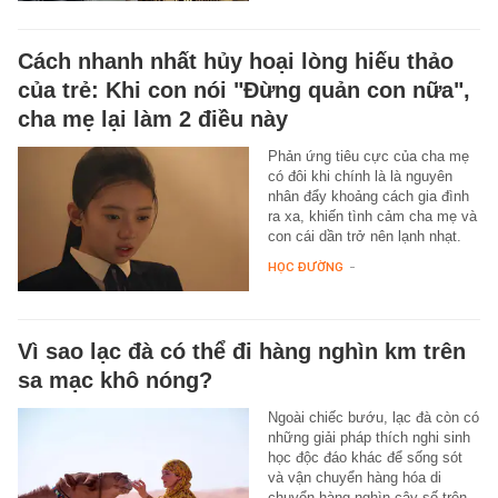
Cách nhanh nhất hủy hoại lòng hiếu thảo
của trẻ: Khi con nói "Đừng quản con nữa",
cha mẹ lại làm 2 điều này
Phản ứng tiêu cực của cha mẹ
có đôi khi chính là là nguyên
nhân đẩy khoảng cách gia đình
ra xa, khiến tình cảm cha mẹ và
con cái dần trở nên lạnh nhạt.
HỌC ĐƯỜNG
-
Vì sao lạc đà có thể đi hàng nghìn km trên
sa mạc khô nóng?
Ngoài chiếc bướu, lạc đà còn có
những giải pháp thích nghi sinh
học độc đáo khác để sống sót
và vận chuyển hàng hóa di
chuyển hàng nghìn cây số trên