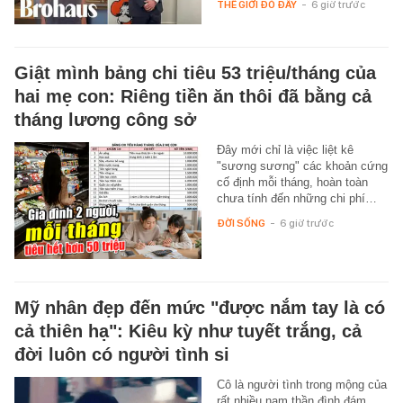
THẾ GIỚI ĐÓ ĐÂY
-
6 giờ trước
Giật mình bảng chi tiêu 53 triệu/tháng của
hai mẹ con: Riêng tiền ăn thôi đã bằng cả
tháng lương công sở
Đây mới chỉ là việc liệt kê
"sương sương" các khoản cứng
cố định mỗi tháng, hoàn toàn
chưa tính đến những chi phí…
ĐỜI SỐNG
-
6 giờ trước
Mỹ nhân đẹp đến mức "được nắm tay là có
cả thiên hạ": Kiêu kỳ như tuyết trắng, cả
đời luôn có người tình si
Cô là người tình trong mộng của
rất nhiều nam thần đình đám