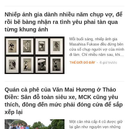
Nhiếp ảnh gia dành nhiều năm chụp vợ, để
rồi bẽ bàng nhận ra tình yêu phai tàn qua
từng khung ảnh
Mỗi buổi sáng, nhiếp ảnh gia
Masahisa Fukase đều đứng bên
cửa sổ chụp người vợ của mình
đi làm. Chỉ nhiều năm sau, khi…
THẾ GIỚI ĐÓ ĐÂY
-
6 giờ trước
Quán cà phê của Văn Mai Hương ở Thảo
Điền: Sân đỗ toàn siêu xe, MCK cũng yêu
thích, đông đến mức phải đóng cửa để sắp
xếp lại
Một căn nhà cấp 4 cũ được giữ
lại gần như nguyên vẹn những