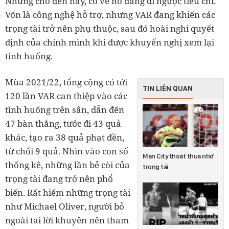
Nhưng cho đến nay, có vẻ nó đang đi ngược tiêu chí.
Vốn là công nghệ hỗ trợ, nhưng VAR đang khiến các
trọng tài trở nên phụ thuộc, sau đó hoài nghi quyết
định của chính mình khi được khuyến nghị xem lại
tình huống.
Mùa 2021/22, tổng cộng có tới
TIN LIÊN QUAN
120 lần VAR can thiệp vào các
tình huống trên sân, dẫn đến
47 bàn thắng, tước đi 43 quả
khác, tạo ra 38 quả phạt đền,
từ chối 9 quả. Nhìn vào con số
Man City thoát thua nhờ
thống kê, những lần bẻ còi của
trọng tài
trọng tài đang trở nên phổ
biến. Rất hiếm những trọng tài
như Michael Oliver, người bỏ
ngoài tai lời khuyên nên tham