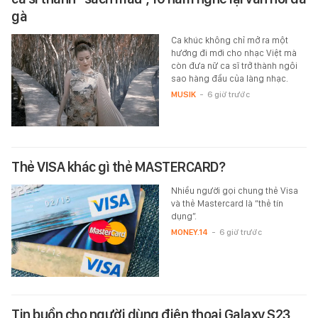
gà
Ca khúc không chỉ mở ra một
hướng đi mới cho nhạc Việt mà
còn đưa nữ ca sĩ trở thành ngôi
sao hàng đầu của làng nhạc.
MUSIK
-
6 giờ trước
Thẻ VISA khác gì thẻ MASTERCARD?
Nhiều người gọi chung thẻ Visa
và thẻ Mastercard là “thẻ tín
dụng”.
MONEY.14
-
6 giờ trước
Tin buồn cho người dùng điện thoại Galaxy S23