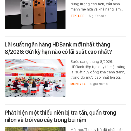
dung lượng cao hơn, cấu hình
mạnh mẽ hơn và khả năng làm…
TEK-LIFE
-
5 giờ trước
Lãi suất ngân hàng HDBank mới nhất tháng
8/2026: Gửi kỳ hạn nào có lãi suất cao nhất?
Bước sang tháng 8/2026,
HDBank tiếp tục duy trì mặt bằng
lãi suất huy động khá cạnh tranh,
trong đó mức cao nhất lên tới…
MONEY.14
-
5 giờ trước
Phát hiện một thiếu niên bị tra tấn, quấn trong
nilon và trói vào cây trong bụi rậm
Một người chạy bộ đã phát hiện