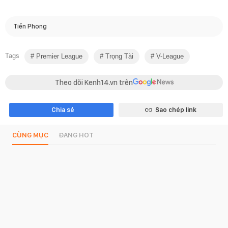
Tiền Phong
Tags
Premier League
Trọng Tài
V-League
Theo dõi Kenh14.vn trên
Chia sẻ
Sao chép link
CÙNG MỤC
ĐANG HOT