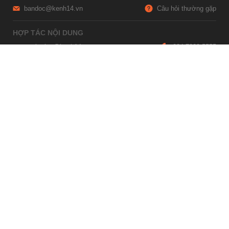
bandoc@kenh14.vn
Câu hỏi thường gặp
HỢP TÁC NỘI DUNG
marketing@kenh14.vn
024 7309 5555
HỖ TRỢ QUẢNG CÁO
giaitrixahoi@admicro.vn
02473007108
TRỤ SỞ HÀ NỘI
Tầng 21, Tòa nhà Center Building, Hapulico Complex, Số 01, phố
Nguyễn Huy Tưởng, phường Thanh Xuân, thành phố Hà Nội
TRỤ SỞ TP.HỒ CHÍ MINH
Tầng 4, Tòa nhà 123, số 127 Võ Văn Tần, Phường Xuân Hòa, TPHCM
Giấy phép thiết lập trang thông tin điện tử tổng hợp trên mạng số
2215/GP-TTĐT do Sở Thông tin và Truyền thông Hà Nội cấp ngày 10