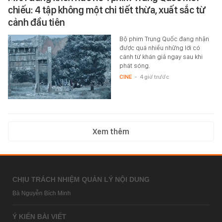
chiếu: 4 tập không một chi tiết thừa, xuất sắc từ
cảnh đầu tiên
Bộ phim Trung Quốc đang nhận
được quá nhiều những lời có
cánh từ khán giả ngay sau khi
phát sóng.
CINE
-
4 giờ trước
Xem thêm
CHỊU TRÁCH NHIỆM QUẢN LÝ NỘI DUNG
Bà Nguyễn Bích Minh
Ý KIẾN BÀI VIẾT