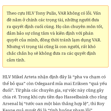
Theo cựu HLV Tony Pulis, VAR không có lỗi. Vấn
đề nằm ở chính các trọng tài, những người đưa
ra quyết định cuối cùng. Họ cần chuyên môn tốt,
đảm bảo sự công tâm và kiên định với phán
quyết của mình, đồng thời tránh lạm dụng VAR.
Nhưng vì trọng tài cũng là con người, rất khó
chắc chắn họ sẽ không đưa ra các quyết định
cảm tính.
HLV Mikel Arteta nhận định đây là “pha va chạm có
thể bỏ qua” còn Odegaard mỉa mai Eriksen “quá yếu
đuối”. Từ phía các chuyên gia, sự việc này cũng gây
chia rẽ. Trong khi cựu tiền đạo Hasselbaink cho rằng
Arsenal bị “tước oan một bàn thắng hợp lệ”, thì Roy
Keane quả quyết đó là “tình huống phạm lỗi”.