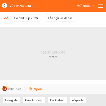
VỀ TRANG CHỦ
MỚI NHẤT
MỚI NHẤT
#World Cup 2026
#Ăn ngủ Pickleball
Xem thêm
Sport
Bóng đá
Hậu Trường
Pickleball
eSports