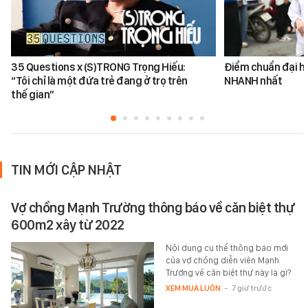
35 Questions x (S)TRONG Trọng Hiếu:
Điểm chuẩn đại h
“Tôi chỉ là một đứa trẻ đang ở trọ trên
NHANH nhất
thế gian”
TIN MỚI CẬP NHẬT
Vợ chồng Mạnh Trường thông báo về căn biệt thự
600m2 xây từ 2022
Nội dung cụ thể thông báo mới
của vợ chồng diễn viên Mạnh
Trường về căn biệt thự này là gì?
XEM MUA LUÔN
-
7 giờ trước