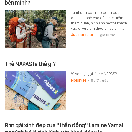
bên mình?
Từ những con phố đông đúc,
quán cà phê cho đến các điểm
tham quan, hình ảnh một vị khách
vừa đi vừa ôm theo chiếc bình…
ĂN - CHƠI - ĐI
-
5 giờ trước
Thẻ NAPAS là thẻ gì?
Vì sao lại gọi là thẻ NAPAS?
MONEY.14
-
5 giờ trước
Bạn gái xinh đẹp của "thần đồng" Lamine Yamal