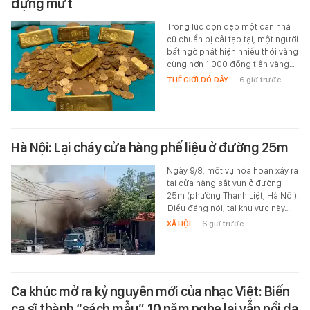
đựng mứt
Trong lúc dọn dẹp một căn nhà
cũ chuẩn bị cải tạo tại, một người
bất ngờ phát hiện nhiều thỏi vàng
cùng hơn 1.000 đồng tiền vàng…
THẾ GIỚI ĐÓ ĐÂY
-
6 giờ trước
Hà Nội: Lại cháy cửa hàng phế liệu ở đường 25m
Ngày 9/8, một vụ hỏa hoạn xảy ra
tại cửa hàng sắt vụn ở đường
25m (phường Thanh Liệt, Hà Nội).
Điều đáng nói, tại khu vực này…
XÃ HỘI
-
6 giờ trước
Ca khúc mở ra kỷ nguyên mới của nhạc Việt: Biến
ca sĩ thành “sách mẫu”, 10 năm nghe lại vẫn nổi da