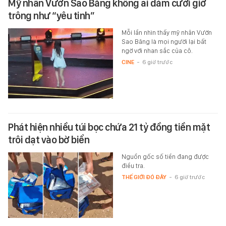
Mỹ nhân Vườn Sao Băng không ai dám cưới giờ
trông như “yêu tinh”
Mỗi lần nhìn thấy mỹ nhân Vườn
Sao Băng là mọi người lại bất
ngờ với nhan sắc của cô.
CINE
-
6 giờ trước
Phát hiện nhiều túi bọc chứa 21 tỷ đồng tiền mặt
trôi dạt vào bờ biển
Nguồn gốc số tiền đang được
điều tra.
THẾ GIỚI ĐÓ ĐÂY
-
6 giờ trước