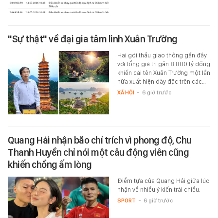
"Sự thật" về đại gia tâm linh Xuân Trường
Hai gói thầu giao thông gần đây
với tổng giá trị gần 8.800 tỷ đồng
khiến cái tên Xuân Trường một lần
nữa xuất hiện dày đặc trên các…
XÃ HỘI
-
6 giờ trước
Quang Hải nhận bão chỉ trích vì phong độ, Chu
Thanh Huyền chỉ nói một câu động viên cũng
khiến chồng ấm lòng
Điểm tựa của Quang Hải giữa lúc
nhận về nhiều ý kiến trái chiều.
SPORT
-
6 giờ trước