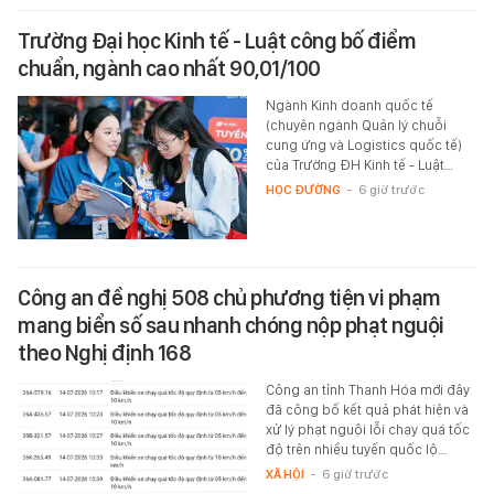
Trường Đại học Kinh tế - Luật công bố điểm
chuẩn, ngành cao nhất 90,01/100
Ngành Kinh doanh quốc tế
(chuyên ngành Quản lý chuỗi
cung ứng và Logistics quốc tế)
của Trường ĐH Kinh tế - Luật…
HỌC ĐƯỜNG
-
6 giờ trước
Công an đề nghị 508 chủ phương tiện vi phạm
mang biển số sau nhanh chóng nộp phạt nguội
theo Nghị định 168
Công an tỉnh Thanh Hóa mới đây
đã công bố kết quả phát hiện và
xử lý phạt nguội lỗi chạy quá tốc
độ trên nhiều tuyến quốc lộ…
XÃ HỘI
-
6 giờ trước