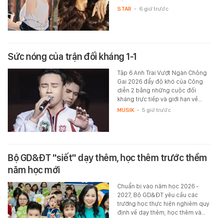
STAR
-
6 giờ trước
Sức nóng của trận đối kháng 1-1
Tập 6 Anh Trai Vượt Ngàn Chông
Gai 2026 đẩy độ khó của Công
diễn 2 bằng những cuộc đối
kháng trực tiếp và giới hạn về…
MUSIK
-
5 giờ trước
Bộ GD&ĐT "siết" dạy thêm, học thêm trước thềm
năm học mới
Chuẩn bị vào năm học 2026 -
2027, Bộ GD&ĐT yêu cầu các
trường học thực hiện nghiêm quy
định về dạy thêm, học thêm và…