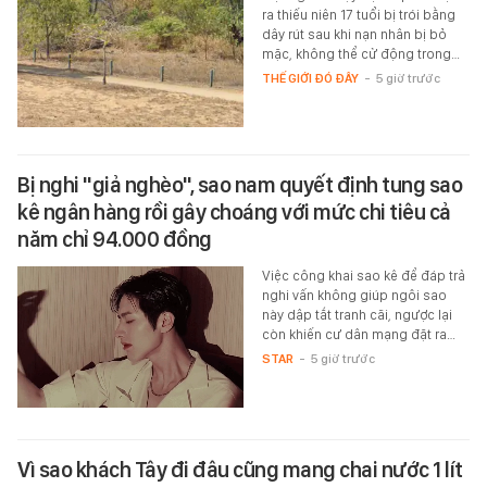
ra thiếu niên 17 tuổi bị trói bằng
dây rút sau khi nạn nhân bị bỏ
mặc, không thể cử động trong…
THẾ GIỚI ĐÓ ĐÂY
-
5 giờ trước
Bị nghi "giả nghèo", sao nam quyết định tung sao
kê ngân hàng rồi gây choáng với mức chi tiêu cả
năm chỉ 94.000 đồng
Việc công khai sao kê để đáp trả
nghi vấn không giúp ngôi sao
này dập tắt tranh cãi, ngược lại
còn khiến cư dân mạng đặt ra…
STAR
-
5 giờ trước
Vì sao khách Tây đi đâu cũng mang chai nước 1 lít