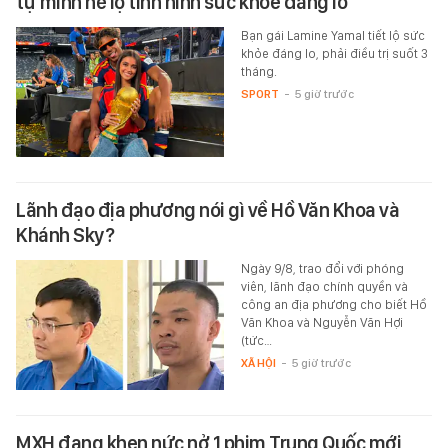
tự mình hé lộ tình hình sức khoẻ đáng lo
Bạn gái Lamine Yamal tiết lộ sức
khỏe đáng lo, phải điều trị suốt 3
tháng.
SPORT
-
5 giờ trước
Lãnh đạo địa phương nói gì về Hồ Văn Khoa và
Khánh Sky?
Ngày 9/8, trao đổi với phóng
viên, lãnh đạo chính quyền và
công an địa phương cho biết Hồ
Văn Khoa và Nguyễn Văn Hợi
(tức…
XÃ HỘI
-
5 giờ trước
MXH đang khen nức nở 1 phim Trung Quốc mới