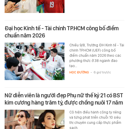
Đại học Kinh tế - Tài chính TP.HCM công bố điểm
chuẩn năm 2026
Chiều 9/8, Trường ĐH Kinh tế - Tài
chính TP.HCM (UEF) công bố
điểm chuẩn năm 2026 theo các
phương thức ở 38 ngành đào
tạo…
HỌC ĐƯỜNG
-
6 giờ trước
Nữ diễn viên là người đẹp Phụ nữ thế kỷ 21 có BST
kim cương hàng trăm tỷ, được chồng nuôi 17 năm
Cô hiện điều hành công ty riêng
và từng phát triển chuỗi 10 siêu
thị chuyên cung cấp thực phẩm
sạch.