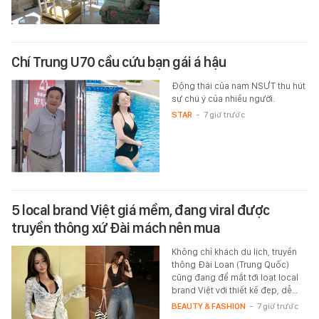
Chí Trung U70 cầu cứu bạn gái á hậu
Động thái của nam NSƯT thu hút
sự chú ý của nhiều người.
STAR
-
7 giờ trước
5 local brand Việt giá mềm, đang viral được
truyền thông xứ Đài mách nên mua
Không chỉ khách du lịch, truyền
thông Đài Loan (Trung Quốc)
cũng đang để mắt tới loạt local
brand Việt với thiết kế đẹp, dễ…
BEAUTY & FASHION
-
7 giờ trước