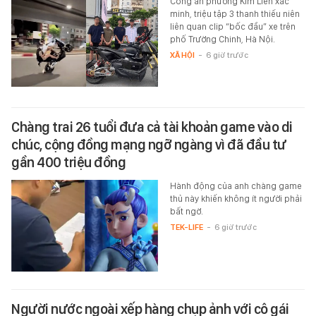
Công an phường Kim Liên xác
minh, triệu tập 3 thanh thiếu niên
liên quan clip “bốc đầu” xe trên
phố Trường Chinh, Hà Nội.
XÃ HỘI
-
6 giờ trước
Chàng trai 26 tuổi đưa cả tài khoản game vào di
chúc, cộng đồng mạng ngỡ ngàng vì đã đầu tư
gần 400 triệu đồng
Hành động của anh chàng game
thủ này khiến không ít người phải
bất ngờ.
TEK-LIFE
-
6 giờ trước
Người nước ngoài xếp hàng chụp ảnh với cô gái