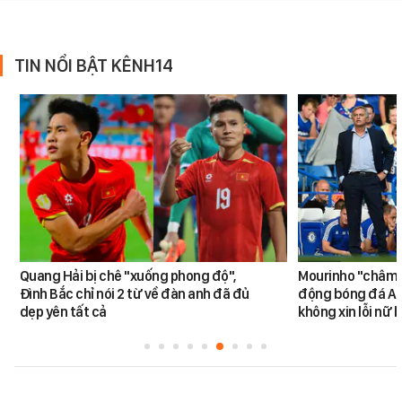
TIN NỔI BẬT KÊNH14
Quang Hải bị chê "xuống phong độ",
Mourinho "châm ng
Đình Bắc chỉ nói 2 từ về đàn anh đã đủ
động bóng đá An
dẹp yên tất cả
không xin lỗi nữ 