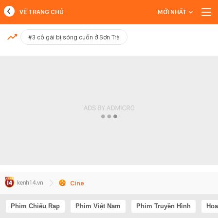
VỀ TRANG CHỦ
MỚI NHẤT
MỚI NHẤT
#3 cô gái bị sóng cuốn ở Sơn Trà
Xem thêm
Cine
Phim Chiếu Rạp
Phim Việt Nam
Phim Truyền Hình
Hoa