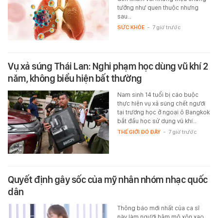
tưởng như quen thuộc nhưng
sau…
SỨC KHỎE
-
7 giờ trước
Vụ xả súng Thái Lan: Nghi phạm học dùng vũ khí 2
năm, không biểu hiện bất thường
Nam sinh 14 tuổi bị cáo buộc
thực hiện vụ xả súng chết người
tại trường học ở ngoại ô Bangkok
bắt đầu học sử dụng vũ khí…
THẾ GIỚI ĐÓ ĐÂY
-
7 giờ trước
Quyết định gây sốc của mỹ nhân nhóm nhạc quốc
dân
Thông báo mới nhất của ca sĩ
này làm người hâm mộ xôn xao.