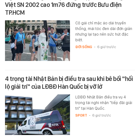
Việt SN 2002 cao 1m76 đứng trước Bưu điện
TP.HCM
Cô gái chỉ mặc áo dài truyền
thống, mái tóc đen dài đơn giản
nhưng lại tạo nên sức hút đặc
biệt.
ĐỜI SỐNG
-
6 giờ trước
4 trọng tài Nhật Bản bị điều tra sau khi bê bối "hối
lộ giải trí" của LĐBĐ Hàn Quốc bị vỡ lở
LĐBĐ Nhật Bản điều tra vụ 4
trọng tài nghi nhận "tiếp đãi giải
trí" tại Hàn Quốc.
SPORT
-
6 giờ trước