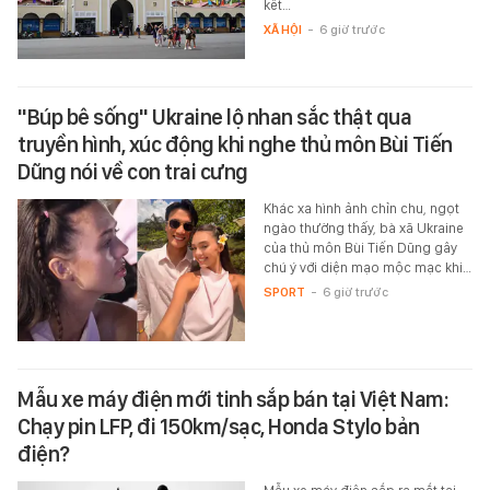
kết…
XÃ HỘI
-
6 giờ trước
"Búp bê sống" Ukraine lộ nhan sắc thật qua
truyền hình, xúc động khi nghe thủ môn Bùi Tiến
Dũng nói về con trai cưng
Khác xa hình ảnh chỉn chu, ngọt
ngào thường thấy, bà xã Ukraine
của thủ môn Bùi Tiến Dũng gây
chú ý với diện mạo mộc mạc khi…
SPORT
-
6 giờ trước
Mẫu xe máy điện mới tinh sắp bán tại Việt Nam:
Chạy pin LFP, đi 150km/sạc, Honda Stylo bản
điện?