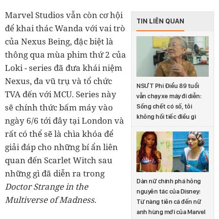
Marvel Studios vẫn còn cơ hội
TIN LIÊN QUAN
để khai thác Wanda với vai trò
của Nexus Being, đặc biệt là
thông qua mùa phim thứ 2 của
Loki - series đã đưa khái niệm
Nexus, đa vũ trụ và tổ chức
NSƯT Phi Điểu 89 tuổi
TVA đến với MCU. Series này
vẫn chạy xe máy đi diễn:
sẽ chính thức bấm máy vào
Sống chết có số, tôi
không hối tiếc điều gì
ngày 6/6 tới đây tại London và
rất có thể sẽ là chìa khóa để
giải đáp cho những bí ẩn liên
quan đến Scarlet Witch sau
những gì đã diễn ra trong
Dàn nữ chính phá hỏng
Doctor Strange in the
nguyên tác của Disney:
Multiverse of Madness
.
Từ nàng tiên cá đến nữ
anh hùng mới của Marvel