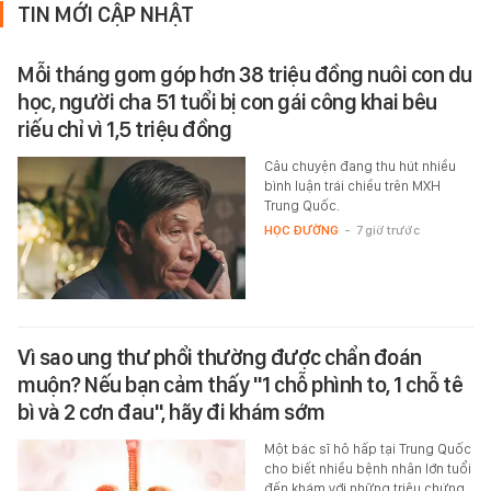
TIN MỚI CẬP NHẬT
Mỗi tháng gom góp hơn 38 triệu đồng nuôi con du
học, người cha 51 tuổi bị con gái công khai bêu
riếu chỉ vì 1,5 triệu đồng
Câu chuyện đang thu hút nhiều
bình luận trái chiều trên MXH
Trung Quốc.
HỌC ĐƯỜNG
-
7 giờ trước
Vì sao ung thư phổi thường được chẩn đoán
muộn? Nếu bạn cảm thấy "1 chỗ phình to, 1 chỗ tê
bì và 2 cơn đau", hãy đi khám sớm
Một bác sĩ hô hấp tại Trung Quốc
cho biết nhiều bệnh nhân lớn tuổi
đến khám với những triệu chứng