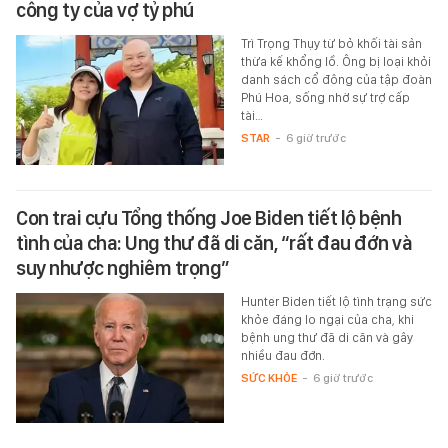
công ty của vợ tỷ phú
Trì Trọng Thụy từ bỏ khối tài sản
thừa kế khổng lồ. Ông bị loại khỏi
danh sách cổ đông của tập đoàn
Phú Hoa, sống nhờ sự trợ cấp
tài…
STAR
-
6 giờ trước
Con trai cựu Tổng thống Joe Biden tiết lộ bệnh
tình của cha: Ung thư đã di căn, “rất đau đớn và
suy nhược nghiêm trọng”
Hunter Biden tiết lộ tình trạng sức
khỏe đáng lo ngại của cha, khi
bệnh ung thư đã di căn và gây
nhiều đau đớn.
SỨC KHỎE
-
6 giờ trước