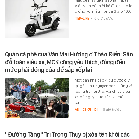
Mẫu xe máy điện sắp ra mắt tại
Việt Nam có thiết kế được cho là
giống với mẫu Honda Stylo 160.
TEK-LIFE
-
6 giờ trước
Quán cà phê của Văn Mai Hương ở Thảo Điền: Sân
đỗ toàn siêu xe, MCK cũng yêu thích, đông đến
mức phải đóng cửa để sắp xếp lại
Một căn nhà cấp 4 cũ được giữ
lại gần như nguyên vẹn những vết
loang trên tường, vài chiếc siêu
xe đỗ ngay giữa sân, và một
tấm…
ĂN - CHƠI - ĐI
-
6 giờ trước
"Đường Tăng" Trì Trọng Thụy bị xóa tên khỏi các