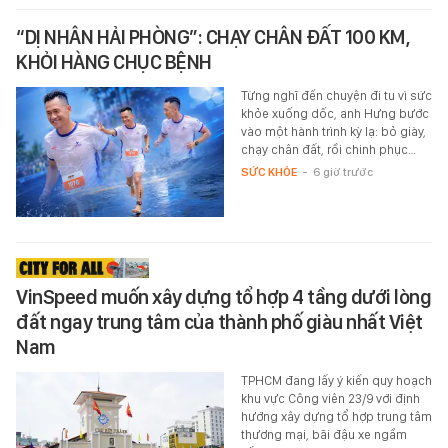
“DỊ NHÂN HẢI PHÒNG”: CHẠY CHÂN ĐẤT 100 KM,
KHỎI HÀNG CHỤC BỆNH
Từng nghĩ đến chuyện đi tu vì sức
khỏe xuống dốc, anh Hưng bước
vào một hành trình kỳ lạ: bỏ giày,
chạy chân đất, rồi chinh phục…
SỨC KHỎE
-
6 giờ trước
VinSpeed muốn xây dựng tổ hợp 4 tầng dưới lòng
đất ngay trung tâm của thành phố giàu nhất Việt
Nam
TPHCM đang lấy ý kiến quy hoạch
khu vực Công viên 23/9 với định
hướng xây dựng tổ hợp trung tâm
thương mại, bãi đậu xe ngầm