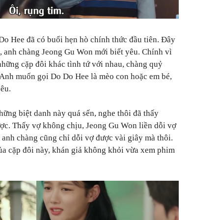
o Hee đã có buổi hẹn hò chính thức đầu tiên. Đây
ỷ, anh chàng Jeong Gu Won mới biết yêu. Chính vì
những cặp đôi khác tình tứ với nhau, chàng quỷ
 Anh muốn gọi Do Do Hee là mèo con hoặc em bé,
yêu.
ững biệt danh này quá sến, nghe thôi đã thấy
ợc. Thấy vợ không chịu, Jeong Gu Won liền dỗi vợ
, anh chàng cũng chỉ dỗi vợ được vài giây mà thôi.
a cặp đôi này, khán giả không khỏi vừa xem phim