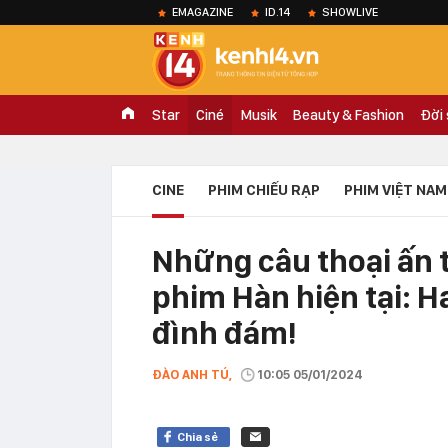
EMAGAZINE
ID.14
SHOWLIVE
Star
Ciné
Musik
Beauty & Fashion
Đời
CINE
PHIM CHIẾU RẠP
PHIM VIỆT NAM
Những câu thoại ấn 
phim Hàn hiện tại: H
đình đám!
ĐÀO ANH TÚ,
10:05 05/01/2024
Chia sẻ