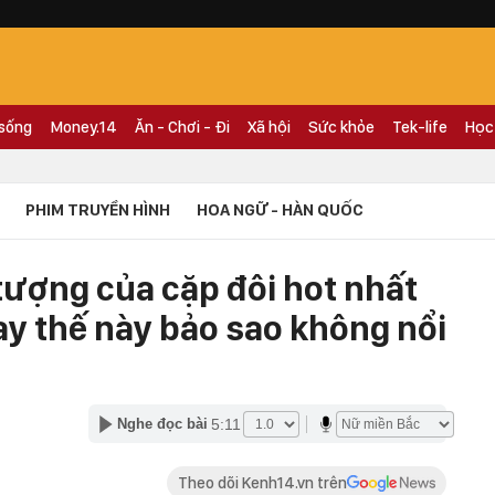
 sống
Money.14
Ăn - Chơi - Đi
Xã hội
Sức khỏe
Tek-life
Học
PHIM TRUYỀN HÌNH
HOA NGỮ - HÀN QUỐC
tượng của cặp đôi hot nhất
ay thế này bảo sao không nổi
5:11
Nghe đọc bài
Theo dõi Kenh14.vn trên