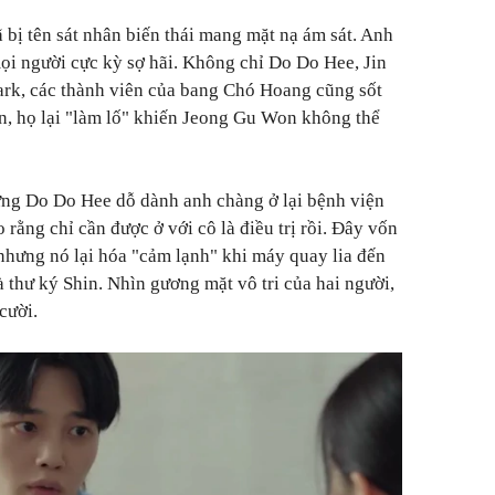
 bị tên sát nhân biến thái mang mặt nạ ám sát. Anh
ọi người cực kỳ sợ hãi. Không chỉ Do Do Hee, Jin
rk, các thành viên của bang Chó Hoang cũng sốt
ên, họ lại "làm lố" khiến Jeong Gu Won không thể
ng Do Do Hee dỗ dành anh chàng ở lại bệnh viện
o rằng chỉ cần được ở với cô là điều trị rồi. Đây vốn
 nhưng nó lại hóa "cảm lạnh" khi máy quay lia đến
à thư ký Shin. Nhìn gương mặt vô tri của hai người,
cười.