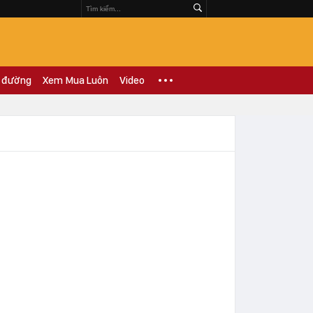
 đường
Xem Mua Luôn
Video