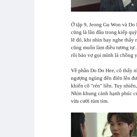
Ở tập 9, Jeong Gu Won và Do D
cũng là lần đầu trong kiếp qu
lẽ đó, khi nhìn hay nghe thấy 
cũng muốn làm điều tương tự.
rồi bảo vợ gọi mình là chồng 
Về phần Do Do Hee, cô thấy nh
ngượng ngùng đến điên lên đư
khiến cô "rén" liền. Tuy nhiên
Nhìn khung cảnh hạnh phúc củ
vừa cười tủm tỉm.