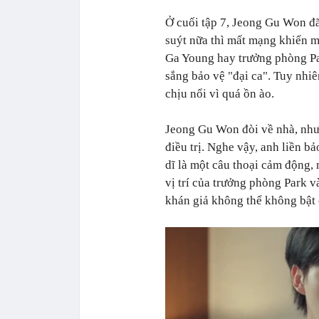
Ở cuối tập 7, Jeong Gu Won đã
suýt nữa thì mất mạng khiến m
Ga Young hay trưởng phòng Pa
sắng bảo vệ "đại ca". Tuy nhi
chịu nổi vì quá ồn ào.
Jeong Gu Won đòi về nhà, như
điều trị. Nghe vậy, anh liền bả
dĩ là một câu thoại cảm động,
vị trí của trưởng phòng Park v
khán giả không thể không bật 