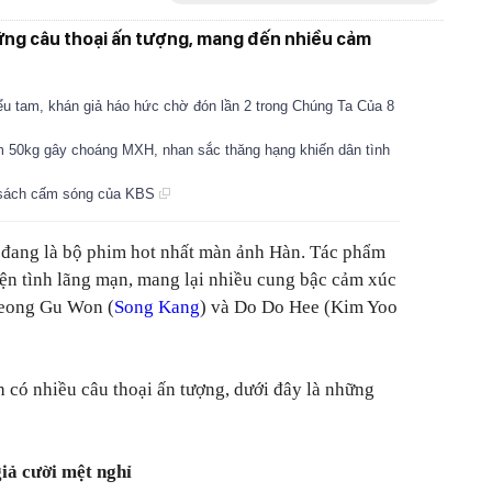
ững câu thoại ấn tượng, mang đến nhiều cảm
ểu tam, khán giả háo hức chờ đón lần 2 trong Chúng Ta Của 8
 50kg gây choáng MXH, nhan sắc thăng hạng khiến dân tình
h sách cấm sóng của KBS
đang là bộ phim hot nhất màn ảnh Hàn. Tác phẩm
ện tình lãng mạn, mang lại nhiều cung bậc cảm xúc
Jeong Gu Won (
Song Kang
) và Do Do Hee (Kim Yoo
h có nhiều câu thoại ấn tượng, dưới đây là những
iả cười mệt nghỉ