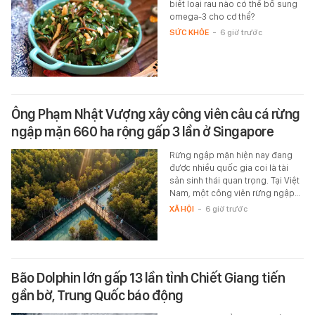
biết loại rau nào có thể bổ sung
omega-3 cho cơ thể?
SỨC KHỎE
-
6 giờ trước
Ông Phạm Nhật Vượng xây công viên câu cá rừng
ngập mặn 660 ha rộng gấp 3 lần ở Singapore
Rừng ngập mặn hiện nay đang
được nhiều quốc gia coi là tài
sản sinh thái quan trọng. Tại Việt
Nam, một công viên rừng ngập…
XÃ HỘI
-
6 giờ trước
Bão Dolphin lớn gấp 13 lần tỉnh Chiết Giang tiến
gần bờ, Trung Quốc báo động