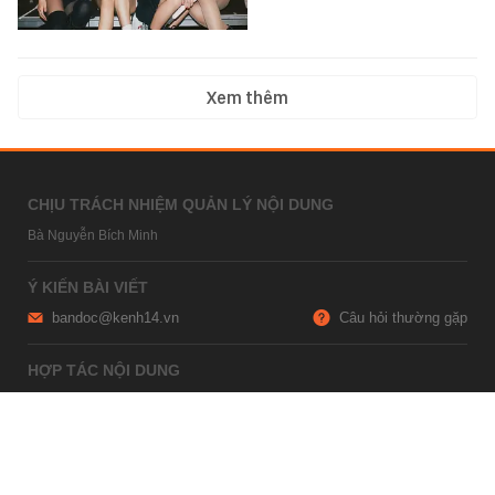
Xem thêm
CHỊU TRÁCH NHIỆM QUẢN LÝ NỘI DUNG
Bà Nguyễn Bích Minh
Ý KIẾN BÀI VIẾT
bandoc@kenh14.vn
Câu hỏi thường gặp
HỢP TÁC NỘI DUNG
marketing@kenh14.vn
024 7309 5555
HỖ TRỢ QUẢNG CÁO