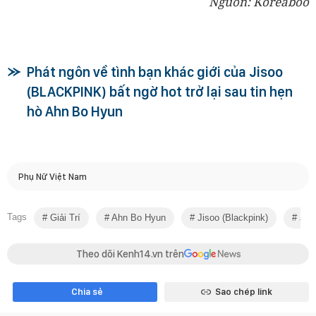
Nguồn: Koreaboo
Phát ngôn về tình bạn khác giới của Jisoo
(BLACKPINK) bất ngờ hot trở lại sau tin hẹn
hò Ahn Bo Hyun
Phụ Nữ Việt Nam
Tags
Giải Trí
Ahn Bo Hyun
Jisoo (blackpink)
Jiso
Theo dõi Kenh14.vn trên
Chia sẻ
Sao chép link