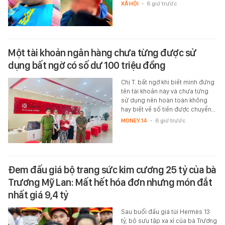
XÃ HỘI
-
6 giờ trước
Một tài khoản ngân hàng chưa từng được sử
dụng bất ngờ có số dư 100 triệu đồng
Chị T. bất ngờ khi biết mình đứng
tên tài khoản này và chưa từng
sử dụng nên hoàn toàn không
hay biết về số tiền được chuyển…
MONEY.14
-
6 giờ trước
Đem đấu giá bộ trang sức kim cương 25 tỷ của bà
Trương Mỹ Lan: Mất hết hóa đơn nhưng món đắt
nhất giá 9,4 tỷ
Sau buổi đấu giá túi Hermès 13
tỷ, bộ sưu tập xa xỉ của bà Trương