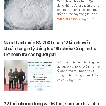
Các tỉnh ven biển Trung Quốc
đang khẩn trương chuẩn bị ứng
phó bão Dolphin, cơn bão thứ 4
đổ bộ nước này trong mùa hè…
THẾ GIỚI ĐÓ ĐÂY
-
6 giờ trước
Nam thanh niên SN 2001 nhận 12 lần chuyển
khoản tổng 5 tỷ đồng lúc 16h chiều: Công an hỗ
trợ hoàn trả cho người gửi
Một nhân viên công ty vàng bạc,
đá quý ở Hà Nội chuyển nhầm 5
tỷ đồng vào tài khoản người
trùng họ tên. Công an xã Hoàn…
XÃ HỘI
-
5 giờ trước
32 tuổi nhưng đóng vai 16 tuổi, sao nam bị ví như