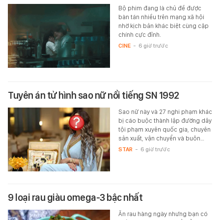
Bộ phim đang là chủ đề được
bàn tán nhiều trên mạng xã hội
nhờ kịch bản khác biệt cùng cặp
chính cực đỉnh.
CINE
-
6 giờ trước
Tuyên án tử hình sao nữ nổi tiếng SN 1992
Sao nữ này và 27 nghi phạm khác
bị cáo buộc thành lập đường dây
tội phạm xuyên quốc gia, chuyên
sản xuất, vận chuyển và buôn…
STAR
-
6 giờ trước
9 loại rau giàu omega-3 bậc nhất
Ăn rau hàng ngày nhưng bạn có