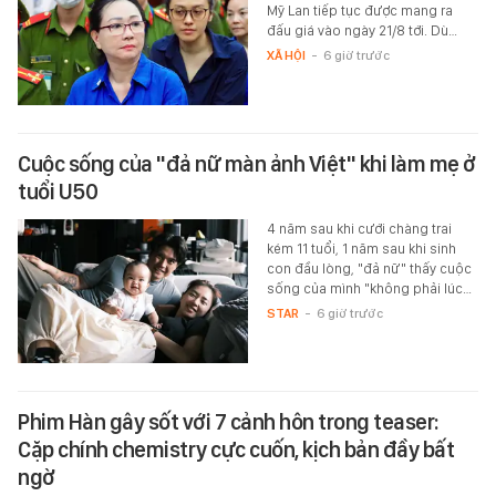
Mỹ Lan tiếp tục được mang ra
đấu giá vào ngày 21/8 tới. Dù…
XÃ HỘI
-
6 giờ trước
Cuộc sống của "đả nữ màn ảnh Việt" khi làm mẹ ở
tuổi U50
4 năm sau khi cưới chàng trai
kém 11 tuổi, 1 năm sau khi sinh
con đầu lòng, "đả nữ" thấy cuộc
sống của mình "không phải lúc…
STAR
-
6 giờ trước
Phim Hàn gây sốt với 7 cảnh hôn trong teaser:
Cặp chính chemistry cực cuốn, kịch bản đầy bất
ngờ