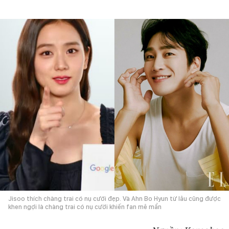
Jisoo thích chàng trai có nụ cười đẹp. Và Ahn Bo Hyun từ lâu cũng được
khen ngợi là chàng trai có nụ cười khiến fan mê mẩn