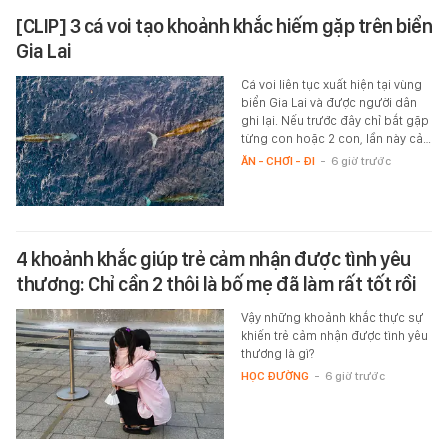
[CLIP] 3 cá voi tạo khoảnh khắc hiếm gặp trên biển
Gia Lai
Cá voi liên tục xuất hiện tại vùng
biển Gia Lai và được người dân
ghi lại. Nếu trước đây chỉ bắt gặp
từng con hoặc 2 con, lần này cả…
ĂN - CHƠI - ĐI
-
6 giờ trước
4 khoảnh khắc giúp trẻ cảm nhận được tình yêu
thương: Chỉ cần 2 thôi là bố mẹ đã làm rất tốt rồi
Vậy những khoảnh khắc thực sự
khiến trẻ cảm nhận được tình yêu
thương là gì?
HỌC ĐƯỜNG
-
6 giờ trước