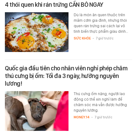
4 thói quen khi rán trứng CẦN BỎ NGAY
Dù là món ăn quen thuộc trên
mâm cơm gia đình, nhưng thói
quen rán trứng sai cách lại vô
tình biến thực phẩm giàu dinh…
SỨC KHỎE
-
7 giờ trước
Quốc gia đầu tiên cho nhân viên nghỉ phép chăm
thú cưng bị ốm: Tối đa 3 ngày, hưởng nguyên
lương!
Thú cưng ốm nặng, người lao
động có thể xin nghỉ làm để
chăm sóc mà vẫn được hưởng
nguyên lương.
MONEY.14
-
7 giờ trước