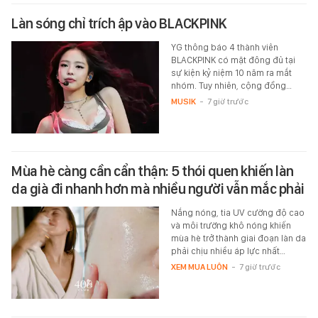
Làn sóng chỉ trích ập vào BLACKPINK
YG thông báo 4 thành viên
BLACKPINK có mặt đông đủ tại
sự kiện kỷ niệm 10 năm ra mắt
nhóm. Tuy nhiên, cộng đồng…
MUSIK
-
7 giờ trước
Mùa hè càng cần cẩn thận: 5 thói quen khiến làn
da già đi nhanh hơn mà nhiều người vẫn mắc phải
Nắng nóng, tia UV cường độ cao
và môi trường khô nóng khiến
mùa hè trở thành giai đoạn làn da
phải chịu nhiều áp lực nhất…
XEM MUA LUÔN
-
7 giờ trước