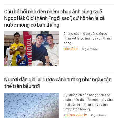
Cậu bé hồi nhỏ đen nhẻm chụp ảnh cùng Quế
Ngọc Hải: Giờ thành “ngôi sao”, cứ hô tên là cả
nước mong có bàn thắng
Chàng cầu thủ trẻ cũng được
nhận xét là có màn dậy thì thành
công.
ĐỜI SỐNG
-
6 giờ trước
Người dân ghi lại được cảnh tượng như ngày tận
thế trên bầu trời
Sự xuất hiện của hàng triệu con
châu chấu đã biến một ngày Chủ
nhật yên bình thành một cảnh
tượng kinh hoàng.
THẾ GIỚI ĐÓ ĐÂY
-
6 giờ trước