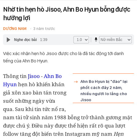
Nhờ tin hẹn hò Jisoo, Ahn Bo Hyun bỗng được
hưởng lợi
DƯƠNG NAM
3 năm trước
Nghe đọc bài
1:39
Việc xác nhận hẹn hò Jisoo được cho là đã tác động tới danh
tiếng của Ahn Bo Hyun.
Thông tin
Jisoo
-
Ahn Bo
Ahn Bo Hyun bị "đào" lại
Hyun
hẹn hò khiến khán
phốt cách đây 2 năm,
giả xôn xao bàn tán trong
nhiều người lo lắng cho
suốt những ngày vừa
Jisoo
qua. Sau khi tin tức nổ ra,
nam tài tử sinh năm 1988 bỗng trở thành gương mặt
được chú ý. Điều này được thể hiện rất rõ qua lượt
follow tăng đột biến trên Instagram mỹ nam
Hẹn