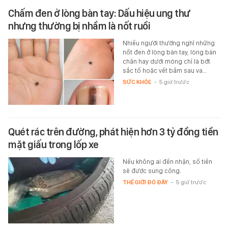
Chấm đen ở lòng bàn tay: Dấu hiệu ung thư
nhưng thường bị nhầm là nốt ruồi
Nhiều người thường nghĩ những
nốt đen ở lòng bàn tay, lòng bàn
chân hay dưới móng chỉ là bớt
sắc tố hoặc vết bầm sau va…
SỨC KHỎE
-
5 giờ trước
Quét rác trên đường, phát hiện hơn 3 tỷ đồng tiền
mặt giấu trong lốp xe
Nếu không ai đến nhận, số tiền
sẽ được sung công.
THẾ GIỚI ĐÓ ĐÂY
-
5 giờ trước