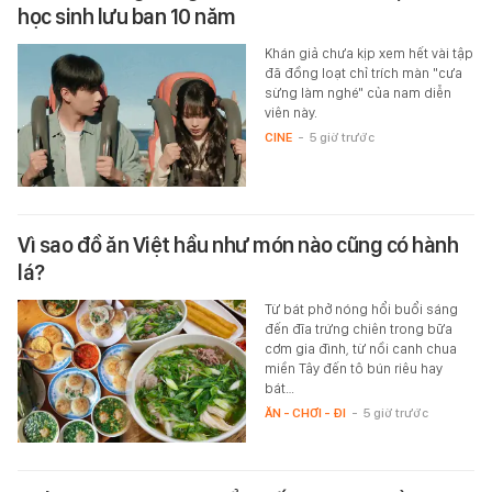
học sinh lưu ban 10 năm
Khán giả chưa kịp xem hết vài tập
đã đồng loạt chỉ trích màn "cưa
sừng làm nghé" của nam diễn
viên này.
CINE
-
5 giờ trước
Vì sao đồ ăn Việt hầu như món nào cũng có hành
lá?
Từ bát phở nóng hổi buổi sáng
đến đĩa trứng chiên trong bữa
cơm gia đình, từ nồi canh chua
miền Tây đến tô bún riêu hay
bát…
ĂN - CHƠI - ĐI
-
5 giờ trước