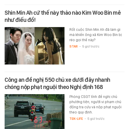
Shin Min Ah cứ thế này thảo nào Kim Woo Bin mê
như điếu đổ!
Rốt cuộc Shin Min Ah đã làm gì
mà khiến ông xã Kim Woo Bin bị
réo gọi thế này?
STAR
-
5 giờ trước
Công an đề nghị 550 chủ xe dưới đây nhanh
chóng nộp phạt nguội theo Nghị định 168
Phòng CSGT tỉnh đề nghị chủ
phương tiện, người vi phạm chủ
động tra cứu và nộp phạt nguội
theo quy định.
TEK-LIFE
-
5 giờ trước