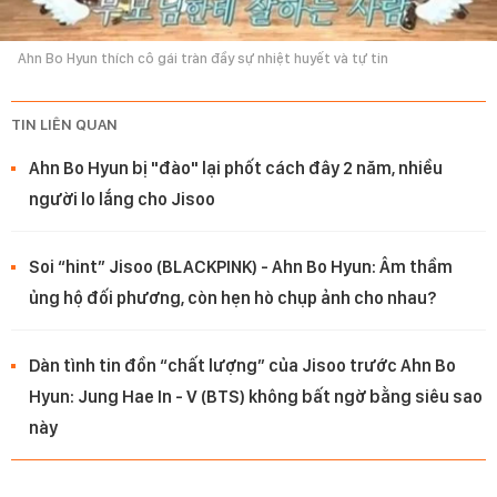
Ahn Bo Hyun thích cô gái tràn đầy sự nhiệt huyết và tự tin
TIN LIÊN QUAN
Ahn Bo Hyun bị "đào" lại phốt cách đây 2 năm, nhiều
người lo lắng cho Jisoo
Soi “hint” Jisoo (BLACKPINK) - Ahn Bo Hyun: Âm thầm
ủng hộ đối phương, còn hẹn hò chụp ảnh cho nhau?
Dàn tình tin đồn “chất lượng” của Jisoo trước Ahn Bo
Hyun: Jung Hae In - V (BTS) không bất ngờ bằng siêu sao
này