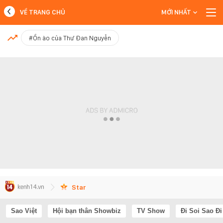
VỀ TRANG CHỦ
MỚI NHẤT
MỚI NHẤT
#Ồn ào của Thư Đan Nguyễn
Xem thêm
Star
Sao Việt
Hội bạn thân Showbiz
TV Show
Đi Soi Sao Đi