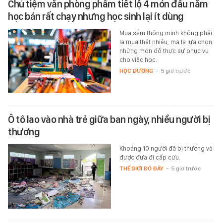
Chủ tiệm văn phòng phẩm tiết lộ 4 món đầu năm
học bán rất chạy nhưng học sinh lại ít dùng
Mua sắm thông minh không phải
là mua thật nhiều, mà là lựa chọn
những món đồ thực sự phục vụ
cho việc học.
HỌC ĐƯỜNG
-
5 giờ trước
Ô tô lao vào nhà trẻ giữa ban ngày, nhiều người bị
thương
Khoảng 10 người đã bị thương và
được đưa đi cấp cứu.
THẾ GIỚI ĐÓ ĐÂY
-
5 giờ trước