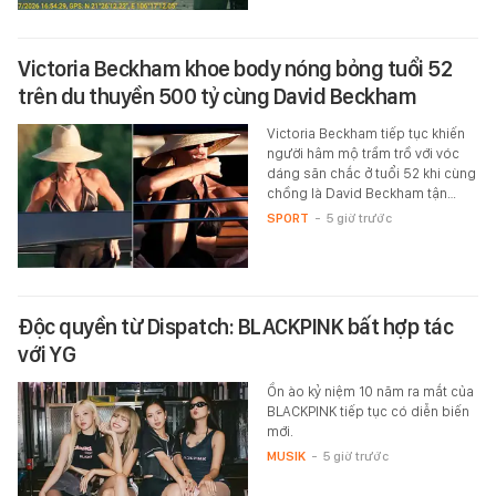
Victoria Beckham khoe body nóng bỏng tuổi 52
trên du thuyền 500 tỷ cùng David Beckham
Victoria Beckham tiếp tục khiến
người hâm mộ trầm trồ với vóc
dáng săn chắc ở tuổi 52 khi cùng
chồng là David Beckham tận…
SPORT
-
5 giờ trước
Độc quyền từ Dispatch: BLACKPINK bất hợp tác
với YG
Ồn ào kỷ niệm 10 năm ra mắt của
BLACKPINK tiếp tục có diễn biến
mới.
MUSIK
-
5 giờ trước