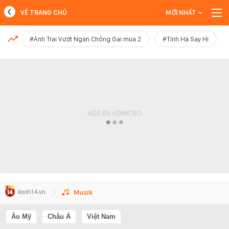
VỀ TRANG CHỦ
MỚI NHẤT
MỚI NHẤT
#Anh Trai Vượt Ngàn Chông Gai mùa 2
#Tinh Hà Say Hi
Xem thêm
Musik
Âu Mỹ
Châu Á
Việt Nam