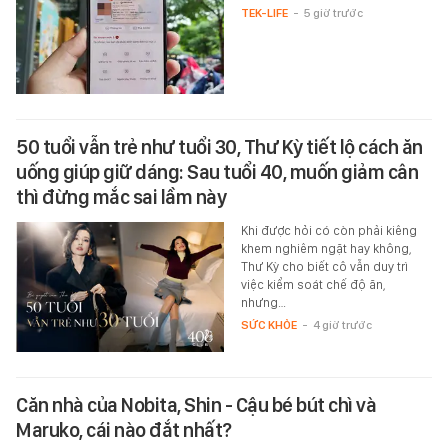
TEK-LIFE
-
5 giờ trước
50 tuổi vẫn trẻ như tuổi 30, Thư Kỳ tiết lộ cách ăn
uống giúp giữ dáng: Sau tuổi 40, muốn giảm cân
thì đừng mắc sai lầm này
Khi được hỏi có còn phải kiêng
khem nghiêm ngặt hay không,
Thư Kỳ cho biết cô vẫn duy trì
việc kiểm soát chế độ ăn,
nhưng…
SỨC KHỎE
-
4 giờ trước
Căn nhà của Nobita, Shin - Cậu bé bút chì và
Maruko, cái nào đắt nhất?