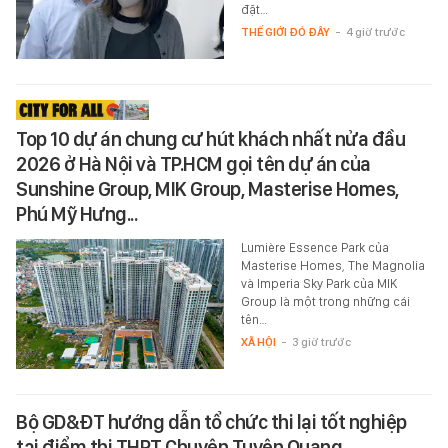
đặt…
THẾ GIỚI ĐÓ ĐÂY
-
4 giờ trước
Top 10 dự án chung cư hút khách nhất nửa đầu
2026 ở Hà Nội và TP.HCM gọi tên dự án của
Sunshine Group, MIK Group, Masterise Homes,
Phú Mỹ Hưng...
Lumière Essence Park của
Masterise Homes, The Magnolia
và Imperia Sky Park của MIK
Group là một trong những cái
tên…
XÃ HỘI
-
3 giờ trước
Bộ GD&ĐT hướng dẫn tổ chức thi lại tốt nghiệp
tại điểm thi THPT Chuyên Tuyên Quang