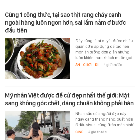
Cùng 1 công thức, tại sao thịt rang cháy cạnh
ngoài hàng luôn ngon hơn, sai lầm nằm ở bước
đầu tiên
Đây cũng là bí quyết được nhiều
quán cơm áp dụng để tạo nên
món ăn tưởng đơn giản nhưng
luôn khiến thực khách muốn gọi…
ĂN - CHƠI - ĐI
-
4 giờ trước
Mỹ nhân Việt được đề cử đẹp nhất thế giới: Mặt
sang không góc chết, dáng chuẩn không phải bàn
Nhan sắc của người đẹp này
ngày càng thăng hạng, xuất hiện
ở đâu visual cũng "tràn màn hình".
CINE
-
4 giờ trước