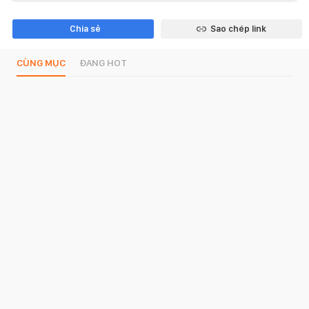
Chia sẻ
Sao chép link
CÙNG MỤC
ĐANG HOT