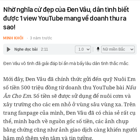
Nhờ nghĩa cử đẹp của Đen Vâu, dân tình biết
được 1 view YouTube mang về doanh thu ra
sao!
MINH KHÔI
3 năm trước
Nghe đọc bài
2:11
Đen Vâu vô tình đã giải đáp bí ẩn mà bấy lâu dân tình thắc mắc.
Mới đây, Đen Vâu đã chính thức gửi đến quỹ Nuôi Em
số tiền 500 triệu đồng từ doanh thu YouTube bài
Nấu
Ăn Cho Em
. Số tiền sẽ được sử dụng để nuôi cơm và
xây trường cho các em nhỏ ở vùng sâu vùng xa. Trên
trang fanpage của mình, Đen Vâu đã có chia sẻ rất cụ
thể, minh bạch về nguồn gốc số tiền, các ảnh chụp
bằng chứng cũng như ảnh giao dịch càng khiến người
hâm mộ thêm yên tâm và tin tưởng.