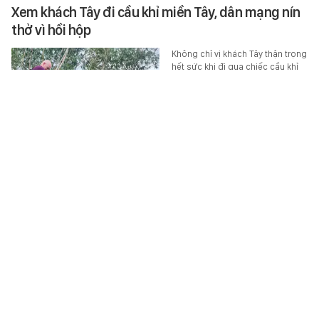
Xem khách Tây đi cầu khỉ miền Tây, dân mạng nín
thở vì hồi hộp
Không chỉ vị khách Tây thận trọng
hết sức khi đi qua chiếc cầu khỉ
làm bằng 2 thanh tre ở miền Tây,
người xem clip cũng nín thở vì
hồi…
ĂN - CHƠI - ĐI
-
3 giờ trước
Tạm giữ hình sự đối tượng đạp ngã người đàn
ông đang chạy xe máy ở Đắk Lắk
Liên quan vụ người đàn ông đạp
ngã người đi xe máy giữa đường
gây xôn xao dư luận, Công an
tỉnh Đắk Lắk đã tạm giữ hình sự…
XÃ HỘI
-
3 giờ trước