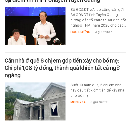
Bộ GD&ĐT vừa có công văn gửi
Sở GD&ĐT tỉnh Tuyên Quang,
hướng dẫn tổ chức thi lại kì thi tốt
nghiệp THPT năm 2026 cho các…
HỌC ĐƯỜNG
-
3 giờ trước
Căn nhà ở quê 6 chị em góp tiền xây cho bố mẹ:
Chi phí 1,08 tỷ đồng, thành quả khiến tất cả ngỡ
ngàng
Suốt 10 năm qua, 6 chị em nhà
này đều tiết kiệm tiền để xây nhà
cho bố mẹ.
MONEY.14
-
3 giờ trước