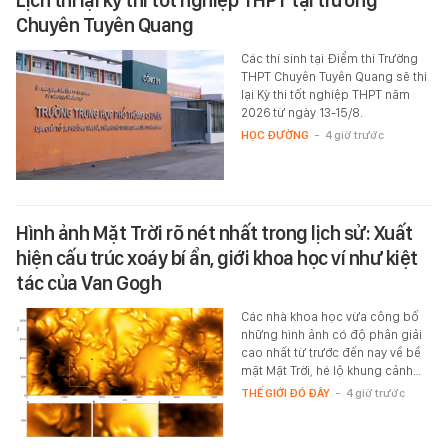
Lịch thi lại kỳ thi tốt nghiệp THPT tại trường
Chuyên Tuyên Quang
Các thí sinh tại Điểm thi Trường
THPT Chuyên Tuyên Quang sẽ thi
lại Kỳ thi tốt nghiệp THPT năm
2026 từ ngày 13-15/8.
HỌC ĐƯỜNG
-
4 giờ trước
Hình ảnh Mặt Trời rõ nét nhất trong lịch sử: Xuất
hiện cấu trúc xoáy bí ẩn, giới khoa học ví như kiệt
tác của Van Gogh
Các nhà khoa học vừa công bố
những hình ảnh có độ phân giải
cao nhất từ trước đến nay về bề
mặt Mặt Trời, hé lộ khung cảnh…
THẾ GIỚI ĐÓ ĐÂY
-
4 giờ trước