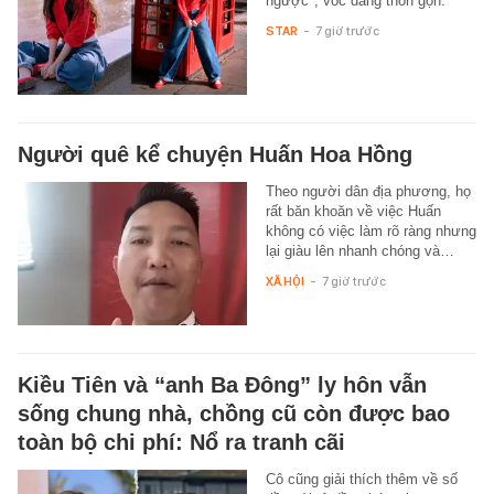
ngược", vóc dáng thon gọn.
STAR
-
7 giờ trước
Người quê kể chuyện Huấn Hoa Hồng
Theo người dân địa phương, họ
rất băn khoăn về việc Huấn
không có việc làm rõ ràng nhưng
lại giàu lên nhanh chóng và…
XÃ HỘI
-
7 giờ trước
Kiều Tiên và “anh Ba Đông” ly hôn vẫn
sống chung nhà, chồng cũ còn được bao
toàn bộ chi phí: Nổ ra tranh cãi
Cô cũng giải thích thêm về số