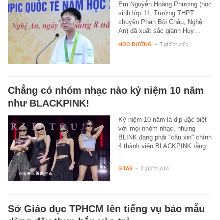
Em Nguyễn Hoàng Phương (học
sinh lớp 11, Trường THPT
chuyên Phan Bội Châu, Nghệ
An) đã xuất sắc giành Huy…
HỌC ĐƯỜNG
-
7 giờ trước
Chẳng có nhóm nhạc nào kỷ niệm 10 năm
như BLACKPINK!
Kỷ niệm 10 năm là dịp đặc biệt
với mọi nhóm nhạc, nhưng
BLINK đang phải "cầu xin" chính
4 thành viên BLACKPINK rằng:
…
STAR
-
7 giờ trước
Sở Giáo dục TPHCM lên tiếng vụ bảo mẫu