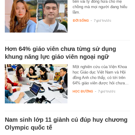
tiền vài tỷ đồng hứa cho mẹ
chồng mà mọi người đang hiểu
lầm.
ĐỜI SỐNG
-
7 giờ trước
Hơn 64% giáo viên chưa từng sử dụng
khung năng lực giáo viên ngoại ngữ
Một nghiên cứu của Viện Khoa
học Giáo dục Việt Nam và Hội
đồng Anh cho thấy, có tới trên
64% giáo viên được hỏi chưa…
HỌC ĐƯỜNG
-
7 giờ trước
Nam sinh lớp 11 giành cú đúp huy chương
Olympic quốc tế