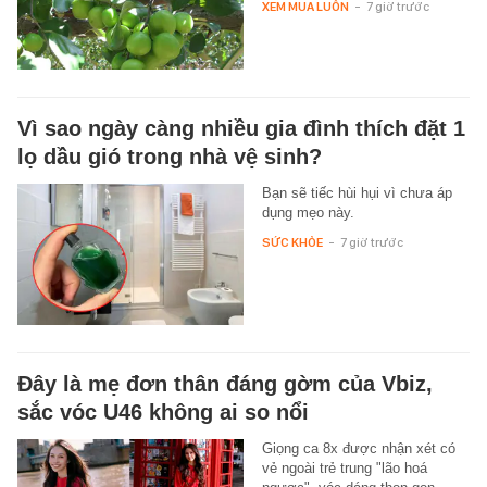
XEM MUA LUÔN
-
7 giờ trước
Vì sao ngày càng nhiều gia đình thích đặt 1
lọ dầu gió trong nhà vệ sinh?
Bạn sẽ tiếc hùi hụi vì chưa áp
dụng mẹo này.
SỨC KHỎE
-
7 giờ trước
Đây là mẹ đơn thân đáng gờm của Vbiz,
sắc vóc U46 không ai so nổi
Giọng ca 8x được nhận xét có
vẻ ngoài trẻ trung "lão hoá