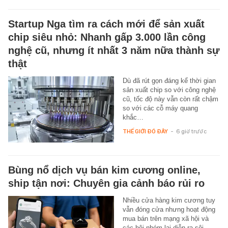
Startup Nga tìm ra cách mới để sản xuất
chip siêu nhỏ: Nhanh gấp 3.000 lần công
nghệ cũ, nhưng ít nhất 3 năm nữa thành sự
thật
Dù đã rút gọn đáng kể thời gian
sản xuất chip so với công nghệ
cũ, tốc độ này vẫn còn rất chậm
so với các cỗ máy quang
khắc…
THẾ GIỚI ĐÓ ĐÂY
-
6 giờ trước
Bùng nổ dịch vụ bán kim cương online,
ship tận nơi: Chuyên gia cảnh báo rủi ro
Nhiều cửa hàng kim cương tuy
vẫn đóng cửa nhưng hoạt động
mua bán trên mạng xã hội và
các hội nhóm lại diễn ra sôi…