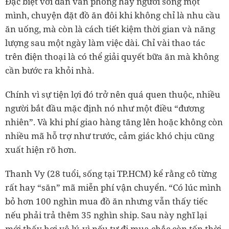
Đặc biệt với dân văn phòng hay người sống một
mình, chuyện đặt đồ ăn đôi khi không chỉ là nhu cầu
ăn uống, mà còn là cách tiết kiệm thời gian và năng
lượng sau một ngày làm việc dài. Chỉ vài thao tác
trên điện thoại là có thể giải quyết bữa ăn mà không
cần bước ra khỏi nhà.
Chính vì sự tiện lợi đó trở nên quá quen thuộc, nhiều
người bắt đầu mặc định nó như một điều “đương
nhiên”. Và khi phí giao hàng tăng lên hoặc không còn
nhiều mã hỗ trợ như trước, cảm giác khó chịu cũng
xuất hiện rõ hơn.
Thanh Vy (28 tuổi, sống tại TP.HCM) kể rằng cô từng
rất hay “săn” mã miễn phí vận chuyển. “Có lúc mình
bỏ hơn 100 nghìn mua đồ ăn nhưng vẫn thấy tiếc
nếu phải trả thêm 35 nghìn ship. Sau này nghĩ lại
mới thấy hơi vô lý, vì nếu tự đi mua chắc còn tốn thời