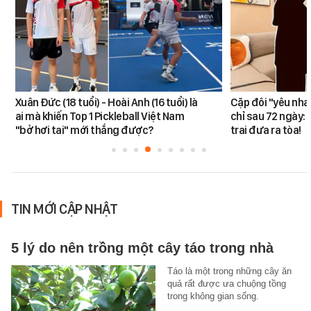
Xuân Đức (18 tuổi) - Hoài Anh (16 tuổi) là
Cặp đôi "yêu nha
ai mà khiến Top 1 Pickleball Việt Nam
chỉ sau 72 ngày: 
"bở hơi tai" mới thắng được?
trai đưa ra tòa!
TIN MỚI CẬP NHẬT
5 lý do nên trồng một cây táo trong nhà
Táo là một trong những cây ăn
quả rất được ưa chuộng tồng
trong không gian sống.