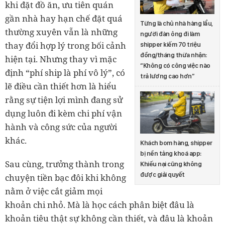
khi đặt đồ ăn, ưu tiên quán
gần nhà hay hạn chế đặt quá
Từng là chủ nhà hàng lẩu,
thường xuyên vẫn là những
người đàn ông đi làm
thay đổi hợp lý trong bối cảnh
shipper kiếm 70 triệu
đồng/tháng thừa nhận:
hiện tại. Nhưng thay vì mặc
“Không có công việc nào
định “phí ship là phí vô lý”, có
trả lương cao hơn”
lẽ điều cần thiết hơn là hiểu
rằng sự tiện lợi mình đang sử
dụng luôn đi kèm chi phí vận
hành và công sức của người
khác.
Khách bom hàng, shipper
bị nền tảng khoá app:
Sau cùng, trưởng thành trong
Khiếu nại cũng không
được giải quyết
chuyện tiền bạc đôi khi không
nằm ở việc cắt giảm mọi
khoản chi nhỏ. Mà là học cách phân biệt đâu là
khoản tiêu thật sự không cần thiết, và đâu là khoản