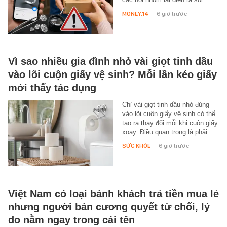
MONEY.14
-
6 giờ trước
Vì sao nhiều gia đình nhỏ vài giọt tinh dầu
vào lõi cuộn giấy vệ sinh? Mỗi lần kéo giấy
mới thấy tác dụng
Chỉ vài giọt tinh dầu nhỏ đúng
vào lõi cuộn giấy vệ sinh có thể
tạo ra thay đổi mỗi khi cuộn giấy
xoay. Điều quan trọng là phải…
SỨC KHỎE
-
6 giờ trước
Việt Nam có loại bánh khách trả tiền mua lẻ
nhưng người bán cương quyết từ chối, lý
do nằm ngay trong cái tên