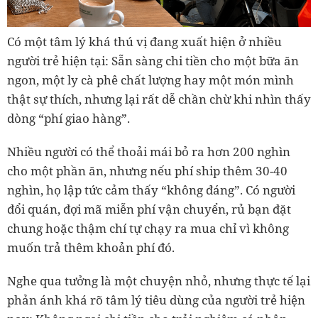
Có một tâm lý khá thú vị đang xuất hiện ở nhiều
người trẻ hiện tại: Sẵn sàng chi tiền cho một bữa ăn
ngon, một ly cà phê chất lượng hay một món mình
thật sự thích, nhưng lại rất dễ chần chừ khi nhìn thấy
dòng “phí giao hàng”.
Nhiều người có thể thoải mái bỏ ra hơn 200 nghìn
cho một phần ăn, nhưng nếu phí ship thêm 30-40
nghìn, họ lập tức cảm thấy “không đáng”. Có người
đổi quán, đợi mã miễn phí vận chuyển, rủ bạn đặt
chung hoặc thậm chí tự chạy ra mua chỉ vì không
muốn trả thêm khoản phí đó.
Nghe qua tưởng là một chuyện nhỏ, nhưng thực tế lại
phản ánh khá rõ tâm lý tiêu dùng của người trẻ hiện