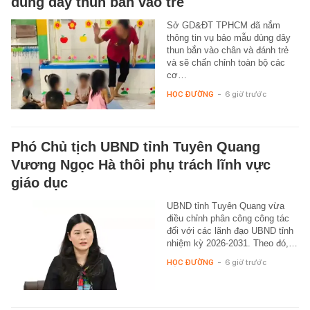
dùng dây thun bắn vào trẻ
Sở GD&ĐT TPHCM đã nắm
thông tin vụ bảo mẫu dùng dây
thun bắn vào chân và đánh trẻ
và sẽ chấn chỉnh toàn bộ các
cơ…
HỌC ĐƯỜNG
-
6 giờ trước
Phó Chủ tịch UBND tỉnh Tuyên Quang
Vương Ngọc Hà thôi phụ trách lĩnh vực
giáo dục
UBND tỉnh Tuyên Quang vừa
điều chỉnh phân công công tác
đối với các lãnh đạo UBND tỉnh
nhiệm kỳ 2026-2031. Theo đó,…
HỌC ĐƯỜNG
-
6 giờ trước