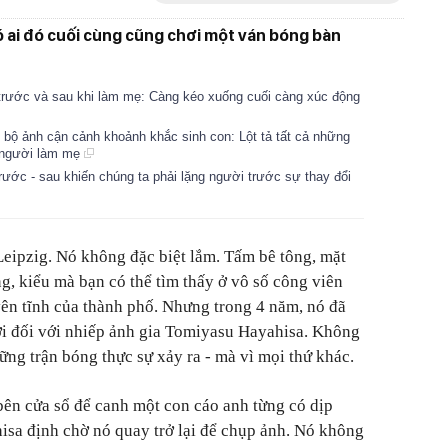
có ai đó cuối cùng cũng chơi một ván bóng bàn
rước và sau khi làm mẹ: Càng kéo xuống cuối càng xúc động
i bộ ảnh cận cảnh khoảnh khắc sinh con: Lột tả tất cả những
a người làm mẹ
 trước - sau khiến chúng ta phải lặng người trước sự thay đổi
eipzig. Nó không đặc biệt lắm. Tấm bê tông, mặt
g, kiểu mà bạn có thể tìm thấy ở vô số công viên
 yên tĩnh của thành phố. Nhưng trong 4 năm, nó đã
iới đối với nhiếp ảnh gia Tomiyasu Hayahisa. Không
hững trận bóng thực sự xảy ra - mà vì mọi thứ khác.
bên cửa sổ để canh một con cáo anh từng có dịp
hisa định chờ nó quay trở lại để chụp ảnh. Nó không