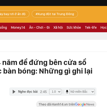
áy bay rơi ở ấn độ
Xung đột tại Trung Đông
 sống
Money.14
Ăn - Chơi - Đi
Xã hội
Sức khỏe
Tek-life
Học
4 năm để đứng bên cửa sổ
 bàn bóng: Những gì ghi lại
2:45
Nghe đọc bài
Theo dõi Kenh14.vn trên