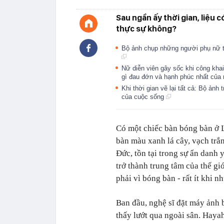
Sau ngần ấy thời gian, liệu 
thực sự không?
Bộ ảnh chụp những người phụ nữ t
Nữ diễn viên gây sốc khi công kha
gì đau đớn và hạnh phúc nhất củ
Khi thời gian vẽ lại tất cả: Bộ ảnh
của cuộc sống
Có một chiếc bàn bóng bàn ở L
bàn màu xanh lá cây, vạch trắn
Đức, tồn tại trong sự ẩn danh
trở thành trung tâm của thế g
phải vì bóng bàn - rất ít khi n
Ban đầu, nghệ sĩ đặt máy ảnh 
thấy lướt qua ngoài sân. Haya