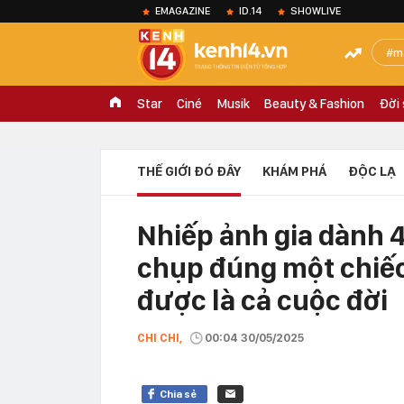
EMAGAZINE
ID.14
SHOWLIVE
m
Star
Ciné
Musik
Beauty & Fashion
Đời
THẾ GIỚI ĐÓ ĐÂY
KHÁM PHÁ
ĐỘC LẠ
Nhiếp ảnh gia dành 
chụp đúng một chiếc
được là cả cuộc đời
CHI CHI,
00:04 30/05/2025
Chia sẻ