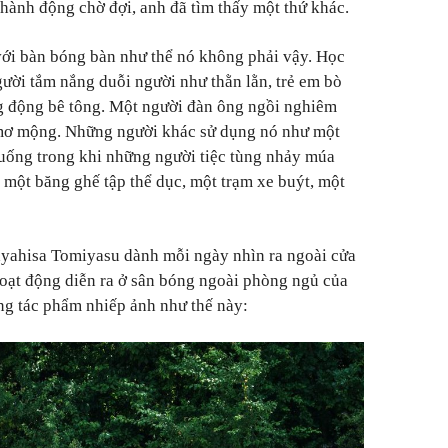
 hành động chờ đợi, anh đã tìm thấy một thứ khác.
với bàn bóng bàn như thể nó không phải vậy. Học
gười tắm nắng duỗi người như thằn lằn, trẻ em bò
ng động bê tông. Một người đàn ông ngồi nghiêm
 mơ mộng. Những người khác sử dụng nó như một
 uống trong khi những người tiệc tùng nhảy múa
 một băng ghế tập thể dục, một trạm xe buýt, một
ayahisa Tomiyasu dành mỗi ngày nhìn ra ngoài cửa
oạt động diễn ra ở sân bóng ngoài phòng ngủ của
ng tác phẩm nhiếp ảnh như thế này: