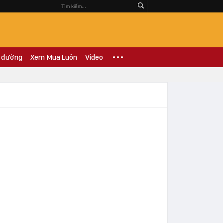
 đường
Xem Mua Luôn
Video