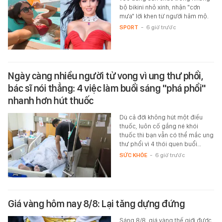
bộ bikini nhỏ xinh, nhận "cơn
mưa" lời khen từ người hâm mộ.
SPORT
-
6 giờ trước
Ngày càng nhiều người tử vong vì ung thư phổi,
bác sĩ nói thẳng: 4 việc làm buổi sáng "phá phổi"
nhanh hơn hút thuốc
Dù cả đời không hút một điếu
thuốc, luôn cố gắng né khói
thuốc thì bạn vẫn có thể mắc ung
thư phổi vì 4 thói quen buổi…
SỨC KHỎE
-
6 giờ trước
Giá vàng hôm nay 8/8: Lại tăng dựng đứng
Sáng 8/8, giá vàng thế giới được