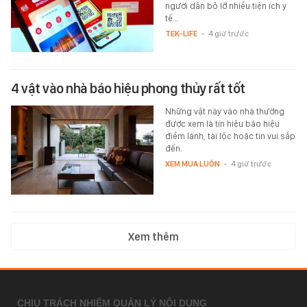
người dân bỏ lỡ nhiều tiện ích y
tế…
TEK-LIFE
-
4 giờ trước
4 vật vào nhà báo hiệu phong thủy rất tốt
Những vật này vào nhà thường
được xem là tín hiệu báo hiệu
điềm lành, tài lộc hoặc tin vui sắp
đến.
XEM MUA LUÔN
-
4 giờ trước
Xem thêm
CHỊU TRÁCH NHIỆM QUẢN LÝ NỘI DUNG