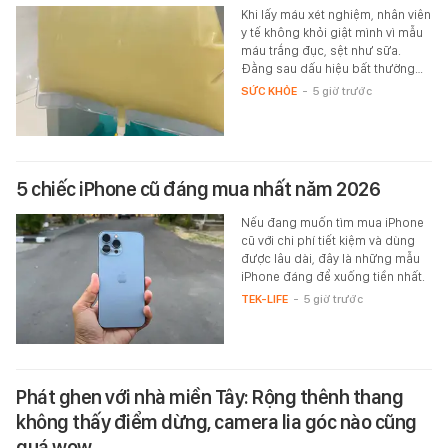
Khi lấy máu xét nghiệm, nhân viên
y tế không khỏi giật mình vì mẫu
máu trắng đục, sệt như sữa.
Đằng sau dấu hiệu bất thường…
SỨC KHỎE
-
5 giờ trước
5 chiếc iPhone cũ đáng mua nhất năm 2026
Nếu đang muốn tìm mua iPhone
cũ với chi phí tiết kiệm và dùng
được lâu dài, đây là những mẫu
iPhone đáng để xuống tiền nhất.
TEK-LIFE
-
5 giờ trước
Phát ghen với nhà miền Tây: Rộng thênh thang
không thấy điểm dừng, camera lia góc nào cũng
quá wow