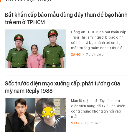
Bắt khẩn cấp bảo mẫu dùng dây thun để bạo hành
trẻ em ở TP.HCM
Công an TP.HCM đã bắt khẩn cấp
Triệu Thị Tâm, người bị xác định
có hành vi bạo hành trẻ em tại
một trường mầm non tư thục ở…
XÃ HỘI
-
7 giờ trước
Sốc trước diện mạo xuống cấp, phát tướng của
mỹ nam Reply 1988
Màn lộ diện mới đây của nam
diễn viên hàng đầu xứ Hàn khiến
công chúng không tin nổi vào
mắt mình.
STAR
-
7 giờ trước