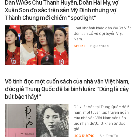
Dàn WAGs Chu Thanh Huyền, Doãn Hải My, vợ
Xuân Son đọ sắc trên sân Mỹ Đình nhưng vợ
Thành Chung mới chiếm "spotlight"
Loạt khoảnh khắc dàn WAGs Việt
đến sân cổ vũ đội tuyển Việt
Nam.
SPORT
-
6 giờ trước
Vô tình đọc một cuốn sách của nhà văn Việt Nam,
độc giả Trung Quốc để lại bình luận: "Đúng là cây
bút bậc thầy!"
Dù xuất bản tại Trung Quốc đã 5
năm, một tuyển tập truyện ngắn
của nhà văn Việt Nam vẫn tiếp
tục nhận được lời khen từ độc
giả…
HỌC ĐƯỜNG
-
6 giờ trước