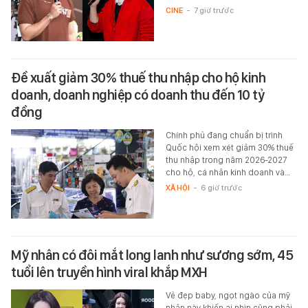
CINE
-
7 giờ trước
Đề xuất giảm 30% thuế thu nhập cho hộ kinh
doanh, doanh nghiệp có doanh thu đến 10 tỷ
đồng
Chính phủ đang chuẩn bị trình
Quốc hội xem xét giảm 30% thuế
thu nhập trong năm 2026-2027
cho hộ, cá nhân kinh doanh và…
XÃ HỘI
-
6 giờ trước
Mỹ nhân có đôi mắt long lanh như sương sớm, 45
tuổi lên truyền hình viral khắp MXH
Vẻ đẹp baby, ngọt ngào của mỹ
nhân này khiến ai nhìn cũng phải