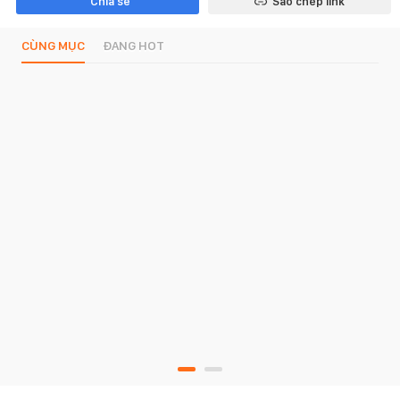
Chia sẻ
Sao chép link
CÙNG MỤC
ĐANG HOT