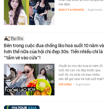
mê đắm.
BEAUTY & FASHION
-
6 giờ trước
Bên trong cuộc đua chống lão hoá suốt 10 năm và
hơn thế nữa của hội chị đẹp 30s: Tiền nhiều chỉ là
“tấm vé vào cửa”!
Chuẩn bị cho lão hoá từ năm 25
tuổi, khi các chị đẹp bước qua
tuổi 30, họ phải chi bao nhiêu
tiền để giữ vibe trẻ hơn tuổi thật?
ĐỜI SỐNG
-
6 giờ trước