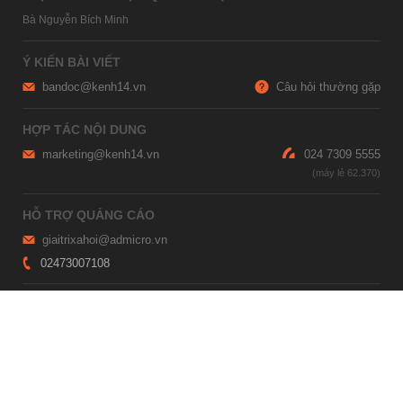
Bà Nguyễn Bích Minh
Ý KIẾN BÀI VIẾT
bandoc@kenh14.vn
Câu hỏi thường gặp
HỢP TÁC NỘI DUNG
marketing@kenh14.vn
024 7309 5555
HỖ TRỢ QUẢNG CÁO
giaitrixahoi@admicro.vn
02473007108
TRỤ SỞ HÀ NỘI
Tầng 21, Tòa nhà Center Building, Hapulico Complex, Số 01, phố
Nguyễn Huy Tưởng, phường Thanh Xuân, thành phố Hà Nội
TRỤ SỞ TP.HỒ CHÍ MINH