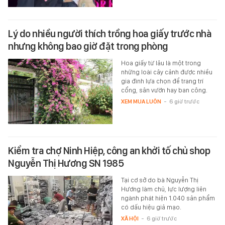
Lý do nhiều người thích trồng hoa giấy trước nhà
nhưng không bao giờ đặt trong phòng
Hoa giấy từ lâu là một trong
những loài cây cảnh được nhiều
gia đình lựa chọn để trang trí
cổng, sân vườn hay ban công.
XEM MUA LUÔN
-
6 giờ trước
Kiểm tra chợ Ninh Hiệp, công an khởi tố chủ shop
Nguyễn Thị Hương SN 1985
Tại cơ sở do bà Nguyễn Thị
Hương làm chủ, lực lượng liên
ngành phát hiện 1.040 sản phẩm
có dấu hiệu giả mạo.
XÃ HỘI
-
6 giờ trước