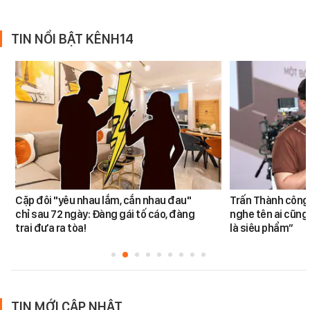
TIN NỔI BẬT KÊNH14
Cặp đôi "yêu nhau lắm, cắn nhau đau"
Trấn Thành công 
chỉ sau 72 ngày: Đàng gái tố cáo, đàng
nghe tên ai cũng
trai đưa ra tòa!
là siêu phẩm”
TIN MỚI CẬP NHẬT