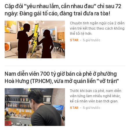
Cặp đôi "yêu nhau lắm, cắn nhau đau" chỉ sau 72
ngày: Đàng gái tố cáo, đàng trai đưa ra tòa!
Chuyện tình ngắn ngủi của 2 diễn
viên trẻ kết thúc theo cách không
thể tồi tệ hơn.
STAR
-
5 giờ trước
Nam diễn viên 700 tỷ giờ bán cà phê ở phường
Hoà Hưng (TP.HCM), vừa mở quán liền "vỡ trận"
Trước khi bán cà phê, nam diễn
viên từng làm nhiều nghề khác,
kể cả nhân viên bán thời gian.
STAR
-
5 giờ trước