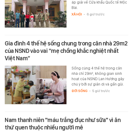
áp giải về Cửa khẩu Quốc tế Mộc
Bài.
XÃ HỘI
-
6 giờ trước
Gia đình 4 thế hệ sống chung trong căn nhà 29m2
của NSND vào vai “mẹ chồng khắc nghiệt nhất
Việt Nam”
Sống cùng 4 thế hệ trong căn
nhà chỉ 29m², không gian sinh
hoạt của NSND Lan Hương gây
chú ý bởi sự giản dị và gần gũi.
ĐỜI SỐNG
-
5 giờ trước
Nam thanh niên "máu trắng đục như sữa" vì ăn
thứ quen thuộc nhiều người mê