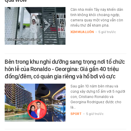
Căn nhà miền Tây này khiến dân
tình không khỏi choáng ngợp,
camera quay một vòng vẫn còn
nhiều thứ để khám phá.
XEM MUA LUÔN
-
5 giờ trước
Bên trong khu nghỉ dưỡng sang trọng nơi tổ chức
hôn lễ của Ronaldo - Georgina: Giá gần 40 triệu
đồng/đêm, có quản gia riêng và hồ bơi vô cực
Sau gần 10 năm bên nhau và
cùng xây dựng tổ ấm với 5 người
con, Cristiano Ronaldo và
Georgina Rodriguez được cho
là…
SPORT
-
5 giờ trước