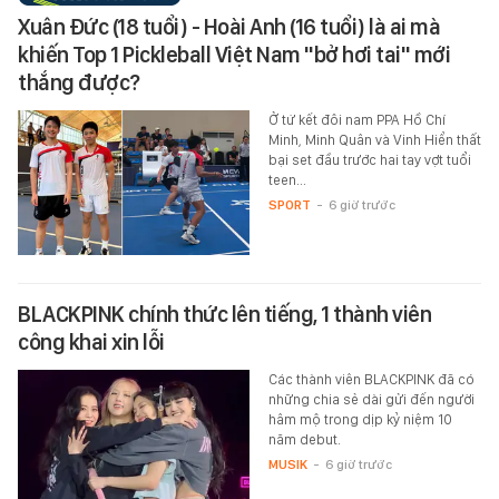
Xuân Đức (18 tuổi) - Hoài Anh (16 tuổi) là ai mà
khiến Top 1 Pickleball Việt Nam "bở hơi tai" mới
thắng được?
Ở tứ kết đôi nam PPA Hồ Chí
Minh, Minh Quân và Vinh Hiển thất
bại set đầu trước hai tay vợt tuổi
teen...
SPORT
-
6 giờ trước
BLACKPINK chính thức lên tiếng, 1 thành viên
công khai xin lỗi
Các thành viên BLACKPINK đã có
những chia sẻ dài gửi đến người
hâm mộ trong dịp kỷ niệm 10
năm debut.
MUSIK
-
6 giờ trước