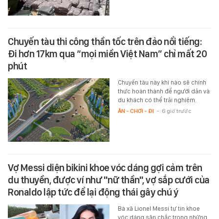
Chuyến tàu thi công thần tốc trên đảo nổi tiếng:
Đi hơn 17km qua “mọi miền Việt Nam” chỉ mất 20
phút
Chuyến tàu này khi nào sẽ chính
thức hoàn thành để người dân và
du khách có thể trải nghiệm.
ĂN - CHƠI - ĐI
-
6 giờ trước
Vợ Messi diện bikini khoe vóc dáng gợi cảm trên
du thuyền, được ví như "nữ thần", vợ sắp cưới của
Ronaldo lập tức để lại động thái gây chú ý
Bà xã Lionel Messi tự tin khoe
vóc dáng săn chắc trong những