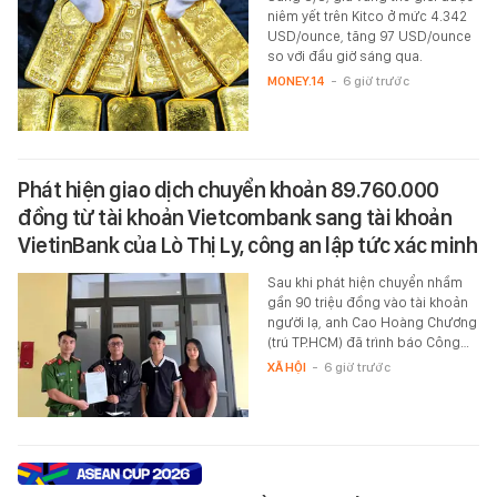
niêm yết trên Kitco ở mức 4.342
USD/ounce, tăng 97 USD/ounce
so với đầu giờ sáng qua.
MONEY.14
-
6 giờ trước
Phát hiện giao dịch chuyển khoản 89.760.000
đồng từ tài khoản Vietcombank sang tài khoản
VietinBank của Lò Thị Ly, công an lập tức xác minh
Sau khi phát hiện chuyển nhầm
gần 90 triệu đồng vào tài khoản
người lạ, anh Cao Hoàng Chương
(trú TP.HCM) đã trình báo Công…
XÃ HỘI
-
6 giờ trước