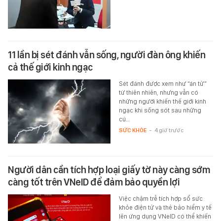
11 lần bị sét đánh vẫn sống, người đàn ông khiến
cả thế giới kinh ngạc
Sét đánh được xem như “án tử”
từ thiên nhiên, nhưng vẫn có
những người khiến thế giới kinh
ngạc khi sống sót sau những
cú…
SỨC KHỎE
-
4 giờ trước
Người dân cần tích hợp loại giấy tờ này càng sớm
càng tốt trên VNeID để đảm bảo quyền lợi
Việc chậm trễ tích hợp sổ sức
khỏe điện tử và thẻ bảo hiểm y tế
lên ứng dụng VNeID có thể khiến