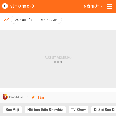
VỀ TRANG CHỦ
MỚI NHẤT
MỚI NHẤT
#Ồn ào của Thư Đan Nguyễn
Xem thêm
Star
Sao Việt
Hội bạn thân Showbiz
TV Show
Đi Soi Sao Đi