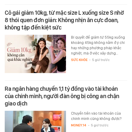
Cô gái giảm 10kg, từ mặc size L xuống size S nhờ
8 thói quen đơn giản: Không nhịn ăn cực đoan,
không tập đến kiệt sức
Bí quyết để giảm từ 55kg xuống
khoảng 45kg không nằm ở ý chí
hay những phương pháp khắc
nghiệt, mà ở việc xây dựng…
SỨC KHỎE
-
5 giờ trước
Ra ngân hàng chuyển 1,1 tỷ đồng vào tài khoản
của chính mình, người đàn ông bị công an chặn
giao dịch
Chuyển tiền vào tài khoản của
chính mình cũng không được?
MONEY.14
-
5 giờ trước