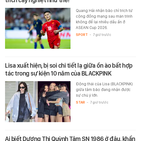
Quang Hải nhận bão chỉ trích từ
cộng đồng mạng sau màn trình
không để lại nhiều dấu ấn ở
ASEAN Cup 2026.
SPORT
-
7 giờ trước
Lisa xuất hiện, bị soi chi tiết lạ giữa ồn ào bất hợp
tác trong sự kiện 10 năm của BLACKPINK
Động thái của Lisa (BLACKPINK)
giữa tâm bão đang nhận được
sự chú ý lớn.
STAR
-
7 giờ trước
Ai biết Dương Thị Quỳnh Tâm SN 1986 ở đâu, khẩn