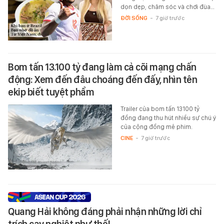
dọn dẹp, chăm sóc và chơi đùa…
ĐỜI SỐNG
-
7 giờ trước
Bom tấn 13.100 tỷ đang làm cả cõi mạng chấn
động: Xem đến đâu choáng đến đấy, nhìn tên
ekip biết tuyệt phẩm
Trailer của bom tấn 13100 tỷ
đồng đang thu hút nhiều sự chú ý
của cộng đồng mê phim.
CINE
-
7 giờ trước
Quang Hải không đáng phải nhận những lời chỉ
trích cay nghiệt như thế!