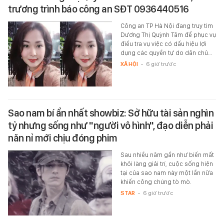
trương trình báo công an SĐT 0936440516
Công an TP Hà Nội đang truy tìm
Dương Thị Quỳnh Tâm để phục vụ
điều tra vụ việc có dấu hiệu lợi
dụng các quyền tự do dân chủ…
XÃ HỘI
-
6 giờ trước
Sao nam bí ẩn nhất showbiz: Sở hữu tài sản nghìn
tỷ nhưng sống như "người vô hình", đạo diễn phải
năn nỉ mới chịu đóng phim
Sau nhiều năm gần như biến mất
khỏi làng giải trí, cuộc sống hiện
tại của sao nam này một lần nữa
khiến công chúng tò mò.
STAR
-
6 giờ trước