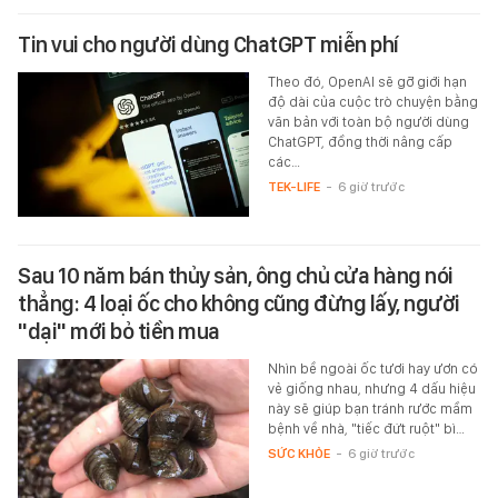
Tin vui cho người dùng ChatGPT miễn phí
Theo đó, OpenAI sẽ gỡ giới hạn
độ dài của cuộc trò chuyện bằng
văn bản với toàn bộ người dùng
ChatGPT, đồng thời nâng cấp
các…
TEK-LIFE
-
6 giờ trước
Sau 10 năm bán thủy sản, ông chủ cửa hàng nói
thẳng: 4 loại ốc cho không cũng đừng lấy, người
"dại" mới bỏ tiền mua
Nhìn bề ngoài ốc tươi hay ươn có
vẻ giống nhau, nhưng 4 dấu hiệu
này sẽ giúp bạn tránh rước mầm
bệnh về nhà, "tiếc đứt ruột" bì…
SỨC KHỎE
-
6 giờ trước