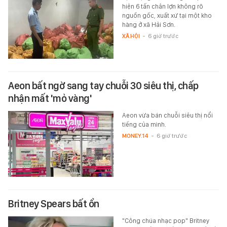
hiện 6 tấn chân lợn không rõ
nguồn gốc, xuất xứ tại một kho
hàng ở xã Hải Sơn.
XÃ HỘI
-
6 giờ trước
Aeon bất ngờ sang tay chuỗi 30 siêu thị, chấp
nhận mất 'mỏ vàng'
Aeon vừa bán chuỗi siêu thị nổi
tiếng của mình.
MONEY.14
-
6 giờ trước
Britney Spears bất ổn
"Công chúa nhạc pop" Britney