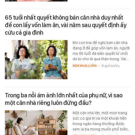
65 tuổi nhất quyết không bán căn nhà duy nhất
để con lấy vốn làm ăn, vài năm sau quyết định ấy
cứu cả gia đình
Khi con trai đề nghị bán căn nhà
đang ở để góp vốn làm ăn, người
mẹ 65 tuổi đã kiên quyết từ chối
dù bị cho là quá thận trọng. Vài…
XEM MUA LUÔN
-
6 giờ trước
Trong ba nỗi ám ảnh lớn nhất của phụ nữ, vì sao
một căn nhà riêng luôn đứng đầu?
Một căn nhà lớn, một món trang
sức có giá trị và một khoản tiền
trong ngân hàng thường được
xem là ba mong muốn phổ biến…