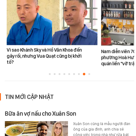
Vì sao Khánh Sky và Hồ Văn Khoa đến
Nam diễn viên 70
gây rối, nhưng Vua Quạt cũng bị khởi
phường Hoà Hưn
tố?
quán liền "vỡ trậ
TIN MỚI CẬP NHẬT
Bữa ăn vợ nấu cho Xuân Son
Xuân Son cũng là mẫu người đàn
ông của gia đình, anh chia sẻ
công việc trong nhà như rửa bát,