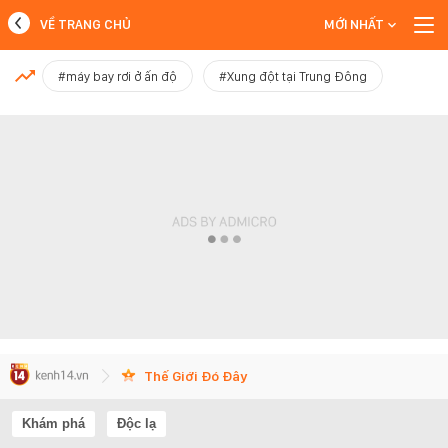
VỀ TRANG CHỦ
MỚI NHẤT
MỚI NHẤT
#máy bay rơi ở ấn độ
#Xung đột tại Trung Đông
Xem thêm
Thế Giới Đó Đây
Khám phá
Độc lạ