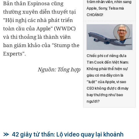
trăm nhân viên, nhìn sang
Bản thân Espinosa cũng
Apple, Sony, Telsa mà
thường xuyên diễn thuyết tại
CHOÁNG!
"Hội nghị các nhà phát triển
toàn cầu của Apple" (WWDC)
và thi thoảng là thành viên
ban giám khảo của "Stump the
Experts".
Chiếc phi cơ riêng đưa
Tim Cook đến Việt Nam:
Nguồn: Tổng hợp
Không phải thể hiện sự
giàu có mà đây còn là
“luật” của Apple, vì sao
CEO không được đi máy
bay thường như bao
người?
42 giây tử thần: Lộ video quay lại khoảnh