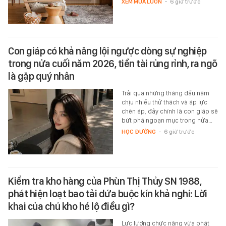
XEM MUA LUÔN
-
6 giờ trước
Con giáp có khả năng lội ngược dòng sự nghiệp
trong nửa cuối năm 2026, tiền tài rủng rỉnh, ra ngõ
là gặp quý nhân
Trải qua những tháng đầu năm
chịu nhiều thử thách và áp lực
chèn ép, đây chính là con giáp sẽ
bứt phá ngoạn mục trong nửa…
HỌC ĐƯỜNG
-
6 giờ trước
Kiểm tra kho hàng của Phùn Thị Thủy SN 1988,
phát hiện loạt bao tải dứa buộc kín khả nghi: Lời
khai của chủ kho hé lộ điều gì?
Lực lượng chức năng vừa phát