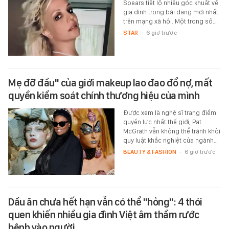
Spears tiết lộ nhiều góc khuất về
gia đình trong bài đăng mới nhất
trên mạng xã hội. Một trong số…
STAR
-
6 giờ trước
Mẹ đỡ đầu" của giới makeup lao đao đổ nợ, mất
quyền kiểm soát chính thương hiệu của mình
Được xem là nghệ sĩ trang điểm
quyền lực nhất thế giới, Pat
McGrath vẫn không thể tránh khỏi
quy luật khắc nghiệt của ngành…
BEAUTY & FASHION
-
6 giờ trước
Dầu ăn chưa hết hạn vẫn có thể "hỏng": 4 thói
quen khiến nhiều gia đình Việt âm thầm rước
bệnh vào người