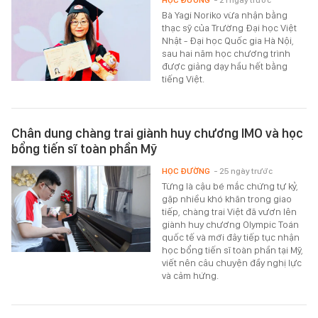
HỌC ĐƯỜNG
- 21 ngày trước
Bà Yagi Noriko vừa nhận bằng
thạc sỹ của Trường Đại học Việt
Nhật - Đại học Quốc gia Hà Nội,
sau hai năm học chương trình
được giảng dạy hầu hết bằng
tiếng Việt.
Chân dung chàng trai giành huy chương IMO và học
bổng tiến sĩ toàn phần Mỹ
HỌC ĐƯỜNG
- 25 ngày trước
Từng là cậu bé mắc chứng tự kỷ,
gặp nhiều khó khăn trong giao
tiếp, chàng trai Việt đã vươn lên
giành huy chương Olympic Toán
quốc tế và mới đây tiếp tục nhận
học bổng tiến sĩ toàn phần tại Mỹ,
viết nên câu chuyện đầy nghị lực
và cảm hứng.