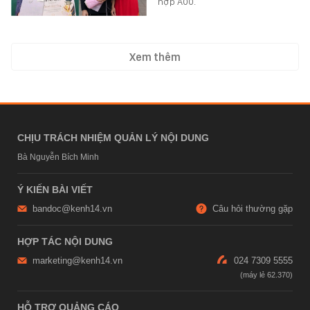
hợp A00.
Xem thêm
CHỊU TRÁCH NHIỆM QUẢN LÝ NỘI DUNG
Bà Nguyễn Bích Minh
Ý KIẾN BÀI VIẾT
bandoc@kenh14.vn
Câu hỏi thường gặp
HỢP TÁC NỘI DUNG
marketing@kenh14.vn
024 7309 5555
HỖ TRỢ QUẢNG CÁO