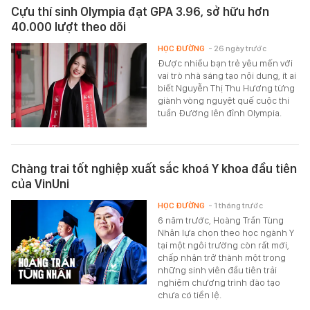
Cựu thí sinh Olympia đạt GPA 3.96, sở hữu hơn
40.000 lượt theo dõi
HỌC ĐƯỜNG
- 26 ngày trước
Được nhiều bạn trẻ yêu mến với
vai trò nhà sáng tạo nội dung, ít ai
biết Nguyễn Thị Thu Hương từng
giành vòng nguyệt quế cuộc thi
tuần Đường lên đỉnh Olympia.
Chàng trai tốt nghiệp xuất sắc khoá Y khoa đầu tiên
của VinUni
HỌC ĐƯỜNG
- 1 tháng trước
6 năm trước, Hoàng Trần Tùng
Nhân lựa chọn theo học ngành Y
tại một ngôi trường còn rất mới,
chấp nhận trở thành một trong
những sinh viên đầu tiên trải
nghiệm chương trình đào tạo
chưa có tiền lệ.