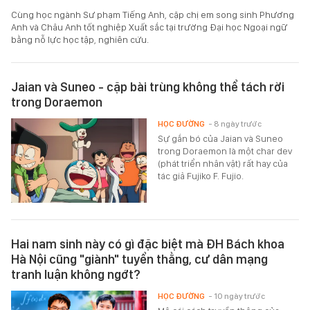
Cùng học ngành Sư phạm Tiếng Anh, cặp chị em song sinh Phương
Anh và Châu Anh tốt nghiệp Xuất sắc tại trường Đại học Ngoại ngữ
bằng nỗ lực học tập, nghiên cứu.
Jaian và Suneo - cặp bài trùng không thể tách rời
trong Doraemon
HỌC ĐƯỜNG
- 8 ngày trước
Sự gắn bó của Jaian và Suneo
trong Doraemon là một char dev
(phát triển nhân vật) rất hay của
tác giả Fujiko F. Fujio.
Hai nam sinh này có gì đặc biệt mà ĐH Bách khoa
Hà Nội cũng "giành" tuyển thẳng, cư dân mạng
tranh luận không ngớt?
HỌC ĐƯỜNG
- 10 ngày trước