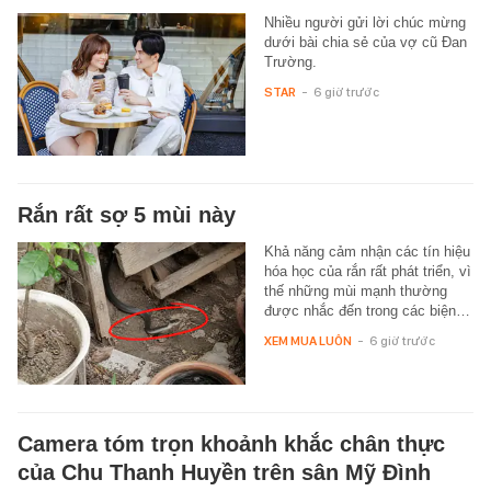
Nhiều người gửi lời chúc mừng
dưới bài chia sẻ của vợ cũ Đan
Trường.
STAR
-
6 giờ trước
Rắn rất sợ 5 mùi này
Khả năng cảm nhận các tín hiệu
hóa học của rắn rất phát triển, vì
thế những mùi mạnh thường
được nhắc đến trong các biện…
XEM MUA LUÔN
-
6 giờ trước
Camera tóm trọn khoảnh khắc chân thực
của Chu Thanh Huyền trên sân Mỹ Đình