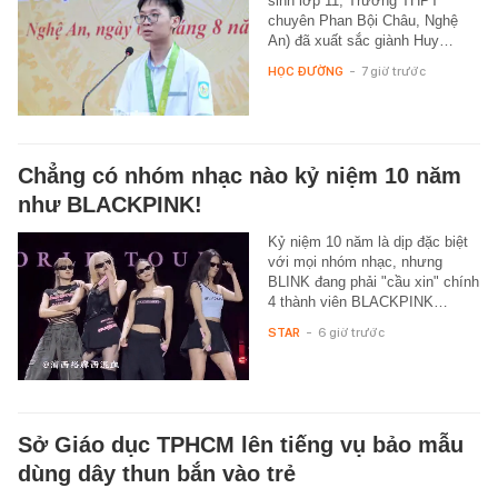
sinh lớp 11, Trường THPT
chuyên Phan Bội Châu, Nghệ
An) đã xuất sắc giành Huy…
HỌC ĐƯỜNG
-
7 giờ trước
Chẳng có nhóm nhạc nào kỷ niệm 10 năm
như BLACKPINK!
Kỷ niệm 10 năm là dịp đặc biệt
với mọi nhóm nhạc, nhưng
BLINK đang phải "cầu xin" chính
4 thành viên BLACKPINK…
STAR
-
6 giờ trước
Sở Giáo dục TPHCM lên tiếng vụ bảo mẫu
dùng dây thun bắn vào trẻ