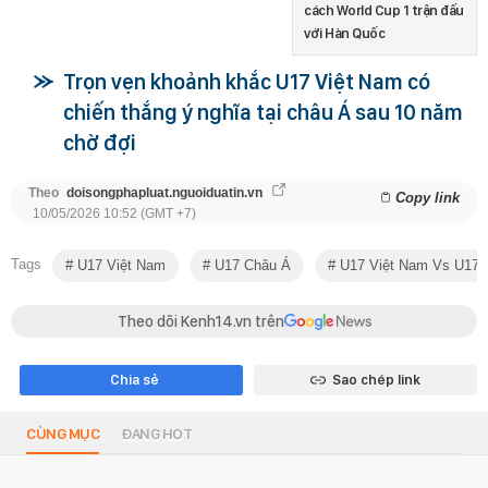
cách World Cup 1 trận đấu
với Hàn Quốc
Trọn vẹn khoảnh khắc U17 Việt Nam có
chiến thắng ý nghĩa tại châu Á sau 10 năm
chờ đợi
Theo
doisongphapluat.nguoiduatin.vn
Copy link
10/05/2026 10:52 (GMT +7)
Tags
U17 Việt Nam
U17 Châu Á
U17 Việt Nam Vs U17 
Theo dõi Kenh14.vn trên
Chia sẻ
Sao chép link
CÙNG MỤC
ĐANG HOT