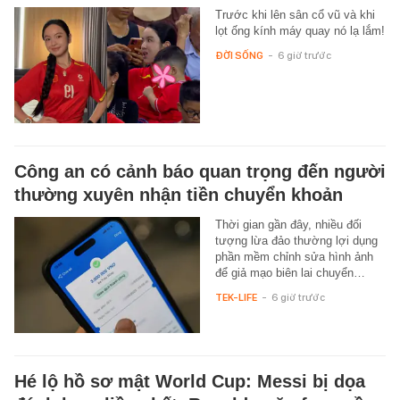
Trước khi lên sân cổ vũ và khi
lọt ống kính máy quay nó lạ lắm!
ĐỜI SỐNG
-
6 giờ trước
Công an có cảnh báo quan trọng đến người
thường xuyên nhận tiền chuyển khoản
Thời gian gần đây, nhiều đối
tượng lừa đảo thường lợi dụng
phần mềm chỉnh sửa hình ảnh
để giả mạo biên lai chuyển…
TEK-LIFE
-
6 giờ trước
Hé lộ hồ sơ mật World Cup: Messi bị dọa