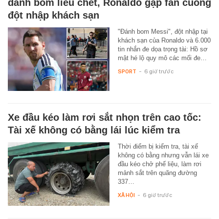
đánh bom liều chết, Ronaldo gặp fan cuồng
đột nhập khách sạn
"Đánh bom Messi", đột nhập tại
khách sạn của Ronaldo và 6.000
tin nhắn đe dọa trọng tài: Hồ sơ
mật hé lộ quy mô các mối đe…
SPORT
-
6 giờ trước
Xe đầu kéo làm rơi sắt nhọn trên cao tốc:
Tài xế không có bằng lái lúc kiểm tra
Thời điểm bị kiểm tra, tài xế
không có bằng nhưng vẫn lái xe
đầu kéo chở phế liệu, làm rơi
mảnh sắt trên quãng đường
337…
XÃ HỘI
-
6 giờ trước