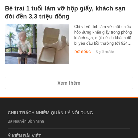
Bé trai 1 tuổi làm vỡ hộp giấy, khách sạn
đòi đền 3,3 triệu đồng
Chỉ vì vô tình làm vỡ một chiếc
hộp đựng khăn giấy trong phòng
khách sạn, một nữ du khách đã
bị yêu cầu bồi thường tới 924…
ĐỜI SỐNG
-
5 giờ trước
Xem thêm
CHỊU TRÁCH NHIỆM QUẢN LÝ NỘI DUNG
Bà Nguyễn Bích Minh
Ý KIẾN BÀI VIẾT