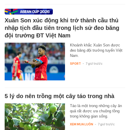
Xuân Son xúc động khi trở thành cầu thủ
nhập tịch đầu tiên trong lịch sử đeo băng
đội trưởng ĐT Việt Nam
Khoảnh khắc Xuân Son được
đeo băng đội trưởng tuyển Việt
Nam.
SPORT
-
7 giờ trước
5 lý do nên trồng một cây táo trong nhà
Táo là một trong những cây ăn
quả rất được ưa chuộng tồng
trong không gian sống.
XEM MUA LUÔN
-
7 giờ trước