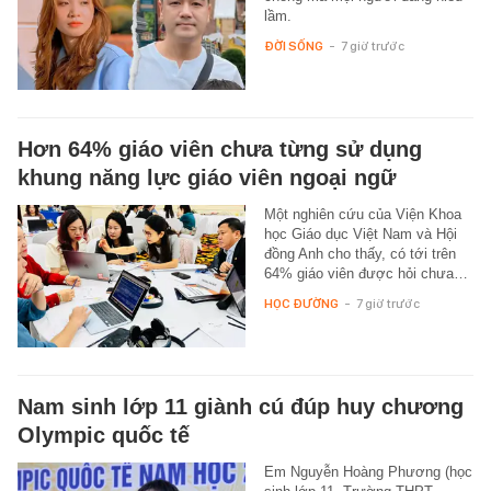
lầm.
ĐỜI SỐNG
-
7 giờ trước
Hơn 64% giáo viên chưa từng sử dụng
khung năng lực giáo viên ngoại ngữ
Một nghiên cứu của Viện Khoa
học Giáo dục Việt Nam và Hội
đồng Anh cho thấy, có tới trên
64% giáo viên được hỏi chưa…
HỌC ĐƯỜNG
-
7 giờ trước
Nam sinh lớp 11 giành cú đúp huy chương
Olympic quốc tế
Em Nguyễn Hoàng Phương (học