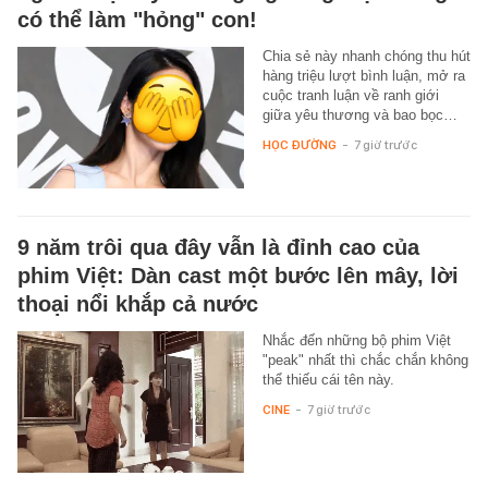
có thể làm "hỏng" con!
Chia sẻ này nhanh chóng thu hút
hàng triệu lượt bình luận, mở ra
cuộc tranh luận về ranh giới
giữa yêu thương và bao bọc…
HỌC ĐƯỜNG
-
7 giờ trước
9 năm trôi qua đây vẫn là đỉnh cao của
phim Việt: Dàn cast một bước lên mây, lời
thoại nổi khắp cả nước
Nhắc đến những bộ phim Việt
"peak" nhất thì chắc chắn không
thể thiếu cái tên này.
CINE
-
7 giờ trước