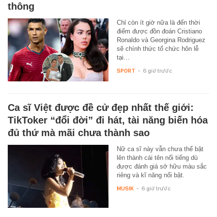
thông
Chỉ còn ít giờ nữa là đến thời
điểm được đồn đoán Cristiano
Ronaldo và Georgina Rodriguez
sẽ chính thức tổ chức hôn lễ
tại…
SPORT
-
6 giờ trước
Ca sĩ Việt được đề cử đẹp nhất thế giới:
TikToker “đổi đời” đi hát, tài năng biến hóa
đủ thứ mà mãi chưa thành sao
Nữ ca sĩ này vẫn chưa thể bật
lên thành cái tên nổi tiếng dù
được đánh giá sở hữu màu sắc
riêng và kĩ năng nổi bật.
MUSIK
-
6 giờ trước