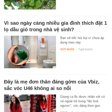
Vì sao ngày càng nhiều gia đình thích đặt 1
lọ dầu gió trong nhà vệ sinh?
Bạn sẽ tiếc hùi hụi vì chưa áp
dụng mẹo này.
SỨC KHỎE
-
7 giờ trước
Đây là mẹ đơn thân đáng gờm của Vbiz,
sắc vóc U46 không ai so nổi
Giọng ca 8x được nhận xét có
vẻ ngoài trẻ trung "lão hoá
ngược", vóc dáng thon gọn.