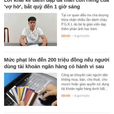
'vợ hờ', bắt quỳ đến 1 giờ sáng
Tại cơ quan điều tra cha dượng
thừa nhận nhiều lần đánh cháu
P.G.K.L do bé bị giáo viên dạy
thêm phản ánh học kém.
XÃ HỘI
-
6 giờ trước
Mức phạt lên đến 200 triệu đồng nếu người
dùng tài khoản ngân hàng có hành vi sau
Công an khuyến cáo người dân
không mua, bán, cho thuê, cho
mượn hoặc giao quyền sử dụng
tài khoản ngân hàng dưới bất…
XÃ HỘI
-
6 giờ trước