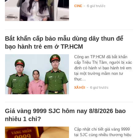
CINE
-
6 giờ trước
Bắt khẩn cấp bảo mẫu dùng dây thun để
bạo hành trẻ em ở TP.HCM
Công an TP.HCM đã bắt khẩn
cấp Triệu Thị Tâm, người bị xác
định có hành vi bạo hành trẻ em
tại một trường mầm non tư
thục…
XÃ HỘI
-
6 giờ trước
Giá vàng 9999 SJC hôm nay 8/8/2026 bao
nhiêu 1 chỉ?
Cập nhật chi tiết giá vàng 9999
tại SJC cùng nhiều thương hiệu