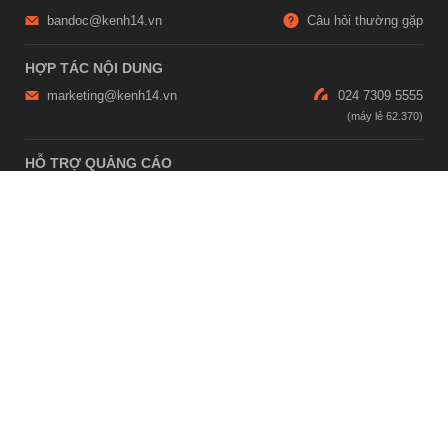
bandoc@kenh14.vn
Câu hỏi thường gặp
HỢP TÁC NỘI DUNG
marketing@kenh14.vn
024 7309 5555
HỖ TRỢ QUẢNG CÁO
giaitrixahoi@admicro.vn
02473007108
TRỤ SỞ HÀ NỘI
Tầng 21, Tòa nhà Center Building, Hapulico Complex, Số 01, phố
Nguyễn Huy Tưởng, phường Thanh Xuân, thành phố Hà Nội
TRỤ SỞ TP.HỒ CHÍ MINH
Tầng 4, Tòa nhà 123, số 127 Võ Văn Tần, Phường Xuân Hòa, TPHCM
Giấy phép thiết lập trang thông tin điện tử tổng hợp trên mạng số
2215/GP-TTĐT do Sở Thông tin và Truyền thông Hà Nội cấp ngày 10