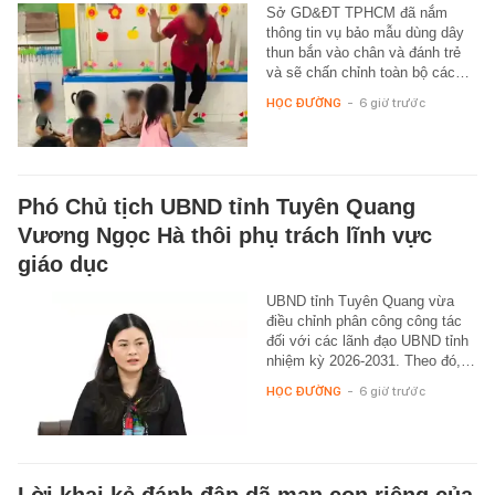
Sở GD&ĐT TPHCM đã nắm
thông tin vụ bảo mẫu dùng dây
thun bắn vào chân và đánh trẻ
và sẽ chấn chỉnh toàn bộ các…
HỌC ĐƯỜNG
-
6 giờ trước
Phó Chủ tịch UBND tỉnh Tuyên Quang
Vương Ngọc Hà thôi phụ trách lĩnh vực
giáo dục
UBND tỉnh Tuyên Quang vừa
điều chỉnh phân công công tác
đối với các lãnh đạo UBND tỉnh
nhiệm kỳ 2026-2031. Theo đó,…
HỌC ĐƯỜNG
-
6 giờ trước
Lời khai kẻ đánh đập dã man con riêng của