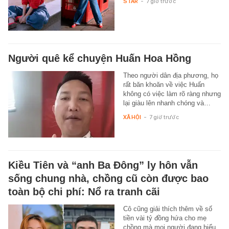
STAR
-
7 giờ trước
Người quê kể chuyện Huấn Hoa Hồng
Theo người dân địa phương, họ
rất băn khoăn về việc Huấn
không có việc làm rõ ràng nhưng
lại giàu lên nhanh chóng và…
XÃ HỘI
-
7 giờ trước
Kiều Tiên và “anh Ba Đông” ly hôn vẫn
sống chung nhà, chồng cũ còn được bao
toàn bộ chi phí: Nổ ra tranh cãi
Cô cũng giải thích thêm về số
tiền vài tỷ đồng hứa cho mẹ
chồng mà mọi người đang hiểu