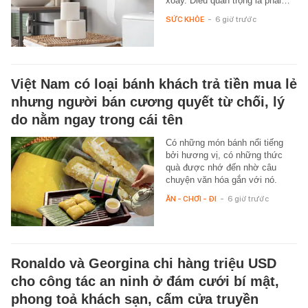
xoay. Điều quan trọng là phải…
SỨC KHỎE
-
6 giờ trước
Việt Nam có loại bánh khách trả tiền mua lẻ
nhưng người bán cương quyết từ chối, lý
do nằm ngay trong cái tên
Có những món bánh nổi tiếng
bởi hương vị, có những thức
quà được nhớ đến nhờ câu
chuyện văn hóa gắn với nó.
ĂN - CHƠI - ĐI
-
6 giờ trước
Ronaldo và Georgina chi hàng triệu USD
cho công tác an ninh ở đám cưới bí mật,
phong toả khách sạn, cấm cửa truyền