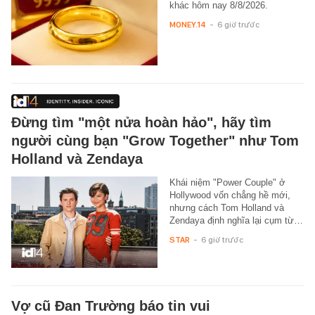
khác hôm nay 8/8/2026.
MONEY.14
-
6 giờ trước
Đừng tìm "một nửa hoàn hảo", hãy tìm
người cùng bạn "Grow Together" như Tom
Holland và Zendaya
Khái niệm "Power Couple" ở
Hollywood vốn chẳng hề mới,
nhưng cách Tom Holland và
Zendaya định nghĩa lại cụm từ…
STAR
-
6 giờ trước
Vợ cũ Đan Trường báo tin vui