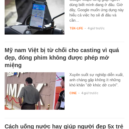
dùng biết mình đang ở đâu. Giờ
đây, Google muốn ứng dụng này
hiểu cả việc họ sẽ đi đâu và
cần…
TEK-LIFE
-
4 giờ trước
Mỹ nam Việt bị từ chối cho casting vì quá
đẹp, đóng phim không được phép mở
miệng
Xuyên suốt sự nghiệp diễn xuất,
anh chàng gặp không ít những
khó khăn "dở khóc dở cười".
CINE
-
4 giờ trước
Cách uống nước hay giúp người đẹp 5x trẻ