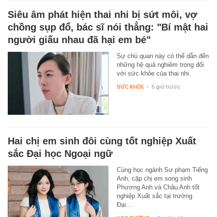
Siêu âm phát hiện thai nhi bị sứt môi, vợ
chồng sụp đổ, bác sĩ nói thẳng: "Bí mật hai
người giấu nhau đã hại em bé"
Sự chủ quan này có thể dẫn đến
những hệ quả nghiêm trọng đối
với sức khỏe của thai nhi.
SỨC KHỎE
-
5 giờ trước
Hai chị em sinh đôi cùng tốt nghiệp Xuất
sắc Đại học Ngoại ngữ
Cùng học ngành Sư phạm Tiếng
Anh, cặp chị em song sinh
Phương Anh và Châu Anh tốt
nghiệp Xuất sắc tại trường
Đại…