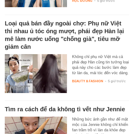
HỌC ĐƯỜNG
-
5 giờ trước
Loại quả bán đầy ngoài chợ: Phụ nữ Việt
thi nhau ủ tóc óng mượt, phái đẹp Hàn lại
mê làm nước uống "chống già", tiêu mỡ
giảm cân
Không chỉ phụ nữ Việt mà cả
phái đẹp Hàn cũng tin tưởng loại
quả này cho các bước làm đẹp
từ làn da, mái tóc đến vóc dáng.
BEAUTY & FASHION
-
5 giờ trước
Tìm ra cách để da không tì vết như Jennie
Những bức ảnh gần như để mặt
mộc của Jennie không chỉ khiến
fan trầm trồ vì làn da khỏe đẹp