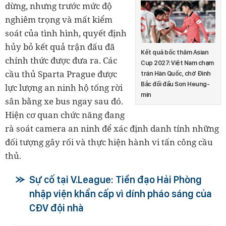
dừng, nhưng trước mức độ
nghiêm trọng và mất kiểm
soát của tình hình, quyết định
hủy bỏ kết quả trận đấu đã
Kết quả bốc thăm Asian
chính thức được đưa ra. Các
Cup 2027: Việt Nam chạm
cầu thủ Sparta Prague được
trán Hàn Quốc, chờ Đình
Bắc đối đầu Son Heung-
lực lượng an ninh hộ tống rời
min
sân bằng xe bus ngay sau đó.
Hiện cơ quan chức năng đang
rà soát camera an ninh để xác định danh tính những
đối tượng gây rối và thực hiện hành vi tấn công cầu
thủ.
Sự cố tại V.League: Tiền đạo Hải Phòng
nhập viện khẩn cấp vì dính pháo sáng của
CĐV đội nhà