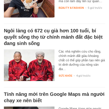
mà còn làm dấy lên sự quan…
BEAUTY & FASHION
-
5 giờ trước
Ngôi làng có 672 cụ già hơn 100 tuổi, bí
quyết sống thọ từ chính mảnh đất đặc biệt
đang sinh sống
Các nhà nghiên cứu cho rằng,
chính mảnh đất giàu khoáng
chất có thể góp phần tạo nên giá
trị dinh dưỡng của nông sản
địa…
SỨC KHỎE
-
4 giờ trước
Tính năng mới trên Google Maps mà người
chạy xe nên biết
Google Maps từng giúp người