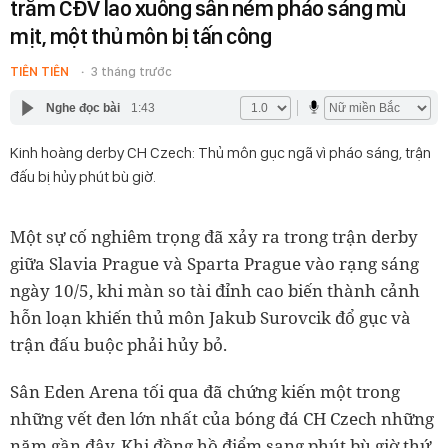
trăm CĐV lao xuống sân ném pháo sáng mù
mịt, một thủ môn bị tấn công
TIÊN TIÊN
3 tháng trước
Nghe đọc bài
1:43
Kinh hoàng derby CH Czech: Thủ môn gục ngã vì pháo sáng, trận
đấu bị hủy phút bù giờ.
Một sự cố nghiêm trọng đã xảy ra trong trận derby
giữa Slavia Prague và Sparta Prague vào rạng sáng
ngày 10/5, khi màn so tài đỉnh cao biến thành cảnh
hỗn loạn khiến thủ môn Jakub Surovcik đổ gục và
trận đấu buộc phải hủy bỏ.
Sân Eden Arena tối qua đã chứng kiến một trong
những vết đen lớn nhất của bóng đá CH Czech những
năm gần đây. Khi đồng hồ điểm sang phút bù giờ thứ