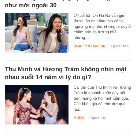
như mới ngoài 30
Ở tuổi 52, Oh Na Ra vẫn giữ
được làn da căng mịn đáng
ngưỡng mộ nhờ những bí quyết
chăm sóc da tưởng nhỏ
nhưng…
BEAUTY & FASHION
-
4 giờ trước
Thu Minh và Hương Tràm không nhìn mặt
nhau suốt 14 năm vì lý do gì?
Cái ôm của Thu Minh và Hương
Tràm là khoảnh khắc gây sốt
trên mạng xã hội một tuần qua.
Các khán giả đã chờ đợi quá
lâu…
MUSIK
-
4 giờ trước