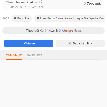
Theo
phunumoi.net.vn
Copy link
10/05/2026 07:01 (GMT +7)
Tags
Bóng Đá
Trận Derby Giữa Slavia Prague Và Sparta Prag
Theo dõi Kenh14.vn trên
Chia sẻ
Sao chép link
CÙNG MỤC
ĐANG HOT