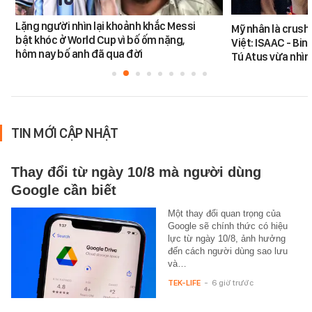
Lặng người nhìn lại khoảnh khắc Messi
Mỹ nhân là crush
bật khóc ở World Cup vì bố ốm nặng,
Việt: ISAAC - Bin
hôm nay bố anh đã qua đời
Tú Atus vừa nhìn
TIN MỚI CẬP NHẬT
Thay đổi từ ngày 10/8 mà người dùng
Google cần biết
Một thay đổi quan trọng của
Google sẽ chính thức có hiệu
lực từ ngày 10/8, ảnh hưởng
đến cách người dùng sao lưu
và…
TEK-LIFE
-
6 giờ trước