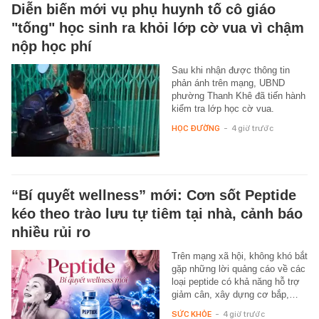
Diễn biến mới vụ phụ huynh tố cô giáo
"tống" học sinh ra khỏi lớp cờ vua vì chậm
nộp học phí
Sau khi nhận được thông tin
phản ánh trên mạng, UBND
phường Thanh Khê đã tiến hành
kiểm tra lớp học cờ vua.
HỌC ĐƯỜNG
-
4 giờ trước
“Bí quyết wellness” mới: Cơn sốt Peptide
kéo theo trào lưu tự tiêm tại nhà, cảnh báo
nhiều rủi ro
Trên mạng xã hội, không khó bắt
gặp những lời quảng cáo về các
loại peptide có khả năng hỗ trợ
giảm cân, xây dựng cơ bắp,…
SỨC KHỎE
-
4 giờ trước