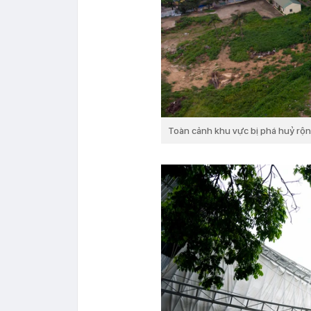
Toàn cảnh khu vực bị phá huỷ rộ