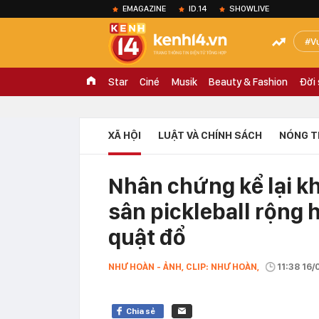
EMAGAZINE
ID.14
SHOWLIVE
V
Star
Ciné
Musik
Beauty & Fashion
Đời
XÃ HỘI
LUẬT VÀ CHÍNH SÁCH
NÓNG T
Nhân chứng kể lại k
sân pickleball rộng h
quật đổ
NHƯ HOÀN - ẢNH, CLIP: NHƯ HOÀN,
11:38 16/
Chia sẻ