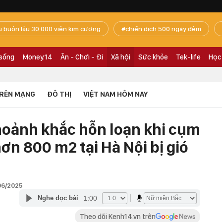
ụ buôn lậu 30.000 viên kim cương
chiến dịch 500 ngày đêm
 sống
Money.14
Ăn - Chơi - Đi
Xã hội
Sức khỏe
Tek-life
Học
RÊN MẠNG
ĐÔ THỊ
VIỆT NAM HÔM NAY
hoảnh khắc hỗn loạn khi cụm
ơn 800 m2 tại Hà Nội bị gió
06/2025
1:00
Nghe đọc bài
Theo dõi Kenh14.vn trên