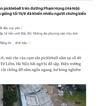
n pickleball trên đường Phạm Hùng (Hà Nội)
 giông tối 15/6 đã khiến nhiều người chứng kiến
bắt đầu suy yếu
 cấp 14 trên vịnh Bắc Bộ: Những địa phương nào chịu ảnh
Nẵng thì... dính bão
5/6, mái che của cụm sân pickleball nằm tại số 40
 Liêm, Hà Nội) bất ngờ bị đổ sập. Hiện trường
và cột chống đỡ nằm ngổn ngang, hư hỏng nghiêm