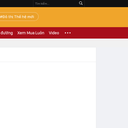
Đô thị Thế hệ mới
 đường
Xem Mua Luôn
Video