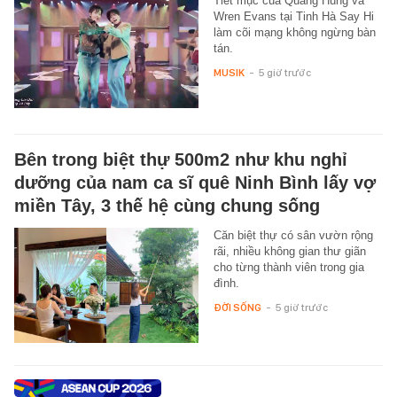
Tiết mục của Quang Hùng và
Wren Evans tại Tinh Hà Say Hi
làm cõi mạng không ngừng bàn
tán.
MUSIK
-
5 giờ trước
Bên trong biệt thự 500m2 như khu nghỉ
dưỡng của nam ca sĩ quê Ninh Bình lấy vợ
miền Tây, 3 thế hệ cùng chung sống
Căn biệt thự có sân vườn rộng
rãi, nhiều không gian thư giãn
cho từng thành viên trong gia
đình.
ĐỜI SỐNG
-
5 giờ trước