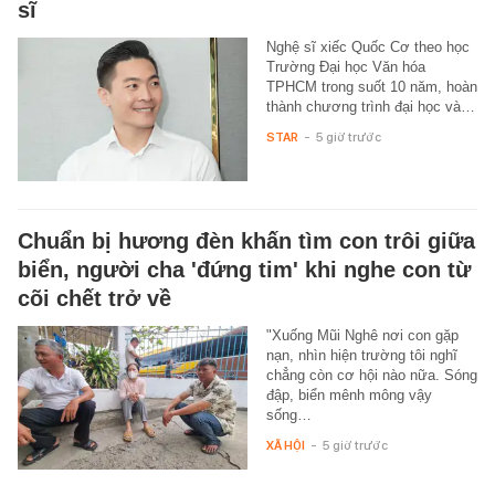
sĩ
Nghệ sĩ xiếc Quốc Cơ theo học
Trường Đại học Văn hóa
TPHCM trong suốt 10 năm, hoàn
thành chương trình đại học và…
STAR
-
5 giờ trước
Chuẩn bị hương đèn khấn tìm con trôi giữa
biển, người cha 'đứng tim' khi nghe con từ
cõi chết trở về
"Xuống Mũi Nghê nơi con gặp
nạn, nhìn hiện trường tôi nghĩ
chẳng còn cơ hội nào nữa. Sóng
đập, biển mênh mông vậy
sống…
XÃ HỘI
-
5 giờ trước