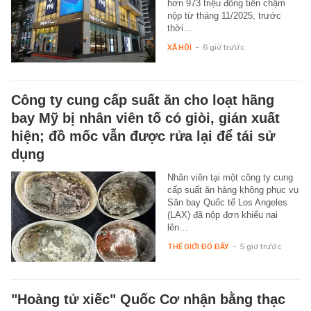
hơn 973 triệu đồng tiền chậm
nộp từ tháng 11/2025, trước
thời…
XÃ HỘI
-
6 giờ trước
Công ty cung cấp suất ăn cho loạt hãng
bay Mỹ bị nhân viên tố có giòi, gián xuất
hiện; đồ mốc vẫn được rửa lại để tái sử
dụng
Nhân viên tại một công ty cung
cấp suất ăn hàng không phục vụ
Sân bay Quốc tế Los Angeles
(LAX) đã nộp đơn khiếu nại
lên…
THẾ GIỚI ĐÓ ĐÂY
-
5 giờ trước
"Hoàng tử xiếc" Quốc Cơ nhận bằng thạc