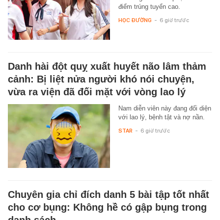
điểm trúng tuyển cao.
HỌC ĐƯỜNG
-
6 giờ trước
Danh hài đột quỵ xuất huyết não lâm thảm
cảnh: Bị liệt nửa người khó nói chuyện,
vừa ra viện đã đối mặt với vòng lao lý
Nam diễn viên này đang đối diện
với lao lý, bệnh tật và nợ nần.
STAR
-
6 giờ trước
Chuyên gia chỉ đích danh 5 bài tập tốt nhất
cho cơ bụng: Không hề có gập bụng trong
danh sách