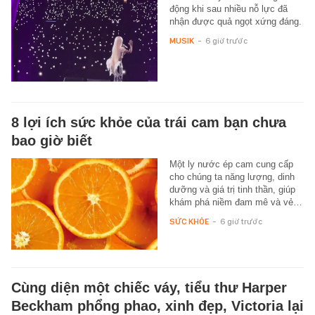
động khi sau nhiều nỗ lực đã
nhận được quả ngọt xứng đáng.
MUSIK
-
6 giờ trước
8 lợi ích sức khỏe của trái cam bạn chưa
bao giờ biết
Một ly nước ép cam cung cấp
cho chúng ta năng lượng, dinh
dưỡng và giá trị tinh thần, giúp
khám phá niềm đam mê và vẻ…
SỨC KHỎE
-
6 giờ trước
Cùng diện một chiếc váy, tiểu thư Harper
Beckham phổng phao, xinh đẹp, Victoria lại