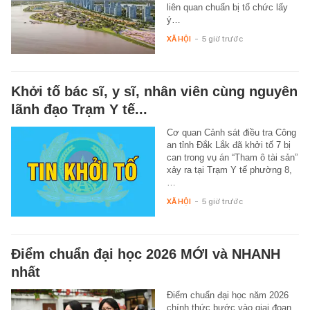
liên quan chuẩn bị tổ chức lấy
ý…
XÃ HỘI
-
5 giờ trước
Khởi tố bác sĩ, y sĩ, nhân viên cùng nguyên
lãnh đạo Trạm Y tế...
Cơ quan Cảnh sát điều tra Công
an tỉnh Đắk Lắk đã khởi tố 7 bị
can trong vụ án “Tham ô tài sản”
xảy ra tại Trạm Y tế phường 8,
…
XÃ HỘI
-
5 giờ trước
Điểm chuẩn đại học 2026 MỚI và NHANH
nhất
Điểm chuẩn đại học năm 2026
chính thức bước vào giai đoạn