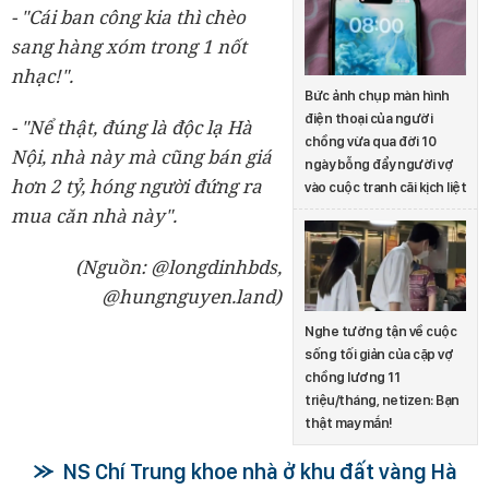
- "Cái ban công kia thì chèo
sang hàng xóm trong 1 nốt
nhạc!".
Bức ảnh chụp màn hình
điện thoại của người
- "Nể thật, đúng là độc lạ Hà
chồng vừa qua đời 10
Nội, nhà này mà cũng bán giá
ngày bỗng đẩy người vợ
hơn 2 tỷ, hóng người đứng ra
vào cuộc tranh cãi kịch liệt
mua căn nhà này".
(Nguồn: @longdinhbds,
@hungnguyen.land)
Nghe tường tận về cuộc
sống tối giản của cặp vợ
chồng lương 11
triệu/tháng, netizen: Bạn
thật may mắn!
NS Chí Trung khoe nhà ở khu đất vàng Hà