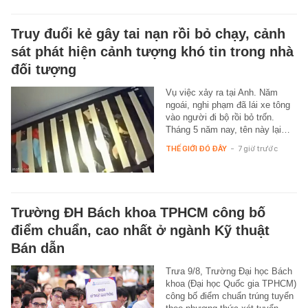
Truy đuổi kẻ gây tai nạn rồi bỏ chạy, cảnh
sát phát hiện cảnh tượng khó tin trong nhà
đối tượng
Vụ việc xảy ra tại Anh. Năm
ngoái, nghi phạm đã lái xe tông
vào người đi bộ rồi bỏ trốn.
Tháng 5 năm nay, tên này lại…
THẾ GIỚI ĐÓ ĐÂY
-
7 giờ trước
Trường ĐH Bách khoa TPHCM công bố
điểm chuẩn, cao nhất ở ngành Kỹ thuật
Bán dẫn
Trưa 9/8, Trường Đại học Bách
khoa (Đại học Quốc gia TPHCM)
công bố điểm chuẩn trúng tuyển