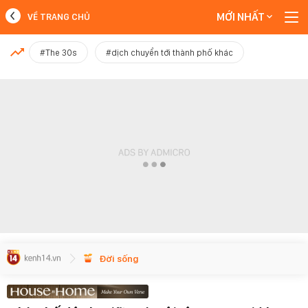
MỚI NHẤT
VỀ TRANG CHỦ
MỚI NHẤT
#The 30s
#dịch chuyển tới thành phố khác
Xem thêm
Đời sống