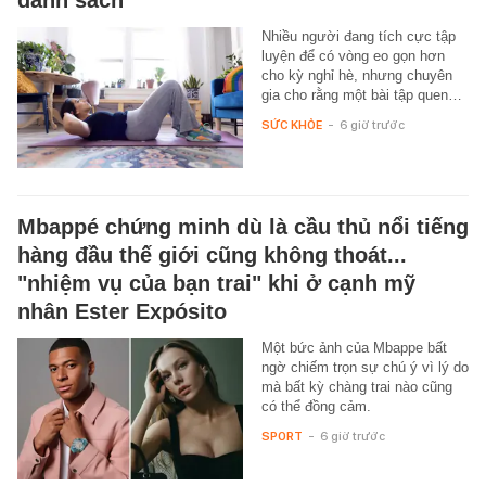
Nhiều người đang tích cực tập
luyện để có vòng eo gọn hơn
cho kỳ nghỉ hè, nhưng chuyên
gia cho rằng một bài tập quen…
SỨC KHỎE
-
6 giờ trước
Mbappé chứng minh dù là cầu thủ nổi tiếng
hàng đầu thế giới cũng không thoát...
"nhiệm vụ của bạn trai" khi ở cạnh mỹ
nhân Ester Expósito
Một bức ảnh của Mbappe bất
ngờ chiếm trọn sự chú ý vì lý do
mà bất kỳ chàng trai nào cũng
có thể đồng cảm.
SPORT
-
6 giờ trước