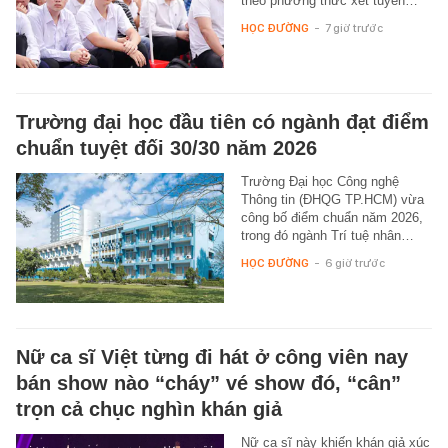
theo phương thức xét tuyển…
HỌC ĐƯỜNG
-
7 giờ trước
Trường đại học đầu tiên có ngành đạt điểm
chuẩn tuyệt đối 30/30 năm 2026
Trường Đại học Công nghệ
Thông tin (ĐHQG TP.HCM) vừa
công bố điểm chuẩn năm 2026,
trong đó ngành Trí tuệ nhân…
HỌC ĐƯỜNG
-
6 giờ trước
Nữ ca sĩ Việt từng đi hát ở công viên nay
bán show nào “cháy” vé show đó, “cân”
trọn cả chục nghìn khán giả
Nữ ca sĩ này khiến khán giả xúc