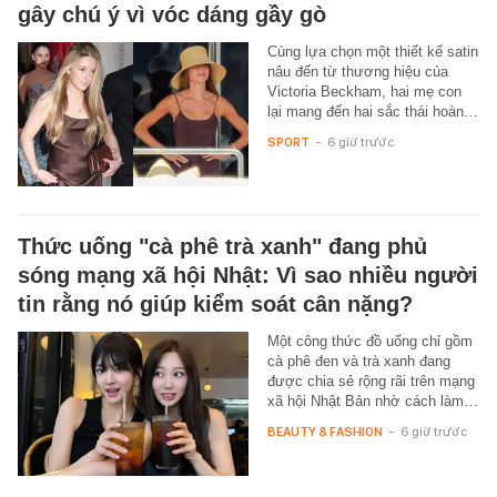
gây chú ý vì vóc dáng gầy gò
Cùng lựa chọn một thiết kế satin
nâu đến từ thương hiệu của
Victoria Beckham, hai mẹ con
lại mang đến hai sắc thái hoàn…
SPORT
-
6 giờ trước
Thức uống "cà phê trà xanh" đang phủ
sóng mạng xã hội Nhật: Vì sao nhiều người
tin rằng nó giúp kiểm soát cân nặng?
Một công thức đồ uống chỉ gồm
cà phê đen và trà xanh đang
được chia sẻ rộng rãi trên mạng
xã hội Nhật Bản nhờ cách làm…
BEAUTY & FASHION
-
6 giờ trước