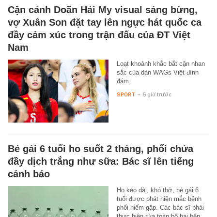
Cận cảnh Doãn Hải My visual sáng bừng,
vợ Xuân Son đặt tay lên ngực hát quốc ca
đầy cảm xúc trong trận đấu của ĐT Việt
Nam
Loạt khoảnh khắc bắt cận nhan
sắc của dàn WAGs Việt đình
đám.
SPORT
-
5 giờ trước
Bé gái 6 tuổi ho suốt 2 tháng, phổi chứa
đầy dịch trắng như sữa: Bác sĩ lên tiếng
cảnh báo
Ho kéo dài, khó thở, bé gái 6
tuổi được phát hiện mắc bệnh
phổi hiếm gặp. Các bác sĩ phải
thực hiện rửa toàn bộ hai bên…