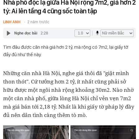
Nhà phố độc lạ giữa Hà Nội rộng 7m2, giá hơn 2
tỷ: Ai lên tầng 4 cũng sốc toàn tập
LINH ANH
2 năm trước
Nghe đọc bài
2:28
Tìm đâu được căn nhà giá hơn 2 tỷ, mà rộng có 7m2, lại giấy tờ
đầy đủ như thế này.
Những căn nhà Hà Nội, nghe giá thôi đã "giật mình
thon thót". Cứ tưởng hơn 2 tỷ, ít nhất cũng phải sở
hữu được một ngôi nhà rộng khoảng 30m2. Nào nhờ
một căn nhà phố, giữa lòng Hà Nội chỉ vẻn vẹn 7m2
mà giá bán tới 2,18 tỷ. Nhất là khi giấy tờ pháp lý đầy
đủ nên dân tình càng thêm tò mò.