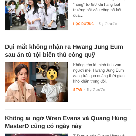
"nóng" từ 9/8 khi hàng loạt
trường bắt đầu công bố kết
quả…
HỌC ĐƯỜNG
-
5 giờ trước
Dụi mắt không nhận ra Hwang Jung Eum
sau án tù tội biển thủ công quỹ
Không còn là minh tinh vạn
người mê, Hwang Jung Eum
đang trải qua quãng thời gian
khó khăn trong đời.
STAR
-
5 giờ trước
Không ai ngờ Wren Evans và Quang Hùng
MasterD cũng có ngày này