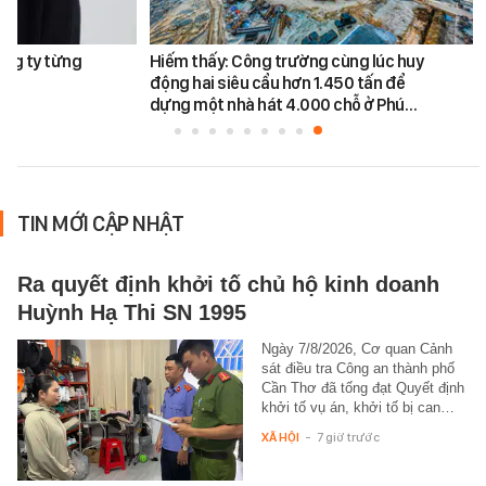
ông ty từng
Hiếm thấy: Công trường cùng lúc huy
động hai siêu cẩu hơn 1.450 tấn để
dựng một nhà hát 4.000 chỗ ở Phú…
TIN MỚI CẬP NHẬT
Ra quyết định khởi tố chủ hộ kinh doanh
Huỳnh Hạ Thi SN 1995
Ngày 7/8/2026, Cơ quan Cảnh
sát điều tra Công an thành phố
Cần Thơ đã tống đạt Quyết định
khởi tố vụ án, khởi tố bị can…
XÃ HỘI
-
7 giờ trước