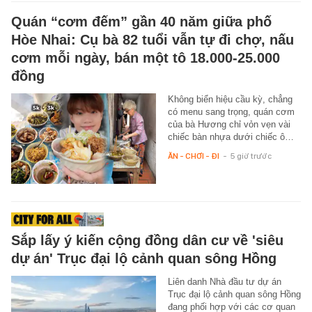
Quán “cơm đếm” gần 40 năm giữa phố
Hòe Nhai: Cụ bà 82 tuổi vẫn tự đi chợ, nấu
cơm mỗi ngày, bán một tô 18.000-25.000
đồng
Không biển hiệu cầu kỳ, chẳng
có menu sang trọng, quán cơm
của bà Hương chỉ vỏn vẹn vài
chiếc bàn nhựa dưới chiếc ô…
ĂN - CHƠI - ĐI
-
5 giờ trước
Sắp lấy ý kiến cộng đồng dân cư về 'siêu
dự án' Trục đại lộ cảnh quan sông Hồng
Liên danh Nhà đầu tư dự án
Trục đại lộ cảnh quan sông Hồng
đang phối hợp với các cơ quan