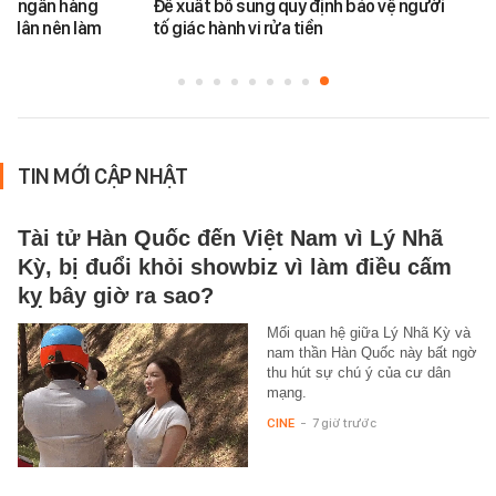
ản ngân hàng
Đề xuất bổ sung quy định bảo vệ người
i dân nên làm
tố giác hành vi rửa tiền
TIN MỚI CẬP NHẬT
Tài tử Hàn Quốc đến Việt Nam vì Lý Nhã
Kỳ, bị đuổi khỏi showbiz vì làm điều cấm
kỵ bây giờ ra sao?
Mối quan hệ giữa Lý Nhã Kỳ và
nam thần Hàn Quốc này bất ngờ
thu hút sự chú ý của cư dân
mạng.
CINE
-
7 giờ trước