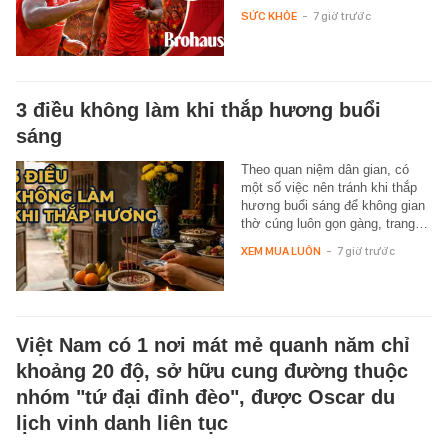
SỨC KHỎE
-
7 giờ trước
3 điều không làm khi thắp hương buổi
sáng
Theo quan niệm dân gian, có
một số việc nên tránh khi thắp
hương buổi sáng để không gian
thờ cúng luôn gọn gàng, trang…
XEM MUA LUÔN
-
7 giờ trước
Việt Nam có 1 nơi mát mẻ quanh năm chỉ
khoảng 20 độ, sở hữu cung đường thuộc
nhóm "tứ đại đỉnh đèo", được Oscar du
lịch vinh danh liên tục