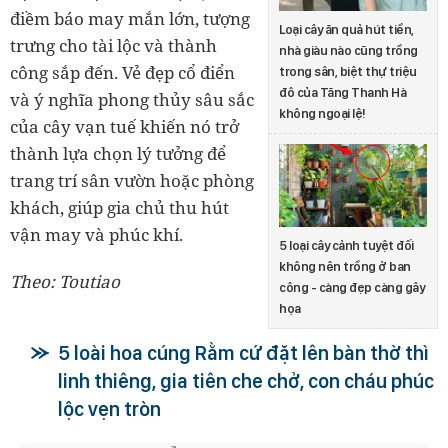
điềm báo may mắn lớn, tượng
Loại cây ăn quả hút tiền,
trưng cho tài lộc và thành
nhà giàu nào cũng trồng
công sắp đến. Vẻ đẹp cổ điển
trong sân, biệt thự triệu
đô của Tăng Thanh Hà
và ý nghĩa phong thủy sâu sắc
không ngoại lệ!
của cây vạn tuế khiến nó trở
thành lựa chọn lý tưởng để
trang trí sân vườn hoặc phòng
khách, giúp gia chủ thu hút
vận may và phúc khí.
5 loại cây cảnh tuyệt đối
không nên trồng ở ban
Theo: Toutiao
công - càng đẹp càng gây
họa
5 loài hoa cúng Rằm cứ đặt lên bàn thờ thì
linh thiêng, gia tiên che chở, con cháu phúc
lộc vẹn tròn