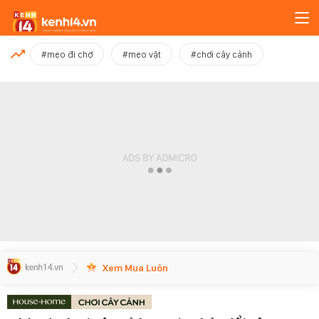
MỚI NHẤT
#mẹo đi chợ
#mẹo vặt
#chơi cây cảnh
Xem thêm
Xem Mua Luôn