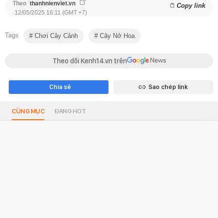
Theo
thanhnienviet.vn
Copy link
12/05/2025 16:11 (GMT +7)
Tags
Chơi Cây Cảnh
Cây Nở Hoa
Theo dõi Kenh14.vn trên
Chia sẻ
Sao chép link
CÙNG MỤC
ĐANG HOT