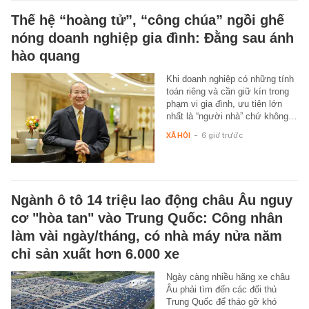
Thế hệ “hoàng tử”, “công chúa” ngồi ghế
nóng doanh nghiệp gia đình: Đằng sau ánh
hào quang
Khi doanh nghiệp có những tính
toán riêng và cần giữ kín trong
phạm vi gia đình, ưu tiên lớn
nhất là “người nhà” chứ không…
XÃ HỘI
-
6 giờ trước
Ngành ô tô 14 triệu lao động châu Âu nguy
cơ "hòa tan" vào Trung Quốc: Công nhân
làm vài ngày/tháng, có nhà máy nửa năm
chỉ sản xuất hơn 6.000 xe
Ngày càng nhiều hãng xe châu
Âu phải tìm đến các đối thủ
Trung Quốc để tháo gỡ khó