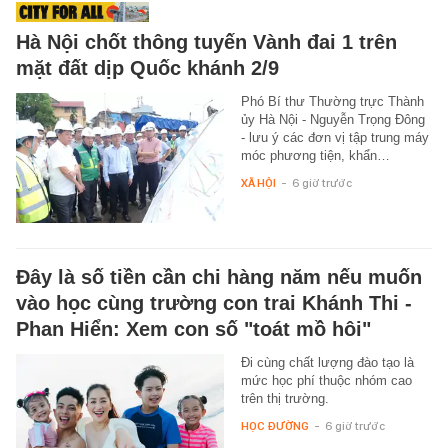
Hà Nội chốt thông tuyến Vành đai 1 trên
mặt đất dịp Quốc khánh 2/9
Phó Bí thư Thường trực Thành
ủy Hà Nội - Nguyễn Trọng Đông
- lưu ý các đơn vị tập trung máy
móc phương tiện, khẩn…
XÃ HỘI
-
6 giờ trước
Đây là số tiền cần chi hàng năm nếu muốn
vào học cùng trường con trai Khánh Thi -
Phan Hiển: Xem con số "toát mồ hôi"
Đi cùng chất lượng đào tạo là
mức học phí thuộc nhóm cao
trên thị trường.
HỌC ĐƯỜNG
-
6 giờ trước