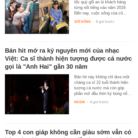
tốc quỳ gối an ủi khách hàng
từng nổi tiếng vào năm 2019.
Đến nay, cuộc sống của cô…
ĐỜI SỐNG
-
6 giờ trước
Bản hit mở ra kỷ nguyên mới của nhạc
Việt: Ca sĩ thành hiện tượng được cả nước
gọi là "Anh Hai" gần 30 năm
Bản hit này không chỉ đưa một
chàng ca sĩ 22 tuổi thành hiện
tượng cả nước mà còn góp
phần mở đầu thời kỳ bùng nổ…
MUSIK
-
6 giờ trước
Top 4 con giáp không cần giàu sớm vẫn có