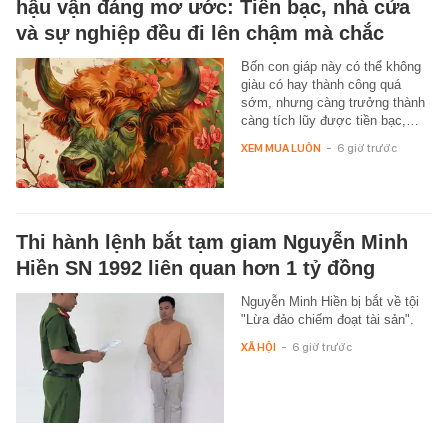
hậu vận đáng mơ ước: Tiền bạc, nhà cửa
và sự nghiệp đều đi lên chậm mà chắc
Bốn con giáp này có thể không
giàu có hay thành công quá
sớm, nhưng càng trưởng thành
càng tích lũy được tiền bạc,…
XEM MUA LUÔN
-
6 giờ trước
Thi hành lệnh bắt tạm giam Nguyễn Minh
Hiền SN 1992 liên quan hơn 1 tỷ đồng
Nguyễn Minh Hiền bị bắt về tội
"Lừa đảo chiếm đoạt tài sản".
XÃ HỘI
-
6 giờ trước