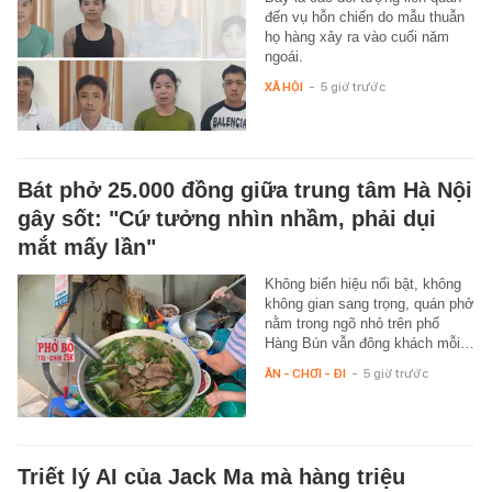
đến vụ hỗn chiến do mẫu thuẫn
họ hàng xảy ra vào cuối năm
ngoái.
XÃ HỘI
-
5 giờ trước
Bát phở 25.000 đồng giữa trung tâm Hà Nội
gây sốt: "Cứ tưởng nhìn nhầm, phải dụi
mắt mấy lần"
Không biển hiệu nổi bật, không
không gian sang trọng, quán phở
nằm trong ngõ nhỏ trên phố
Hàng Bún vẫn đông khách mỗi…
ĂN - CHƠI - ĐI
-
5 giờ trước
Triết lý AI của Jack Ma mà hàng triệu