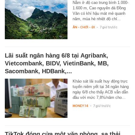
Nằm ở độ cao trung bình 1.000-
1.600 m, Cao nguyên đá Đồng
Văn có khí hậu mát mẻ quanh
năm, mùa hè nhiệt độ chỉ…
ĂN - CHƠI - ĐI
-
7 giờ trước
Lãi suất ngân hàng 6/8 tại Agribank,
Vietcombank, BIDV, VietinBank, MB,
Sacombank, HDBank,...
Khảo sát lãi suất huy động trực
tuyến niêm yết tại 34 ngân hàng
ngày 6/8 cho thấy ACB vẫn dẫn
đầu với mức 7,8%/năm cho…
MONEY.14
-
7 giờ trước
TikTok đóng cửa một văn phòng, sa thải