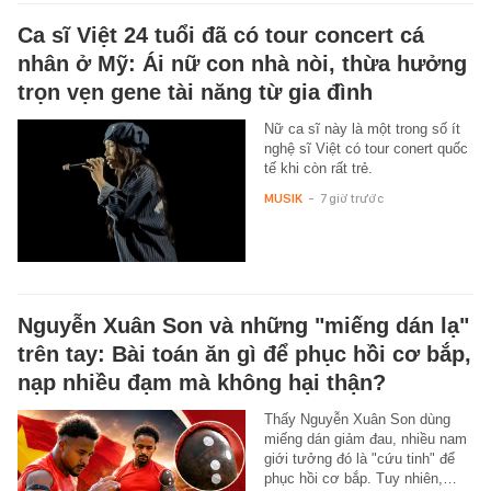
Ca sĩ Việt 24 tuổi đã có tour concert cá
nhân ở Mỹ: Ái nữ con nhà nòi, thừa hưởng
trọn vẹn gene tài năng từ gia đình
Nữ ca sĩ này là một trong số ít
nghệ sĩ Việt có tour conert quốc
tế khi còn rất trẻ.
MUSIK
-
7 giờ trước
Nguyễn Xuân Son và những "miếng dán lạ"
trên tay: Bài toán ăn gì để phục hồi cơ bắp,
nạp nhiều đạm mà không hại thận?
Thấy Nguyễn Xuân Son dùng
miếng dán giảm đau, nhiều nam
giới tưởng đó là "cứu tinh" để
phục hồi cơ bắp. Tuy nhiên,…