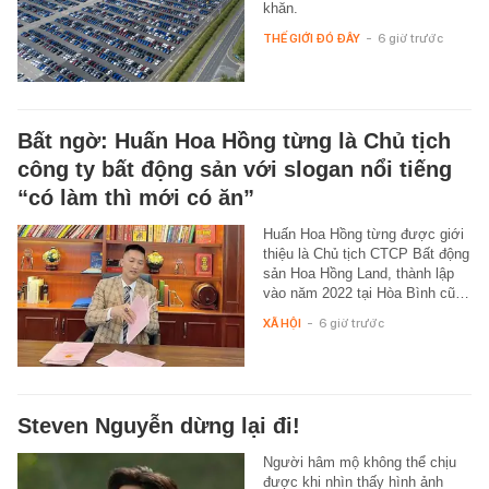
khăn.
THẾ GIỚI ĐÓ ĐÂY
-
6 giờ trước
Bất ngờ: Huấn Hoa Hồng từng là Chủ tịch
công ty bất động sản với slogan nổi tiếng
“có làm thì mới có ăn”
Huấn Hoa Hồng từng được giới
thiệu là Chủ tịch CTCP Bất động
sản Hoa Hồng Land, thành lập
vào năm 2022 tại Hòa Bình cũ…
XÃ HỘI
-
6 giờ trước
Steven Nguyễn dừng lại đi!
Người hâm mộ không thể chịu
được khi nhìn thấy hình ảnh