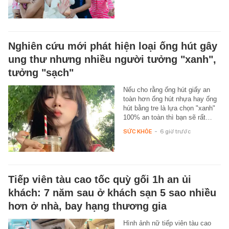
Nghiên cứu mới phát hiện loại ống hút gây
ung thư nhưng nhiều người tưởng "xanh",
tưởng "sạch"
Nếu cho rằng ống hút giấy an
toàn hơn ống hút nhựa hay ống
hút bằng tre là lựa chọn "xanh"
100% an toàn thì bạn sẽ rất…
SỨC KHỎE
-
6 giờ trước
Tiếp viên tàu cao tốc quỳ gối 1h an ủi
khách: 7 năm sau ở khách sạn 5 sao nhiều
hơn ở nhà, bay hạng thương gia
Hình ảnh nữ tiếp viên tàu cao