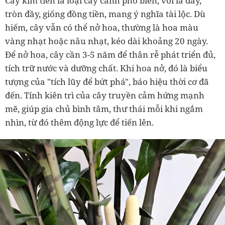
Cây kim tiền là loại cây cảnh phổ biến, với lá dày,
tròn đầy, giống đồng tiền, mang ý nghĩa tài lộc. Dù
hiếm, cây vẫn có thể nở hoa, thường là hoa màu
vàng nhạt hoặc nâu nhạt, kéo dài khoảng 20 ngày.
Để nở hoa, cây cần 3-5 năm để thân rễ phát triển đủ,
tích trữ nước và dưỡng chất. Khi hoa nở, đó là biểu
tượng của "tích lũy để bứt phá", báo hiệu thời cơ đã
đến. Tính kiên trì của cây truyền cảm hứng mạnh
mẽ, giúp gia chủ bình tâm, thư thái mỗi khi ngắm
nhìn, từ đó thêm động lực để tiến lên.