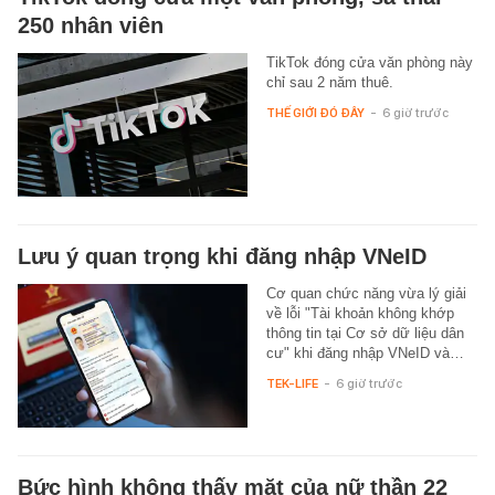
250 nhân viên
TikTok đóng cửa văn phòng này
chỉ sau 2 năm thuê.
THẾ GIỚI ĐÓ ĐÂY
-
6 giờ trước
Lưu ý quan trọng khi đăng nhập VNeID
Cơ quan chức năng vừa lý giải
về lỗi "Tài khoản không khớp
thông tin tại Cơ sở dữ liệu dân
cư" khi đăng nhập VNeID và…
TEK-LIFE
-
6 giờ trước
Bức hình không thấy mặt của nữ thần 22