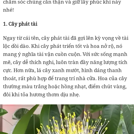
chăm sóc chúng cẩn thận và giữ lấy phúc khí này
nhé!
1. Cây phát tài
Ngay từ cái tên, cây phát tài đã gợi lên kỳ vọng về tài
lộc dồi dào. Khi cây phát triển tốt và hoa nở rộ, nó
mang ý nghĩa tài vận cuồn cuộn. Với sức sống mạnh
mẽ, cây dễ thích nghi, luôn tràn đầy năng lượng tích
cực. Hơn nữa, lá cây xanh mướt, hình dáng thanh
thoát, rất phù hợp để trang trí nhà cửa. Hoa của cây
thường màu trắng hoặc hồng nhạt, điểm chút vàng,
đôi khi tỏa hương thơm dịu nhẹ.