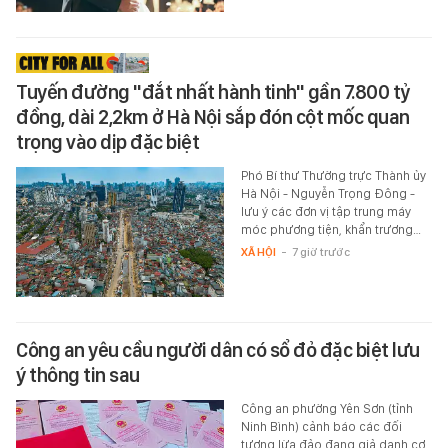
Tuyến đường "đắt nhất hành tinh" gần 7.800 tỷ
đồng, dài 2,2km ở Hà Nội sắp đón cột mốc quan
trọng vào dịp đặc biệt
Phó Bí thư Thường trực Thành ủy
Hà Nội - Nguyễn Trọng Đông -
lưu ý các đơn vị tập trung máy
móc phương tiện, khẩn trương…
XÃ HỘI
-
7 giờ trước
Công an yêu cầu người dân có sổ đỏ đặc biệt lưu
ý thông tin sau
Công an phường Yên Sơn (tỉnh
Ninh Bình) cảnh báo các đối
tượng lừa đảo đang giả danh cơ