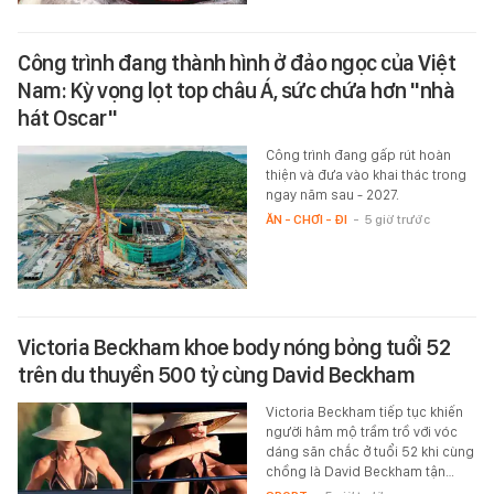
Công trình đang thành hình ở đảo ngọc của Việt
Nam: Kỳ vọng lọt top châu Á, sức chứa hơn "nhà
hát Oscar"
Công trình đang gấp rút hoàn
thiện và đưa vào khai thác trong
ngay năm sau - 2027.
ĂN - CHƠI - ĐI
-
5 giờ trước
Victoria Beckham khoe body nóng bỏng tuổi 52
trên du thuyền 500 tỷ cùng David Beckham
Victoria Beckham tiếp tục khiến
người hâm mộ trầm trồ với vóc
dáng săn chắc ở tuổi 52 khi cùng
chồng là David Beckham tận…