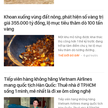
Khoan xuống vùng đất nông, phát hiện số vàng trị
giá 355.000 tỷ đồng, lộ mục tiêu thăm dò 100 tấn
vàng
Một khu mỏ từng được khai thác
thủ công hơn 1 thế kỷ trước đang
trở lại tâm điểm chú ý, hé lộ mục
tiêu thăm dò tương đương…
THẾ GIỚI ĐÓ ĐÂY
-
6 giờ trước
Tiếp viên hàng không hãng Vietnam Airlines
mang quốc tịch Hàn Quốc: Thuê nhà ở TP.HCM
sống 1 mình, mê nhất là đi xe ôm công nghệ
Tiếp viên hàng không hãng
Vietnam Airlines mang quốc tịch
Hàn Quốc: Thuê nhà ở TP.HCM