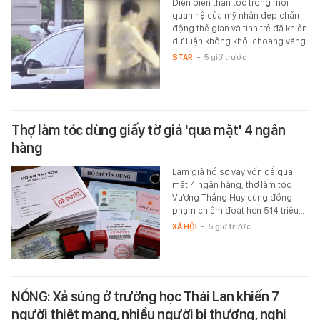
Diễn biến thần tốc trong mối
quan hệ của mỹ nhân đẹp chấn
động thế gian và tình trẻ đã khiến
dư luận không khỏi choáng váng.
STAR
-
5 giờ trước
Thợ làm tóc dùng giấy tờ giả 'qua mặt' 4 ngân
hàng
Làm giả hồ sơ vay vốn để qua
mặt 4 ngân hàng, thợ làm tóc
Vương Thắng Huy cùng đồng
phạm chiếm đoạt hơn 514 triệu…
XÃ HỘI
-
5 giờ trước
NÓNG: Xả súng ở trường học Thái Lan khiến 7
người thiệt mạng, nhiều người bị thương, nghi