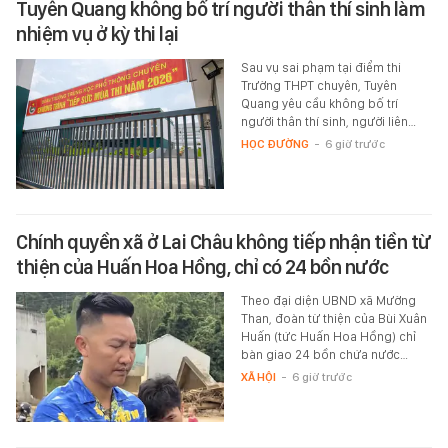
Tuyên Quang không bố trí người thân thí sinh làm
nhiệm vụ ở kỳ thi lại
Sau vụ sai phạm tại điểm thi
Trường THPT chuyên, Tuyên
Quang yêu cầu không bố trí
người thân thí sinh, người liên…
HỌC ĐƯỜNG
-
6 giờ trước
Chính quyền xã ở Lai Châu không tiếp nhận tiền từ
thiện của Huấn Hoa Hồng, chỉ có 24 bồn nước
Theo đại diện UBND xã Mường
Than, đoàn từ thiện của Bùi Xuân
Huấn (tức Huấn Hoa Hồng) chỉ
bàn giao 24 bồn chứa nước…
XÃ HỘI
-
6 giờ trước