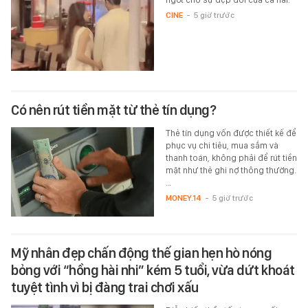
CINE
-
5 giờ trước
Có nên rút tiền mặt từ thẻ tín dụng?
Thẻ tín dụng vốn được thiết kế để
phục vụ chi tiêu, mua sắm và
thanh toán, không phải để rút tiền
mặt như thẻ ghi nợ thông thường.
…
MONEY.14
-
5 giờ trước
Mỹ nhân đẹp chấn động thế gian hẹn hò nóng
bỏng với “hồng hài nhi” kém 5 tuổi, vừa dứt khoát
tuyệt tình vì bị đàng trai chơi xấu