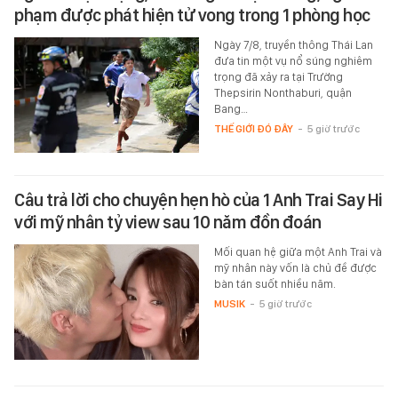
phạm được phát hiện tử vong trong 1 phòng học
Ngày 7/8, truyền thông Thái Lan
đưa tin một vụ nổ súng nghiêm
trọng đã xảy ra tại Trường
Thepsirin Nonthaburi, quận
Bang…
THẾ GIỚI ĐÓ ĐÂY
-
5 giờ trước
Câu trả lời cho chuyện hẹn hò của 1 Anh Trai Say Hi
với mỹ nhân tỷ view sau 10 năm đồn đoán
Mối quan hệ giữa một Anh Trai và
mỹ nhân này vốn là chủ đề được
bàn tán suốt nhiều năm.
MUSIK
-
5 giờ trước