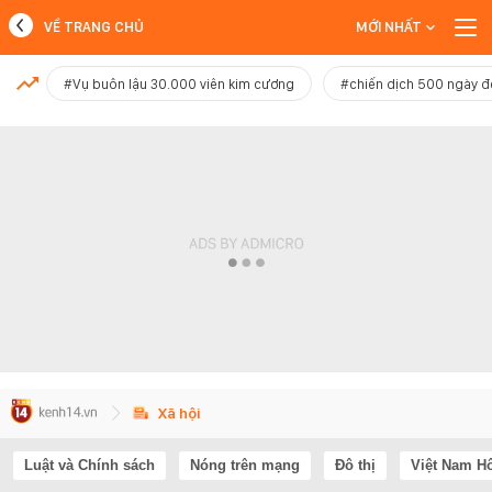
VỀ TRANG CHỦ
MỚI NHẤT
MỚI NHẤT
#Vụ buôn lậu 30.000 viên kim cương
#chiến dịch 500 ngày 
Xem thêm
Xã hội
Luật và Chính sách
Nóng trên mạng
Đô thị
Việt Nam H