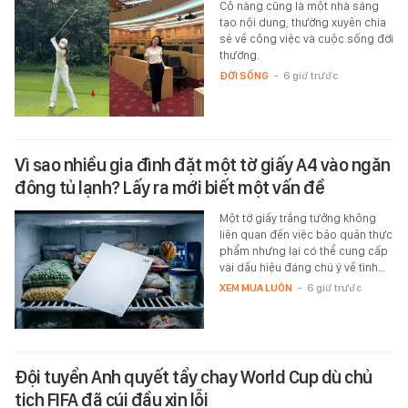
Cô nàng cũng là một nhà sáng
tạo nội dung, thường xuyên chia
sẻ về công việc và cuộc sống đời
thường.
ĐỜI SỐNG
-
6 giờ trước
Vì sao nhiều gia đình đặt một tờ giấy A4 vào ngăn
đông tủ lạnh? Lấy ra mới biết một vấn đề
Một tờ giấy trắng tưởng không
liên quan đến việc bảo quản thực
phẩm nhưng lại có thể cung cấp
vài dấu hiệu đáng chú ý về tình…
XEM MUA LUÔN
-
6 giờ trước
Đội tuyển Anh quyết tẩy chay World Cup dù chủ
tịch FIFA đã cúi đầu xin lỗi