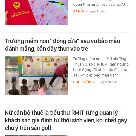
quan Nhà nước, yêu cầu người…
XÃ HỘI
-
7 giờ trước
Trường mầm non "đóng cửa" sau vụ bảo mẫu
đánh mắng, bắn dây thun vào trẻ
Trường mầm non L.X ở phường
Thuận Giao (TPHCM) tạm ngưng
hoạt động để phối hợp điều tra
sau khi clip bảo mẫu đánh…
HỌC ĐƯỜNG
-
6 giờ trước
Nữ cán bộ thuế là tiểu thư RMIT từng quản lý
khách sạn gia đình từ thời sinh viên, khí chất gây
chú ý trên sân golf