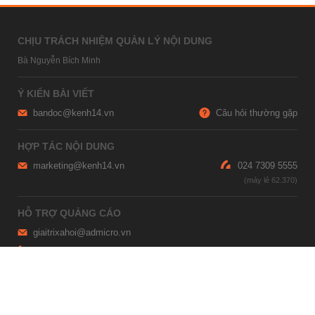
CHỊU TRÁCH NHIỆM QUẢN LÝ NỘI DUNG
Bà Nguyễn Bích Minh
Ý KIẾN BÀI VIẾT
bandoc@kenh14.vn
Câu hỏi thường gặp
HỢP TÁC NỘI DUNG
marketing@kenh14.vn
024 7309 5555
HỖ TRỢ QUẢNG CÁO
giaitrixahoi@admicro.vn
02473007108
TRỤ SỞ HÀ NỘI
Tầng 21, Tòa nhà Center Building, Hapulico Complex, Số 01, phố
Nguyễn Huy Tưởng, phường Thanh Xuân, thành phố Hà Nội