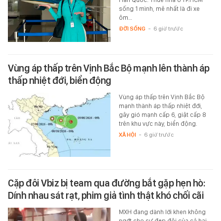
sống 1 mình, mê nhất là đi xe
ôm…
ĐỜI SỐNG
-
6 giờ trước
Vùng áp thấp trên Vịnh Bắc Bộ mạnh lên thành áp
thấp nhiệt đới, biển động
Vùng áp thấp trên Vịnh Bắc Bộ
mạnh thành áp thấp nhiệt đới,
gây gió mạnh cấp 6, giật cấp 8
trên khu vực này, biển động.
XÃ HỘI
-
6 giờ trước
Cặp đôi Vbiz bị team qua đường bắt gặp hẹn hò:
Dính nhau sát rạt, phim giả tình thật khó chối cãi
MXH đang dành lời khen không
ngớt cho sự đẹp đôi của cả hai.