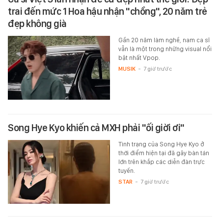
trai đến mức 1 Hoa hậu nhận "chồng", 20 năm trẻ
đẹp không già
Gần 20 năm làm nghề, nam ca sĩ
vẫn là một trong những visual nổi
bật nhất Vpop.
MUSIK
-
7 giờ trước
Song Hye Kyo khiến cả MXH phải "ối giời ơi"
Tình trạng của Song Hye Kyo ở
thời điểm hiện tại đã gây bàn tán
lớn trên khắp các diễn đàn trực
tuyến.
STAR
-
7 giờ trước