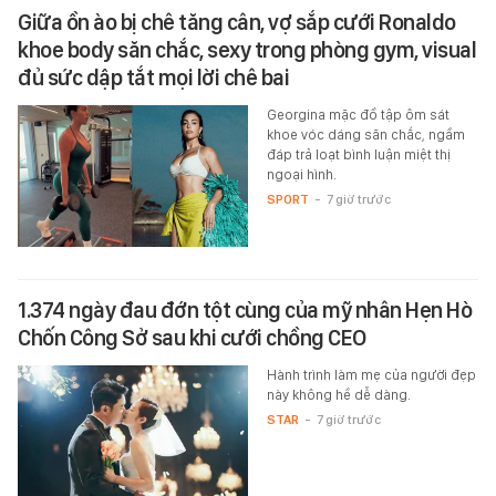
Giữa ồn ào bị chê tăng cân, vợ sắp cưới Ronaldo
khoe body săn chắc, sexy trong phòng gym, visual
đủ sức dập tắt mọi lời chê bai
Georgina mặc đồ tập ôm sát
khoe vóc dáng săn chắc, ngầm
đáp trả loạt bình luận miệt thị
ngoại hình.
SPORT
-
7 giờ trước
1.374 ngày đau đớn tột cùng của mỹ nhân Hẹn Hò
Chốn Công Sở sau khi cưới chồng CEO
Hành trình làm mẹ của người đẹp
này không hề dễ dàng.
STAR
-
7 giờ trước