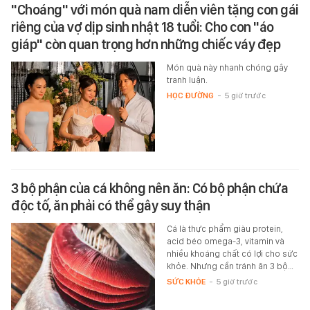
"Choáng" với món quà nam diễn viên tặng con gái
riêng của vợ dịp sinh nhật 18 tuổi: Cho con "áo
giáp" còn quan trọng hơn những chiếc váy đẹp
Món quà này nhanh chóng gây
tranh luận.
HỌC ĐƯỜNG
-
5 giờ trước
3 bộ phận của cá không nên ăn: Có bộ phận chứa
độc tố, ăn phải có thể gây suy thận
Cá là thực phẩm giàu protein,
acid béo omega-3, vitamin và
nhiều khoáng chất có lợi cho sức
khỏe. Nhưng cần tránh ăn 3 bộ…
SỨC KHỎE
-
5 giờ trước