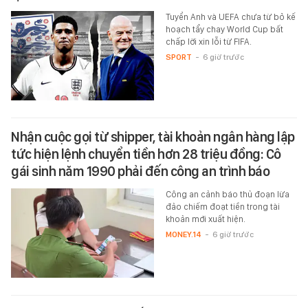
Tuyển Anh và UEFA chưa từ bỏ kế
hoạch tẩy chay World Cup bất
chấp lời xin lỗi từ FIFA.
SPORT
-
6 giờ trước
Nhận cuộc gọi từ shipper, tài khoản ngân hàng lập
tức hiện lệnh chuyển tiền hơn 28 triệu đồng: Cô
gái sinh năm 1990 phải đến công an trình báo
Công an cảnh báo thủ đoạn lừa
đảo chiếm đoạt tiền trong tài
khoản mới xuất hiện.
MONEY.14
-
6 giờ trước