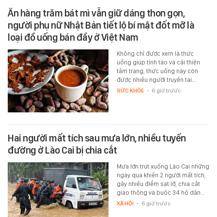
Ăn hàng trăm bát mì vẫn giữ dáng thon gọn,
người phụ nữ Nhật Bản tiết lộ bí mật đốt mỡ là
loại đồ uống bán đầy ở Việt Nam
Không chỉ được xem là thức
uống giúp tỉnh táo và cải thiện
tâm trạng, thức uống này còn
được nhiều người truyền tai…
SỨC KHỎE
-
6 giờ trước
Hai người mất tích sau mưa lớn, nhiều tuyến
đường ở Lào Cai bị chia cắt
Mưa lớn trút xuống Lào Cai những
ngày qua khiến 2 người mất tích,
gây nhiều điểm sạt lở, chia cắt
giao thông và buộc 34 hộ dân…
XÃ HỘI
-
6 giờ trước