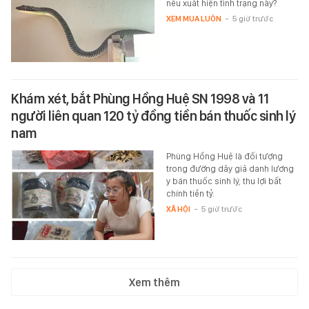
nếu xuất hiện tình trạng này?
XEM MUA LUÔN
-
5 giờ trước
Khám xét, bắt Phùng Hồng Huệ SN 1998 và 11
người liên quan 120 tỷ đồng tiền bán thuốc sinh lý
nam
Phùng Hồng Huệ là đối tượng
trong đường dây giả danh lương
y bán thuốc sinh lý, thu lợi bất
chính tiền tỷ.
XÃ HỘI
-
5 giờ trước
Xem thêm