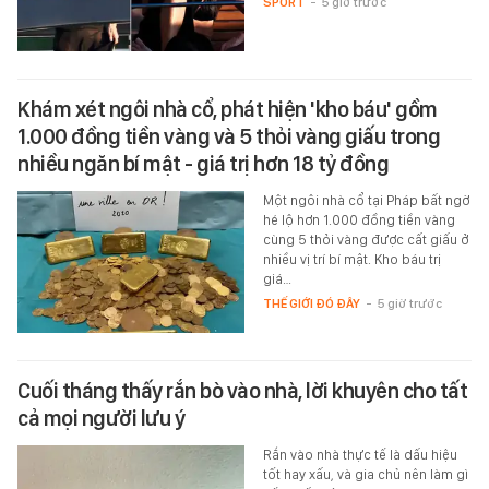
SPORT
-
5 giờ trước
Khám xét ngôi nhà cổ, phát hiện 'kho báu' gồm
1.000 đồng tiền vàng và 5 thỏi vàng giấu trong
nhiều ngăn bí mật - giá trị hơn 18 tỷ đồng
Một ngôi nhà cổ tại Pháp bất ngờ
hé lộ hơn 1.000 đồng tiền vàng
cùng 5 thỏi vàng được cất giấu ở
nhiều vị trí bí mật. Kho báu trị
giá…
THẾ GIỚI ĐÓ ĐÂY
-
5 giờ trước
Cuối tháng thấy rắn bò vào nhà, lời khuyên cho tất
cả mọi người lưu ý
Rắn vào nhà thực tế là dấu hiệu
tốt hay xấu, và gia chủ nên làm gì