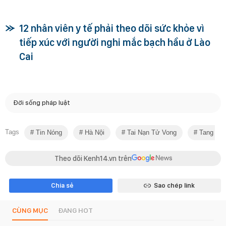
12 nhân viên y tế phải theo dõi sức khỏe vì
tiếp xúc với người nghi mắc bạch hầu ở Lào
Cai
Đời sống pháp luật
Tags
Tin Nóng
Hà Nội
Tai Nạn Tử Vong
Tang Lễ
Theo dõi Kenh14.vn trên
Chia sẻ
Sao chép link
CÙNG MỤC
ĐANG HOT