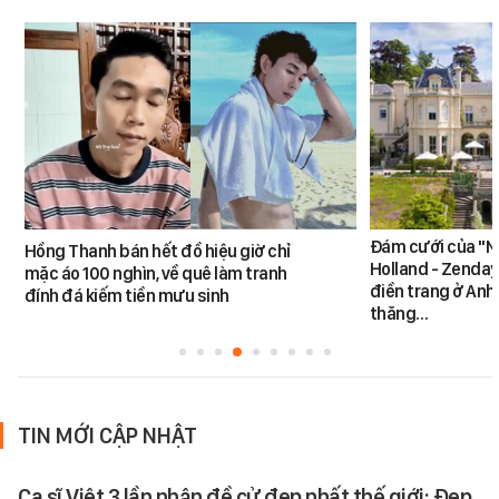
Đám cưới của "N
Hồng Thanh bán hết đồ hiệu giờ chỉ
Holland - Zendaya
mặc áo 100 nghìn, về quê làm tranh
điền trang ở Anh
đính đá kiếm tiền mưu sinh
thăng…
TIN MỚI CẬP NHẬT
Ca sĩ Việt 3 lần nhận đề cử đẹp nhất thế giới: Đẹp