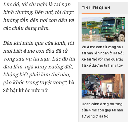
Lúc đó, tôi chỉ nghĩ là tai nạn
TIN LIÊN QUAN
bình thường. Đến nơi, tôi được
hướng dẫn đến nơi con dâu và
các cháu đang nằm.
Đến khi nhìn qua cửa kính, tôi
Vụ 4 mẹ con tử vong sau
mới biết 4 mẹ con đều đã tử
tai nạn liên hoàn ở Hà Nội:
vong sau vụ tai nạn. Lúc đó tôi
Xe tải "hổ vồ" chở quá tải,
tài xế dương tính ma túy
đau lắm, ngã khụy xuống đất,
không biết phải làm thế nào,
gào khóc trong tuyệt vọng",
bà
Sử bật khóc nức nở.
Hoàn cảnh đáng thương
của 4 mẹ con gặp tai nạn
tử vong ở Hà Nội