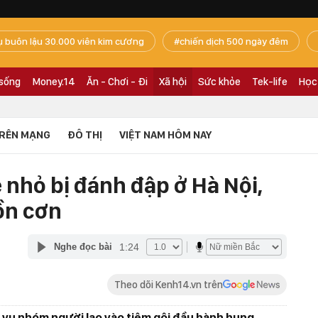
ụ buôn lậu 30.000 viên kim cương
chiến dịch 500 ngày đêm
 sống
Money.14
Ăn - Chơi - Đi
Xã hội
Sức khỏe
Tek-life
Học
RÊN MẠNG
ĐÔ THỊ
VIỆT NAM HÔM NAY
nhỏ bị đánh đập ở Hà Nội,
ồn cơn
1:24
Nghe đọc bài
Theo dõi Kenh14.vn trên
n vụ nhóm người lao vào tiệm gội đầu hành hung