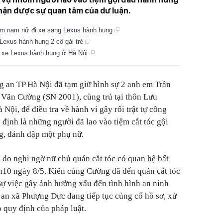
hận được sự quan tâm của dư luận.
 nhóm nam nữ đi xe sang Lexus hành hung
Lexus hành hung 2 cô gái trẻ
i xe Lexus hành hung ở Hà Nội
g an TP Hà Nội đã tạm giữ hình sự 2 anh em Trần
 Văn Cường (SN 2001), cùng trú tại thôn Lưu
ội, để điều tra về hành vi gây rối trật tự công
định là những người đã lao vào tiệm cắt tóc gội
g, đánh đập một phụ nữ.
, do nghi ngờ nữ chủ quán cắt tóc có quan hệ bất
h10 ngày 8/5, Kiên cùng Cường đã đến quán cắt tóc
ự việc gây ảnh hưởng xấu đến tình hình an ninh
g an xã Phượng Dực đang tiếp tục củng cố hồ sơ, xử
o quy định của pháp luật.