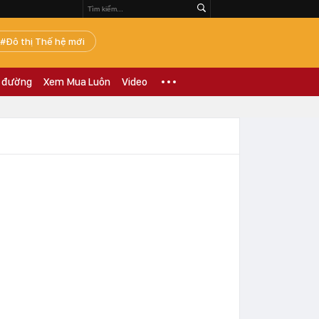
Đô thị Thế hệ mới
 đường
Xem Mua Luôn
Video