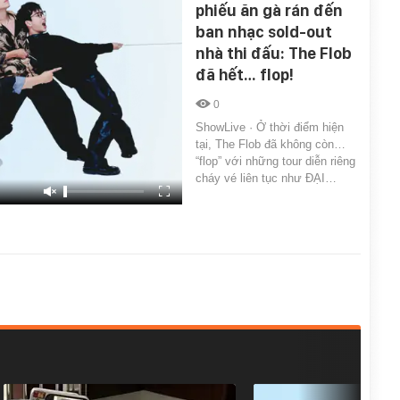
phiếu ăn gà rán đến
ban nhạc sold-out
nhà thi đấu: The Flob
đã hết… flop!
0
ShowLive · Ở thời điểm hiện
tại, The Flob đã không còn…
“flop” với những tour diễn riêng
cháy vé liên tục như ĐẠI…