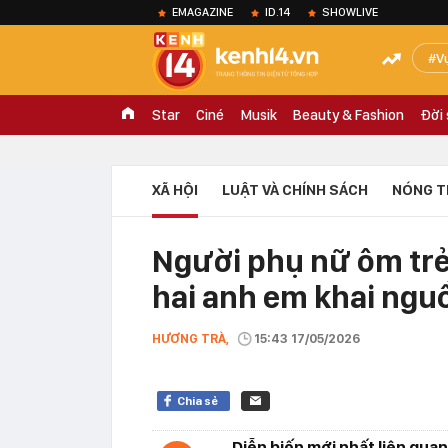
EMAGAZINE
ID.14
SHOWLIVE
V
Star
Ciné
Musik
Beauty & Fashion
Đời
XÃ HỘI
LUẬT VÀ CHÍNH SÁCH
NÓNG T
Người phụ nữ ôm trẻ 
hai anh em khai ngu
HƯƠNG TRÀ,
15:43 17/05/2026
Chia sẻ
Diễn biến mới nhất liên qua