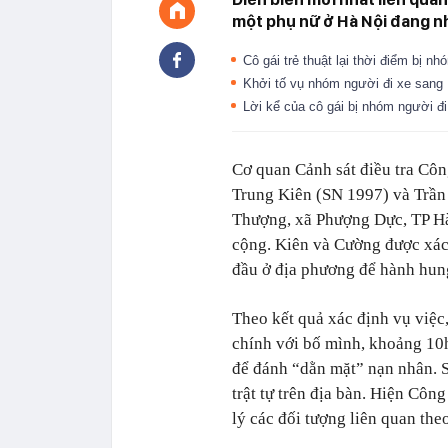
một phụ nữ ở Hà Nội đang n
Cô gái trẻ thuật lại thời điểm bị
Khởi tố vụ nhóm người đi xe sang 
Lời kể của cô gái bị nhóm người đ
Cơ quan Cảnh sát điều tra Côn
Trung Kiên (SN 1997) và Trần
Thượng, xã Phượng Dực, TP Hà N
cộng. Kiên và Cường được xác 
đầu ở địa phương để hành hun
Theo kết quả xác định vụ việc
chính với bố mình, khoảng 10
để đánh “dằn mặt” nạn nhân. S
trật tự trên địa bàn. Hiện Côn
lý các đối tượng liên quan the