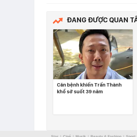
ĐANG ĐƯỢC QUAN T
Căn bệnh khiến Trấn Thành
khổ sở suốt 39 năm
Star
Ciné
Musik
Beauty & Fashion
Sport