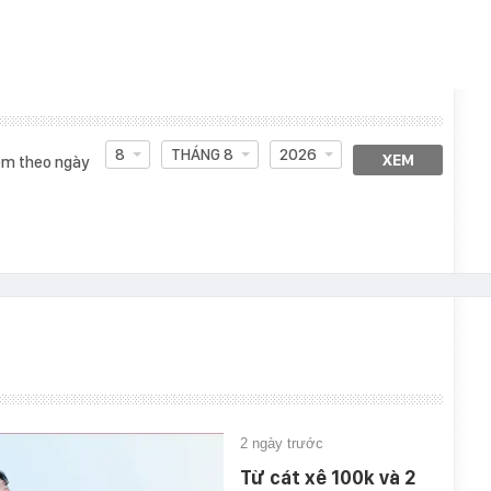
8
THÁNG 8
2026
XEM
m theo ngày
2 ngày trước
Từ cát xê 100k và 2