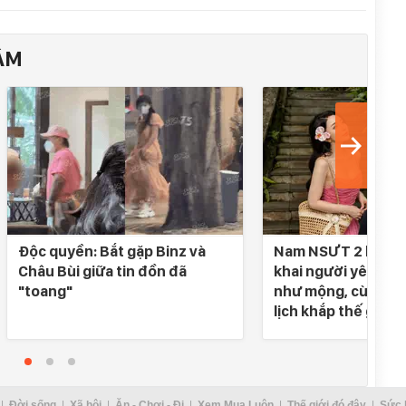
ÂM
Độc quyền: Bắt gặp Binz và
Nam NSƯT 2 lần đò
Châu Bùi giữa tin đồn đã
khai người yêu SN 
"toang"
như mộng, cùng nh
lịch khắp thế gian
Đời sống
Xã hội
Ăn - Chơi - Đi
Xem Mua Luôn
Thế giới đó đây
Sức 