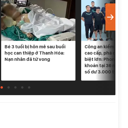
Bé 3 tuổi bị hôn mê sau buổi
Công an kiểm tra 5 
học can thiệp ở Thanh Hóa:
cao cấp, phá chuyê
Nạn nhân đã tử vong
biệt lớn: Phong tỏa
khoản tại 36 ngân h
số dư 3.000 tỷ