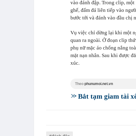
vào đánh đập. Trong clip, một
ghế, đấm đá liên tiếp vào ngư
bước tới và đánh vào đầu chị n
Vụ việc chỉ dừng lại khi một 
quan ra ngoài. Ở đoạn clip thứ
phụ nữ mặc áo chống nắng toàn 
mặt nạn nhân. Sau khi được đă
xúc.
Theo
phunumoi.net.vn
Bắt tạm giam tài x