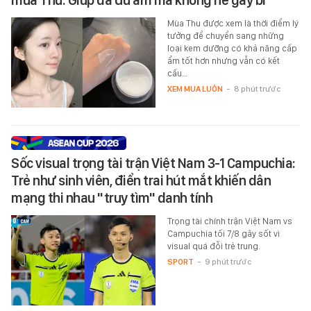
Mùa Thu được xem là thời điểm lý
tưởng để chuyển sang những
loại kem dưỡng có khả năng cấp
ẩm tốt hơn nhưng vẫn có kết
cấu…
XEM MUA LUÔN
-
8 phút trước
Sốc visual trọng tài trận Việt Nam 3-1 Campuchia:
Trẻ như sinh viên, điển trai hút mắt khiến dân
mạng thi nhau "truy tìm" danh tính
Trọng tài chính trận Việt Nam vs
Campuchia tối 7/8 gây sốt vì
visual quá đỗi trẻ trung.
SPORT
-
9 phút trước