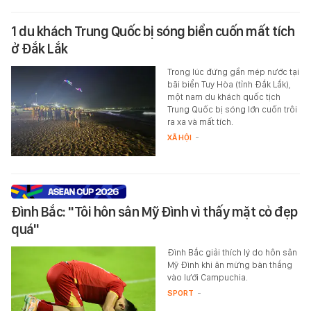
1 du khách Trung Quốc bị sóng biển cuốn mất tích
ở Đắk Lắk
Trong lúc đứng gần mép nước tại
bãi biển Tuy Hòa (tỉnh Đắk Lắk),
một nam du khách quốc tịch
Trung Quốc bị sóng lớn cuốn trôi
ra xa và mất tích.
XÃ HỘI
-
Đình Bắc: "Tôi hôn sân Mỹ Đình vì thấy mặt cỏ đẹp
quá"
Đình Bắc giải thích lý do hôn sân
Mỹ Đình khi ăn mừng bàn thắng
vào lưới Campuchia.
SPORT
-