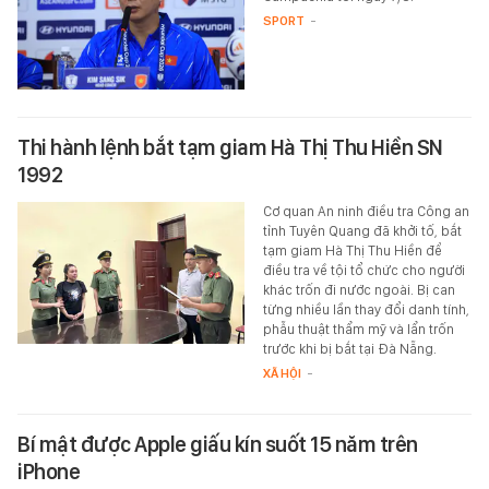
SPORT
-
Thi hành lệnh bắt tạm giam Hà Thị Thu Hiền SN
1992
Cơ quan An ninh điều tra Công an
tỉnh Tuyên Quang đã khởi tố, bắt
tạm giam Hà Thị Thu Hiền để
điều tra về tội tổ chức cho người
khác trốn đi nước ngoài. Bị can
từng nhiều lần thay đổi danh tính,
phẫu thuật thẩm mỹ và lẩn trốn
trước khi bị bắt tại Đà Nẵng.
XÃ HỘI
-
Bí mật được Apple giấu kín suốt 15 năm trên
iPhone