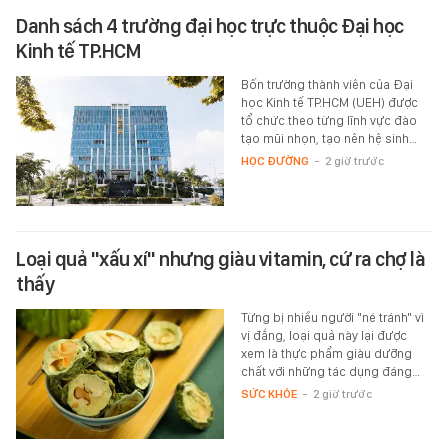
Danh sách 4 trường đại học trực thuộc Đại học
Kinh tế TP.HCM
Bốn trường thành viên của Đại
học Kinh tế TP.HCM (UEH) được
tổ chức theo từng lĩnh vực đào
tạo mũi nhọn, tạo nên hệ sinh…
HỌC ĐƯỜNG
-
2 giờ trước
Loại quả "xấu xí" nhưng giàu vitamin, cứ ra chợ là
thấy
Từng bị nhiều người "né tránh" vì
vị đắng, loại quả này lại được
xem là thực phẩm giàu dưỡng
chất với những tác dụng đáng…
SỨC KHỎE
-
2 giờ trước