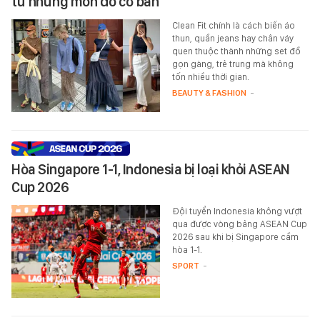
từ những món đồ cơ bản
Clean Fit chính là cách biến áo
thun, quần jeans hay chân váy
quen thuộc thành những set đồ
gọn gàng, trẻ trung mà không
tốn nhiều thời gian.
BEAUTY & FASHION
-
Hòa Singapore 1-1, Indonesia bị loại khỏi ASEAN
Cup 2026
Đội tuyển Indonesia không vượt
qua được vòng bảng ASEAN Cup
2026 sau khi bị Singapore cầm
hòa 1-1.
SPORT
-