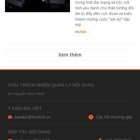
trong thời đại mạng xã hội, nơi
tình yêu dành cho thần tượng đôi
khi bị đẩy đến cực đoan và biến
thành những cuộc "xét xử" tập
thể.
MUSIK
-
Xem thêm
CHỊU TRÁCH NHIỆM QUẢN LÝ NỘI DUNG
Bà Nguyễn Bích Minh
Ý KIẾN BÀI VIẾT
bandoc@kenh14.vn
Câu hỏi thường gặp
HỢP TÁC NỘI DUNG