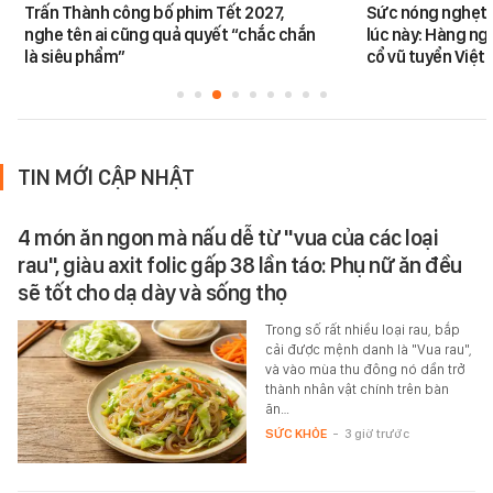
Trấn Thành công bố phim Tết 2027,
Sức nóng nghẹt t
nghe tên ai cũng quả quyết “chắc chắn
lúc này: Hàng ng
là siêu phẩm”
cổ vũ tuyển Việt
TIN MỚI CẬP NHẬT
4 món ăn ngon mà nấu dễ từ "vua của các loại
rau", giàu axit folic gấp 38 lần táo: Phụ nữ ăn đều
sẽ tốt cho dạ dày và sống thọ
Trong số rất nhiều loại rau, bắp
cải được mệnh danh là "Vua rau",
và vào mùa thu đông nó dần trở
thành nhân vật chính trên bàn
ăn…
SỨC KHỎE
-
3 giờ trước