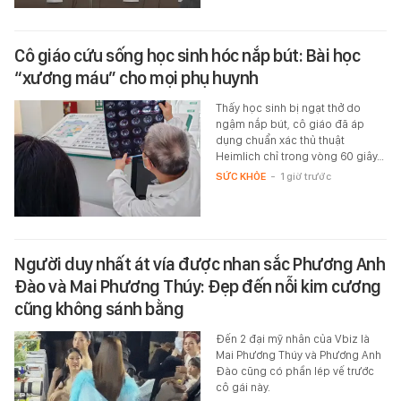
Cô giáo cứu sống học sinh hóc nắp bút: Bài học
“xương máu” cho mọi phụ huynh
Thấy học sinh bị ngạt thở do
ngậm nắp bút, cô giáo đã áp
dụng chuẩn xác thủ thuật
Heimlich chỉ trong vòng 60 giây…
SỨC KHỎE
-
1 giờ trước
Người duy nhất át vía được nhan sắc Phương Anh
Đào và Mai Phương Thúy: Đẹp đến nỗi kim cương
cũng không sánh bằng
Đến 2 đại mỹ nhân của Vbiz là
Mai Phương Thúy và Phương Anh
Đào cũng có phần lép vế trước
cô gái này.