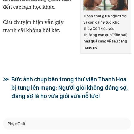
đến các bạn học khác.
Đoạn chat giữa người mẹ
Câu chuyện hiện vẫn gây
và con gái 19 tuổi cho
thấy: Có 1 kiểu yêu
tranh cãi không hồi kết.
thương con quá "độc hại",
hậu quả càng về sau càng
nặng nề
Bức ảnh chụp bên trong thư viện Thanh Hoa
bị tung lên mạng: Người giỏi không đáng sợ,
đáng sợ là họ vừa giỏi vừa nỗ lực!
Phụ nữ số