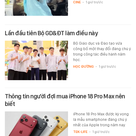
CINE
-
1 giờ trước
Lần đầu tiên Bộ GD&ĐT làm điều này
Bộ Giáo dục và Đào tạo vừa
công bố một thay đổi đáng chú ý
trong công tác điều hành năm
học.
HỌC ĐƯỜNG
-
1 giờ trước
Thông tin người đợi mua iPhone 18 Pro Max nên
biết
iPhone 18 Pro Max được kỳ vọng
là mẫu smartphone đáng chú ý
nhất của Apple trong năm nay.
TEK-LIFE
-
1 giờ trước