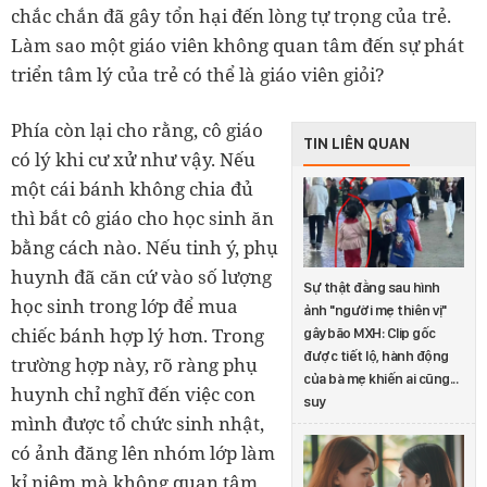
chắc chắn đã gây tổn hại đến lòng tự trọng của trẻ.
Làm sao một giáo viên không quan tâm đến sự phát
triển tâm lý của trẻ có thể là giáo viên giỏi?
Phía còn lại cho rằng, cô giáo
TIN LIÊN QUAN
có lý khi cư xử như vậy. Nếu
một cái bánh không chia đủ
thì bắt cô giáo cho học sinh ăn
bằng cách nào. Nếu tinh ý, phụ
huynh đã căn cứ vào số lượng
Sự thật đằng sau hình
học sinh trong lớp để mua
ảnh "người mẹ thiên vị"
chiếc bánh hợp lý hơn. Trong
gây bão MXH: Clip gốc
được tiết lộ, hành động
trường hợp này, rõ ràng phụ
của bà mẹ khiến ai cũng...
huynh chỉ nghĩ đến việc con
suy
mình được tổ chức sinh nhật,
có ảnh đăng lên nhóm lớp làm
kỉ niệm mà không quan tâm