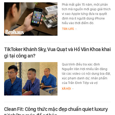
Phải mất gần 15 năm, một phân
tích mã nguồn mới giúp giải thích
vì sao Apple từng đưa ra quyết
định mà ít người dùng iPhone
hiểu vào thời điểm đó.
TEK-LIFE
-
TikToker Khánh Sky, Vua Quạt và Hồ Văn Khoa khai
gì tại công an?
Quá trình điều tra xác định
Nguyễn Văn Hợi nhiều lần đăng
tải các video có nội dung bịa đặt,
xúc phạm danh dự, nhân phẩm
của Trần Đình Tiệp và vợ.
XÃ HỘI
-
Clean Fit: Công thức mặc đẹp chuẩn quiet luxury