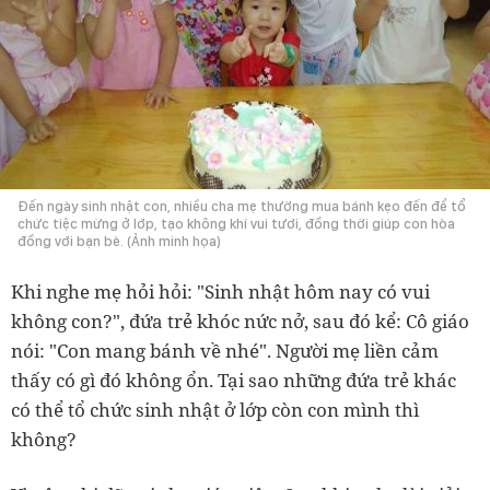
Đến ngày sinh nhật con, nhiều cha mẹ thường mua bánh kẹo đến để tổ
chức tiệc mừng ở lớp, tạo không khí vui tươi, đồng thời giúp con hòa
đồng với bạn bè. (Ảnh minh họa)
Khi nghe mẹ hỏi hỏi: "Sinh nhật hôm nay có vui
không con?", đứa trẻ khóc nức nở, sau đó kể: Cô giáo
nói: "Con mang bánh về nhé". Người mẹ liền cảm
thấy có gì đó không ổn. Tại sao những đứa trẻ khác
có thể tổ chức sinh nhật ở lớp còn con mình thì
không?