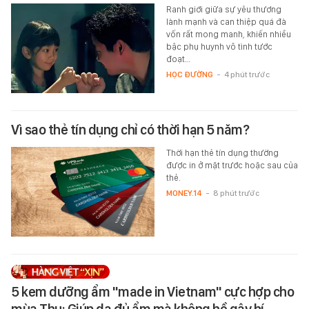
Ranh giới giữa sự yêu thương
lành mạnh và can thiệp quá đà
vốn rất mong manh, khiến nhiều
bậc phụ huynh vô tình tước
đoạt…
HỌC ĐƯỜNG
-
4 phút trước
Vì sao thẻ tín dụng chỉ có thời hạn 5 năm?
Thời hạn thẻ tín dụng thường
được in ở mặt trước hoặc sau của
thẻ.
MONEY.14
-
8 phút trước
5 kem dưỡng ẩm "made in Vietnam" cực hợp cho
mùa Thu: Giúp da đủ ẩm mà không hề gây bí