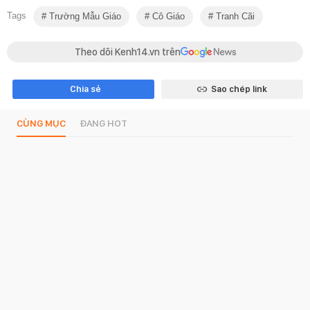
Tags
Trường Mẫu Giáo
Cô Giáo
Tranh Cãi
Theo dõi Kenh14.vn trên
Chia sẻ
Sao chép link
CÙNG MỤC
ĐANG HOT