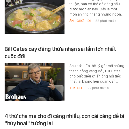
thuộc, bạn có thể dễ dàng nấu
được món ăn này. Đây là một
món ăn nhẹ nhàng nhưng ngon…
ĂN - CHƠI - ĐI
-
22 phút trước
Bill Gates cay đắng thừa nhận sai lầm lớn nhất
cuộc đời
Sau hơn nửa thế kỷ gắn với những
thành công vang dội, Bill Gates
cho biết điều khiến ông hối tiếc
nhất lại không liên quan đến…
TEK-LIFE
-
22 phút trước
4 thứ cha mẹ cho đi càng nhiều, con cái càng dễ bị
"hủy hoại" tương lai