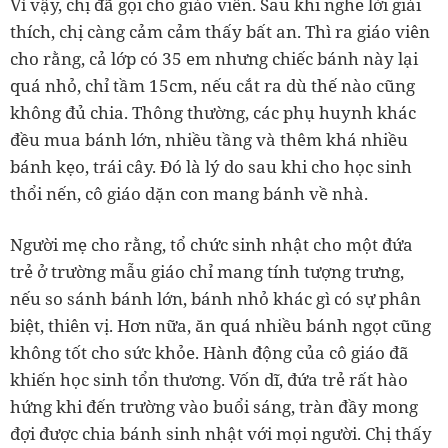
Vì vậy, chị đã gọi cho giáo viên. Sau khi nghe lời giải
thích, chị càng cảm cảm thấy bất an. Thì ra giáo viên
cho rằng, cả lớp có 35 em nhưng chiếc bánh này lại
quá nhỏ, chỉ tầm 15cm, nếu cắt ra dù thế nào cũng
không đủ chia. Thông thường, các phụ huynh khác
đều mua bánh lớn, nhiều tầng và thêm khá nhiều
bánh kẹo, trái cây. Đó là lý do sau khi cho học sinh
thổi nến, cô giáo dặn con mang bánh về nhà.
Người mẹ cho rằng, tổ chức sinh nhật cho một đứa
trẻ ở trường mẫu giáo chỉ mang tính tượng trưng,
nếu so sánh bánh lớn, bánh nhỏ khác gì có sự phân
biệt, thiên vị. Hơn nữa, ăn quá nhiều bánh ngọt cũng
không tốt cho sức khỏe. Hành động của cô giáo đã
khiến học sinh tổn thương. Vốn dĩ, đứa trẻ rất hào
hứng khi đến trường vào buổi sáng, tràn đầy mong
đợi được chia bánh sinh nhật với mọi người. Chị thấy