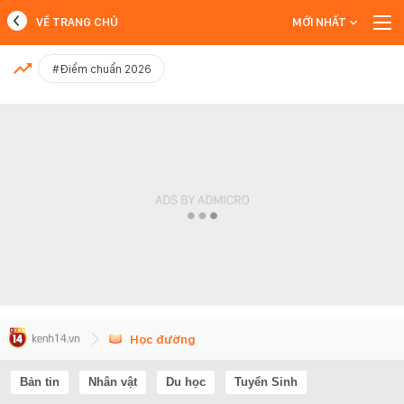
VỀ TRANG CHỦ
MỚI NHẤT
MỚI NHẤT
#Điểm chuẩn 2026
Xem thêm
Học đường
Bản tin
Nhân vật
Du học
Tuyển Sinh