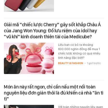
Giải mã "chiếc lược Cherry" gây sốt khắp Châu Á
của Jang Won Young: Đồ lưu niệm của idol hay
"vũ khí" kinh doanh thiên tài của Medicube?
Liệu bạn có bỏ ra khoảng
600.000 nghìn đồng để mua 1
chiếc lược không có quá nhiều
tính năng đặc biệt?
BEAUTY & FASHION
-
1 giờ trước
Món ăn này rất ngon, chỉ cần nấu một nồi toàn
nguyên liệu đơn giản thôi là đủ khiến cả nhà "ăn tì
tì"
Với toàn những nguyên liệu quen