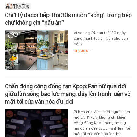
Chi 1 tỷ decor bếp: Hội 30s muốn “sống” trong bếp
chứ không chỉ “nấu ăn”
Vì sao người sau tuổi 30 ngày
càng mạnh tay chi tiền cho căn
bếp?
THE 30S
-
Chấn động cộng đồng fan Kpop: Fan nữ qua đời
giữa làn sóng bạo lực mạng, dấy lên tranh luận về
mặt tối của văn hóa đu idol
Bi kịch của Mina, một người hâm
mộ ENHYPEN, không chỉ khiến
cộng đồng Kpop bàng hoàng
mà còn mở ra cuộc tranh luận về
mặt tối của văn hóa fandom