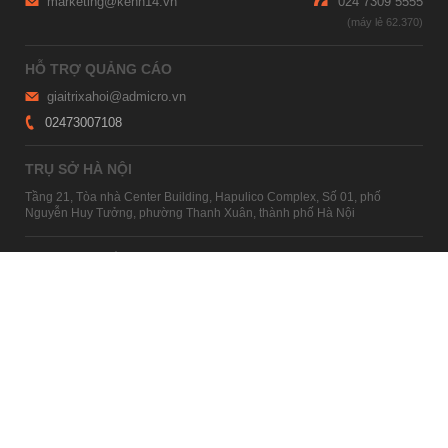
marketing@kenh14.vn
024 7309 5555
HỖ TRỢ QUẢNG CÁO
giaitrixahoi@admicro.vn
02473007108
TRỤ SỞ HÀ NỘI
Tầng 21, Tòa nhà Center Building, Hapulico Complex, Số 01, phố
Nguyễn Huy Tưởng, phường Thanh Xuân, thành phố Hà Nội
TRỤ SỞ TP.HỒ CHÍ MINH
Tầng 4, Tòa nhà 123, số 127 Võ Văn Tần, Phường Xuân Hòa, TPHCM
Giấy phép thiết lập trang thông tin điện tử tổng hợp trên mạng số
2215/GP-TTĐT do Sở Thông tin và Truyền thông Hà Nội cấp ngày 10
tháng 4 năm 2019
© Copyright 2007 - 2026 – Công ty Cổ phần VCCorp