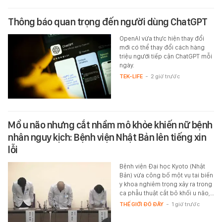
Thông báo quan trọng đến người dùng ChatGPT
OpenAI vừa thực hiện thay đổi
mới có thể thay đổi cách hàng
triệu người tiếp cận ChatGPT mỗi
ngày.
TEK-LIFE
-
2 giờ trước
Mổ u não nhưng cắt nhầm mô khỏe khiến nữ bệnh
nhân nguy kịch: Bệnh viện Nhật Bản lên tiếng xin
lỗi
Bệnh viện Đại học Kyoto (Nhật
Bản) vừa công bố một vụ tai biến
y khoa nghiêm trọng xảy ra trong
ca phẫu thuật cắt bỏ khối u não,…
THẾ GIỚI ĐÓ ĐÂY
-
1 giờ trước