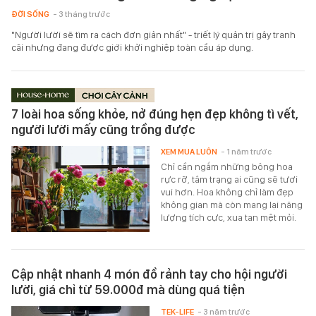
ĐỜI SỐNG
- 3 tháng trước
"Người lười sẽ tìm ra cách đơn giản nhất" - triết lý quản trị gây tranh
cãi nhưng đang được giới khởi nghiệp toàn cầu áp dụng.
7 loài hoa sống khỏe, nở đúng hẹn đẹp không tì vết,
người lười mấy cũng trồng được
XEM MUA LUÔN
- 1 năm trước
Chỉ cần ngắm những bông hoa
rực rỡ, tâm trạng ai cũng sẽ tươi
vui hơn. Hoa không chỉ làm đẹp
không gian mà còn mang lại năng
lượng tích cực, xua tan mệt mỏi.
Cập nhật nhanh 4 món đồ rảnh tay cho hội người
lười, giá chỉ từ 59.000đ mà dùng quá tiện
TEK-LIFE
- 3 năm trước