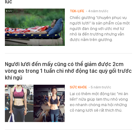
lúc
TEK-LIFE
- 4 năm trước
Chiếc giường “chuyên phục vụ
người lười” là sản phẩm của một
người đàn ông với ước mơ từ
nhỏ là đến trường nhưng vẫn
được nằm trên giường.
Người lười đến mấy cũng có thể giảm được 2cm
vòng eo trong 1 tuần chỉ nhờ động tác quỳ gối trước
khi ngủ
SỨC KHỎE
- 5 năm trước
Lại có thêm một động tác "mì ăn
liền" nữa giúp làm thu nhỏ vòng
eo nhanh chóng mà hội những
cô nàng lười sẽ rất thích thú.