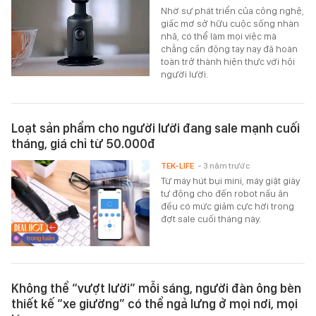
Nhờ sự phát triển của công nghệ,
giấc mơ sở hữu cuộc sống nhàn
nhã, có thể làm mọi việc mà
chẳng cần động tay nay đã hoàn
toàn trở thành hiện thực với hội
người lười.
Loạt sản phẩm cho người lười đang sale mạnh cuối
tháng, giá chỉ từ 50.000đ
TEK-LIFE
- 3 năm trước
Từ máy hút bụi mini, máy giặt giày
tự động cho đến robot nấu ăn
đều có mức giảm cực hời trong
đợt sale cuối tháng này.
Không thể “vượt lười” mỗi sáng, người đàn ông bèn
thiết kế “xe giường” có thể ngả lưng ở mọi nơi, mọi