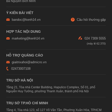
Bà Nguyễn Bích Minh
Ý KIẾN BÀI VIẾT
bandoc@kenh14.vn
Câu hỏi thường gặp
HỢP TÁC NỘI DUNG
marketing@kenh14.vn
024 7309 5555
HỖ TRỢ QUẢNG CÁO
giaitrixahoi@admicro.vn
02473007108
TRỤ SỞ HÀ NỘI
Tầng 21, Tòa nhà Center Building, Hapulico Complex, Số 01, phố
Nguyễn Huy Tưởng, phường Thanh Xuân, thành phố Hà Nội
TRỤ SỞ TP.HỒ CHÍ MINH
Tầng 4, Tòa nhà 123, số 127 Võ Văn Tần, Phường Xuân Hòa, TPHCM