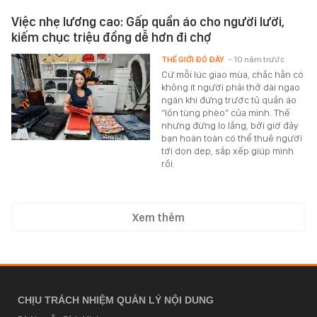
Việc nhẹ lương cao: Gấp quần áo cho người lười,
kiếm chục triệu đồng dễ hơn đi chợ
THẾ GIỚI ĐÓ ĐÂY
- 10 năm trước
Cứ mỗi lúc giao mùa, chắc hẳn có
không ít người phải thở dài ngao
ngán khi đứng trước tủ quần áo
“lộn tùng phèo” của mình. Thế
nhưng đừng lo lắng, bởi giờ đây
bạn hoàn toàn có thể thuê người
tới dọn dẹp, sắp xếp giúp mình
rồi.
Xem thêm
CHỊU TRÁCH NHIỆM QUẢN LÝ NỘI DUNG