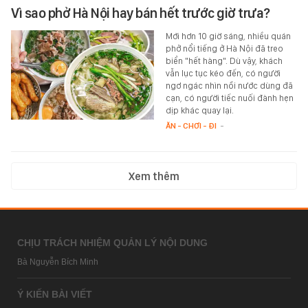
Vì sao phở Hà Nội hay bán hết trước giờ trưa?
Mới hơn 10 giờ sáng, nhiều quán
phở nổi tiếng ở Hà Nội đã treo
biển "hết hàng". Dù vậy, khách
vẫn lục tục kéo đến, có người
ngơ ngác nhìn nồi nước dùng đã
cạn, có người tiếc nuối đành hẹn
dịp khác quay lại.
ĂN - CHƠI - ĐI
-
Xem thêm
CHỊU TRÁCH NHIỆM QUẢN LÝ NỘI DUNG
Bà Nguyễn Bích Minh
Ý KIẾN BÀI VIẾT