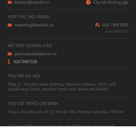
bandoc@kenh14.vn
Câu hỏi thường gặp
HỢP TÁC NỘI DUNG
marketing@kenh14.vn
024 7309 5555
HỖ TRỢ QUẢNG CÁO
giaitrixahoi@admicro.vn
02473007108
TRỤ SỞ HÀ NỘI
Tầng 21, Tòa nhà Center Building, Hapulico Complex, Số 01, phố
Nguyễn Huy Tưởng, phường Thanh Xuân, thành phố Hà Nội
TRỤ SỞ TP.HỒ CHÍ MINH
Tầng 4, Tòa nhà 123, số 127 Võ Văn Tần, Phường Xuân Hòa, TPHCM
Giấy phép thiết lập trang thông tin điện tử tổng hợp trên mạng số
2215/GP-TTĐT do Sở Thông tin và Truyền thông Hà Nội cấp ngày 10
tháng 4 năm 2019