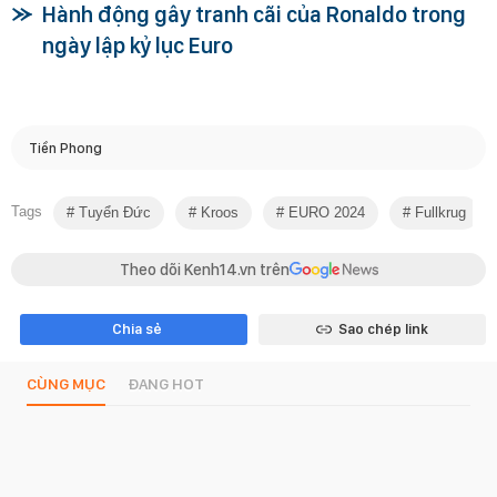
Hành động gây tranh cãi của Ronaldo trong
ngày lập kỷ lục Euro
Tiền Phong
Tags
Tuyển Đức
Kroos
EURO 2024
Fullkrug
Theo dõi Kenh14.vn trên
Chia sẻ
Sao chép link
CÙNG MỤC
ĐANG HOT