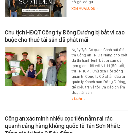
cô gái có gu.
XEM MUA LUÔN
-
Chủ tịch HĐQT Công ty Đông Dương bị bắt vì cáo
buộc cho thuê tài sản đã phát mãi
Ngày 7/8, Cơ quan Cảnh sát điều
tra Công an TP. Đà Nẵng cho biết
đã thi hành lệnh bắt bị can để
tạm giam đối với N.L.H (50 tuổi,
trú TP.HCM), Chủ tịch Hội đồng
quản trị Công ty Cổ phần đầu tư
quản lý Khách sạn Đông Dương,
để điều tra về tội lừa đảo chiếm
đoạt tài sản.
XÃ HỘI
-
Công an xác minh nhiều cọc tiền nằm rải rác
quanh cảng hàng không quốc tế Tân Sơn Nhất: