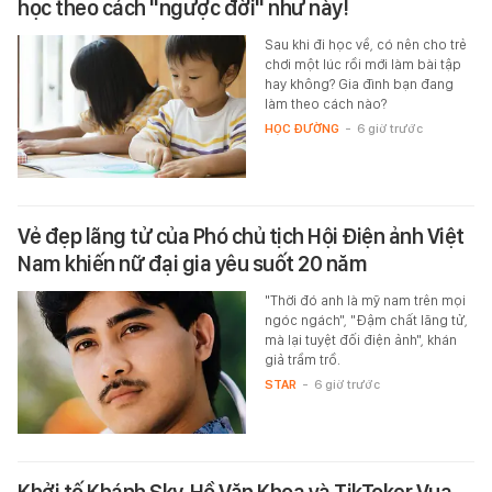
học theo cách "ngược đời" như này!
Sau khi đi học về, có nên cho trẻ
chơi một lúc rồi mới làm bài tập
hay không? Gia đình bạn đang
làm theo cách nào?
HỌC ĐƯỜNG
-
6 giờ trước
Vẻ đẹp lãng tử của Phó chủ tịch Hội Điện ảnh Việt
Nam khiến nữ đại gia yêu suốt 20 năm
"Thời đó anh là mỹ nam trên mọi
ngóc ngách", "Đậm chất lãng tử,
mà lại tuyệt đối điện ảnh", khán
giả trầm trồ.
STAR
-
6 giờ trước