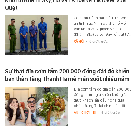
Khởi tố Khánh Sky, Hồ Văn Khoa và TikToker Vua
Quạt
Cơ quan Cảnh sát điều tra Công
an tỉnh Bắc Ninh đã khởi tố Hồ
Văn Khoa và Nguyễn Văn Hợi
(Khánh Sky) về tội Gây rối trật tự…
XÃ HỘI
-
6 giờ trước
Sự thật đĩa cơm tấm 200.000 đồng đắt đỏ khiến
bạn thân Tăng Thanh Hà mê mẩn suốt nhiều năm
Đĩa cơm tấm có giá gần 200.000
đồng - mức giá khiến không ít
thực khách lần đầu nghe qua
phải bất ngờ - lại chính là một…
ĂN - CHƠI - ĐI
-
6 giờ trước