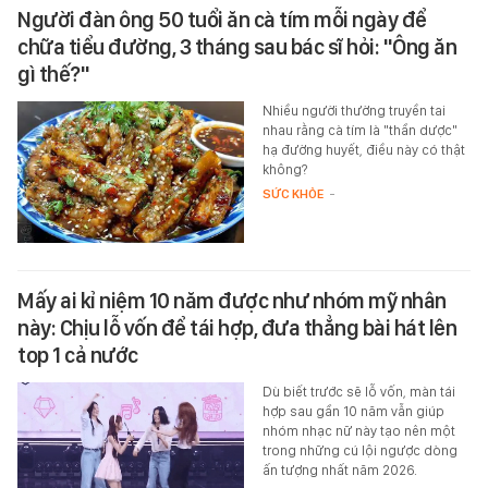
Người đàn ông 50 tuổi ăn cà tím mỗi ngày để
chữa tiểu đường, 3 tháng sau bác sĩ hỏi: "Ông ăn
gì thế?"
Nhiều người thường truyền tai
nhau rằng cà tím là "thần dược"
hạ đường huyết, điều này có thật
không?
SỨC KHỎE
-
Mấy ai kỉ niệm 10 năm được như nhóm mỹ nhân
này: Chịu lỗ vốn để tái hợp, đưa thẳng bài hát lên
top 1 cả nước
Dù biết trước sẽ lỗ vốn, màn tái
hợp sau gần 10 năm vẫn giúp
nhóm nhạc nữ này tạo nên một
trong những cú lội ngược dòng
ấn tượng nhất năm 2026.