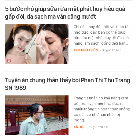
5 bước nhỏ giúp sữa rửa mặt phát huy hiệu quả
gấp đôi, da sạch mà vẫn căng mướt
Chỉ cần thay đổi một vài thao tác
nhỏ dưới đây, bạn có thể giúp
sữa rửa mặt phát huy tối đa khả
năng làm sạch, đồng thời hạn…
XEM MUA LUÔN
-
6 giờ trước
Tuyên án chung thân thầy bói Phan Thị Thu Trang
SN 1989
Trang tự nhận có khả năng xem
bói, xem vận mệnh và đưa ra
nhiều thông tin hoàn toàn không
có căn cứ như nạn nhân bị
“vong…
XÃ HỘI
-
6 giờ trước