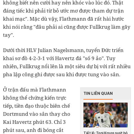
không biết nên cười hay nên khóc vào lúc đó. Thật
đáng tiếc khi phải từ bỏ ước mơ được tham dự trận
khai mạc". Mặc dù vậy, Flathmann đã rất hài hước
khi nói rằng "đâu phải ai cũng được Fullkrug làm gãy
tay".
Dưới thời HLV Julian Nagelsmann, tuyển Đức triển
khai sơ đồ 4-2-3-1 với Havertz đá "số 9 ảo". Tuy
nhiên, Fullkrug nổi lên là một siêu dự bị với rất nhiều
pha lập công ghi được sau khi được tung vào sân.
Ở trận đấu mà Flathmann
TIN LIÊN QUAN
không thể chứng kiến trực
tiếp, tiền đạo thuộc biên chế
Dortmund vào sân thay cho
Kai Havertz phút 63. Chỉ 3
phút sau, anh đi bóng cắt
Tiết lộ: Toni Kroos suýt bỏ