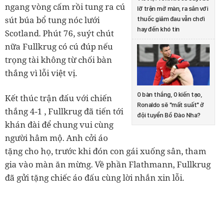
ngang vòng cấm rồi tung ra cú
lỡ trận mở màn, ra sân với
sút búa bổ tung nóc lưới
thuốc giảm đau vẫn chơi
hay đến khó tin
Scotland. Phút 76, suýt chút
nữa Fullkrug có cú đúp nếu
trọng tài không từ chối bàn
thắng vì lỗi việt vị.
0 bàn thắng, 0 kiến tạo,
Kết thúc trận đấu với chiến
Ronaldo sẽ "mất suất" ở
thắng 4-1 , Fullkrug đã tiến tới
đội tuyển Bồ Đào Nha?
khán đài để chung vui cùng
người hâm mộ. Anh cởi áo
tặng cho họ, trước khi đón con gái xuống sân, tham
gia vào màn ăn mừng. Về phần Flathmann, Fullkrug
đã gửi tặng chiếc áo đấu cùng lời nhắn xin lỗi.