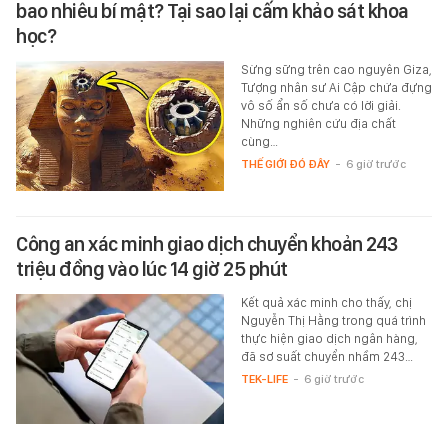
bao nhiêu bí mật? Tại sao lại cấm khảo sát khoa
học?
Sừng sững trên cao nguyên Giza,
Tượng nhân sư Ai Cập chứa đựng
vô số ẩn số chưa có lời giải.
Những nghiên cứu địa chất
cùng…
THẾ GIỚI ĐÓ ĐÂY
-
6 giờ trước
Công an xác minh giao dịch chuyển khoản 243
triệu đồng vào lúc 14 giờ 25 phút
Kết quả xác minh cho thấy, chị
Nguyễn Thị Hằng trong quá trình
thực hiện giao dịch ngân hàng,
đã sơ suất chuyển nhầm 243…
TEK-LIFE
-
6 giờ trước