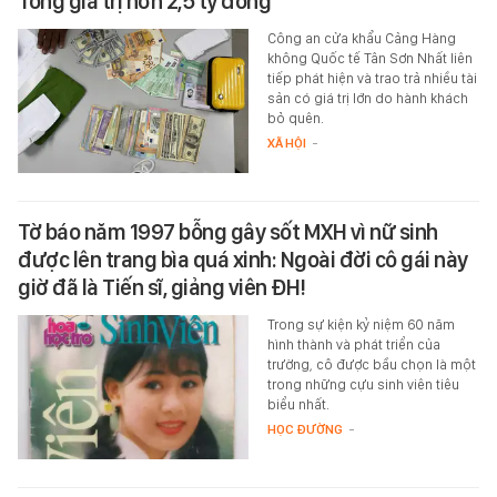
Tổng giá trị hơn 2,5 tỷ đồng
Công an cửa khẩu Cảng Hàng
không Quốc tế Tân Sơn Nhất liên
tiếp phát hiện và trao trả nhiều tài
sản có giá trị lớn do hành khách
bỏ quên.
XÃ HỘI
-
Tờ báo năm 1997 bỗng gây sốt MXH vì nữ sinh
được lên trang bìa quá xinh: Ngoài đời cô gái này
giờ đã là Tiến sĩ, giảng viên ĐH!
Trong sự kiện kỷ niệm 60 năm
hình thành và phát triển của
trường, cô được bầu chọn là một
trong những cựu sinh viên tiêu
biểu nhất.
HỌC ĐƯỜNG
-