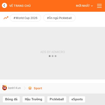
VỀ TRANG CHỦ
MỚI NHẤT
MỚI NHẤT
#World Cup 2026
#Ăn ngủ Pickleball
Xem thêm
Sport
Bóng đá
Hậu Trường
Pickleball
eSports