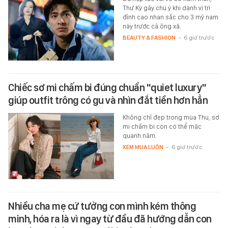
Thư Kỳ gây chú ý khi dành vị trí
đỉnh cao nhan sắc cho 3 mỹ nam
này trước cả ông xã.
BEAUTY & FASHION
-
6 giờ trước
Chiếc sơ mi chấm bi đúng chuẩn "quiet luxury"
giúp outfit trông có gu và nhìn đắt tiền hơn hẳn
Không chỉ đẹp trong mùa Thu, sơ
mi chấm bi còn có thể mặc
quanh năm.
XEM MUA LUÔN
-
6 giờ trước
Nhiều cha mẹ cứ tưởng con mình kém thông
minh, hóa ra là vì ngay từ đầu đã hướng dẫn con