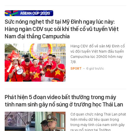
Sức nóng nghẹt thở tại Mỹ Đình ngay lúc này:
Hàng ngàn CĐV sục sôi khí thế cổ vũ tuyển Việt
Nam đại thắng Campuchia
Hàng CĐV đổ về sân Mỹ Đình cổ
vũ đội tuyển Việt Nam đấu tuyển
Campuchia lúc 20h00 hôm nay
7/8.
SPORT
-
6 giờ trước
Phát hiện 5 đoạn video bất thường trong máy
tính nam sinh gây nổ súng ở trường học Thái Lan
Cơ quan chức năng Thái Lan phát
hiện nhiều dữ liệu quan trọng
trong máy tính của nam sinh gây
ra vụ nổ súng tại Trường…