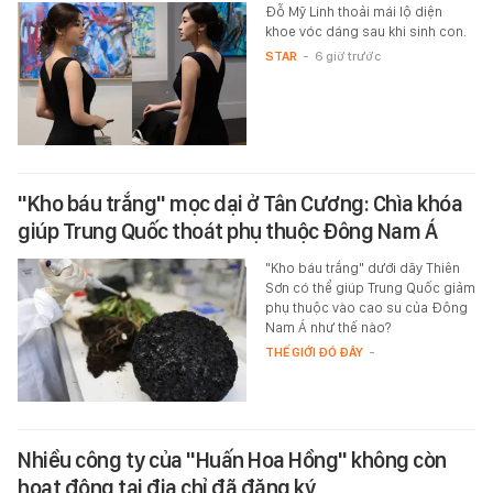
Đỗ Mỹ Linh thoải mái lộ diện
khoe vóc dáng sau khi sinh con.
STAR
-
6 giờ trước
"Kho báu trắng" mọc dại ở Tân Cương: Chìa khóa
giúp Trung Quốc thoát phụ thuộc Đông Nam Á
"Kho báu trắng" dưới dãy Thiên
Sơn có thể giúp Trung Quốc giảm
phụ thuộc vào cao su của Đông
Nam Á như thế nào?
THẾ GIỚI ĐÓ ĐÂY
-
Nhiều công ty của "Huấn Hoa Hồng" không còn
hoạt động tại địa chỉ đã đăng ký