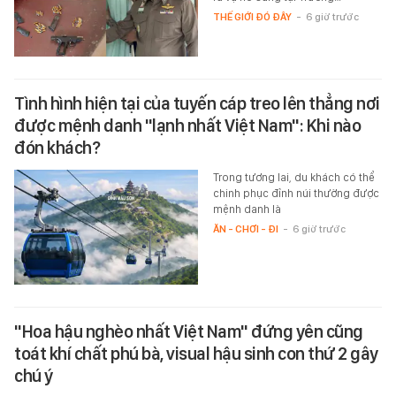
THẾ GIỚI ĐÓ ĐÂY
-
6 giờ trước
Tình hình hiện tại của tuyến cáp treo lên thẳng nơi
được mệnh danh "lạnh nhất Việt Nam": Khi nào
đón khách?
Trong tương lai, du khách có thể
chinh phục đỉnh núi thường được
mệnh danh là
ĂN - CHƠI - ĐI
-
6 giờ trước
"Hoa hậu nghèo nhất Việt Nam" đứng yên cũng
toát khí chất phú bà, visual hậu sinh con thứ 2 gây
chú ý