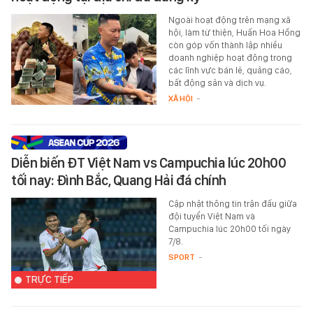
Ngoài hoạt động trên mạng xã
hội, làm từ thiện, Huấn Hoa Hồng
còn góp vốn thành lập nhiều
doanh nghiệp hoạt động trong
các lĩnh vực bán lẻ, quảng cáo,
bất động sản và dịch vụ.
XÃ HỘI
-
Diễn biến ĐT Việt Nam vs Campuchia lúc 20h00
tối nay: Đình Bắc, Quang Hải đá chính
Cập nhật thông tin trận đấu giữa
đội tuyển Việt Nam và
Campuchia lúc 20h00 tối ngày
7/8.
SPORT
-
TRỰC TIẾP