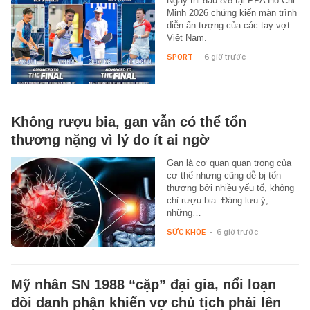
Ngày thi đấu 8/8 tại PPA Ho Chi
Minh 2026 chứng kiến màn trình
diễn ấn tượng của các tay vợt
Việt Nam.
SPORT
-
6 giờ trước
Không rượu bia, gan vẫn có thể tổn
thương nặng vì lý do ít ai ngờ
Gan là cơ quan quan trọng của
cơ thể nhưng cũng dễ bị tổn
thương bởi nhiều yếu tố, không
chỉ rượu bia. Đáng lưu ý,
những…
SỨC KHỎE
-
6 giờ trước
Mỹ nhân SN 1988 “cặp” đại gia, nổi loạn
đòi danh phận khiến vợ chủ tịch phải lên