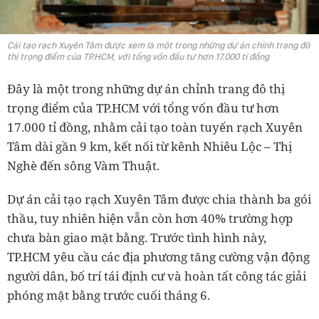
Cải tạo rạch Xuyên Tâm được xem là một trong những dự án chỉnh trang đô
thị trọng điểm của TP.HCM, với tổng vốn đầu tư hơn 17.000 tỉ đồng
Đây là một trong những dự án chỉnh trang đô thị
trọng điểm của TP.HCM với tổng vốn đầu tư hơn
17.000 tỉ đồng, nhằm cải tạo toàn tuyến rạch Xuyên
Tâm dài gần 9 km, kết nối từ kênh Nhiêu Lộc – Thị
Nghè đến sông Vàm Thuật.
Dự án cải tạo rạch Xuyên Tâm được chia thành ba gói
thầu, tuy nhiên hiện vẫn còn hơn 40% trường hợp
chưa bàn giao mặt bằng. Trước tình hình này,
TP.HCM yêu cầu các địa phương tăng cường vận động
người dân, bố trí tái định cư và hoàn tất công tác giải
phóng mặt bằng trước cuối tháng 6.