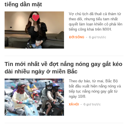
tiếng dằn mặt
Vợ chủ tịch đã thuê cả thám tử
theo dõi, nhưng tiểu tam nhất
quyết làm loạn khiến cô phải lên
tiếng công khai trên MXH.
ĐỜI SỐNG
-
6 giờ trước
Tin mới nhất về đợt nắng nóng gay gắt kéo
dài nhiều ngày ở miền Bắc
Theo dự báo, từ mai, Bắc Bộ
bắt đầu xuất hiện nắng nóng và
tiếp tục nắng nóng gay gắt từ
ngày 10/8.
XÃ HỘI
-
6 giờ trước