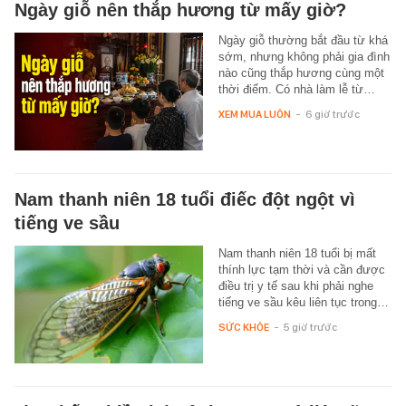
Ngày giỗ nên thắp hương từ mấy giờ?
Ngày giỗ thường bắt đầu từ khá
sớm, nhưng không phải gia đình
nào cũng thắp hương cùng một
thời điểm. Có nhà làm lễ từ…
XEM MUA LUÔN
-
6 giờ trước
Nam thanh niên 18 tuổi điếc đột ngột vì
tiếng ve sầu
Nam thanh niên 18 tuổi bị mất
thính lực tạm thời và cần được
điều trị y tế sau khi phải nghe
tiếng ve sầu kêu liên tục trong…
SỨC KHỎE
-
5 giờ trước