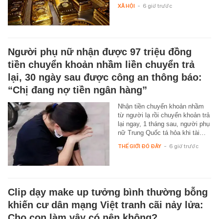
XÃ HỘI
-
6 giờ trước
Người phụ nữ nhận được 97 triệu đồng
tiền chuyển khoản nhầm liền chuyển trả
lại, 30 ngày sau được công an thông báo:
“Chị đang nợ tiền ngân hàng”
Nhận tiền chuyển khoản nhầm
từ người lạ rồi chuyển khoản trả
lại ngay, 1 tháng sau, người phụ
nữ Trung Quốc tá hỏa khi tài…
THẾ GIỚI ĐÓ ĐÂY
-
6 giờ trước
Clip dạy make up tưởng bình thường bỗng
khiến cư dân mạng Việt tranh cãi nảy lửa:
Cho con làm vậy có nên không?