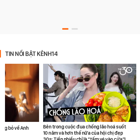
TIN NỔI BẬT KÊNH14
Bên trong cuộc đua chống lão hoá suốt
ùng bỏ về Anh
10 năm và hơn thế nữa của hội chị đẹp
30s: Tiền nhiều chỉ là “tấm vé vào cửa”!