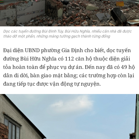
Dọc các tuyến đường Bùi Đình Túy, Bùi Hữu Nghĩa, nhiều căn nhà đã được
tháo dỡ một phần, những mảng tường gạch thành từng đống
Đại diện UBND phường Gia Định cho biết, dọc tuyến
đường Bùi Hữu Nghĩa có 112 căn hộ thuộc diện giải
tỏa hoàn toàn để phục vụ dự án. Đến nay đã có 49 hộ
dân di dời, bàn giao mặt bằng; các trường hợp còn lại
đang tiếp tục được vận động tự nguyện.