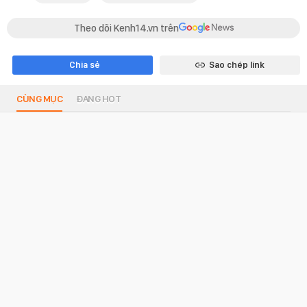
Theo dõi Kenh14.vn trên
Chia sẻ
Sao chép link
CÙNG MỤC
ĐANG HOT