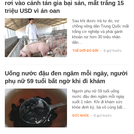
rơi vào cảnh tán gia bại sản, mất trắng 15
triệu USD vì án oan
Sau khi được trả tự do, vợ
chồng nông dân Trung Quốc mất
trắng cơ nghiệp và phải gánh
khoản nợ hơn 30 triệu nhân
dân…
THẾ GIỚI ĐÓ ĐÂY
-
6 giờ trước
Uống nước đậu đen ngâm mỗi ngày, người
phụ nữ 59 tuổi bất ngờ khi đi khám
Người phụ nữ 59 tuổi uống
nước đậu đen ngâm mỗi ngày
suốt 1 năm. Khi đi khám sức
khỏe định kỳ, bà vô cùng bất…
SỨC KHỎE
-
6 giờ trước