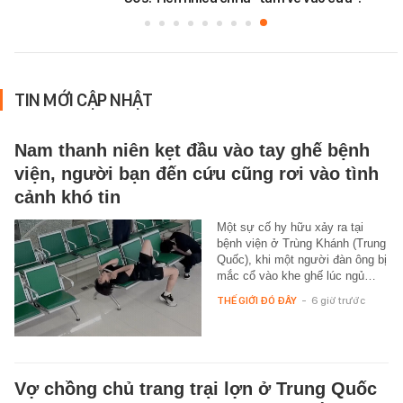
TIN MỚI CẬP NHẬT
Nam thanh niên kẹt đầu vào tay ghế bệnh
viện, người bạn đến cứu cũng rơi vào tình
cảnh khó tin
Một sự cố hy hữu xảy ra tại
bệnh viện ở Trùng Khánh (Trung
Quốc), khi một người đàn ông bị
mắc cổ vào khe ghế lúc ngủ…
THẾ GIỚI ĐÓ ĐÂY
-
6 giờ trước
Vợ chồng chủ trang trại lợn ở Trung Quốc