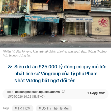
Nhiều hộ dân kỳ vọng khu vực sẽ được chỉnh trang sạch đẹp, thông thoáng
hơn trong tương lai.
Siêu dự án 925.000 tỷ đồng có quy mô lớn
nhất lịch sử Vingroup của tỷ phú Phạm
Nhật Vượng bất ngờ đổi tên
Theo
doisongphapluat.nguoiduatin.vn
Copy link
15/05/2026 16:52 (GMT +7)
Tags
TP. HCM
Đô Thị Thế Hệ Mới