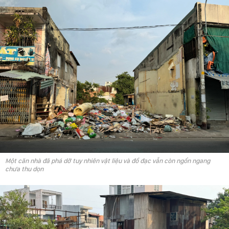
Một căn nhà đã phá dỡ tuy nhiên vật liệu và đồ đạc vẫn còn ngổn ngang
chưa thu dọn