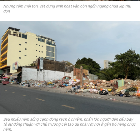
Những tấm mái tôn, vật dụng sinh hoạt vẫn còn ngổn ngang chưa kịp thu
dọn
Sau nhiều năm sống cạnh dòng rạch ô nhiễm, phần lớn người dân đều bày
tỏ sự đồng thuận với chủ trương cải tạo dù phải rời nơi ở gắn bó hàng chục
năm.