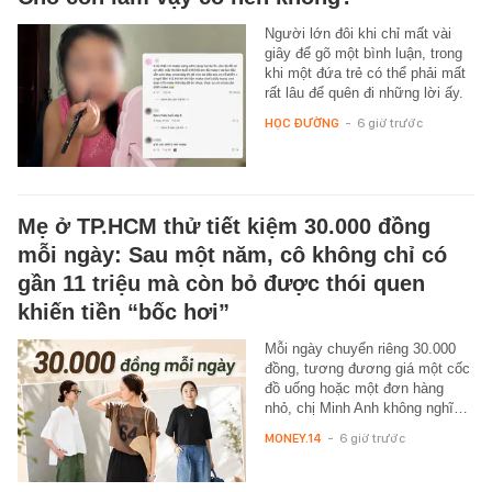
Người lớn đôi khi chỉ mất vài
giây để gõ một bình luận, trong
khi một đứa trẻ có thể phải mất
rất lâu để quên đi những lời ấy.
HỌC ĐƯỜNG
-
6 giờ trước
Mẹ ở TP.HCM thử tiết kiệm 30.000 đồng
mỗi ngày: Sau một năm, cô không chỉ có
gần 11 triệu mà còn bỏ được thói quen
khiến tiền “bốc hơi”
Mỗi ngày chuyển riêng 30.000
đồng, tương đương giá một cốc
đồ uống hoặc một đơn hàng
nhỏ, chị Minh Anh không nghĩ…
MONEY.14
-
6 giờ trước