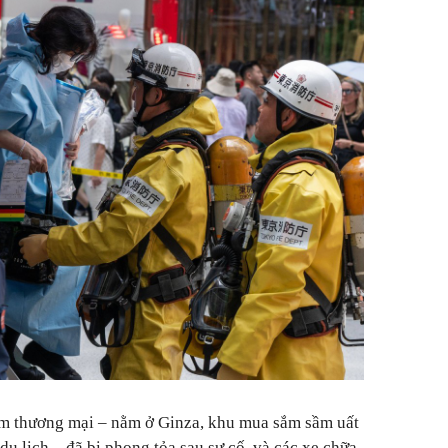
âm thương mại – nằm ở Ginza, khu mua sắm sầm uất
u lịch – đã bị phong tỏa sau sự cố, và các xe chữa