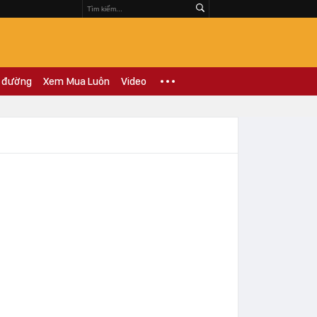
 đường
Xem Mua Luôn
Video