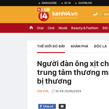
EMAGAZINE
ID.14
SHOWLIVE
m
Star
Ciné
Musik
Beauty & Fashion
Đời
THẾ GIỚI ĐÓ ĐÂY
KHÁM PHÁ
ĐỘC LẠ
Người đàn ông xịt ch
trung tâm thương mạ
bị thương
CHI CHI,
15:48 25/05/2026
Chia sẻ