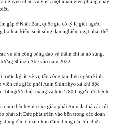
tra nguyên nhân vụ việc, một nhân viên phòng cháy
biết.
ếm gặp ở Nhật Bản, quốc gia có tỷ lệ giết người
g bộ luật kiểm soát súng đạn nghiêm ngặt nhất thế
các vụ tấn công bằng dao và thậm chí là nổ súng,
 tướng Shinzo Abe vào năm 2022.
 trước ký ức về vụ tấn công tàu điện ngầm kinh
h viên của giáo phái Aum Shinrikyo xả khí độc
iến 14 người thiệt mạng và hơn 5.800 người đổ bệnh.
 năm thành viên của giáo phái Aum đã thả các túi
do phát xít Đức phát triển vào bên trong các đoàn
g, dùng đầu ô mài nhọn đâm thủng các túi chứa