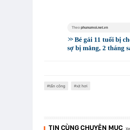
Theo
phunumoi.net.vn
Bé gái 11 tuổi bị 
sợ bị mắng, 2 tháng 
tấn công
xịt hơi
TIN CÙNG CHUYÊN MỤC
Xe