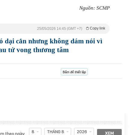
Nguồn: SCMP
Copy link
25/05/2026 14:45 (GMT +7)
chó dại cắn nhưng không dám nói vì
sau tử vong thương tâm
Bấm để thiết lập
8
THÁNG 8
2026
XEM
m theo ngày