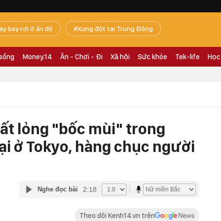
áy bay rơi ở ấn độ
Xung đột tại Trung Đông
 sống
Money.14
Ăn - Chơi - Đi
Xã hội
Sức khỏe
Tek-life
Học
ất lỏng "bốc mùi" trong
i ở Tokyo, hàng chục người
2:18
Nghe đọc bài
Theo dõi Kenh14.vn trên