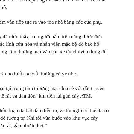
phố.
m vẫn tiếp tục ra vào tòa nhà bằng các cửa phụ.
g đã nhìn thấy hai người nằm trên cáng được đưa
các lính cứu hỏa và nhân viên mặc bộ đồ bảo hộ
ung tâm thương mại vào các xe tải chuyên dụng để
 cho biết các vết thương có vẻ nhẹ.
t tại trung tâm thương mại chia sẻ với đài truyền
tê rát và đau đớn" khi tiến lại gần cây ATM.
hỗn loạn đã bắt đầu diễn ra, và tôi nghĩ có thể đã có
đó tương tự. Khi tôi vừa bước vào khu vực cây
 rát, gần như tê liệt."