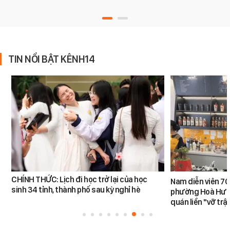
TIN NỔI BẬT KÊNH14
CHÍNH THỨC: Lịch đi học trở lại của học
Nam diễn viên 70
sinh 34 tỉnh, thành phố sau kỳ nghỉ hè
phường Hoà Hưn
quán liền "vỡ trậ