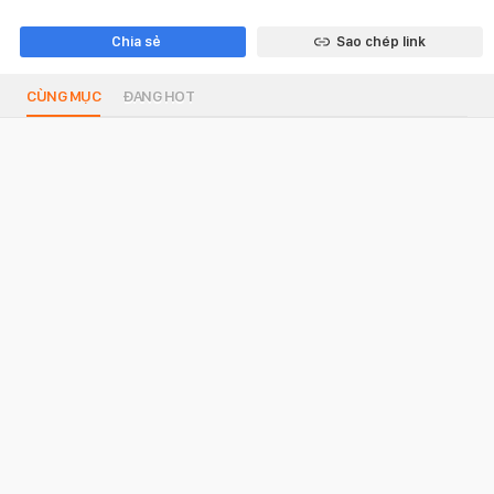
Chia sẻ
Sao chép link
CÙNG MỤC
ĐANG HOT