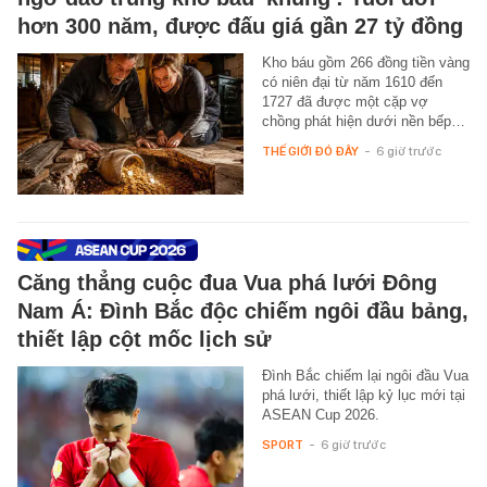
hơn 300 năm, được đấu giá gần 27 tỷ đồng
Kho báu gồm 266 đồng tiền vàng
có niên đại từ năm 1610 đến
1727 đã được một cặp vợ
chồng phát hiện dưới nền bếp…
THẾ GIỚI ĐÓ ĐÂY
-
6 giờ trước
Căng thẳng cuộc đua Vua phá lưới Đông
Nam Á: Đình Bắc độc chiếm ngôi đầu bảng,
thiết lập cột mốc lịch sử
Đình Bắc chiếm lại ngôi đầu Vua
phá lưới, thiết lập kỷ lục mới tại
ASEAN Cup 2026.
SPORT
-
6 giờ trước