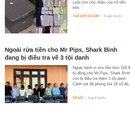
cuộc tìm chủ nhân của số tiền
trên.
THẾ GIỚI ĐÓ ĐÂY
-
6 giờ trước
Ngoài rửa tiền cho Mr Pips, Shark Bình
đang bị điều tra về 3 tội danh
Ngoài hành vi rửa tiền hơn 318,9
tỷ đồng cho Mr Pips, Shark Bình
còn bị điều tra thêm 3 tội danh.
Cảnh sát đã phong tỏa 18 sổ đỏ,
…
XÃ HỘI
-
6 giờ trước
Một 'vua pin' tuyên bố sẽ xây 10.000 trạm
đổi pin ô tô điện vào năm 2028, phục vụ 1