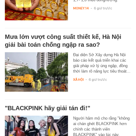
MONEY.14
-
6 giờ trước
Mưa lớn vượt công suất thiết kế, Hà Nội
giải bài toán chống ngập ra sao?
Đại diện Sở Xây dựng Hà Nội
báo cáo kết quả triển khai các
giải pháp xử lý úng ngập, đồng
thời làm rõ năng lực tiêu thoát…
XÃ HỘI
-
6 giờ trước
"BLACKPINK hãy giải tán đi!"
Người hâm mộ cho rằng "không
ai chán ghét BLACKPINK hơn
chính các thành viên
BLACKPINK" vào lúc này.