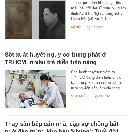
Trong quá trình khai quật, lấy
mẫu hài cốt liệt sĩ phục vụ giám
định ADN tại Nghĩa trang liệt sĩ
Ngọc Hồi (xã Bờ Y, tỉnh…
XÃ HỘI
-
7 giờ trước
Sốt xuất huyết nguy cơ bùng phát ở
TP.HCM, nhiều trẻ diễn tiến nặng
Các bệnh truyền nhiễm tại
TP.HCM đang diễn biến phức
tạp, trong khi mùa mưa và tựu
trường đến gần làm gia tăng…
SỨC KHỎE
-
6 giờ trước
Thay sàn bếp căn nhà, cặp vợ chồng bất
ngờ đào trúng kho báu 'khủng': Tuổi đời