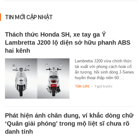
TIN MỚI CẬP NHẬT
Thách thức Honda SH, xe tay ga Ý
Lambretta J200 lộ diện sở hữu phanh ABS
hai kênh
Lambretta J200 vừa chính thức
tái xuất với phong cách hoài cổ
ấn tượng, hồi sinh dòng J-Series
huyền thoại thập niên 60.…
TEK-LIFE
-
7 giờ trước
Phát hiện ảnh chân dung, ví khắc dòng chữ
‘Quân giải phóng’ trong mộ liệt sĩ chưa rõ
danh tính