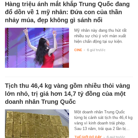
Hàng triệu ánh mắt khắp Trung Quốc đang
đổ dồn về 1 mỹ nhân: Đứa con của thần
nhảy múa, đẹp không gì sánh nổi
Mỹ nhân này đang thu hút rất
nhiều sự chú ý với màn xuất
hiện chấn động tại sự kiện.
CINE
-
6 giờ trước
Tịch thu 46,4 kg vàng gồm nhiều thỏi vàng
lớn nhỏ, trị giá hơn 14,7 tỷ đồng của một
doanh nhân Trung Quốc
Một doanh nhân Trung Quốc
từng bị cảnh sát tịch thu 46,4 kg
vàng vì kinh doanh trái phép.
Sau 13 năm, trải qua 2 lần bị…
THẾ GIỚI ĐÓ ĐÂY
-
6 giờ trước