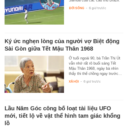
Samba của các cầu thủ Brazil.
ĐỜI SỐNG
-
6 giờ trước
Ký ức nghẹn lòng của người vợ Biệt động
Sài Gòn giữa Tết Mậu Thân 1968
Ở tuổi ngoài 90, bà Trần Thị Út
vẫn nhớ rất rõ buổi sáng Tết
Mậu Thân 1968, ngày bà nhìn
thấy thi thể chồng ngay trước…
XÃ HỘI
-
6 giờ trước
Lầu Năm Góc công bố loạt tài liệu UFO
mới, tiết lộ về vật thể hình tam giác khổng
lồ