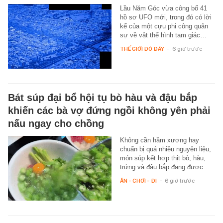
Lầu Năm Góc vừa công bố 41
hồ sơ UFO mới, trong đó có lời
kể của một cựu phi công quân
sự về vật thể hình tam giác…
THẾ GIỚI ĐÓ ĐÂY
-
6 giờ trước
Bát súp đại bổ hội tụ bò hàu và đậu bắp
khiến các bà vợ đứng ngồi không yên phải
nấu ngay cho chồng
Không cần hầm xương hay
chuẩn bị quá nhiều nguyên liệu,
món súp kết hợp thịt bò, hàu,
trứng và đậu bắp đang được…
ĂN - CHƠI - ĐI
-
6 giờ trước