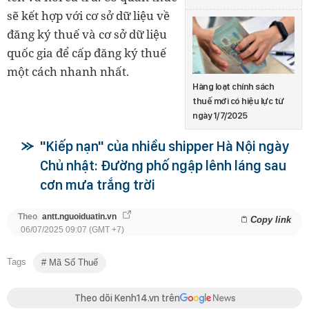
sẽ kết hợp với cơ sở dữ liệu về
đăng ký thuế và cơ sở dữ liệu
quốc gia để cấp đăng ký thuế
một cách nhanh nhất.
Hàng loạt chính sách
thuế mới có hiệu lực từ
ngày 1/7/2025
"Kiếp nạn" của nhiều shipper Hà Nội ngày
Chủ nhật: Đường phố ngập lênh láng sau
cơn mưa trắng trời
Theo
antt.nguoiduatin.vn
Copy link
06/07/2025 09:07 (GMT +7)
Tags
Mã Số Thuế
Theo dõi Kenh14.vn trên