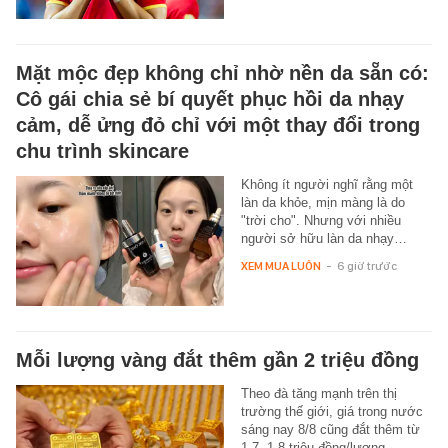
Mặt mộc đẹp không chỉ nhờ nền da sẵn có:
Cô gái chia sẻ bí quyết phục hồi da nhạy
cảm, dễ ửng đỏ chỉ với một thay đổi trong
chu trình skincare
Không ít người nghĩ rằng một
làn da khỏe, mịn màng là do
"trời cho". Nhưng với nhiều
người sở hữu làn da nhạy…
XEM MUA LUÔN
-
6 giờ trước
Mỗi lượng vàng đắt thêm gần 2 triệu đồng
Theo đà tăng mạnh trên thị
trường thế giới, giá trong nước
sáng nay 8/8 cũng đắt thêm từ
1,7- 1,8 triệu đồng/lượng.