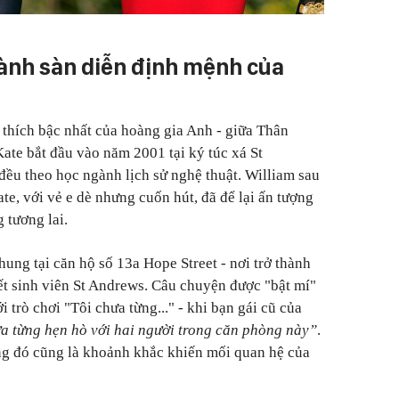
hành sàn diễn định mệnh của
 thích bậc nhất của hoàng gia Anh
-
giữa Thân
te bắt đầu vào năm 2001 tại ký túc xá St
i đều theo học ngành lịch sử nghệ thuật. William sau
te, với vẻ e dè nhưng cuốn hút, đã để lại ấn tượng
 tương lai.
ung tại căn hộ số 13a Hope Street
-
nơi trở thành
ết sinh viên St Andrews. Câu chuyện được "bật mí"
i trò chơi "Tôi chưa từng..."
-
khi bạn gái cũ của
a từng hẹn hò với hai người trong căn phòng này”
.
hưng đó cũng là khoảnh khắc khiến mối quan hệ của