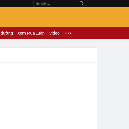
 đường
Xem Mua Luôn
Video