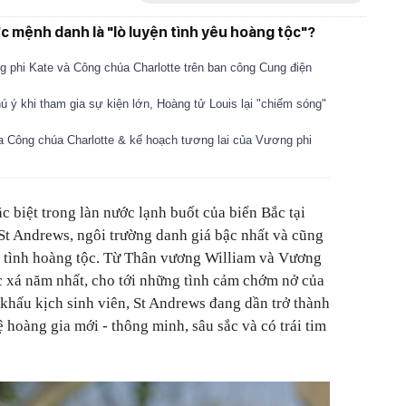
c mệnh danh là "lò luyện tình yêu hoàng tộc"?
 phi Kate và Công chúa Charlotte trên ban công Cung điện
hú ý khi tham gia sự kiện lớn, Hoàng tử Louis lại "chiếm sóng"
a Công chúa Charlotte & kế hoạch tương lai của Vương phi
c biệt trong làn nước lạnh buốt của biển Bắc tại
 St Andrews, ngôi trường danh giá bậc nhất và cũng
n tình hoàng tộc. Từ Thân vương William và Vương
c xá năm nhất, cho tới những tình cảm chớm nở của
khấu kịch sinh viên, St Andrews đang dần trở thành
ệ hoàng gia mới
-
thông minh, sâu sắc và có trái tim