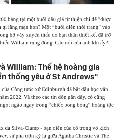
00 bảng tại một buổi đấu giá từ thiện chỉ để "được
òn gì lãng mạn hơn? Một “buổi diễn thời trang” vào
ong bộ váy xuyên thấu do bạn thân thiết kế, đã trở
hiến William rung động. Câu nói của anh khi ấy?
và William: Thế hệ hoàng gia
yền thống yêu ở St Andrews"
i của Công tước xứ Edinburgh đã bắt đầu học văn
năm 2022. Và theo các tin đồn gần đây, cô cũng
 ngọt ngào ngay trong “chiếc bong bóng” hoàng tộc
lix da Silva-Clamp
-
bạn diễn của cô trong vở kịch
ver
, sự pha trộn kỳ lạ giữa Agatha Christie và The