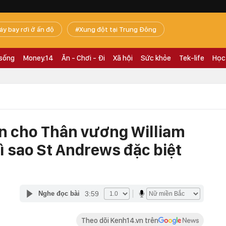
áy bay rơi ở ấn độ
Xung đột tại Trung Đông
 sống
Money.14
Ăn - Chơi - Đi
Xã hội
Sức khỏe
Tek-life
Học
n cho Thân vương William
ì sao St Andrews đặc biệt
3:59
Nghe đọc bài
Theo dõi Kenh14.vn trên