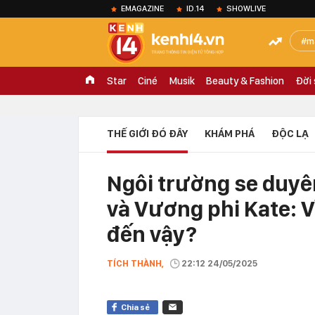
EMAGAZINE
ID.14
SHOWLIVE
m
Star
Ciné
Musik
Beauty & Fashion
Đời
THẾ GIỚI ĐÓ ĐÂY
KHÁM PHÁ
ĐỘC LẠ
Ngôi trường se duyê
và Vương phi Kate: V
đến vậy?
TÍCH THÀNH,
22:12 24/05/2025
Chia sẻ