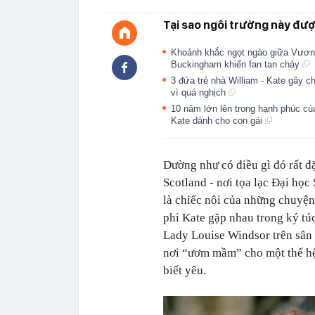
Tại sao ngôi trường này đượ
Khoảnh khắc ngọt ngào giữa Vương
Buckingham khiến fan tan chảy
3 đứa trẻ nhà William - Kate gây c
vì quá nghịch
10 năm lớn lên trong hạnh phúc củ
Kate dành cho con gái
Dường như có điều gì đó rất đặ
Scotland
-
nơi tọa lạc Đại học
là chiếc nôi của những chuyệ
phi Kate gặp nhau trong ký tú
Lady Louise Windsor trên sân 
nơi “ươm mầm” cho một thế h
biết yêu.