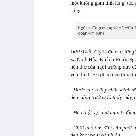
một không gian tĩnh lặng, tách
sống.
Ngôi trường mang vibe "chữa l
doan.kimloan)
Được biết, đây là điểm trườn
xã Ninh Hòa, Khánh Hòa). Nga
nên thơ của ngôi trường này đã
yêu thích. Đa phần đều tỏ ra th
- Được học ở đây chắc mình sẽ
đến cổng trường là thấy mây, 
- Đẹp thật sự, như ngôi trường 
- Chill quá thể, đâu cần phải
đẹp khỏi phải bàn luôn.