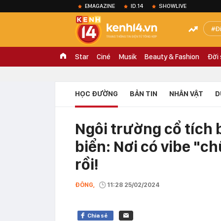
EMAGAZINE
ID.14
SHOWLIVE
Đ
Star
Ciné
Musik
Beauty & Fashion
Đời
HỌC ĐƯỜNG
BẢN TIN
NHÂN VẬT
D
Ngôi trường cổ tích 
biển: Nơi có vibe "c
rồi!
ĐÔNG,
11:28 25/02/2024
Chia sẻ