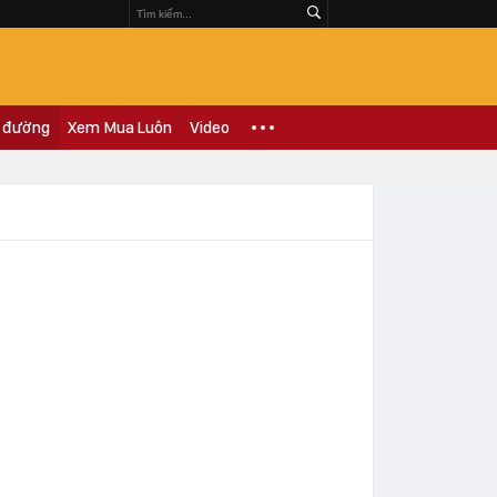
 đường
Xem Mua Luôn
Video