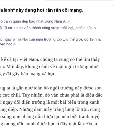
 lành" này đang hot rần rần cõi mạng.
 có cảnh quan đẹp bậc nhất Đông Nam Á
lộ 10 cựu sinh viên thành công vượt thời đại, profile của ai
dục ngay ở Hà Nội của ngôi trường top 1% thế giới, có 19 nhà
theo học
kể cả tại Việt Nam, chúng ta cũng có thể tìm thấy
nh. Mới đây, khung cảnh về một ngôi trường như
vậy đã gây bão mạng xã hội.
ng ta là gần như toàn bộ ngôi trường này được sơn
cực chill. Tuy nhiên, đó vẫn chưa phải là điều đặc
ởi ngay đối diện trường là một bãi biển trong xanh
ùng điệp. Những đám mây trắng lững lờ trôi, cùng
n sóng nhẹ nhàng uốn lượn tạo nên bức tranh tuyệt
ng mong ước mình được học ở đây một lần. Đó là