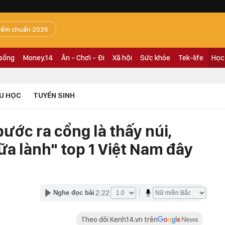
iểm chuẩn 2026
 sống
Money.14
Ăn - Chơi - Đi
Xã hội
Sức khỏe
Tek-life
Học
U HỌC
TUYỂN SINH
bước ra cổng là thấy núi,
hữa lành" top 1 Việt Nam đây
2:22
Nghe đọc bài
Theo dõi Kenh14.vn trên