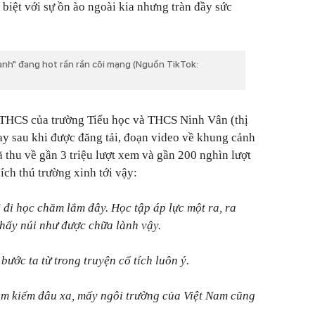
 biệt với sự ồn ào ngoài kia nhưng tràn đầy sức
ành" đang hot rần rần cõi mạng (Nguồn TikTok:
g THCS của trường Tiểu học và THCS Ninh Vân (thị
y sau khi được đăng tải, đoạn video về khung cảnh
 thu về gần 3 triệu lượt xem và gần 200 nghìn lượt
ích thú trường xinh tới vậy:
 đi học chăm lắm đây. Học tập áp lực một ra, ra
thấy núi như được chữa lành vậy.
bước ta từ trong truyện cổ tích luôn ý.
 tìm kiếm đâu xa, mấy ngôi trường của Việt Nam cũng