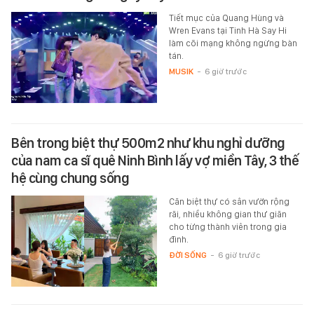
Tiết mục của Quang Hùng và
Wren Evans tại Tinh Hà Say Hi
làm cõi mạng không ngừng bàn
tán.
MUSIK
-
6 giờ trước
Bên trong biệt thự 500m2 như khu nghỉ dưỡng
của nam ca sĩ quê Ninh Bình lấy vợ miền Tây, 3 thế
hệ cùng chung sống
Căn biệt thự có sân vườn rộng
rãi, nhiều không gian thư giãn
cho từng thành viên trong gia
đình.
ĐỜI SỐNG
-
6 giờ trước