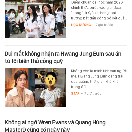
Điểm chuẩn đại học năm 2026
chính thức bước vào giai đoạn
"nóng" từ 9/8 khi hàng loạt
trường bắt đầu công bố kết quả…
HỌC ĐƯỜNG
-
7 giờ trước
Dụi mắt không nhận ra Hwang Jung Eum sau án
tù tội biển thủ công quỹ
Không còn là minh tinh vạn người
mê, Hwang Jung Eum đang trải
qua quãng thời gian khó khăn
trong đời.
STAR
-
7 giờ trước
Không ai ngờ Wren Evans và Quang Hùng
MasterD cũng có ngày này