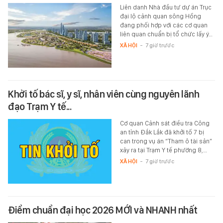
Liên danh Nhà đầu tư dự án Trục
đại lộ cảnh quan sông Hồng
đang phối hợp với các cơ quan
liên quan chuẩn bị tổ chức lấy ý…
XÃ HỘI
-
7 giờ trước
Khởi tố bác sĩ, y sĩ, nhân viên cùng nguyên lãnh
đạo Trạm Y tế...
Cơ quan Cảnh sát điều tra Công
an tỉnh Đắk Lắk đã khởi tố 7 bị
can trong vụ án “Tham ô tài sản”
xảy ra tại Trạm Y tế phường 8,…
XÃ HỘI
-
7 giờ trước
Điểm chuẩn đại học 2026 MỚI và NHANH nhất