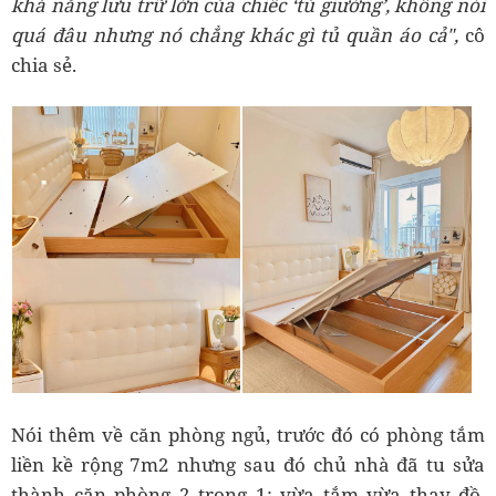
khả năng lưu trữ lớn của chiếc ‘tủ giường’, không nói
quá đâu nhưng nó chẳng khác gì tủ quần áo cả",
cô
chia sẻ.
Nói thêm về căn phòng ngủ, trước đó có phòng tắm
liền kề rộng 7m2 nhưng sau đó chủ nhà đã tu sửa
thành căn phòng 2 trong 1: vừa tắm vừa thay đồ.