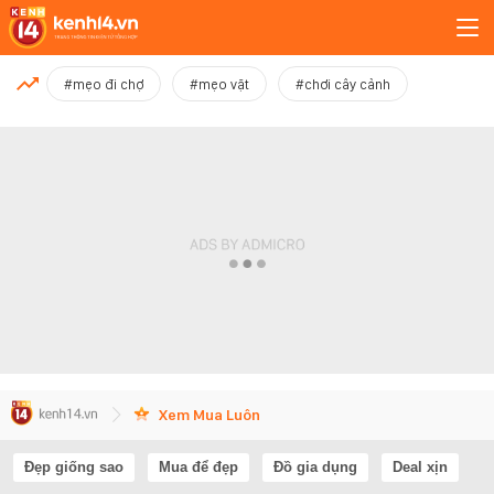
MỚI NHẤT
#mẹo đi chợ
#mẹo vặt
#chơi cây cảnh
Xem thêm
Xem Mua Luôn
Đẹp giống sao
Mua để đẹp
Đồ gia dụng
Deal xịn