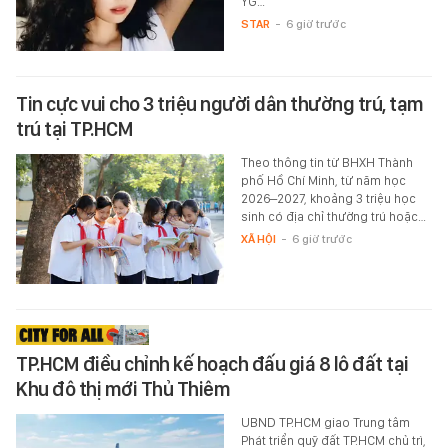
YG…
STAR
-
6 giờ trước
Tin cực vui cho 3 triệu người dân thường trú, tạm
trú tại TP.HCM
Theo thông tin từ BHXH Thành
phố Hồ Chí Minh, từ năm học
2026–2027, khoảng 3 triệu học
sinh có địa chỉ thường trú hoặc…
XÃ HỘI
-
6 giờ trước
TP.HCM điều chỉnh kế hoạch đấu giá 8 lô đất tại
Khu đô thị mới Thủ Thiêm
UBND TP.HCM giao Trung tâm
Phát triển quỹ đất TP.HCM chủ trì,