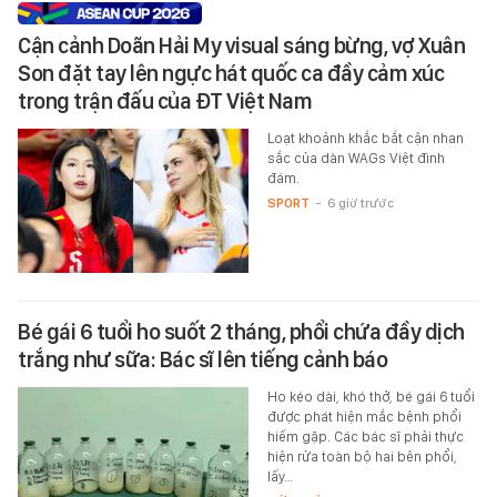
Cận cảnh Doãn Hải My visual sáng bừng, vợ Xuân
Son đặt tay lên ngực hát quốc ca đầy cảm xúc
trong trận đấu của ĐT Việt Nam
Loạt khoảnh khắc bắt cận nhan
sắc của dàn WAGs Việt đình
đám.
SPORT
-
6 giờ trước
Bé gái 6 tuổi ho suốt 2 tháng, phổi chứa đầy dịch
trắng như sữa: Bác sĩ lên tiếng cảnh báo
Ho kéo dài, khó thở, bé gái 6 tuổi
được phát hiện mắc bệnh phổi
hiếm gặp. Các bác sĩ phải thực
hiện rửa toàn bộ hai bên phổi,
lấy…