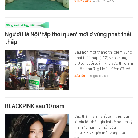
SỨC KHỎE
-
6 giờ trước
Người Hà Nội 'tập thói quen' mới ở vùng phát thải
thấp
Sau hơn một tháng thí điểm vùng
phát thải thấp (LEZ) vào khung
giờ tối cuối tuần, khu vực thí điểm
thuộc phường Hoàn Kiếm đã có…
XÃ HỘI
-
6 giờ trước
BLACKPINK sau 10 năm
Các thành viên viết tâm thư, gửi
lời xin lỗi khán giả khi kế hoạch kỷ
niệm 10 năm ra mắt của
BLACKPINK gây thất vọng. Cả