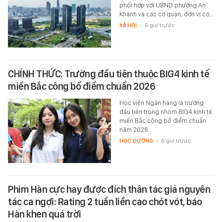
phối hợp với UBND phường An
Khánh và các cơ quan, đơn vị có…
XÃ HỘI
-
6 giờ trước
CHÍNH THỨC: Trường đầu tiên thuộc BIG4 kinh tế
miền Bắc công bố điểm chuẩn 2026
Học viện Ngân hàng là trường
đầu tiên trong nhóm BIG4 kinh tế
miền Bắc công bố điểm chuẩn
năm 2026.
HỌC ĐƯỜNG
-
6 giờ trước
Phim Hàn cực hay được đích thân tác giả nguyên
tác ca ngợi: Rating 2 tuần liền cao chót vót, báo
Hàn khen quá trời