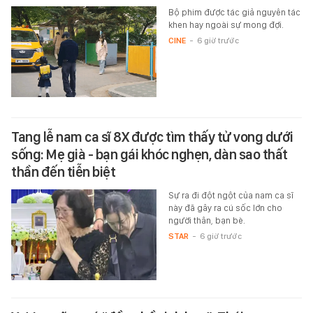
Bộ phim được tác giả nguyên tác
khen hay ngoài sự mong đợi.
CINE
-
6 giờ trước
Tang lễ nam ca sĩ 8X được tìm thấy tử vong dưới
sống: Mẹ già - bạn gái khóc nghẹn, dàn sao thất
thần đến tiễn biệt
Sự ra đi đột ngột của nam ca sĩ
này đã gây ra cú sốc lớn cho
người thân, bạn bè.
STAR
-
6 giờ trước