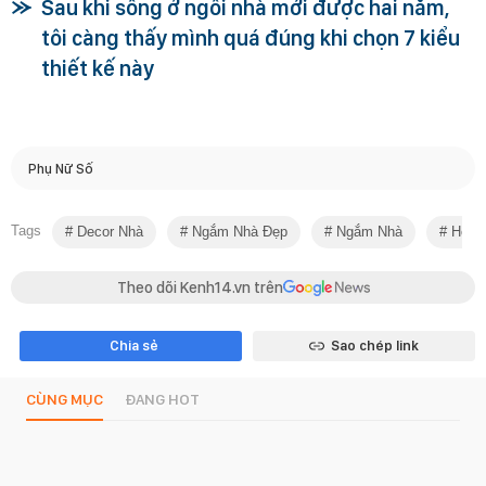
Sau khi sống ở ngôi nhà mới được hai năm,
tôi càng thấy mình quá đúng khi chọn 7 kiểu
thiết kế này
Phụ Nữ Số
Tags
Decor Nhà
Ngắm Nhà Đẹp
Ngắm Nhà
Hous
Theo dõi Kenh14.vn trên
Chia sẻ
Sao chép link
CÙNG MỤC
ĐANG HOT