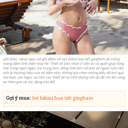
Lần khác, nàng ngọc nữ ghi điểm với set bikini họa tiết gingham đỏ trắng
mang đậm tinh thần mùa hè. Thiết kế bèo nhún ở viền áo và quần giúp tổng
thể trông ngọt ngào, trẻ trung hơn, đồng thời làm nổi bật vẻ ngoài tươi tắn
vốn là thương hiệu của nữ diễn viên. Không lựa chọn những kiểu đồ bơi quá
táo bạo, Lan Ngọc ưu tiên các thiết kế nữ tính nhưng vẫn đủ để tôn lên vòng
eo thon gọn và vóc dáng cân đối.
Gợi ý mua:
Set bikini họa tiết gingham