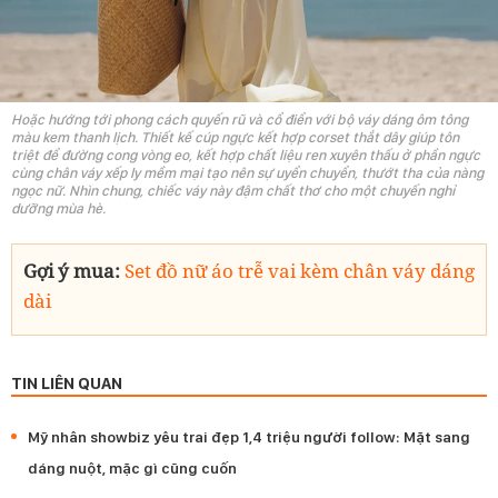
Hoặc hướng tới phong cách quyến rũ và cổ điển với bộ váy dáng ôm tông
màu kem thanh lịch. Thiết kế cúp ngực kết hợp corset thắt dây giúp tôn
triệt để đường cong vòng eo, kết hợp chất liệu ren xuyên thấu ở phần ngực
cùng chân váy xếp ly mềm mại tạo nên sự uyển chuyển, thướt tha của nàng
ngọc nữ. Nhìn chung, chiếc váy này đậm chất thơ cho một chuyến nghỉ
dưỡng mùa hè.
Gợi ý mua:
Set đồ nữ áo trễ vai kèm chân váy dáng
dài
TIN LIÊN QUAN
Mỹ nhân showbiz yêu trai đẹp 1,4 triệu người follow: Mặt sang
dáng nuột, mặc gì cũng cuốn