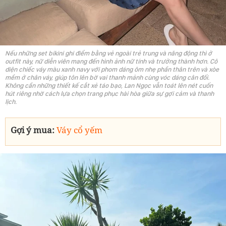
Nếu những set bikini ghi điểm bằng vẻ ngoài trẻ trung và năng động thì ở
outfit này, nữ diễn viên mang đến hình ảnh nữ tính và trưởng thành hơn. Cô
diện chiếc váy màu xanh navy với phom dáng ôm nhẹ phần thân trên và xòe
mềm ở chân váy, giúp tôn lên bờ vai thanh mảnh cùng vóc dáng cân đối.
Không cần những thiết kế cắt xẻ táo bạo, Lan Ngọc vẫn toát lên nét cuốn
hút riêng nhờ cách lựa chọn trang phục hài hòa giữa sự gợi cảm và thanh
lịch.
Gợi ý mua:
Váy cổ yếm