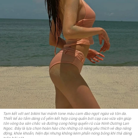
Tạm kết với set bikini hai mảnh tone màu cam đào ngọt ngào và tôn da.
Thiết kế áo tắm dáng cổ yếm kết hợp cùng quần bơi cạp cao vừa vặn giúp
tôn vòng ba săn chắc và đường cong hông quyến rũ của Ninh Dương Lan
Ngọc. Đây là lựa chọn hoàn hảo cho những cô nàng yêu thích vẻ đẹp năng
động, khỏe khoắn, hiện đại nhưng không kém phần nóng bỏng khi thả dáng