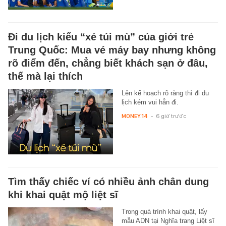
Đi du lịch kiểu “xé túi mù” của giới trẻ
Trung Quốc: Mua vé máy bay nhưng không
rõ điểm đến, chẳng biết khách sạn ở đâu,
thế mà lại thích
Lên kế hoạch rõ ràng thì đi du
lịch kém vui hẳn đi.
MONEY.14
-
6 giờ trước
Tìm thấy chiếc ví có nhiều ảnh chân dung
khi khai quật mộ liệt sĩ
Trong quá trình khai quật, lấy
mẫu ADN tại Nghĩa trang Liệt sĩ