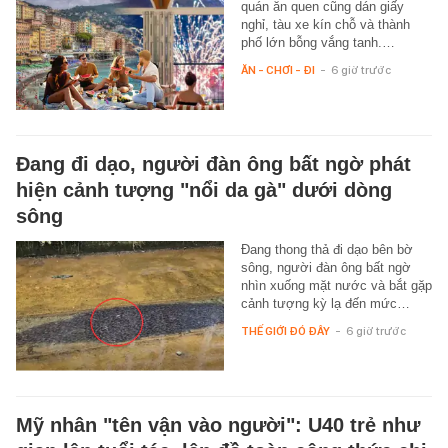
quán ăn quen cũng dán giấy
nghỉ, tàu xe kín chỗ và thành
phố lớn bỗng vắng tanh.…
ĂN - CHƠI - ĐI
-
6 giờ trước
Đang đi dạo, người đàn ông bất ngờ phát
hiện cảnh tượng "nổi da gà" dưới dòng
sông
Đang thong thả đi dạo bên bờ
sông, người đàn ông bất ngờ
nhìn xuống mặt nước và bắt gặp
cảnh tượng kỳ lạ đến mức…
THẾ GIỚI ĐÓ ĐÂY
-
6 giờ trước
Mỹ nhân "tên vận vào người": U40 trẻ như