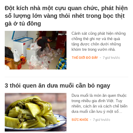
Đột kích nhà một cựu quan chức, phát hiện
số lượng lớn vàng thỏi nhét trong bọc thịt
gà ở tủ đông
Cảnh sát cũng phát hiện những
chồng thẻ ghi nợ và thẻ quà
tặng được chôn dưới những
khóm tre trong vườn nhà.
THẾ GIỚI ĐÓ ĐÂY
-
7 giờ trước
3 thói quen ăn dưa muối cần bỏ ngay
Dưa muối là món ăn quen thuộc
trong nhiều gia đình Việt. Tuy
nhiên, cách ăn và cách chế biến
dưa muối cần lưu ý một số…
SỨC KHỎE
-
7 giờ trước