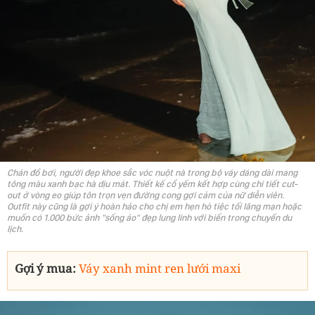
Chán đồ bơi, người đẹp khoe sắc vóc nuột nà trong bộ váy dáng dài mang
tông màu xanh bạc hà dịu mát. Thiết kế cổ yếm kết hợp cùng chi tiết cut-
out ở vòng eo giúp tôn trọn vẹn đường cong gợi cảm của nữ diễn viên.
Outfit này cũng là gợi ý hoàn hảo cho chị em hẹn hò tiệc tối lãng mạn hoặc
muốn có 1.000 bức ảnh "sống ảo" đẹp lung linh với biển trong chuyến du
lịch.
Gợi ý mua:
Váy xanh mint ren lưới maxi