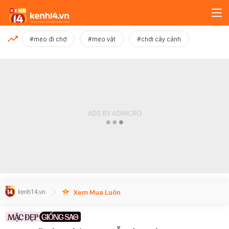
MỚI NHẤT
#mẹo đi chợ
#mẹo vặt
#chơi cây cảnh
Xem thêm
Xem Mua Luôn