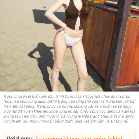
Trong chuyến đi biển gần đây, Ninh Dương Lan Ngọc lựa chọn áo croptop
tone nâu phối cùng quần bikini trắng, tạo tổng thể vừa trẻ trung vừa nổi bật
trên nền cát vàng. Trang phục có những khoảng cắt xẻ ở phần eo và ngực,
giúp nữ diễn viên khéo léo khoe vòng eo săn chắc cùng vóc dáng cân đối mà
không tạo cảm giác phô trương. Đây cũng là kiểu trang phục mát mẻ được
hội chị em yêu thích nhờ cân bằng được giữa nét gợi cảm và sự tinh tế.
Gợi ý mua:
Áo croptop khoen tròn
,
quần bikini