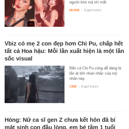
người khó mà rời mắt.
MUSIK
-
6 giờ trước
Vbiz có mẹ 2 con đẹp hơn Chi Pu, chấp hết
tất cả Hoa hậu: Mỗi lần xuất hiện là một lần
sốc visual
Đến cả Chi Pu cũng dễ dàng bị
lấn át bởi nhan nhắc của mỹ
nhân này.
CINE
-
6 giờ trước
Hóng: Nữ ca sĩ gen Z chưa kết hôn đã bí
mật sinh con đầu lòng, em bé tầm 1 tuổi