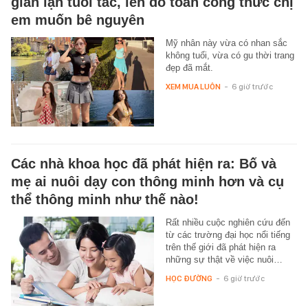
gian lận tuổi tác, lên đồ toàn công thức chị
em muốn bê nguyên
Mỹ nhân này vừa có nhan sắc
không tuổi, vừa có gu thời trang
đẹp đã mắt.
XEM MUA LUÔN
-
6 giờ trước
Các nhà khoa học đã phát hiện ra: Bố và
mẹ ai nuôi dạy con thông minh hơn và cụ
thể thông minh như thế nào!
Rất nhiều cuộc nghiên cứu đến
từ các trường đại học nổi tiếng
trên thế giới đã phát hiện ra
những sự thật về việc nuôi…
HỌC ĐƯỜNG
-
6 giờ trước