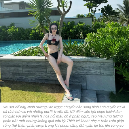
Với set đồ này, Ninh Dương Lan Ngọc chuyển hẳn sang hình ảnh quyến rũ và
cá tính hơn so với những outfit trước đó. Nữ diễn viên lựa chọn bikini đen
tối giản với điểm nhấn là hoa nổi màu đỏ ở phần ngực, tạo hiệu ứng tương
phản bắt mắt nhưng không quá cầu kỳ. Thiết kế khoét nhẹ ở thân trên giúp
tổng thể thêm phần sexy, trong khi phom dáng đơn giản lại tôn lên vòng eo