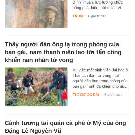
Bình Thuận, lực lượng chức
năng phát hiện một chiếc ví…
XÃ HỘI
-
6 giờ trước
Thấy người đàn ông lạ trong phòng của
bạn gái, nam thanh niên lao tới tấn công
khiến nạn nhân tử vong
Vụ việc một sinh viên đại học ở
Thái Lan đâm tử vong một
người đàn ông trong phòng của
bạn gái mình đã khiến cho dư…
THẾ GIỚI ĐÓ ĐÂY
-
6 giờ trước
Cảnh tượng tại quán cà phê ở Mỹ của ông
Đặng Lê Nguyên Vũ