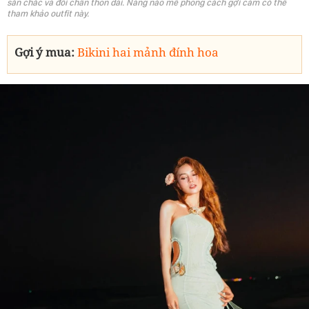
săn chắc và đôi chân thon dài. Nàng nào mê phong cách gợi cảm có thể
tham khảo outfit này.
Gợi ý mua:
Bikini hai mảnh đính hoa