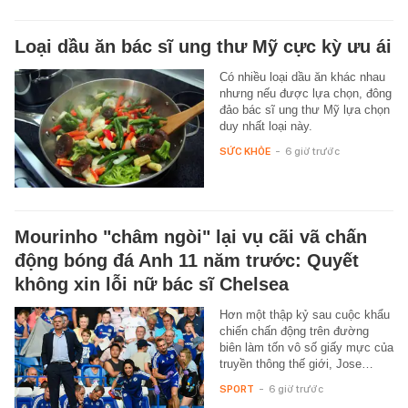
Loại dầu ăn bác sĩ ung thư Mỹ cực kỳ ưu ái
Có nhiều loại dầu ăn khác nhau
nhưng nếu được lựa chọn, đông
đảo bác sĩ ung thư Mỹ lựa chọn
duy nhất loại này.
SỨC KHỎE
-
6 giờ trước
Mourinho "châm ngòi" lại vụ cãi vã chấn
động bóng đá Anh 11 năm trước: Quyết
không xin lỗi nữ bác sĩ Chelsea
Hơn một thập kỷ sau cuộc khẩu
chiến chấn động trên đường
biên làm tốn vô số giấy mực của
truyền thông thế giới, Jose…
SPORT
-
6 giờ trước