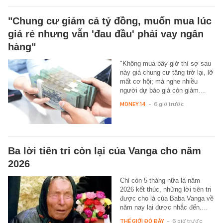
"Chung cư giảm cả tỷ đồng, muốn mua lúc
giá rẻ nhưng vẫn 'đau đầu' phải vay ngân
hàng"
"Không mua bây giờ thì sợ sau
này giá chung cư tăng trở lại, lỡ
mất cơ hội; mà nghe nhiều
người dự báo giá còn giảm…
MONEY.14
-
6 giờ trước
Ba lời tiên tri còn lại của Vanga cho năm
2026
Chỉ còn 5 tháng nữa là năm
2026 kết thúc, những lời tiên tri
được cho là của Baba Vanga về
năm nay lại được nhắc đến.…
THẾ GIỚI ĐÓ ĐÂY
-
6 giờ trước