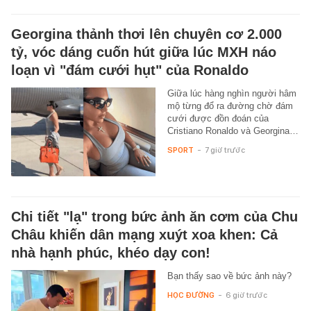
Georgina thảnh thơi lên chuyên cơ 2.000
tỷ, vóc dáng cuốn hút giữa lúc MXH náo
loạn vì "đám cưới hụt" của Ronaldo
Giữa lúc hàng nghìn người hâm
mộ từng đổ ra đường chờ đám
cưới được đồn đoán của
Cristiano Ronaldo và Georgina…
SPORT
-
7 giờ trước
Chi tiết "lạ" trong bức ảnh ăn cơm của Chu
Châu khiến dân mạng xuýt xoa khen: Cả
nhà hạnh phúc, khéo dạy con!
Bạn thấy sao về bức ảnh này?
HỌC ĐƯỜNG
-
6 giờ trước