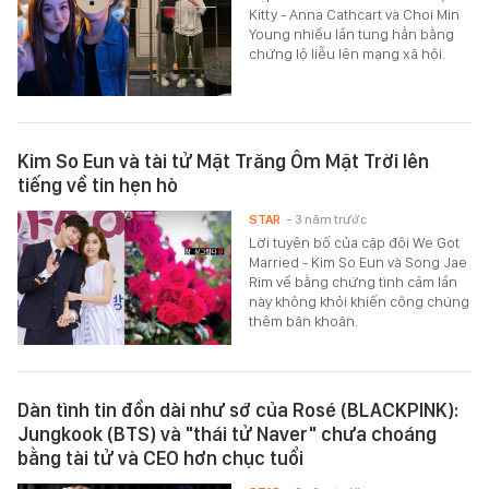
Kitty - Anna Cathcart và Choi Min
Young nhiều lần tung hẳn bằng
chứng lộ liễu lên mạng xã hội.
Kim So Eun và tài tử Mặt Trăng Ôm Mặt Trời lên
tiếng về tin hẹn hò
STAR
- 3 năm trước
Lời tuyên bố của cặp đôi We Got
Married - Kim So Eun và Song Jae
Rim về bằng chứng tình cảm lần
này không khỏi khiến công chúng
thêm băn khoăn.
Dàn tình tin đồn dài như sớ của Rosé (BLACKPINK):
Jungkook (BTS) và "thái tử Naver" chưa choáng
bằng tài tử và CEO hơn chục tuổi