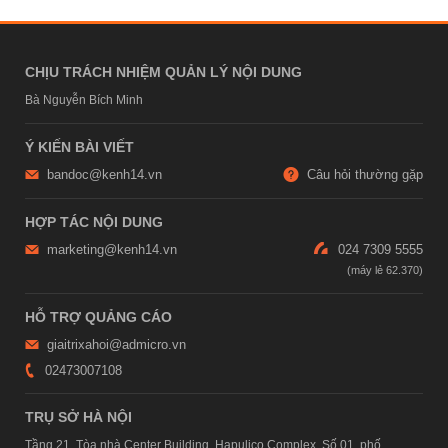
CHỊU TRÁCH NHIỆM QUẢN LÝ NỘI DUNG
Bà Nguyễn Bích Minh
Ý KIẾN BÀI VIẾT
bandoc@kenh14.vn
Câu hỏi thường gặp
HỢP TÁC NỘI DUNG
marketing@kenh14.vn
024 7309 5555
HỖ TRỢ QUẢNG CÁO
giaitrixahoi@admicro.vn
02473007108
TRỤ SỞ HÀ NỘI
Tầng 21, Tòa nhà Center Building, Hapulico Complex, Số 01, phố