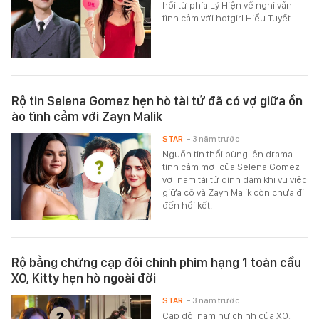
hồi từ phía Lý Hiện về nghi vấn
tình cảm với hotgirl Hiểu Tuyết.
Rộ tin Selena Gomez hẹn hò tài tử đã có vợ giữa ồn
ào tình cảm với Zayn Malik
STAR
- 3 năm trước
Nguồn tin thổi bùng lên drama
tình cảm mới của Selena Gomez
với nam tài tử đình đám khi vụ việc
giữa cô và Zayn Malik còn chưa đi
đến hồi kết.
Rộ bằng chứng cặp đôi chính phim hạng 1 toàn cầu
XO, Kitty hẹn hò ngoài đời
STAR
- 3 năm trước
Cặp đôi nam nữ chính của XO,