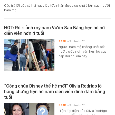
Câu trả lời của cả hai ngay lập tức nhận được sự chú ý lớn của người
hâm mộ.
HOT: Rò rỉ ảnh mỹ nam Vườn Sao Băng hẹn hò nữ
diễn viên hơn 4 tuổi
STAR
- 2 năm trước
Người hâm mộ không khỏi bất
ngờ trước nghi vấn hẹn hò của
cặp đôi chị em này.
“Công chúa Disney thế hệ mới” Olivia Rodrigo lộ
bằng chứng hẹn hò nam diễn viên đình đám bằng
tuổi
STAR
- 3 năm trước
Hiện đại diện của Olivia Rodrigo