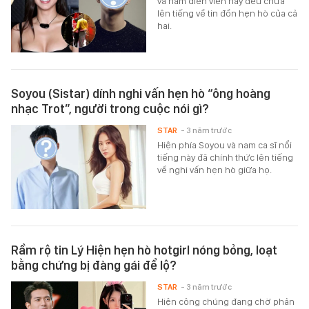
và nam diễn viên này đều chưa
lên tiếng về tin đồn hẹn hò của cả
hai.
Soyou (Sistar) dính nghi vấn hẹn hò “ông hoàng
nhạc Trot”, người trong cuộc nói gì?
STAR
- 3 năm trước
Hiện phía Soyou và nam ca sĩ nổi
tiếng này đã chính thức lên tiếng
về nghi vấn hẹn hò giữa họ.
Rầm rộ tin Lý Hiện hẹn hò hotgirl nóng bỏng, loạt
bằng chứng bị đàng gái để lộ?
STAR
- 3 năm trước
Hiện công chúng đang chờ phản