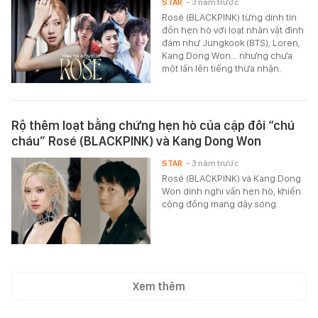
STAR
- 3 năm trước
Rosé (BLACKPINK) từng dính tin
đồn hẹn hò với loạt nhân vật đình
đám như Jungkook (BTS), Loren,
Kang Dong Won… nhưng chưa
một lần lên tiếng thừa nhận.
Rộ thêm loạt bằng chứng hẹn hò của cặp đôi “chú
cháu” Rosé (BLACKPINK) và Kang Dong Won
STAR
- 3 năm trước
Rosé (BLACKPINK) và Kang Dong
Won dính nghi vấn hẹn hò, khiến
cộng đồng mạng dậy sóng.
Xem thêm