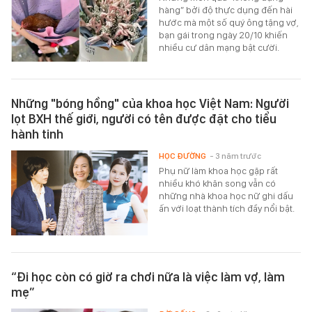
hàng” bởi độ thực dụng đến hài
hước mà một số quý ông tặng vợ,
bạn gái trong ngày 20/10 khiến
nhiều cư dân mạng bật cười.
Những "bóng hồng" của khoa học Việt Nam: Người
lọt BXH thế giới, người có tên được đặt cho tiểu
hành tinh
HỌC ĐƯỜNG
- 3 năm trước
Phụ nữ làm khoa học gặp rất
nhiều khó khăn song vẫn có
những nhà khoa học nữ ghi dấu
ấn với loạt thành tích đầy nổi bật.
“Đi học còn có giờ ra chơi nữa là việc làm vợ, làm
mẹ”