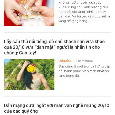
Không ngờ chuyện quà cáp
20/10 cũng chịu ảnh hưởng của
“cơn sốt giá vàng” những ngày
gần đây: Vợ tôi yêu cầu quy hết ra
vàng để tặng nàng.
Lấy cầu thủ nổi tiếng, cô chủ khách sạn vừa khoe
quà 20/10 vừa “dằn mặt” người lạ nhắn tin cho
chồng: Cao tay!
ĐỜI SỐNG
- 3 năm trước
Đây cũng là một trong những cặp
đôi hạnh phúc, viên mãn nhất nhì
làng bóng đá.
Dân mạng cười ngất với màn văn nghệ mừng 20/10
của các quý ông