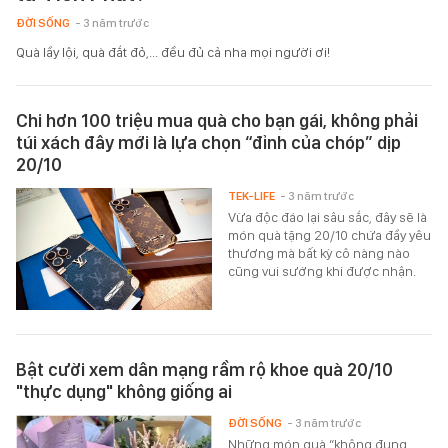
ĐỜI SỐNG
- 3 năm trước
Quà lầy lội, quà đắt đỏ,... đều đủ cả nha mọi người ơi!
Chi hơn 100 triệu mua quà cho bạn gái, không phải
túi xách đây mới là lựa chọn “đỉnh của chóp” dịp
20/10
TEK-LIFE
- 3 năm trước
Vừa độc đáo lại sâu sắc, đây sẽ là
món quà tặng 20/10 chứa đầy yêu
thương mà bất kỳ cô nàng nào
cũng vui sướng khi được nhận.
Bật cười xem dân mạng rầm rộ khoe quà 20/10
"thực dụng" không giống ai
ĐỜI SỐNG
- 3 năm trước
Những món quà “không đụng