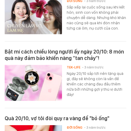
ĐỜI SỐNG
- 3 năm trước
Sắp xếp lại cuộc sống sau khi kết
hôn, sinh con vốn không phải
chuyện dễ dàng. Nhưng khó khăn
nào cũng sẽ qua khi đón nhận
từng cái ôm, nụ cười của con.
Bật mí cách chiều lòng người ấy ngày 20/10: 8 món
quà này đảm bảo khiến nàng “tan chảy”!
TEK-LIFE
- 3 năm trước
Ngày 20/10 sắp tới nên tặng quà
gì, đây sẽ không còn là vấn đề
khiến các chàng đau đầu thêm
nữa bởi những gợi ý thú vị dưới
đây!
Quà 20/10, vợ tôi đòi quy ra vàng để "bỏ ống"
ĐỜI SỐNG
- 3 năm trước