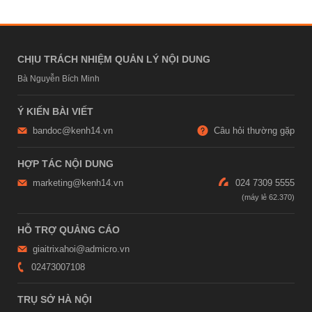
CHỊU TRÁCH NHIỆM QUẢN LÝ NỘI DUNG
Bà Nguyễn Bích Minh
Ý KIẾN BÀI VIẾT
bandoc@kenh14.vn
Câu hỏi thường gặp
HỢP TÁC NỘI DUNG
marketing@kenh14.vn
024 7309 5555
HỖ TRỢ QUẢNG CÁO
giaitrixahoi@admicro.vn
02473007108
TRỤ SỞ HÀ NỘI